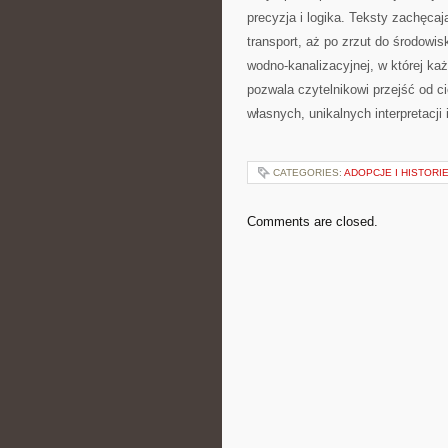
precyzja i logika. Teksty zachęca
transport, aż po zrzut do środowi
wodno-kanalizacyjnej, w której k
pozwala czytelnikowi przejść od c
własnych, unikalnych interpretacji 
CATEGORIES:
ADOPCJE I HISTORI
Comments are closed.