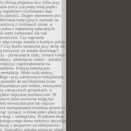
to oferują programy eco, które przy
sie pracy zużywają mniej prądu i
y regularnym użytkowaniu daje
zczędności. Drugim elementem jest
. Wymiana tradycyjnych żarówek na
prostsza z możliwych zmian, a
 jedna z najbardziej opłacalnych.
e warto zastanowić się nad
przestrzeni. Czy naprawdę
y włączonego światła w każdym pokoju
? Czy biurko ustawione przy oknie nie
ej korzystać ze światła dziennego?
ty – przesunięcie stołu, zmiana koloru
iejszy, odsłonięcie zasłon – potrafią
niejszyć zapotrzebowanie na
ietlenie. Kolejną kwestią jest
 wentylacja. Wiele osób wietrzy
ługo i przy zakręconych kaloryferach,
 prowadzi do wychłodzenia ścian.
ktywniejsze jest krótkie, intensywne
rzy zakręconych grzejnikach, a
zybkie nagrzanie pomieszczeń. W
tarych okien pomocne mogą być
olety termoizolacyjne lub cięższe
rze wyregulowana instalacja grzewcza
nąć sytuacji, w której jeden pokój jest
a drugi – niedogrzany. W połowie drogi
ekologicznego domu niektórzy decydują
ltację z ekspertem od efektywności
j. Specjaliści potrafią wskazać słabe