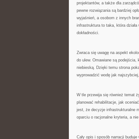
projektantów, a także dla zarządcó
pewne rozwiązania są bardziej op
wyjaśnień, a osobom z innych bra
infrastruktura to taka, która dzia
dokładności.
Zwraca się uwagę na aspekt ekolog
do ulew. Omawiane są podejścia, kt
niebieską. Dzięki temu strona pok
wyprowadzić wodę jak najszybciej,
W tle przewija się również temat ży
planować rehabilitacje, jak ocenia
jest, że decyzje infrastrukturaln
oparciu o racjonalne kryteria, a n
Cały opis i sposób narracji buduje 