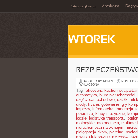
Archiwum
Dogry
Strona główna
WTOREK
BEZPIECZEŃSTW
POSTED BY ADMIN
POSTED ON
WYŁĄCZONA
Tagi:
akcesoria kuchenne
,
aparta
automatyka
,
biura nieruchomości
,
części samochodowe
,
działki
,
elek
urody
,
fryzjer
,
gotowanie
,
gry komp
imprezy
,
informatyka
,
integracja z
powietrzu
,
kluby muzyczne
,
kompu
łodzie
,
logistyka transportu
,
lotnic
motocykle
,
motoryzacja
,
multimed
nieruchomości na wynajem
,
nieru
pielęgnacja skóry
,
piercing
,
pociąg
rowery elektryczne
,
rozrywka
,
roz