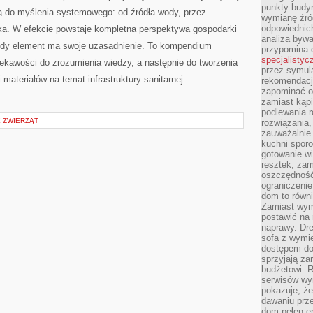
punkty budyn
ją do myślenia systemowego: od źródła wody, przez
wymianę źró
odpowiednic
ska. W efekcie powstaje kompletna perspektywa gospodarki
analiza bywa
ażdy element ma swoje uzasadnienie. To kompendium
przypomina 
specjalistyc
iekawości do zrozumienia wiedzy, a następnie do tworzenia
przez symula
i materiałów na temat infrastruktury sanitarnej.
rekomendacj
zapominać o 
zamiast kąpi
podlewania r
E ZWIERZĄT
rozwiązania,
zauważalnie
kuchni sporo
gotowanie wi
resztek, zam
oszczędność 
ograniczeni
dom to równ
Zamiast wym
postawić na 
naprawy. Dre
sofa z wymi
dostępem do
sprzyjają z
budżetowi. 
serwisów wym
pokazuje, że
dawaniu prz
dom pełen en