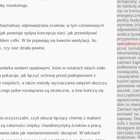
przegrzany, 
by monitoringu.
do bardziej 
się na konsu
energetyczne
punkty budyn
wymianę źró
nfrastruktury odprowadzania ścieków, w tym ciśnieniowych
odpowiednic
 jak powstaje spójna koncepcja sieci, jak przewidywać
analiza bywa
przypomina 
blem cofki. W tle pojawiają się kwestie wentylacji, bo
specjalistyc
, czy sieć działa pewnie.
przez symula
rekomendacj
zapominać o 
zamiast kąpi
podlewania r
podarka wodami opadowymi, które w ostatnich latach stało
rozwiązania,
 pokazuje, jak łączyć ochronę przed podtopieniami z
zauważalnie
kuchni sporo
wni miejskich, a także metody wyznaczania natężeń deszczu.
gotowanie wi
aczego jedne rozwiązania są skuteczne, a inne kończą się
resztek, zam
oszczędność 
ograniczeni
dom to równ
Zamiast wym
postawić na 
ia oczyszczalni, czyli obszar łączący chemię z realiami
naprawy. Dre
sofa z wymi
są zależności między charakterystyką ścieków a pracą
dostępem do
sprzyjają z
wania takie jak nierównomierność obciążeń. W tekstach
budżetowi. 