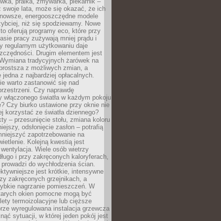
ówka, pralka, zmywarka, piekarnik –
uż swoje lata, może się okazać, że ich
nowsze, energooszczędne modele
zybciej, niż się spodziewamy. Nowe
to oferują programy eco, które przy
sie pracy zużywają mniej prądu i
y regularnym użytkowaniu daje
zczędności. Drugim elementem jest
. Wymiana tradycyjnych żarówek na
prostsza z możliwych zmian, a
 jedna z najbardziej opłacalnych.
e warto zastanowić się nad
przestrzeni. Czy naprawdę
y włączonego światła w każdym pokoju
? Czy biurko ustawione przy oknie nie
ej korzystać ze światła dziennego?
ty – przesunięcie stołu, zmiana koloru
iejszy, odsłonięcie zasłon – potrafią
niejszyć zapotrzebowanie na
ietlenie. Kolejną kwestią jest
 wentylacja. Wiele osób wietrzy
ługo i przy zakręconych kaloryferach,
 prowadzi do wychłodzenia ścian.
ktywniejsze jest krótkie, intensywne
rzy zakręconych grzejnikach, a
zybkie nagrzanie pomieszczeń. W
tarych okien pomocne mogą być
olety termoizolacyjne lub cięższe
rze wyregulowana instalacja grzewcza
nąć sytuacji, w której jeden pokój jest