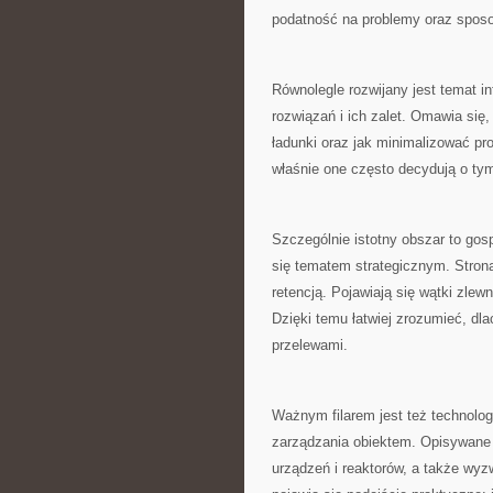
podatność na problemy oraz sposo
Równolegle rozwijany jest temat i
rozwiązań i ich zalet. Omawia się,
ładunki oraz jak minimalizować pro
właśnie one często decydują o tym
Szczególnie istotny obszar to gos
się tematem strategicznym. Strona
retencją. Pojawiają się wątki zle
Dzięki temu łatwiej zrozumieć, dl
przelewami.
Ważnym filarem jest też technolog
zarządzania obiektem. Opisywane 
urządzeń i reaktorów, a także wyz