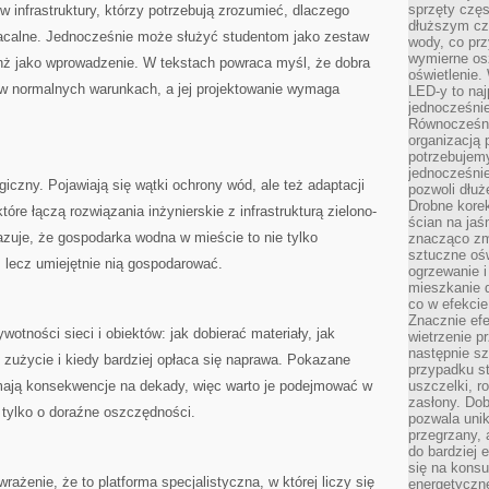
sprzęty częs
w infrastruktury, którzy potrzebują zrozumieć, dlaczego
dłuższym cza
łacalne. Jednocześnie może służyć studentom jako zestaw
wody, co prz
wymierne os
nż jako wprowadzenie. W tekstach powraca myśl, że dobra
oświetlenie
ła w normalnych warunkach, a jej projektowanie wymaga
LED-y to naj
jednocześnie
Równocześni
organizacją 
potrzebujem
jednocześnie
iczny. Pojawiają się wątki ochrony wód, ale też adaptacji
pozwoli dłuż
Drobne korek
óre łączą rozwiązania inżynierskie z infrastrukturą zielono-
ścian na jaśn
azuje, że gospodarka wodna w mieście to nie tylko
znacząco zm
sztuczne ośw
 lecz umiejętnie nią gospodarować.
ogrzewanie i
mieszkanie d
co w efekcie
Znacznie efe
wotności sieci i obiektów: jak dobierać materiały, jak
wietrzenie p
następnie s
ć zużycie i kiedy bardziej opłaca się naprawa. Pokazane
przypadku s
e mają konsekwencje na dekady, więc warto je podejmować w
uszczelki, r
zasłony. Dob
ie tylko o doraźne oszczędności.
pozwala unik
przegrzany, 
do bardziej 
się na konsu
wrażenie, że to platforma specjalistyczna, w której liczy się
energetyczne