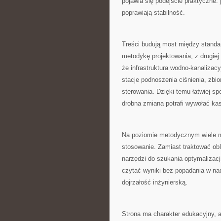
pojawia się podejście praktyczne: 
poprawiają stabilność.
Treści budują most między standar
metodykę projektowania, z drugiej
że infrastruktura wodno-kanalizacyj
stacje podnoszenia ciśnienia, zbi
sterowania. Dzięki temu łatwiej s
drobna zmiana potrafi wywołać ka
Na poziomie metodycznym wiele m
stosowanie. Zamiast traktować obl
narzędzi do szukania optymalizacj
czytać wyniki bez popadania w n
dojrzałość inżynierską.
Strona ma charakter edukacyjny, al