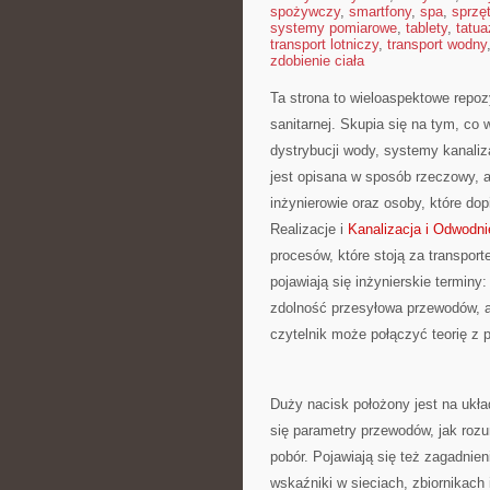
spożywczy
,
smartfony
,
spa
,
sprzę
systemy pomiarowe
,
tablety
,
tatua
transport lotniczy
,
transport wodny
zdobienie ciała
Ta strona to wieloaspektowe repo
sanitarnej. Skupia się na tym, co
dystrybucji wody, systemy kanali
jest opisana w sposób rzeczowy, al
inżynierowie oraz osoby, które dop
Realizacje i
Kanalizacja i Odwodni
procesów, które stoją za transpo
pojawiają się inżynierskie termin
zdolność przesyłowa przewodów, a t
czytelnik może połączyć teorię z 
Duży nacisk położony jest na ukła
się parametry przewodów, jak rozum
pobór. Pojawiają się też zagadnien
wskaźniki w sieciach, zbiornikach