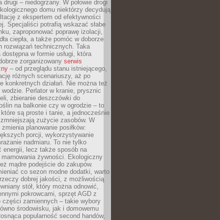
a drugi – niedogrzany. W połowie drogi
ekologicznego domu niektórzy decydują
ltację z ekspertem od efektywności
j. Specjaliści potrafią wskazać słabe
ku, zaproponować poprawę izolacji,
dła ciepła, a także pomóc w doborze
h rozwiązań technicznych. Taka
 dostępna w formie usługi, która
dobrze zorganizowany
serwis
zny
– od przeglądu stanu istniejącego,
cję różnych scenariuszy, aż po
e konkretnych działań. Nie można też
wodzie. Perlator w kranie, prysznic
eli, zbieranie deszczówki do
oślin na balkonie czy w ogrodzie – to
 które są proste i tanie, a jednocześnie
 zmniejszają zużycie zasobów. W
 zmienia planowanie posiłków:
ększych porcji, wykorzystywanie
rażanie nadmiaru. To nie tylko
energii, lecz także sposób na
e marnowania żywności. Ekologiczny
ież mądre podejście do zakupów.
ieniać co sezon modne dodatki, warto
rzeczy dobrej jakości, z możliwością
wniany stół, który można odnowić,
ennymi pokrowcami, sprzęt AGD z
 części zamiennych – takie wybory
arówno środowisku, jak i domowemu
Rosnąca popularność second handów,