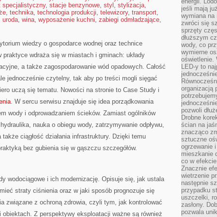
energii. Lod
t specjalistyczny
,
stacje benzynowe
,
styl
,
stylizacja
,
jeśli mają j
że
,
technika
,
technologia produkcji
,
telewizory
,
transport
,
wymiana na 
,
uroda
,
wina
,
wyposażenie kuchni
,
zabiegi odmładzające
,
zwróci się s
sprzęty częs
dłuższym cza
zytorium wiedzy o gospodarce wodnej oraz technice
wody, co prz
wymierne os
 w praktyce wdraża się w miastach i gminach: układy
oświetlenie
zacyjne, a także zagospodarowanie wód opadowych. Całość
LED-y to naj
jednocześnie
e jednocześnie czytelny, tak aby po treści mogli sięgać
Równocześni
organizacją 
iero uczą się tematu. Nowości na stronie to Case Study i
potrzebujem
enia
. W sercu serwisu znajduje się idea porządkowania
jednocześnie
pozwoli dłuż
rtem wody i odprowadzaniem ścieków. Zamiast ogólników
Drobne korek
y: hydraulika, nauka o obiegu wody, zatrzymywanie odpływu,
ścian na jaśn
znacząco zm
akże ciągłość działania infrastruktury. Dzięki temu
sztuczne ośw
ogrzewanie i
praktyką bez gubienia się w gąszczu szczegółów.
mieszkanie d
co w efekcie
Znacznie efe
wietrzenie p
dy wodociągowe i ich modernizację. Opisuje się, jak ustala
następnie s
przypadku s
ieć straty ciśnienia oraz w jaki sposób prognozuje się
uszczelki, r
ia związane z ochroną zdrowia, czyli tym, jak kontrolować
zasłony. Dob
pozwala unik
 i obiektach. Z perspektywy eksploatacji ważne są również