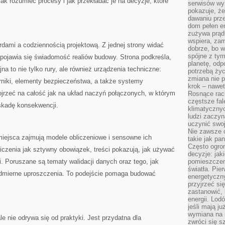
jak rozumieć procesy i jak przekładać je na decyzje, które
serwisów wym
pokazuje, że
dawaniu prz
dom pełen en
zużywa prądu
wspiera, zam
dami a codziennością projektową. Z jednej strony widać
dobrze, bo 
spójne z ty
 pojawia się świadomość realiów budowy. Strona podkreśla,
planetę, odp
na to nie tylko rury, ale również urządzenia techniczne:
potrzebą życ
zmiana nie p
orniki, elementy bezpieczeństwa, a także systemy
krok – nawet
pojrzeć na całość jak na układ naczyń połączonych, w którym
Rosnące rach
częstsze fa
skadę konsekwencji.
klimatycznyc
ludzi zaczyn
uczynić swoj
Nie zawsze c
iejsca zajmują modele obliczeniowe i sensowne ich
takie jak pa
Często ogrom
iczenia jak sztywny obowiązek, treści pokazują, jak używać
decyzje: jak
i. Poruszane są tematy walidacji danych oraz tego, jak
pomieszczen
światła. Pi
admierne uproszczenia. To podejście pomaga budować
energetyczn
przyjrzeć si
zastanowić, 
energii. Lod
jeśli mają j
wymiana na 
e nie odrywa się od praktyki. Jest przydatna dla
zwróci się s