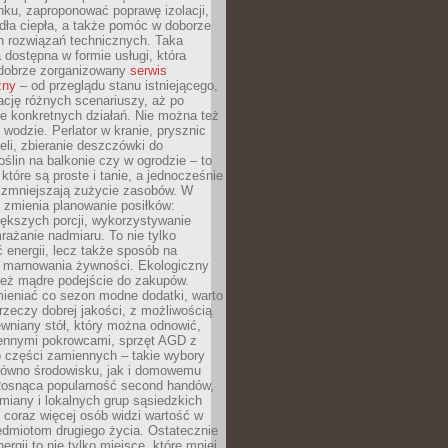
ku, zaproponować poprawę izolacji,
dła ciepła, a także pomóc w doborze
h rozwiązań technicznych. Taka
 dostępna w formie usługi, która
dobrze zorganizowany
serwis
zny
– od przeglądu stanu istniejącego,
cję różnych scenariuszy, aż po
e konkretnych działań. Nie można też
wodzie. Perlator w kranie, prysznic
eli, zbieranie deszczówki do
oślin na balkonie czy w ogrodzie – to
 które są proste i tanie, a jednocześnie
 zmniejszają zużycie zasobów. W
 zmienia planowanie posiłków:
ększych porcji, wykorzystywanie
rażanie nadmiaru. To nie tylko
energii, lecz także sposób na
e marnowania żywności. Ekologiczny
ież mądre podejście do zakupów.
ieniać co sezon modne dodatki, warto
rzeczy dobrej jakości, z możliwością
wniany stół, który można odnowić,
ennymi pokrowcami, sprzęt AGD z
 części zamiennych – takie wybory
arówno środowisku, jak i domowemu
Rosnąca popularność second handów,
iany i lokalnych grup sąsiedzkich
 coraz więcej osób widzi wartość w
edmiotom drugiego życia. Ostatecznie
ergii to nie tylko miejsce, które mniej