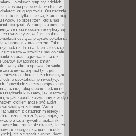
iany i lokalnych grup sąsiedzkich
 coraz więcej osób widzi wartość w
edmiotom drugiego życia. Ostatecznie
ergii to nie tylko miejsce, które mniej
 i wody. To przestrzeń, która nas
iast obciążać. W której czujemy się
wiemy, że nasze codzienne wybory są
m, co uważamy za ważne: troską o
owiedzialnością za przyszłe pokolenia,
ia w harmonii z otoczeniem. Taka
rzychodzi z dnia na dzień, ale każdy
 najmniejszy – przybliża nas do celu.
unki za prąd i ogrzewanie, coraz
le upałów, świadomość zmian
h – wszystko to sprawia, że wielu
a zastanawiać się nad tym, jak
e mieszkanie bardziej ekologicznym.
hodzi o spektakularne inwestycje,
nele fotowoltaiczne czy pompy ciepła.
ną różnicę robią drobne, codzienne
ie urządzenia kupujemy, jak wietrzymy
ia, w jaki sposób korzystamy z wody i
erwszym krokiem może być audyt
y we własnym zakresie. Warto
ę rachunkom z ostatnich miesięcy i
które urządzenia zużywają najwięcej
ówka, pralka, zmywarka, piekarnik –
uż swoje lata, może się okazać, że ich
nowsze, energooszczędne modele
zybciej, niż się spodziewamy. Nowe