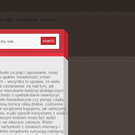
SCRIBE
FACEBOOK
TWITTER
unki za prąd i ogrzewanie, coraz
le upałów, świadomość zmian
h – wszystko to sprawia, że wielu
a zastanawiać się nad tym, jak
e mieszkanie bardziej ekologicznym.
hodzi o spektakularne inwestycje,
nele fotowoltaiczne czy pompy ciepła.
ną różnicę robią drobne, codzienne
ie urządzenia kupujemy, jak wietrzymy
ia, w jaki sposób korzystamy z wody i
erwszym krokiem może być audyt
y we własnym zakresie. Warto
ę rachunkom z ostatnich miesięcy i
które urządzenia zużywają najwięcej