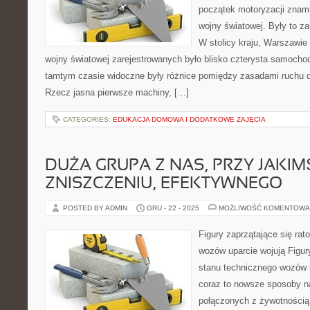
początek motoryzacji znami
wojny światowej. Były to z
W stolicy kraju, Warszawi
wojny światowej zarejestrowanych było blisko czterysta samocho
tamtym czasie widoczne były różnice pomiędzy zasadami ruchu d
Rzecz jasna pierwsze machiny, […]
CATEGORIES:
EDUKACJA DOMOWA I DODATKOWE ZAJĘCIA
DUŻA GRUPA Z NAS, PRZY JAKIM
ZNISZCZENIU, EFEKTYWNEGO
POSTED BY ADMIN
GRU - 22 - 2025
MOŻLIWOŚĆ KOMENTOWA
Figury zaprzątające się ra
wozów uparcie wojują Figur
stanu technicznego wozów u
coraz to nowsze sposoby n
połączonych z żywotnością a