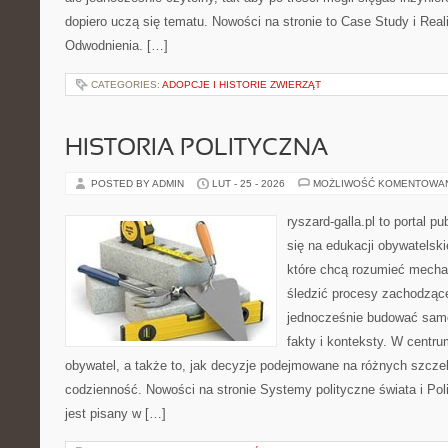
dopiero uczą się tematu. Nowości na stronie to Case Study i Reali
Odwodnienia. […]
CATEGORIES:
ADOPCJE I HISTORIE ZWIERZĄT
HISTORIA POLITYCZNA
POSTED BY ADMIN
LUT - 25 - 2026
MOŻLIWOŚĆ KOMENTOWA
ryszard-galla.pl to portal p
się na edukacji obywatelski
które chcą rozumieć mecha
śledzić procesy zachodzące
jednocześnie budować samo
fakty i konteksty. W centru
obywatel, a także to, jak decyzje podejmowane na różnych szczeb
codzienność. Nowości na stronie Systemy polityczne świata i Po
jest pisany w […]