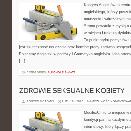
Kongres Anglistów to centr
angielskiego, którzy posz
nauczania i wdrażalnych na
Strona powstała z myślą o 
w miejscu i traktują dydakt
To punkt styku pomysłów i r
jest skuteczność nauczania oraz komfort pracy zarówno uczących,
Polecamy Angielski w podróży i Gramatyka angielska. Idea strony
[…]
CATEGORIES:
ALKOHOLE ŚWIATA
ZDROWIE SEKSUALNE KOBIETY
POSTED BY ADMIN
LUT - 18 - 2026
MOŻLIWOŚĆ KOMENTOWA
MediluxClinic to miejsce w 
kondycji pań na każdym etap
internetowy, który łączy pr