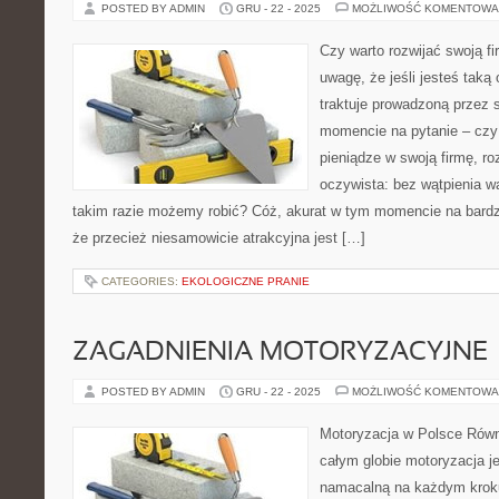
POSTED BY ADMIN
GRU - 22 - 2025
MOŻLIWOŚĆ KOMENTOWA
Czy warto rozwijać swoją f
uwagę, że jeśli jesteś taką
traktuje prowadzoną przez 
momencie na pytanie – czy
pieniądze w swoją firmę, ro
oczywista: bez wątpienia wa
takim razie możemy robić? Cóż, akurat w tym momencie na bardz
że przecież niesamowicie atrakcyjna jest […]
CATEGORIES:
EKOLOGICZNE PRANIE
ZAGADNIENIA MOTORYZACYJNE
POSTED BY ADMIN
GRU - 22 - 2025
MOŻLIWOŚĆ KOMENTOWA
Motoryzacja w Polsce Równ
całym globie motoryzacja je
namacalną na każdym kroku