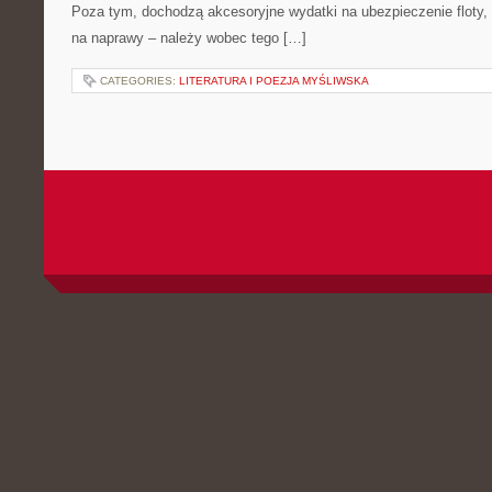
Poza tym, dochodzą akcesoryjne wydatki na ubezpieczenie floty,
na naprawy – należy wobec tego […]
CATEGORIES:
LITERATURA I POEZJA MYŚLIWSKA