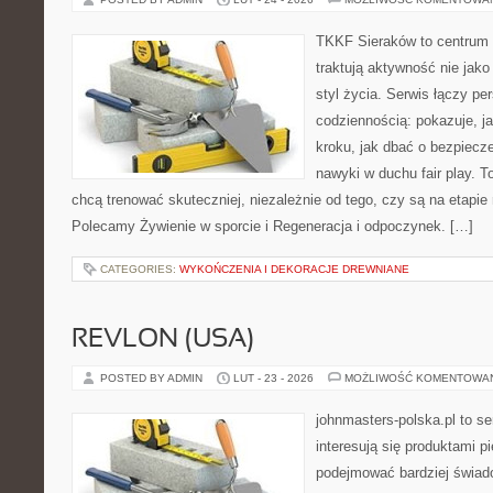
TKKF Sieraków to centrum w
traktują aktywność nie jako
styl życia. Serwis łączy p
codziennością: pokazuje, j
kroku, jak dbać o bezpiecze
nawyki w duchu fair play. T
chcą trenować skuteczniej, niezależnie od tego, czy są na etapie 
Polecamy Żywienie w sporcie i Regeneracja i odpoczynek. […]
CATEGORIES:
WYKOŃCZENIA I DEKORACJE DREWNIANE
REVLON (USA)
POSTED BY ADMIN
LUT - 23 - 2026
MOŻLIWOŚĆ KOMENTOWA
johnmasters-polska.pl to se
interesują się produktami p
podejmować bardziej świa