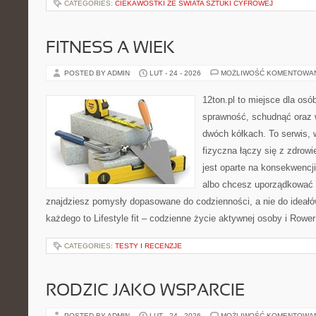
CATEGORIES:
CIEKAWOSTKI ZE ŚWIATA SZTUKI CYFROWEJ
FITNESS A WIEK
POSTED BY ADMIN
LUT - 24 - 2026
MOŻLIWOŚĆ KOMENTOWA
12ton.pl to miejsce dla osó
sprawność, schudnąć oraz w
dwóch kółkach. To serwis,
fizyczna łączy się z zdrowi
jest oparte na konsekwencj
albo chcesz uporządkować s
znajdziesz pomysły dopasowane do codzienności, a nie do ideałów
każdego to Lifestyle fit – codzienne życie aktywnej osoby i Rower
CATEGORIES:
TESTY I RECENZJE
RODZIC JAKO WSPARCIE
POSTED BY ADMIN
LUT - 24 - 2026
MOŻLIWOŚĆ KOMENTOWA