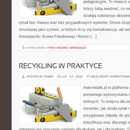
pielęgnacyjne. To miejsce 
którzy lubią wiedzieć, co na
działają substancje aktywn
rytuał bez chaosu oraz bez przypadkowych wyborów. Strona skupia
rozumianej jako system, w którym liczy się konsekwencja, ale t
Amorepacific (Korea Południowa) i Revlon […]
CATEGORIES:
PTAKI WODNE I BRODZĄCE
RECYKLING W PRAKTYCE
POSTED BY ADMIN
LUT - 23 - 2026
MOŻLIWOŚĆ KOMENTOWA
makmetalik.pl to platforma
ponownego wykorzystania 
wtórnych. To miejsce dla osó
rozumieć, jak działa rynek 
przygotować odpady do sprz
klasyfikacji oraz dlaczego
odpadami ma znaczenie zarówno dla ekologii, jak i dla budżetu. S