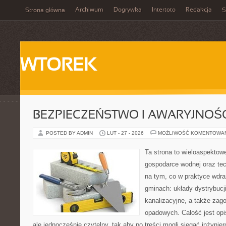
Archiwum
Dogrywka
Intertoto
Redakcja
Strona główna
S
WTOREK
BEZPIECZEŃSTWO I AWARYJNOŚ
POSTED BY ADMIN
LUT - 27 - 2026
MOŻLIWOŚĆ KOMENTOWA
Ta strona to wieloaspektow
gospodarce wodnej oraz tech
na tym, co w praktyce wdra
gminach: układy dystrybucj
kanalizacyjne, a także za
opadowych. Całość jest op
ale jednocześnie czytelny, tak aby po treści mogli sięgać inżynier