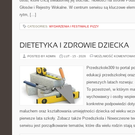
osób, które chcą świadomiej jej słuchać. Nowości na stronie Pods
Głosów i Rejestry Wokalne. W centrum serwisu są kluczowe ele
rytm, […]
CATEGORIES:
WYDARZENIA I FESTIWALE PIZZY
DIETETYKA I ZDROWIE DZIECKA
POSTED BY ADMIN
LUT - 15 - 2026
MOŻLIWOŚĆ KOMENTOWA
Przedszkole309 to portal p
edukacji przedszkolnej ora
pierwszych latach rozwoju
To przestrzeń, w którym ma
wychowawcy i osoby wspier
konkretne podpowiedzi doty
maluchem oraz kształtowania umiejętności dziecka od wieku wcz
pierwsze lata szkoły. Zobacz także Przedszkola i Nowoczesne tec
serwisu jest porządkowanie tematów, które dla wielu rodzin stają