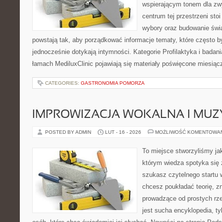
wspierającym tonem dla z
centrum tej przestrzeni sto
wybory oraz budowanie świ
powstają tak, aby porządkować informacje tematy, które często b
jednocześnie dotykają intymności. Kategorie Profilaktyka i badani
łamach MediluxClinic pojawiają się materiały poświęcone miesiąc
CATEGORIES:
GASTRONOMIA POMORZA
IMPROWIZACJA WOKALNA I MU
POSTED BY ADMIN
LUT - 16 - 2026
MOŻLIWOŚĆ KOMENTOWA
To miejsce stworzyliśmy ja
którym wiedza spotyka się 
szukasz czytelnego startu 
chcesz poukładać teorię, zn
prowadzące od prostych rze
jest sucha encyklopedia, t