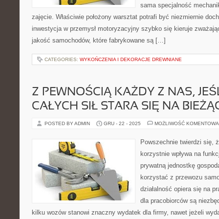
sama specjalność mechanik
zajęcie. Właściwie położony warsztat potrafi być niezmiernie d
inwestycja w przemysł motoryzacyjny szybko się kieruje zważając
jakość samochodów, które fabrykowane są […]
CATEGORIES:
WYKOŃCZENIA I DEKORACJE DREWNIANE
Z PEWNOŚCIĄ KAŻDY Z NAS, JEŚ
CAŁYCH SIŁ STARA SIĘ NA BIE
POSTED BY ADMIN
GRU - 22 - 2025
MOŻLIWOŚĆ KOMENTOWA
Powszechnie twierdzi się, ż
korzystnie wpływa na funk
prywatną jednostkę gospod
korzystać z przewozu samo
działalność opiera się na p
dla pracobiorców są niezb
kilku wozów stanowi znaczny wydatek dla firmy, nawet jeżeli wyda