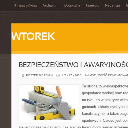
Archiwum
Dogrywka
Intertoto
Redakcja
Strona główna
S
WTOREK
BEZPIECZEŃSTWO I AWARYJNOŚ
POSTED BY ADMIN
LUT - 27 - 2026
MOŻLIWOŚĆ KOMENTOWA
Ta strona to wieloaspektow
gospodarce wodnej oraz tech
na tym, co w praktyce wdra
gminach: układy dystrybucj
kanalizacyjne, a także za
opadowych. Całość jest op
ale jednocześnie czytelny, tak aby po treści mogli sięgać inżynier