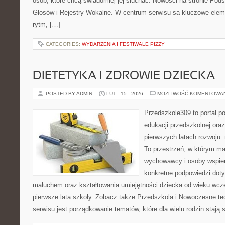
osób, które chcą świadomiej jej słuchać. Nowości na stronie Pods
Głosów i Rejestry Wokalne. W centrum serwisu są kluczowe ele
rytm, […]
CATEGORIES:
WYDARZENIA I FESTIWALE PIZZY
DIETETYKA I ZDROWIE DZIECKA
POSTED BY ADMIN
LUT - 15 - 2026
MOŻLIWOŚĆ KOMENTOWA
Przedszkole309 to portal p
edukacji przedszkolnej ora
pierwszych latach rozwoju
To przestrzeń, w którym ma
wychowawcy i osoby wspier
konkretne podpowiedzi doty
maluchem oraz kształtowania umiejętności dziecka od wieku wcz
pierwsze lata szkoły. Zobacz także Przedszkola i Nowoczesne tec
serwisu jest porządkowanie tematów, które dla wielu rodzin stają