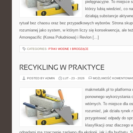
pielęgnacyjne. To miejsce 
którzy lubią wiedzieć, co na
działają substancje aktywn
rytuał bez chaosu oraz bez przypadkowych wyborów. Strona skupia
rozumianej jako system, w którym liczy się konsekwencja, ale t
Amorepacific (Korea Południowa) i Revlon […]
CATEGORIES:
PTAKI WODNE I BRODZĄCE
RECYKLING W PRAKTYCE
POSTED BY ADMIN
LUT - 23 - 2026
MOŻLIWOŚĆ KOMENTOWA
makmetalik.pl to platforma
ponownego wykorzystania 
wtórnych. To miejsce dla osó
rozumieć, jak działa rynek 
przygotować odpady do sprz
klasyfikacji oraz dlaczego
odpadami ma znaczenie zarówno dla ekologii, jak i dla budżetu. S