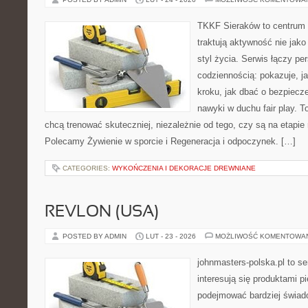
TKKF Sieraków to centrum w
traktują aktywność nie jako
styl życia. Serwis łączy p
codziennością: pokazuje, j
kroku, jak dbać o bezpiecze
nawyki w duchu fair play. T
chcą trenować skuteczniej, niezależnie od tego, czy są na etapie 
Polecamy Żywienie w sporcie i Regeneracja i odpoczynek. […]
CATEGORIES:
WYKOŃCZENIA I DEKORACJE DREWNIANE
REVLON (USA)
POSTED BY ADMIN
LUT - 23 - 2026
MOŻLIWOŚĆ KOMENTOWA
johnmasters-polska.pl to se
interesują się produktami p
podejmować bardziej świa