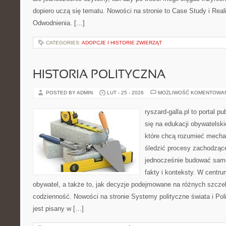
dopiero uczą się tematu. Nowości na stronie to Case Study i Reali
Odwodnienia. […]
CATEGORIES:
ADOPCJE I HISTORIE ZWIERZĄT
HISTORIA POLITYCZNA
POSTED BY ADMIN
LUT - 25 - 2026
MOŻLIWOŚĆ KOMENTOWA
ryszard-galla.pl to portal p
się na edukacji obywatelski
które chcą rozumieć mecha
śledzić procesy zachodzące
jednocześnie budować samo
fakty i konteksty. W centru
obywatel, a także to, jak decyzje podejmowane na różnych szczeb
codzienność. Nowości na stronie Systemy polityczne świata i Po
jest pisany w […]