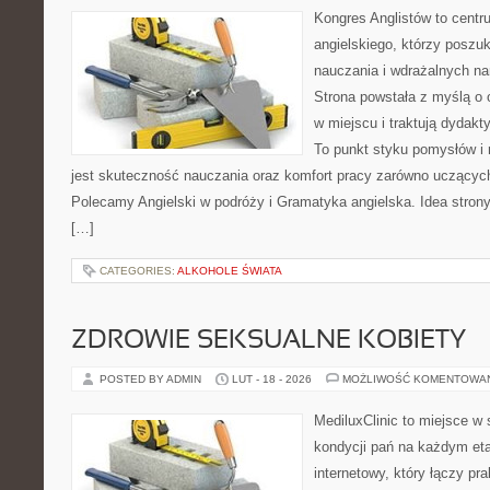
Kongres Anglistów to centr
angielskiego, którzy posz
nauczania i wdrażalnych na
Strona powstała z myślą o 
w miejscu i traktują dydakt
To punkt styku pomysłów i r
jest skuteczność nauczania oraz komfort pracy zarówno uczących,
Polecamy Angielski w podróży i Gramatyka angielska. Idea strony
[…]
CATEGORIES:
ALKOHOLE ŚWIATA
ZDROWIE SEKSUALNE KOBIETY
POSTED BY ADMIN
LUT - 18 - 2026
MOŻLIWOŚĆ KOMENTOWA
MediluxClinic to miejsce w 
kondycji pań na każdym etap
internetowy, który łączy pr