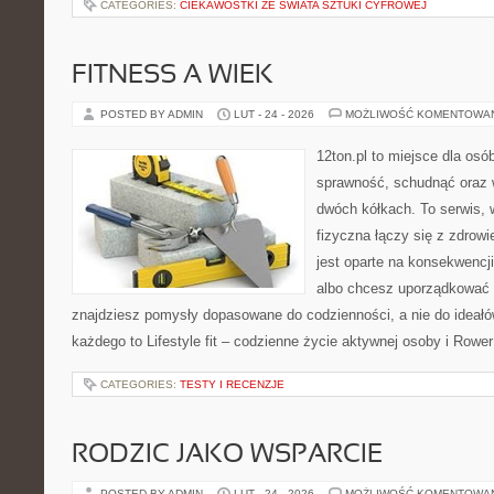
CATEGORIES:
CIEKAWOSTKI ZE ŚWIATA SZTUKI CYFROWEJ
FITNESS A WIEK
POSTED BY ADMIN
LUT - 24 - 2026
MOŻLIWOŚĆ KOMENTOWA
12ton.pl to miejsce dla osó
sprawność, schudnąć oraz w
dwóch kółkach. To serwis,
fizyczna łączy się z zdrowi
jest oparte na konsekwencj
albo chcesz uporządkować s
znajdziesz pomysły dopasowane do codzienności, a nie do ideałów
każdego to Lifestyle fit – codzienne życie aktywnej osoby i Rower
CATEGORIES:
TESTY I RECENZJE
RODZIC JAKO WSPARCIE
POSTED BY ADMIN
LUT - 24 - 2026
MOŻLIWOŚĆ KOMENTOWA