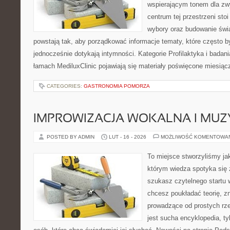
wspierającym tonem dla z
centrum tej przestrzeni sto
wybory oraz budowanie świ
powstają tak, aby porządkować informacje tematy, które często b
jednocześnie dotykają intymności. Kategorie Profilaktyka i badani
łamach MediluxClinic pojawiają się materiały poświęcone miesiąc
CATEGORIES:
GASTRONOMIA POMORZA
IMPROWIZACJA WOKALNA I MU
POSTED BY ADMIN
LUT - 16 - 2026
MOŻLIWOŚĆ KOMENTOWA
To miejsce stworzyliśmy ja
którym wiedza spotyka się 
szukasz czytelnego startu 
chcesz poukładać teorię, zn
prowadzące od prostych rze
jest sucha encyklopedia, t