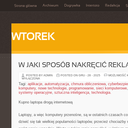
Archiwum
Dogrywka
Intertoto
Redakcja
Strona główna
S
WTOREK
W JAKI SPOSÓB NAKRĘCIĆ REK
POSTED BY ADMIN
POSTED ON GRU - 28 - 2025
MOŻLIWOŚĆ 
WYŁĄCZONA
Tagi:
aplikacje
,
automatyzacja
,
chmura obliczeniowa
,
cyberbezpi
komputery
,
nowe technologie
,
programowanie
,
sieci komputerowe
systemy operacyjne
,
sztuczna inteligencja
,
technologia.
Kupno laptopa drogą internetową
Laptopy, a więc komputery przenośne, są w ostatnich czasach co
dziwić się tak wielkiej popularności laptopów, przecież chociażb