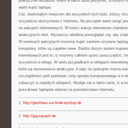
praktycznie wszędzie. Warto w takim razie pomyśleć, w którym 
warto kupić laptopa.
Cóż, doskonałym miejscem dla wszystkich tych ludzi, którzy chc
oczywiście skorzystanie z Internetu. Na początek warto wziąć po
na aukcjach internetowych. W końcu aukcje internetowe charakte
atrakcyjnych ofert. Wystarczy odrobinę porozglądać się, aby znal
W serwisach aukcyjnych możemy kupić zarówno używane laptopy, 
komputery, które są zupełnie nowe. Bardzo dużym atutem kupowa
internetowych jest to, iż możemy całkiem sporo zaoszczędzić. 
oczywiście e-sklepy. W wielu przypadkach w sklepach internetowy
które są niesamowicie atrakcyjne. A więc na spokojnie można sw
szczególności jeśli porównać ceny sprzętu komputerowego w e-sk
zobaczyć w zwykłych sklepach. Wydaje się w takim razie, iż w 
poszukiwać laptopów właśnie za pośrednictwem Internetu.
1.
http://gasthaus-zur-linde-eystrup.de
2.
http://gaysquash.de