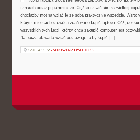
Kupno laptopa drogą internetową Laptopy, a więc komputery p
czasach coraz popularniejsze. Ciężko dziwić się tak wielkiej popu
chociażby można wziąć je ze sobą praktycznie wszędzie. Warto 
którym miejscu bez dwóch zdań warto kupić laptopa. Cóż, dosko
wszystkich tych ludzi, którzy chcą zakupić komputer jest oczywiś
Na początek warto wziąć pod uwagę to by kupić […]
CATEGORIES:
ZAPROSZENIA I PAPETERIA