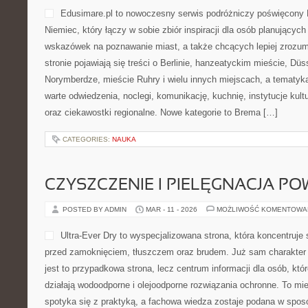
Edusimare.pl to nowoczesny serwis podróżniczy poświęcony 
Niemiec, który łączy w sobie zbiór inspiracji dla osób planujący
wskazówek na poznawanie miast, a także chcących lepiej zrozum
stronie pojawiają się treści o Berlinie, hanzeatyckim mieście, Düss
Norymberdze, mieście Ruhry i wielu innych miejscach, a tematyk
warte odwiedzenia, noclegi, komunikację, kuchnię, instytucje kul
oraz ciekawostki regionalne. Nowe kategorie to Brema […]
CATEGORIES:
NAUKA
CZYSZCZENIE I PIELĘGNACJA PO
POSTED BY ADMIN
MAR - 11 - 2026
MOŻLIWOŚĆ KOMENTOWA
Ultra-Ever Dry to wyspecjalizowana strona, która koncentruje 
przed zamoknięciem, tłuszczem oraz brudem. Już sam charakter 
jest to przypadkowa strona, lecz centrum informacji dla osób, któr
działają wodoodporne i olejoodporne rozwiązania ochronne. To mie
spotyka się z praktyką, a fachowa wiedza zostaje podana w spos