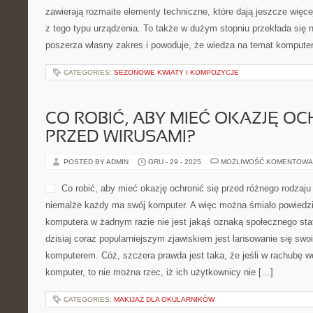
zawierają rozmaite elementy techniczne, które dają jeszcze więce
z tego typu urządzenia. To także w dużym stopniu przekłada się n
poszerza własny zakres i powoduje, że wiedza na temat komputer
CATEGORIES:
SEZONOWE KWIATY I KOMPOZYCJE
CO ROBIĆ, ABY MIEĆ OKAZJĘ OC
PRZED WIRUSAMI?
POSTED BY ADMIN
GRU - 29 - 2025
MOŻLIWOŚĆ KOMENTOWA
Co robić, aby mieć okazję ochronić się przed różnego rodzaju
niemalże każdy ma swój komputer. A więc można śmiało powiedzi
komputera w żadnym razie nie jest jakąś oznaką społecznego stat
dzisiaj coraz popularniejszym zjawiskiem jest lansowanie się sw
komputerem. Cóż, szczera prawda jest taka, że jeśli w rachubę w
komputer, to nie można rzec, iż ich użytkownicy nie […]
CATEGORIES:
MAKIJAŻ DLA OKULARNIKÓW