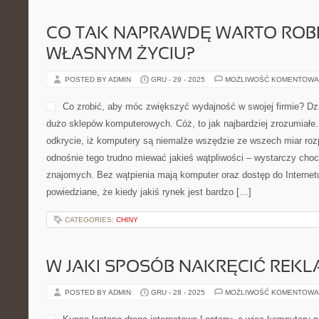
CO TAK NAPRAWDĘ WARTO ROB
WŁASNYM ŻYCIU?
POSTED BY ADMIN
GRU - 29 - 2025
MOŻLIWOŚĆ KOMENTOWA
Co zrobić, aby móc zwiększyć wydajność w swojej firmie? Dzis
dużo sklepów komputerowych. Cóż, to jak najbardziej zrozumiałe.
odkrycie, iż komputery są niemalże wszędzie ze wszech miar ro
odnośnie tego trudno miewać jakieś wątpliwości – wystarczy cho
znajomych. Bez wątpienia mają komputer oraz dostęp do Internetu
powiedziane, że kiedy jakiś rynek jest bardzo […]
CATEGORIES:
CHINY
W JAKI SPOSÓB NAKRĘCIĆ REK
POSTED BY ADMIN
GRU - 28 - 2025
MOŻLIWOŚĆ KOMENTOWA