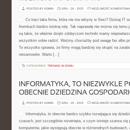
POSTED BY ADMIN
GRU - 29 - 2025
MOŻLIWOŚĆ KOMENTOWA
Co traci taka firma, która nie ma witryny w Sieci? Dzisiaj IT
firemkach bardzo istotną rolę. Tak naprawdę nie można się temu j
są takie, że właśnie dzięki zdobyczom techniki mamy niepowtarza
wszystkim sobie radzić. Weźmy chociażby pod uwagę fax albo pr
To wszystko sprawia, że firmy mogą bardziej się skupić na zarabi
niesamowite. Warto […]
CATEGORIES:
TRENING W DOMU
INFORMATYKA, TO NIEZWYKLE
OBECNIE DZIEDZINA GOSPODAR
POSTED BY ADMIN
GRU - 29 - 2025
MOŻLIWOŚĆ KOMENTOWA
Informatyka, to obecnie bardzo szybko rozwijająca się dzied
czasach, jest szczególnie rozwinięta, o czym istnieje szansa się
komputerów, jakie występują obecnie w różnorodnych budowach, 