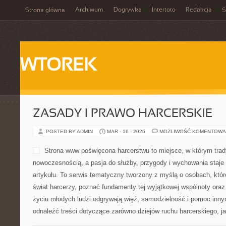
Archiwum
Dogrywka
Intertoto
Redakcja
Strona główna
S
WTOREK
ZASADY I PRAWO HARCERSKIE
POSTED BY ADMIN
MAR - 16 - 2026
MOŻLIWOŚĆ KOMENTOWA
Strona www poświęcona harcerstwu to miejsce, w którym trad
nowoczesnością, a pasja do służby, przygody i wychowania staje
artykułu. To serwis tematyczny tworzony z myślą o osobach, któr
świat harcerzy, poznać fundamenty tej wyjątkowej wspólnoty oraz 
życiu młodych ludzi odgrywają więź, samodzielność i pomoc inn
odnaleźć treści dotyczące zarówno dziejów ruchu harcerskiego, j