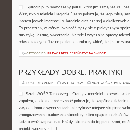
E-jarocin.pl to nowoczesny portal, który już samą nazwą i has
Wszystko o mieście i regionie!” jasno pokazuje, że jego misją jest
interesujących informacji o Jarocinie oraz szerzej o okolicznych o
To przestrzeń, w którym lokalność łączy się z praktycznym spojr
turystykę, kulturę, wydarzenia, historię i zwyczajne sprawy mies
odwiedzających. Już na poziomie struktury widać, że jest to witr
CATEGORIES:
PRAWO I BEZPIECZEŃSTWO NA ŚWIECIE
PRZYKŁADY DOBREJ PRAKTYKI
POSTED BY ADMIN
MAR - 14 - 2026
MOŻLIWOŚĆ KOMENTOWA
Sztab WOŚP Tarnobrzeg – Gramy z radością! to serwis, w kt
zapałem, a lokalna społeczność pokazuje, że wspólne działanie 
zwykła strona o wydarzeniach, ale cyfrowe miejsce skupione wokó
zaangażowania i budowania atmosfery, która spaja mieszkańców 
ludzi o wrażliwej naturze. Każdy, kto trafia do tej przestrzeni, mo
projekt tworzony z […]