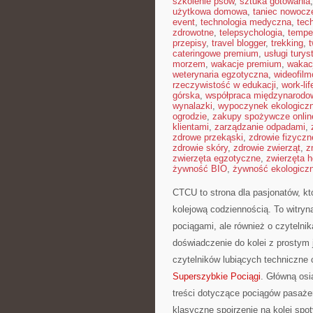
szkolenie psów
,
sztuka gotowania
użytkowa domowa
,
taniec nowocz
event
,
technologia medyczna
,
tec
zdrowotne
,
telepsychologia
,
tempe
przepisy
,
travel blogger
,
trekking
,
cateringowe premium
,
usługi tury
morzem
,
wakacje premium
,
wakac
weterynaria egzotyczna
,
wideofil
rzeczywistość w edukacji
,
work-li
górska
,
współpraca międzynarodo
wynalazki
,
wypoczynek ekologicz
ogrodzie
,
zakupy spożywcze onlin
klientami
,
zarządzanie odpadami
,
zdrowe przekąski
,
zdrowie fizyczn
zdrowie skóry
,
zdrowie zwierząt
,
z
zwierzęta egzotyczne
,
zwierzęta 
żywność BIO
,
żywność ekologiczn
CTCU to strona dla pasjonatów, kt
kolejową codziennością. To witryn
pociągami, ale również o czytelni
doświadczenie do kolei z prostym
czytelników lubiących techniczne c
Superszybkie Pociągi
. Główną osi
treści dotyczące pociągów pasażer
klasyczne spojrzenie na kolej sp