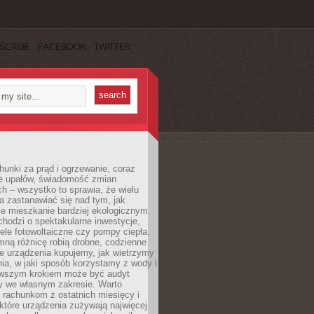
SCRIBE
FACEBOOK
TWITTER
unki za prąd i ogrzewanie, coraz
le upałów, świadomość zmian
h – wszystko to sprawia, że wielu
a zastanawiać się nad tym, jak
e mieszkanie bardziej ekologicznym.
hodzi o spektakularne inwestycje,
nele fotowoltaiczne czy pompy ciepła.
ną różnicę robią drobne, codzienne
ie urządzenia kupujemy, jak wietrzymy
ia, w jaki sposób korzystamy z wody i
erwszym krokiem może być audyt
y we własnym zakresie. Warto
ę rachunkom z ostatnich miesięcy i
które urządzenia zużywają najwięcej