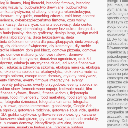
energii. Lod
log kulinarny
,
blog literacki
,
branding firmowy
,
branding
jeśli mają j
ding wizualny
,
budownictwo drewniane
,
budownictwo
wymiana na 
amika artystyczna
,
chatboty
,
chirurgia rekonstrukcyjna
,
zwróci się s
a domowe
,
city guide
,
coaching zdrowia
,
cold brew
,
content
sprzęty częs
perience
,
cyberbezpieczeństwo firmowe
,
czas wolny
dłuższym cza
a z kaszy
,
dania z ryżu
,
dania z soczewicy
,
data center
,
wody, co prz
owanie tortów
,
dermatologia
,
desery bez cukru
,
design dla
wymierne os
n funkcjonalny
,
design graficzny
,
design lamp
,
design mebli
oświetlenie
styka laboratoryjna
,
dieta lekkostrawna
,
dieta
LED-y to naj
dieta śródziemnomorska dla początkujących
,
dieta zwierząt
,
jednocześnie
ng
,
diy dekoracje świąteczne
,
diy kosmetyki
,
diy meble
Równocześni
rofile klientów
,
dom pod klucz
,
domowa pizzeria
,
domowe
organizacją 
cje
,
domowe makarony
,
domowe nalewki
,
domowe
potrzebujem
,
doradztwo dietetyczne
,
doradztwo ogrodnicze
,
druk 3d
jednocześnie
edyczny
,
edukacja artystyczna dzieci
,
edukacja finansowa
pozwoli dłuż
eci
,
edukacja zdrowotna szkolna
,
ekologia miejska
,
ekologia
Drobne korek
wo
,
ekonomia społeczna
,
ekoturystyka
,
elektronika mobilna
,
ścian na jaśn
nergia solarna
,
escape room domowy
,
etykiety spożywcze
,
znacząco zm
enty filmowe
,
eventy firmowe integracyjne
,
eventy
sztuczne ośw
,
eventy polityczne
,
eventy przygodowe
,
eventy społeczne
,
ogrzewanie i
ashion show
,
fermentowane napoje
,
festiwale nauki
,
film
mieszkanie d
,
finanse cyfrowe
,
firewall
,
fitness w domu
,
fizjoterapia
co w efekcie
esign
,
food influencerzy
,
food marketing
,
food styling
,
food
Znacznie efe
na
,
fotografia dziecięca
,
fotografia kulinarna
,
fotografia
wietrzenie p
ty biurowe
,
galeria internetowa
,
globalizacja
,
Google Ads
,
następnie s
a ognisku
,
gotowanie rodzinne
,
gotowanie sous vide
,
grafika
przypadku s
a 3D
,
grafika użytkowa
,
grillowanie sezonowe
,
gry karciane
uszczelki, r
planszowe strategiczne
,
gry zespołowe
,
handmade produkty
,
zasłony. Dob
t
,
hummus domowy
,
identyfikacja wizualna
,
indeks
pozwala unik
 kampanie
,
inspekcje budowlane
,
integracja outdoor
,