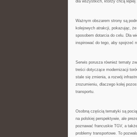
dla wszystkich, którzy chcą lepiej
Ważnym obszarem strony są podr
kolejowych atrakcji, pokazując, ż
sposobem dotarcia do celu. Dla w
inspirować do tego, aby spojrzeć 
Serwis porusza również tematy zwi
treści dotyczące modernizacji toró
stale się zmienia, a rozwój infr
zrozumieniu, dlaczego kolej poz
transportu.
Osobną częścią tematyki są pociąg
na polskiej perspektywie, ale prez
poznawać francuskie TGV, a także
problemy transportowe. To pozwala