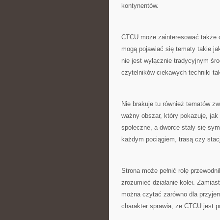
kontynentów.
CTCU może zainteresować także os
mogą pojawiać się tematy takie ja
nie jest wyłącznie tradycyjnym śr
czytelników ciekawych techniki ta
Nie brakuje tu również tematów zw
ważny obszar, który pokazuje, jak 
społeczne, a dworce stały się s
każdym pociągiem, trasą czy stacj
Strona może pełnić rolę przewodnik
zrozumieć działanie kolei. Zamiast
można czytać zarówno dla przyjem
charakter sprawia, że CTCU jest p