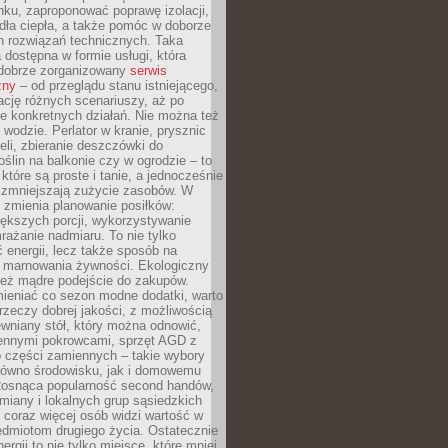
ku, zaproponować poprawę izolacji,
dła ciepła, a także pomóc w doborze
h rozwiązań technicznych. Taka
 dostępna w formie usługi, która
dobrze zorganizowany
serwis
zny
– od przeglądu stanu istniejącego,
cję różnych scenariuszy, aż po
e konkretnych działań. Nie można też
wodzie. Perlator w kranie, prysznic
eli, zbieranie deszczówki do
oślin na balkonie czy w ogrodzie – to
 które są proste i tanie, a jednocześnie
 zmniejszają zużycie zasobów. W
 zmienia planowanie posiłków:
ększych porcji, wykorzystywanie
rażanie nadmiaru. To nie tylko
energii, lecz także sposób na
e marnowania żywności. Ekologiczny
ież mądre podejście do zakupów.
ieniać co sezon modne dodatki, warto
rzeczy dobrej jakości, z możliwością
wniany stół, który można odnowić,
ennymi pokrowcami, sprzęt AGD z
 części zamiennych – takie wybory
arówno środowisku, jak i domowemu
Rosnąca popularność second handów,
iany i lokalnych grup sąsiedzkich
 coraz więcej osób widzi wartość w
edmiotom drugiego życia. Ostatecznie
ergii to nie tylko miejsce, które mniej