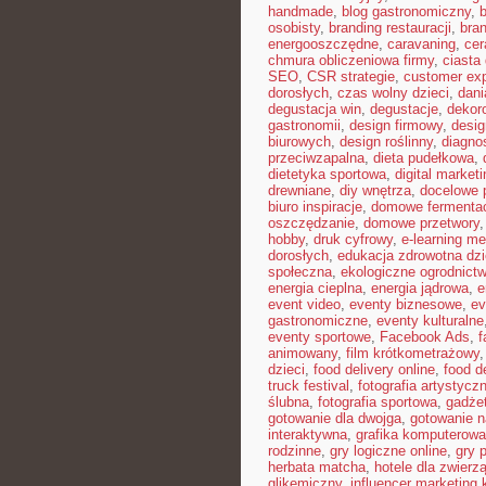
handmade
,
blog gastronomiczny
,
b
osobisty
,
branding restauracji
,
bran
energooszczędne
,
caravaning
,
cer
chmura obliczeniowa firmy
,
ciast
SEO
,
CSR strategie
,
customer ex
dorosłych
,
czas wolny dzieci
,
dani
degustacja win
,
degustacje
,
dekor
gastronomii
,
design firmowy
,
desig
biurowych
,
design roślinny
,
diagno
przeciwzapalna
,
dieta pudełkowa
,
dietetyka sportowa
,
digital marketi
drewniane
,
diy wnętrza
,
docelowe p
biuro inspiracje
,
domowe fermenta
oszczędzanie
,
domowe przetwory
hobby
,
druk cyfrowy
,
e-learning m
dorosłych
,
edukacja zdrowotna dzi
społeczna
,
ekologiczne ogrodnict
energia cieplna
,
energia jądrowa
,
e
event video
,
eventy biznesowe
,
ev
gastronomiczne
,
eventy kulturalne
eventy sportowe
,
Facebook Ads
,
f
animowany
,
film krótkometrażowy
dzieci
,
food delivery online
,
food d
truck festival
,
fotografia artystycz
ślubna
,
fotografia sportowa
,
gadże
gotowanie dla dwojga
,
gotowanie n
interaktywna
,
grafika komputerow
rodzinne
,
gry logiczne online
,
gry 
herbata matcha
,
hotele dla zwierzą
glikemiczny
,
influencer marketing