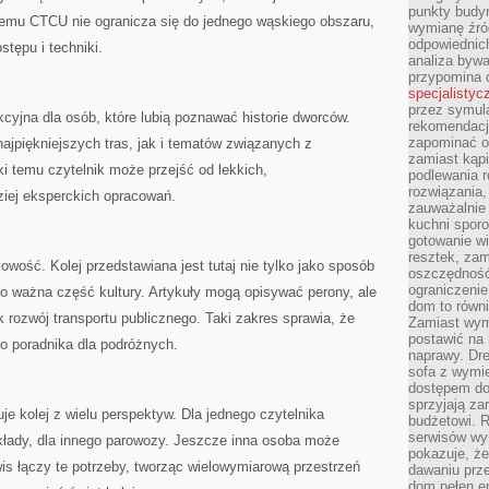
punkty budyn
emu CTCU nie ogranicza się do jednego wąskiego obszaru,
wymianę źró
odpowiednic
stępu i techniki.
analiza bywa
przypomina 
specjalistyc
przez symula
cyjna dla osób, które lubią poznawać historie dworców.
rekomendacj
zapominać o 
jpiękniejszych tras, jak i tematów związanych z
zamiast kąpi
 temu czytelnik może przejść od lekkich,
podlewania r
rozwiązania,
iej eksperckich opracowań.
zauważalnie
kuchni sporo
gotowanie wi
resztek, zam
owość. Kolej przedstawiana jest tutaj nie tylko jako sposób
oszczędność 
ograniczeni
ko ważna część kultury. Artykuły mogą opisywać perony, ale
dom to równ
k rozwój transportu publicznego. Taki zakres sprawia, że
Zamiast wym
postawić na 
o poradnika dla podróżnych.
naprawy. Dre
sofa z wymi
dostępem do
sprzyjają z
e kolej z wielu perspektyw. Dla jednego czytelnika
budżetowi. 
serwisów wym
łady, dla innego parowozy. Jeszcze inna osoba może
pokazuje, że
is łączy te potrzeby, tworząc wielowymiarową przestrzeń
dawaniu prz
dom pełen en