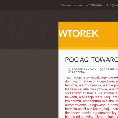
Archiwum
Dogry
Strona główna
WTOREK
POCIĄGI TOWAR
POSTED BY ADMIN
POSTED ON
WYŁĄCZONA
Tagi:
adopcje zwierząt
,
agencje r
domowych
,
akcesoria ogrodowe
,
a
twórcza
,
alarm domowy
,
alergie 
biznesowa
,
analiza cyfrowa
,
anali
sprzedaży
,
animacje 2D
,
animacje
balkonu
,
aranżacja restauracji
,
ara
krajobrazu
,
architektura miejska 
automatyczna księgowość
,
autom
badania opinii publicznej
,
bajki ed
finansowe rodzin
,
big data analizy
biznes edukacyjny
,
biznes ekologi