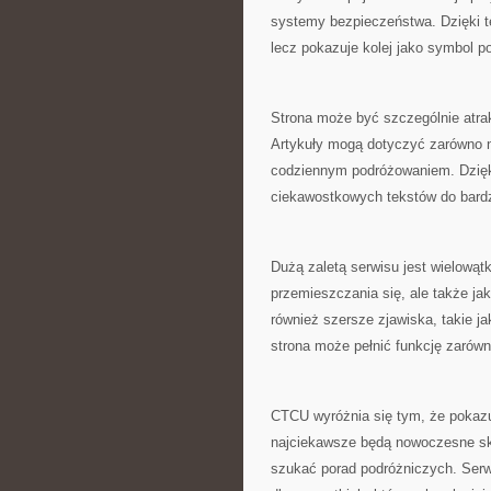
systemy bezpieczeństwa. Dzięki t
lecz pokazuje kolej jako symbol po
Strona może być szczególnie atrak
Artykuły mogą dotyczyć zarówno na
codziennym podróżowaniem. Dzięki
ciekawostkowych tekstów do bardz
Dużą zaletą serwisu jest wielowątk
przemieszczania się, ale także ja
również szersze zjawiska, takie ja
strona może pełnić funkcję zarówn
CTCU wyróżnia się tym, że pokazuj
najciekawsze będą nowoczesne sk
szukać porad podróżniczych. Serw