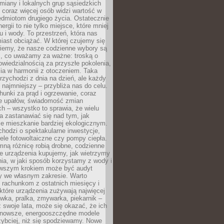
iany i lokalnych grup sąsiedzkich
 coraz więcej osób widzi wartość w
edmiotom drugiego życia. Ostatecznie
ergii to nie tylko miejsce, które mniej
 i wody. To przestrzeń, która nas
iast obciążać. W której czujemy się
wiemy, że nasze codzienne wybory są
m, co uważamy za ważne: troską o
owiedzialnością za przyszłe pokolenia,
ia w harmonii z otoczeniem. Taka
rzychodzi z dnia na dzień, ale każdy
 najmniejszy – przybliża nas do celu.
unki za prąd i ogrzewanie, coraz
le upałów, świadomość zmian
h – wszystko to sprawia, że wielu
a zastanawiać się nad tym, jak
e mieszkanie bardziej ekologicznym.
hodzi o spektakularne inwestycje,
nele fotowoltaiczne czy pompy ciepła.
ną różnicę robią drobne, codzienne
ie urządzenia kupujemy, jak wietrzymy
ia, w jaki sposób korzystamy z wody i
erwszym krokiem może być audyt
y we własnym zakresie. Warto
ę rachunkom z ostatnich miesięcy i
które urządzenia zużywają najwięcej
ówka, pralka, zmywarka, piekarnik –
uż swoje lata, może się okazać, że ich
nowsze, energooszczędne modele
zybciej, niż się spodziewamy. Nowe