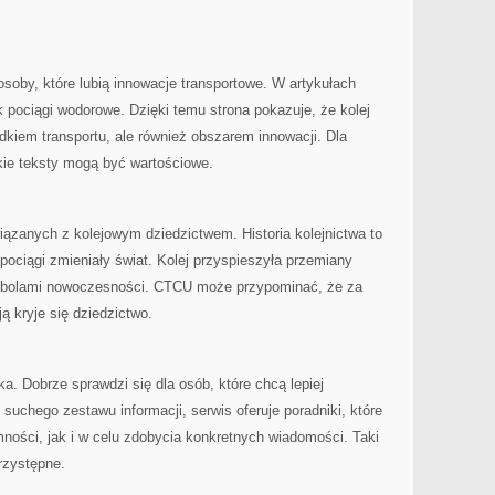
oby, które lubią innowacje transportowe. W artykułach
k pociągi wodorowe. Dzięki temu strona pokazuje, że kolej
odkiem transportu, ale również obszarem innowacji. Dla
kie teksty mogą być wartościowe.
iązanych z kolejowym dziedzictwem. Historia kolejnictwa to
pociągi zmieniały świat. Kolej przyspieszyła przemiany
ymbolami nowoczesności. CTCU może przypominać, że za
ą kryje się dziedzictwo.
a. Dobrze sprawdzi się dla osób, które chcą lepiej
 suchego zestawu informacji, serwis oferuje poradniki, które
ności, jak i w celu zdobycia konkretnych wiadomości. Taki
rzystępne.