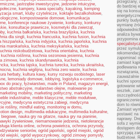
przegrzany, 
ermiczne
,
jastrzębie inwestycyjne
,
jedzenie intuicyjne
,
do bardziej 
połeczne
,
kampery
,
kawa specialty
,
kayaking
,
kemping
się na konsu
yzacja smart
,
kluby czytelnicze
,
koktajle bezalkoholowe
,
energetyczne
kologiczne
,
kompostowanie domowe
,
komunikacja
punkty budyn
arne
,
konferencje naukowe żywienie
,
konkursy
,
konkursy
wymianę źró
skie
,
konsultacje prawnicze
,
kosmetyki dla zwierząt
,
odpowiednic
bby
,
kuchnia bałkańska
,
kuchnia brazylijska
,
kuchnia
analiza bywa
hnia dla singli
,
kuchnia francuska
,
kuchnia fusion
,
kuchnia
przypomina 
a hiszpańska
,
kuchnia indyjska
,
kuchnia japońska
,
kuchnia
specjalistyc
nia marokańska
,
kuchnia meksykańska
,
kuchnia
przez symula
uchnia niskobudżetowa
,
kuchnia orientalna
,
kuchnia
rekomendacj
,
kuchnia roślinna
,
kuchnia sezonowa jesienna
,
kuchnia
zapominać o 
wa zimowa
,
kuchnia skandynawska
,
kuchnia
zamiast kąpi
encka
,
kuchnia tajska
,
kuchnia turecka
,
kuchnia ukraińska
,
podlewania r
anocna
,
kuchnia wigilijna
,
kuchnia zero waste
,
kuchnia
rozwiązania,
tura herbaty
,
kultura kawy
,
kursy rozwoju osobistego
,
laser
zauważalnie
sne
,
lemoniady domowe
,
lobbying
,
logistyka e-commerce
,
kuchni sporo
box do pracy
,
łyżwiarstwo
,
made in Poland
,
magazyn energii
,
gotowanie wi
stwo abstrakcyjne
,
malarstwo olejne
,
malowanie po
resztek, zam
marketing mobilny
,
marketing polityczny
,
marketing
oszczędność 
eble industrialne
,
meble klasyczne
,
meble modułowe
,
ograniczeni
ycyjne
,
medycyna estetyczna zabiegi
,
medycyna
dom to równ
ie rośliny
,
mindful eating
,
monitoring w domu
,
Zamiast wym
otion design
,
multimedia edukacyjne
,
multimedia kulturalne
,
postawić na 
o biegowe
,
nauka gry na gitarze
,
nauka gry na pianinie
,
naprawy. Dre
nawyki żywieniowe
,
niemarnowanie jedzenia
,
nietolerancje
sofa z wymi
sługa klienta online
,
ochrona powietrza
,
ochrona przyrody
,
dostępem do
odżywianie seniorów
,
ogród japoński
,
ogród miejski
,
ogród
sprzyjają z
ród wiejski
,
ogród wypoczynkowy
,
ogród zimowy pomysły
,
budżetowi. 
ad seniorami
,
opieka nad zwierzętami domowymi
,