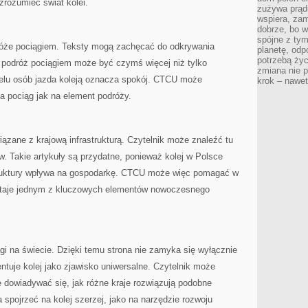
 zrozumieć świat kolei.
zużywa prądu
wspiera, zam
dobrze, bo 
spójne z ty
óże pociągiem. Teksty mogą zachęcać do odkrywania
planetę, odp
potrzebą życ
e podróż pociągiem może być czymś więcej niż tylko
zmiana nie p
ielu osób jazda koleją oznacza spokój. CTCU może
krok – nawet
na pociąg jak na element podróży.
ązane z krajową infrastrukturą. Czytelnik może znaleźć tu
w. Takie artykuły są przydatne, ponieważ kolej w Polsce
astruktury wpływa na gospodarkę. CTCU może więc pomagać w
ostaje jednym z kluczowych elementów nowoczesnego
i na świecie. Dzięki temu strona nie zamyka się wyłącznie
entuje kolej jako zjawisko uniwersalne. Czytelnik może
 dowiadywać się, jak różne kraje rozwiązują podobne
 spojrzeć na kolej szerzej, jako na narzędzie rozwoju