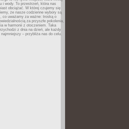
 i wody. To przestrzeń, która nas
iast obciążać. W której czujemy się
wiemy, że nasze codzienne wybory są
m, co uważamy za ważne: troską o
owiedzialnością za przyszłe pokolenia,
ia w harmonii z otoczeniem. Taka
rzychodzi z dnia na dzień, ale każdy
 najmniejszy – przybliża nas do celu.