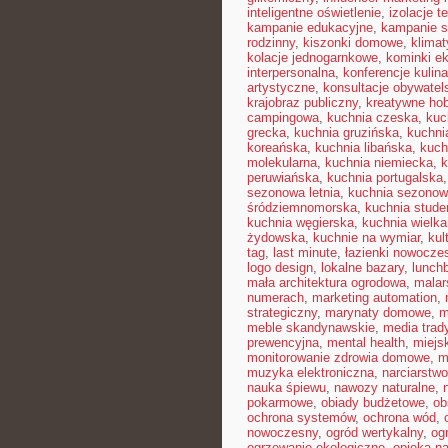
inteligentne oświetlenie
,
izolacje t
kampanie edukacyjne
,
kampanie s
rodzinny
,
kiszonki domowe
,
klimat
kolacje jednogarnkowe
,
kominki e
interpersonalna
,
konferencje kulin
artystyczne
,
konsultacje obywatel
krajobraz publiczny
,
kreatywne ho
campingowa
,
kuchnia czeska
,
kuc
grecka
,
kuchnia gruzińska
,
kuchni
koreańska
,
kuchnia libańska
,
kuch
molekularna
,
kuchnia niemiecka
,
k
peruwiańska
,
kuchnia portugalska
sezonowa letnia
,
kuchnia sezono
śródziemnomorska
,
kuchnia stud
kuchnia węgierska
,
kuchnia wielk
żydowska
,
kuchnie na wymiar
,
kul
tag
,
last minute
,
łazienki nowocze
logo design
,
lokalne bazary
,
lunch
mała architektura ogrodowa
,
malar
numerach
,
marketing automation
,
strategiczny
,
marynaty domowe
,
m
meble skandynawskie
,
media trad
prewencyjna
,
mental health
,
miejsk
monitorowanie zdrowia domowe
,
m
muzyka elektroniczna
,
narciarstw
nauka śpiewu
,
nawozy naturalne
,
pokarmowe
,
obiady budżetowe
,
ob
ochrona systemów
,
ochrona wód
,
nowoczesny
,
ogród wertykalny
,
og
ogrzewanie ekologiczne
,
opieka n