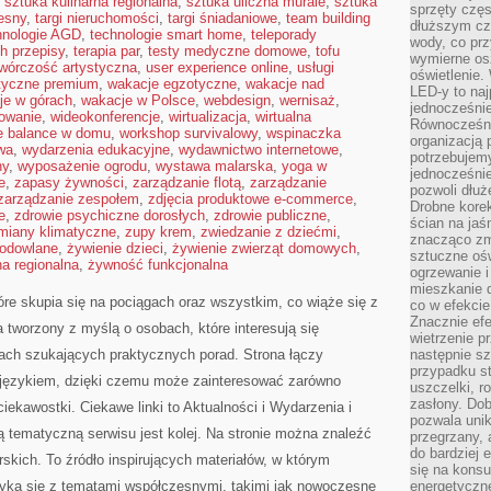
,
sztuka kulinarna regionalna
,
sztuka uliczna murale
,
sztuka
sprzęty częs
esny
,
targi nieruchomości
,
targi śniadaniowe
,
team building
dłuższym cza
hnologie AGD
,
technologie smart home
,
teleporady
wody, co prz
h przepisy
,
terapia par
,
testy medyczne domowe
,
tofu
wymierne os
twórczość artystyczna
,
user experience online
,
usługi
oświetlenie
styczne premium
,
wakacje egzotyczne
,
wakacje nad
LED-y to naj
je w górach
,
wakacje w Polsce
,
webdesign
,
wernisaż
,
jednocześnie
mowanie
,
wideokonferencje
,
wirtualizacja
,
wirtualna
Równocześni
fe balance w domu
,
workshop survivalowy
,
wspinaczka
organizacją 
wa
,
wydarzenia edukacyjne
,
wydawnictwo internetowe
,
potrzebujem
ny
,
wyposażenie ogrodu
,
wystawa malarska
,
yoga w
jednocześnie
e
,
zapasy żywności
,
zarządzanie flotą
,
zarządzanie
pozwoli dłuż
zarządzanie zespołem
,
zdjęcia produktowe e-commerce
,
Drobne korek
e
,
zdrowie psychiczne dorosłych
,
zdrowie publiczne
,
ścian na jaśn
miany klimatyczne
,
zupy krem
,
zwiedzanie z dziećmi
,
znacząco zm
hodowlane
,
żywienie dzieci
,
żywienie zwierząt domowych
,
sztuczne ośw
a regionalna
,
żywność funkcjonalna
ogrzewanie i
mieszkanie d
óre skupia się na pociągach oraz wszystkim, co wiąże się z
co w efekcie
Znacznie efe
a tworzony z myślą o osobach, które interesują się
wietrzenie p
kach szukających praktycznych porad. Strona łączy
następnie s
przypadku s
 językiem, dzięki czemu może zainteresować zarówno
uszczelki, r
zasłony. Dob
iekawostki. Ciekawe linki to Aktualności i Wydarzenia i
pozwala unik
ą tematyczną serwisu jest kolej. Na stronie można znaleźć
przegrzany, 
do bardziej 
skich. To źródło inspirujących materiałów, w którym
się na konsu
otyka się z tematami współczesnymi, takimi jak nowoczesne
energetyczne