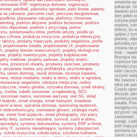
serwisów wym
gramowanie ERP
,
organizacja domowa
,
organizacja
pokazuje, że
domowe
,
paintball
,
paleniska ogrodowe
,
parki linowe
,
patenty
,
dawaniu prz
ba na zakwasie
,
pieczenie ciast
,
pieczywo bezglutenowe
,
dom pełen en
posiłków
,
planowanie zakupów
,
platformy chmurowe
,
zużywa prądu
arketing
,
podróże aktywne
,
podróże biznesowe
,
podróże
wspiera, zam
róże objazdowe
,
podróże z przyczepą
,
pomoc
dobrze, bo 
domu
,
porównywarka lotów
,
portfolio artysty
,
posiłki po
spójne z ty
asa cyfrowa
,
produkcja muzyczna
,
produkcja telewizyjna
,
planetę, odp
 laktozy
,
produkty tradycyjne
,
produkty wegańskie
,
profile
potrzebą życ
ń
,
projektowanie światła
,
projektowanie UI
,
projektowanie
zmiana nie p
ch
,
projekty domów nowoczesnych
,
projekty ekologiczne
krok – nawet
mowe
,
projekty inwestycyjne
,
projekty krajobrazowe
Rosnące rach
ojekty meblowe
,
projekty parkowe
,
projekty wnętrz
,
częstsze fa
tywna
,
przestrzeń otwarta
,
przetwory owocowe
,
przetwory
klimatycznyc
e
,
przyprawy świata
,
psy profilaktyka
,
psychoterapia
,
ludzi zaczyn
yka
,
ramen domowy
,
ravioli domowe
,
recenzje kawiarni
,
uczynić swoj
ywna
,
relacje medialne
,
relaks w domu
,
relaks w ogrodzie
,
Nie zawsze c
,
restauracje wegańskie
,
robotyka medyczna
,
rośliny
takie jak pa
gzotyczne
,
rowery górskie
,
rozrywka domowa
,
rynek lokalny
,
Często ogrom
ny
,
rzeźba
,
sałatki sezonowe
,
scrapbooking
,
SEO
decyzje: jak
,
sezonowe owoce
,
sezonowe warzywa
,
sieć 5G
,
skład
pomieszczen
t budynki
,
smart energia
,
smart transport
,
śniadania
światła. Pi
pacer w lesie
,
spiżarnia domowa
,
sponsoring wydarzeń
,
energetyczn
t telekonferencyjny
,
sterowanie głosem
,
strategia marki
,
przyjrzeć si
owe
,
street food azjatycki
,
street photography
,
styl pracy
zastanowić, 
enty diety
,
surowce naturalne
,
survival
,
sushi w domu
,
energii. Lod
sprzedaży
,
systemy dokumentów
,
systemy ERP w firmie
,
jeśli mają j
temy IT
,
systemy nawadniające
,
systemy zabezpieczeń
wymiana na 
y
,
szkoła muzyczna
,
szkoła tańca
,
szkolenia kulinarne
,
zwróci się s