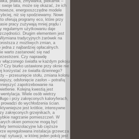
ówka, pralka, zmywarka, piekarnik –
uż swoje lata, może się okazać, że ich
nowsze, energooszczędne modele
zybciej, niż się spodziewamy. Nowe
to oferują programy eco, które przy
sie pracy zużywają mniej prądu i
y regularnym użytkowaniu daje
zczędności. Drugim elementem jest
. Wymiana tradycyjnych żarówek na
prostsza z możliwych zmian, a
 jedna z najbardziej opłacalnych.
e warto zastanowić się nad
przestrzeni. Czy naprawdę
y włączonego światła w każdym pokoju
? Czy biurko ustawione przy oknie nie
ej korzystać ze światła dziennego?
ty – przesunięcie stołu, zmiana koloru
iejszy, odsłonięcie zasłon – potrafią
niejszyć zapotrzebowanie na
ietlenie. Kolejną kwestią jest
 wentylacja. Wiele osób wietrzy
ługo i przy zakręconych kaloryferach,
 prowadzi do wychłodzenia ścian.
ktywniejsze jest krótkie, intensywne
rzy zakręconych grzejnikach, a
zybkie nagrzanie pomieszczeń. W
tarych okien pomocne mogą być
olety termoizolacyjne lub cięższe
rze wyregulowana instalacja grzewcza
nąć sytuacji, w której jeden pokój jest