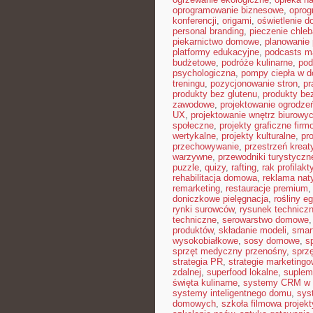
oprogramowanie biznesowe
,
opro
konferencji
,
origami
,
oświetlenie 
personal branding
,
pieczenie chle
piekarnictwo domowe
,
planowanie 
platformy edukacyjne
,
podcasts m
budżetowe
,
podróże kulinarne
,
pod
psychologiczna
,
pompy ciepła w 
treningu
,
pozycjonowanie stron
,
pr
produkty bez glutenu
,
produkty bez
zawodowe
,
projektowanie ogrodze
UX
,
projektowanie wnętrz biurowy
społeczne
,
projekty graficzne fir
wertykalne
,
projekty kulturalne
,
pr
przechowywanie
,
przestrzeń krea
warzywne
,
przewodniki turystyczn
puzzle
,
quizy
,
rafting
,
rak profilakt
rehabilitacja domowa
,
reklama nat
remarketing
,
restauracje premium
doniczkowe pielęgnacja
,
rośliny e
rynki surowców
,
rysunek technicz
techniczne
,
serowarstwo domowe
produktów
,
składanie modeli
,
smar
wysokobiałkowe
,
sosy domowe
,
s
sprzęt medyczny przenośny
,
sprzę
strategia PR
,
strategie marketing
zdalnej
,
superfood lokalne
,
suplem
święta kulinarne
,
systemy CRM w 
systemy inteligentnego domu
,
sys
domowych
,
szkoła filmowa projekt