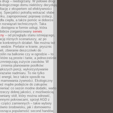
a drugi – niedogrzany. W połowie drogi
ekologicznego domu niektórzy decydują
ltację z ekspertem od efektywności
j. Specjaliści potrafią wskazać słabe
ku, zaproponować poprawę izolacji,
dła ciepła, a także pomóc w doborze
h rozwiązań technicznych. Taka
 dostępna w formie usługi, która
dobrze zorganizowany
serwis
zny
– od przeglądu stanu istniejącego,
cję różnych scenariuszy, aż po
e konkretnych działań. Nie można też
wodzie. Perlator w kranie, prysznic
eli, zbieranie deszczówki do
oślin na balkonie czy w ogrodzie – to
 które są proste i tanie, a jednocześnie
 zmniejszają zużycie zasobów. W
 zmienia planowanie posiłków:
ększych porcji, wykorzystywanie
rażanie nadmiaru. To nie tylko
energii, lecz także sposób na
e marnowania żywności. Ekologiczny
ież mądre podejście do zakupów.
ieniać co sezon modne dodatki, warto
rzeczy dobrej jakości, z możliwością
wniany stół, który można odnowić,
ennymi pokrowcami, sprzęt AGD z
 części zamiennych – takie wybory
arówno środowisku, jak i domowemu
Rosnąca popularność second handów,