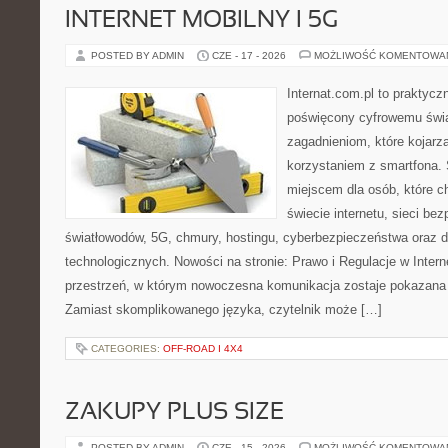
INTERNET MOBILNY I 5G
POSTED BY ADMIN
CZE - 17 - 2026
MOŻLIWOŚĆ KOMENTOWA
Internat.com.pl to praktyc
poświęcony cyfrowemu świ
zagadnieniom, które kojarz
korzystaniem z smartfona.
miejscem dla osób, które 
świecie internetu, sieci b
światłowodów, 5G, chmury, hostingu, cyberbezpieczeństwa oraz
technologicznych. Nowości na stronie: Prawo i Regulacje w Interne
przestrzeń, w którym nowoczesna komunikacja zostaje pokazana
Zamiast skomplikowanego języka, czytelnik może […]
CATEGORIES:
OFF-ROAD I 4X4
ZAKUPY PLUS SIZE
POSTED BY ADMIN
CZE - 15 - 2026
MOŻLIWOŚĆ KOMENTOWA