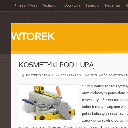
Archiwum
Dogrywka
Intertoto
Redakcja
Strona główna
S
WTOREK
KOSMETYKI POD LUPĄ
POSTED BY ADMIN
CZE - 19 - 2026
MOŻLIWOŚĆ KOMENTOWA
Studio Veriss to tematyczn
oraz ciekawym pomysłom dl
o swój styl. Strona ma chara
sobie tematy związane z mo
pełne kobiecych inspiracji
zarówno konkretne poradnik
w pracy stylistki. Polecam Moda i Uroda i Poradnik początkującej 