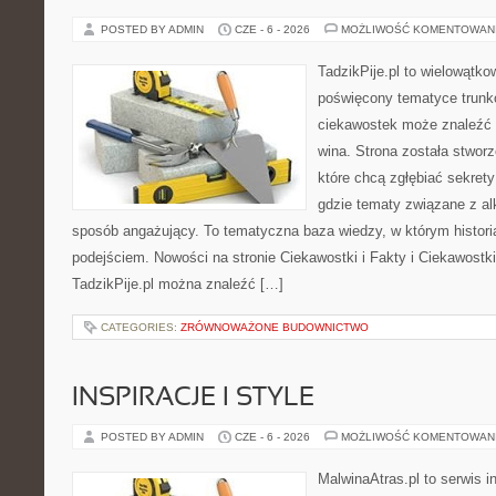
POSTED BY ADMIN
CZE - 6 - 2026
MOŻLIWOŚĆ KOMENTOWAN
TadzikPije.pl to wielowątk
poświęcony tematyce trunk
ciekawostek może znaleźć 
wina. Strona została stwor
które chcą zgłębiać sekrety
gdzie tematy związane z a
sposób angażujący. To tematyczna baza wiedzy, w którym histori
podejściem. Nowości na stronie Ciekawostki i Fakty i Ciekawostki 
TadzikPije.pl można znaleźć […]
CATEGORIES:
ZRÓWNOWAŻONE BUDOWNICTWO
INSPIRACJE I STYLE
POSTED BY ADMIN
CZE - 6 - 2026
MOŻLIWOŚĆ KOMENTOWAN
MalwinaAtras.pl to serwis 