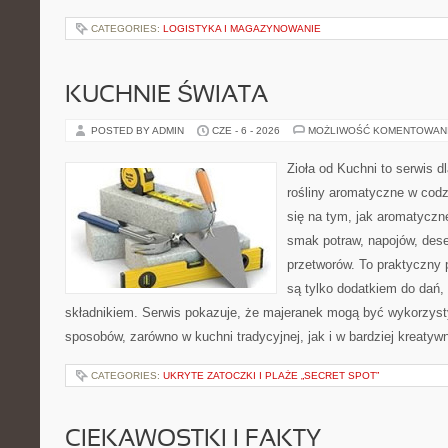
CATEGORIES:
LOGISTYKA I MAGAZYNOWANIE
KUCHNIE ŚWIATA
POSTED BY ADMIN
CZE - 6 - 2026
MOŻLIWOŚĆ KOMENTOWAN
Zioła od Kuchni to serwis d
rośliny aromatyczne w codz
się na tym, jak aromatyczn
smak potraw, napojów, des
przetworów. To praktyczny p
są tylko dodatkiem do dań,
składnikiem. Serwis pokazuje, że majeranek mogą być wykorzyst
sposobów, zarówno w kuchni tradycyjnej, jak i w bardziej kreaty
CATEGORIES:
UKRYTE ZATOCZKI I PLAŻE „SECRET SPOT”
CIEKAWOSTKI I FAKTY