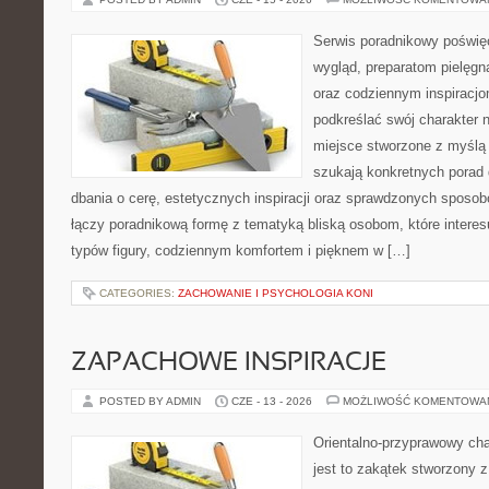
Serwis poradnikowy poświęc
wygląd, preparatom pielęgn
oraz codziennym inspiracjo
podkreślać swój charakter n
miejsce stworzone z myślą 
szukają konkretnych porad 
dbania o cerę, estetycznych inspiracji oraz sprawdzonych sposob
łączy poradnikową formę z tematyką bliską osobom, które interes
typów figury, codziennym komfortem i pięknem w […]
CATEGORIES:
ZACHOWANIE I PSYCHOLOGIA KONI
ZAPACHOWE INSPIRACJE
POSTED BY ADMIN
CZE - 13 - 2026
MOŻLIWOŚĆ KOMENTOWA
Orientalno-przyprawowy char
jest to zakątek stworzony 