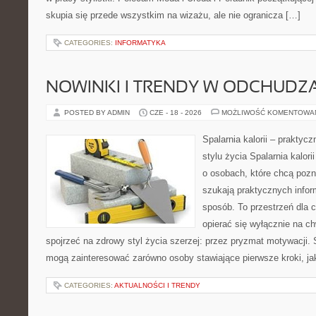
skupia się przede wszystkim na wizażu, ale nie ogranicza […]
CATEGORIES:
INFORMATYKA
NOWINKI I TRENDY W ODCHUDZ
POSTED BY ADMIN
CZE - 18 - 2026
MOŻLIWOŚĆ KOMENTOWA
Spalarnia kalorii – prakty
stylu życia Spalarnia kalor
o osobach, które chcą pozna
szukają praktycznych infor
sposób. To przestrzeń dla c
opierać się wyłącznie na c
spojrzeć na zdrowy styl życia szerzej: przez pryzmat motywacji. 
mogą zainteresować zarówno osoby stawiające pierwsze kroki, jak
CATEGORIES:
AKTUALNOŚCI I TRENDY