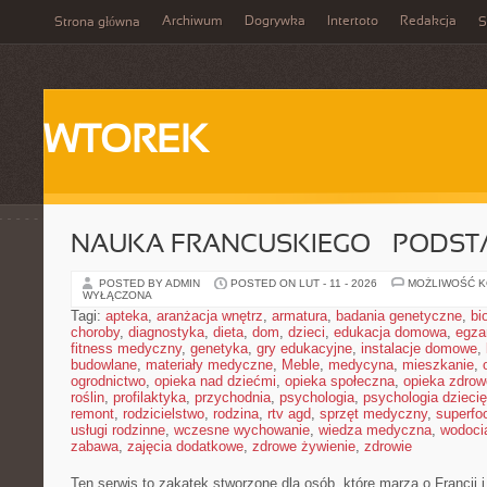
Archiwum
Dogrywka
Intertoto
Redakcja
Strona główna
S
WTOREK
NAUKA FRANCUSKIEGO – PODS
POSTED BY ADMIN
POSTED ON LUT - 11 - 2026
MOŻLIWOŚĆ 
WYŁĄCZONA
Tagi:
apteka
,
aranżacja wnętrz
,
armatura
,
badania genetyczne
,
bi
choroby
,
diagnostyka
,
dieta
,
dom
,
dzieci
,
edukacja domowa
,
egza
fitness medyczny
,
genetyka
,
gry edukacyjne
,
instalacje domowe
,
budowlane
,
materiały medyczne
,
Meble
,
medycyna
,
mieszkanie
,
ogrodnictwo
,
opieka nad dziećmi
,
opieka społeczna
,
opieka zdrow
roślin
,
profilaktyka
,
przychodnia
,
psychologia
,
psychologia dzieci
remont
,
rodzicielstwo
,
rodzina
,
rtv agd
,
sprzęt medyczny
,
superfo
usługi rodzinne
,
wczesne wychowanie
,
wiedza medyczna
,
wodoci
zabawa
,
zajęcia dodatkowe
,
zdrowe żywienie
,
zdrowie
Ten serwis to zakątek stworzone dla osób, które marzą o Francji 