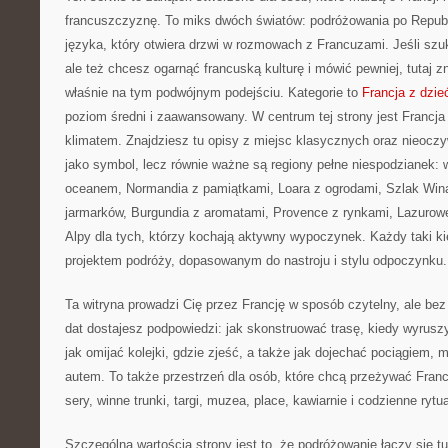
francuszczyznę. To miks dwóch światów: podróżowania po Republ
języka, który otwiera drzwi w rozmowach z Francuzami. Jeśli s
ale też chcesz ogarnąć francuską kulturę i mówić pewniej, tutaj 
właśnie na tym podwójnym podejściu. Kategorie to
Francja z dzie
poziom średni i zaawansowany. W centrum tej strony jest Francja 
klimatem. Znajdziesz tu opisy z miejsc klasycznych oraz nieoczyw
jako symbol, lecz równie ważne są regiony pełne niespodzianek: 
oceanem, Normandia z pamiątkami, Loara z ogrodami, Szlak Wina
jarmarków, Burgundia z aromatami, Provence z rynkami, Lazurow
Alpy dla tych, którzy kochają aktywny wypoczynek. Każdy taki k
projektem podróży, dopasowanym do nastroju i stylu odpoczynku.
Ta witryna prowadzi Cię przez Francję w sposób czytelny, ale b
dat dostajesz podpowiedzi: jak skonstruować trasę, kiedy wyrusz
jak omijać kolejki, gdzie zjeść, a także jak dojechać pociągiem,
autem. To także przestrzeń dla osób, które chcą przeżywać Franc
sery, winne trunki, targi, muzea, place, kawiarnie i codzienne rytua
Szczególną wartością strony jest to, że podróżowanie łączy się t