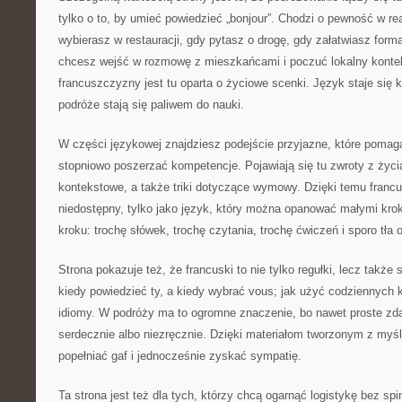
tylko o to, by umieć powiedzieć „bonjour”. Chodzi o pewność w re
wybierasz w restauracji, gdy pytasz o drogę, gdy załatwiasz forma
chcesz wejść w rozmowę z mieszkańcami i poczuć lokalny kontek
francuszczyzny jest tu oparta o życiowe scenki. Język staje się 
podróże stają się paliwem do nauki.
W części językowej znajdziesz podejście przyjazne, które pomaga
stopniowo poszerzać kompetencje. Pojawiają się tu zwroty z życi
kontekstowe, a także triki dotyczące wymowy. Dzięki temu francus
niedostępny, tylko jako język, który można opanować małymi krok
kroku: trochę słówek, trochę czytania, trochę ćwiczeń i sporo tła
Strona pokazuje też, że francuski to nie tylko regułki, lecz także 
kiedy powiedzieć ty, a kiedy wybrać vous; jak użyć codziennych k
idiomy. W podróży ma to ogromne znaczenie, bo nawet proste zda
serdecznie albo niezręcznie. Dzięki materiałom tworzonym z myślą
popełniać gaf i jednocześnie zyskać sympatię.
Ta strona jest też dla tych, którzy chcą ogarnąć logistykę bez sp