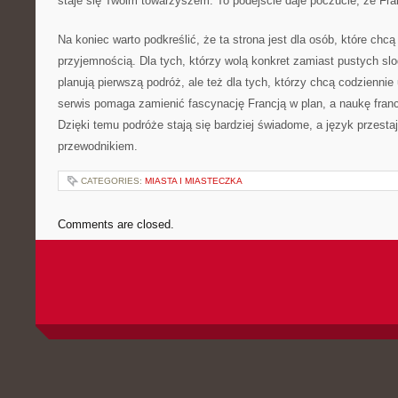
staje się Twoim towarzyszem. To podejście daje poczucie, że Franc
Na koniec warto podkreślić, że ta strona jest dla osób, które chc
przyjemnością. Dla tych, którzy wolą konkret zamiast pustych slo
planują pierwszą podróż, ale też dla tych, którzy chcą codziennie
serwis pomaga zamienić fascynację Francją w plan, a naukę fran
Dzięki temu podróże stają się bardziej świadome, a język przestaj
przewodnikiem.
CATEGORIES:
MIASTA I MIASTECZKA
Comments are closed.