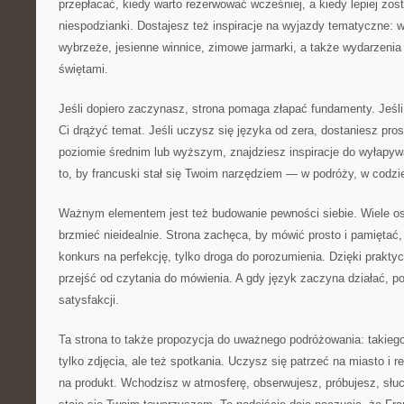
przepłacać, kiedy warto rezerwować wcześniej, a kiedy lepiej zos
niespodzianki. Dostajesz też inspiracje na wyjazdy tematyczne: w
wybrzeże, jesienne winnice, zimowe jarmarki, a także wydarzenia 
świętami.
Jeśli dopiero zaczynasz, strona pomaga złapać fundamenty. Jeśl
Ci drążyć temat. Jeśli uczysz się języka od zera, dostaniesz prost
poziomie średnim lub wyższym, znajdziesz inspiracje do wyłapy
to, by francuski stał się Twoim narzędziem — w podróży, w codz
Ważnym elementem jest też budowanie pewności siebie. Wiele osó
brzmieć nieidealnie. Strona zachęca, by mówić prosto i pamiętać,
konkurs na perfekcję, tylko droga do porozumienia. Dzięki prakty
przejść od czytania do mówienia. A gdy język zaczyna działać, po
satysfakcji.
Ta strona to także propozycja do uważnego podróżowania: takieg
tylko zdjęcia, ale też spotkania. Uczysz się patrzeć na miasto i re
na produkt. Wchodzisz w atmosferę, obserwujesz, próbujesz, słuc