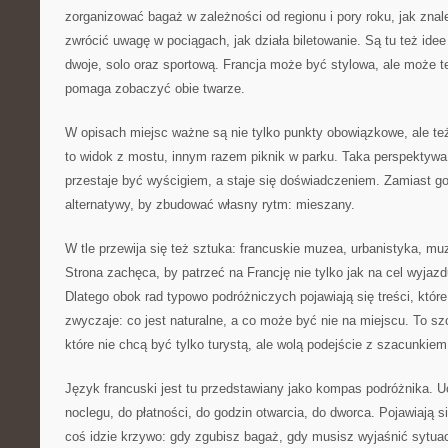
zorganizować bagaż w zależności od regionu i pory roku, jak zna
zwrócić uwagę w pociągach, jak działa biletowanie. Są tu też idee
dwoje, solo oraz sportową. Francja może być stylowa, ale może te
pomaga zobaczyć obie twarze.
W opisach miejsc ważne są nie tylko punkty obowiązkowe, ale t
to widok z mostu, innym razem piknik w parku. Taka perspektywa
przestaje być wyścigiem, a staje się doświadczeniem. Zamiast g
alternatywy, by zbudować własny rytm: mieszany.
W tle przewija się też sztuka: francuskie muzea, urbanistyka, mu
Strona zachęca, by patrzeć na Francję nie tylko jak na cel wyjazd
Dlatego obok rad typowo podróżniczych pojawiają się treści, któr
zwyczaje: co jest naturalne, a co może być nie na miejscu. To sz
które nie chcą być tylko turystą, ale wolą podejście z szacunkiem
Język francuski jest tu przedstawiany jako kompas podróżnika. U
noclegu, do płatności, do godzin otwarcia, do dworca. Pojawiają s
coś idzie krzywo: gdy zgubisz bagaż, gdy musisz wyjaśnić sytuacj