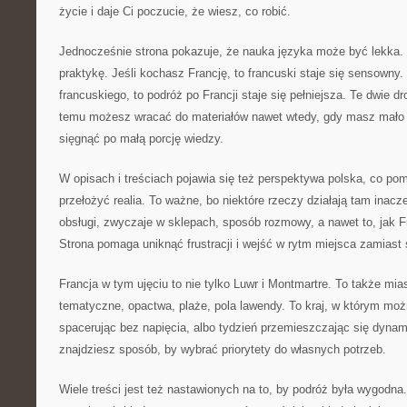
życie i daje Ci poczucie, że wiesz, co robić.
Jednocześnie strona pokazuje, że nauka języka może być lekka. 
praktykę. Jeśli kochasz Francję, to francuski staje się sensowny.
francuskiego, to podróż po Francji staje się pełniejsza. Te dwie dr
temu możesz wracać do materiałów nawet wtedy, gdy masz mał
sięgnąć po małą porcję wiedzy.
W opisach i treściach pojawia się też perspektywa polska, co p
przełożyć realia. To ważne, bo niektóre rzeczy działają tam inacz
obsługi, zwyczaje w sklepach, sposób rozmowy, a nawet to, jak 
Strona pomaga uniknąć frustracji i wejść w rytm miejsca zamiast 
Francja w tym ujęciu to nie tylko Luwr i Montmartre. To także mia
tematyczne, opactwa, plaże, pola lawendy. To kraj, w którym moż
spacerując bez napięcia, albo tydzień przemieszczając się dynami
znajdziesz sposób, by wybrać priorytety do własnych potrzeb.
Wiele treści jest też nastawionych na to, by podróż była wygodna