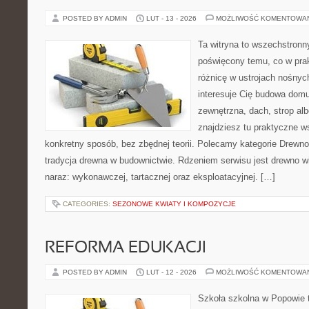
POSTED BY ADMIN
LUT - 13 - 2026
MOŻLIWOŚĆ KOMENTOWA
Ta witryna to wszechstronn
poświęcony temu, co w prak
różnicę w ustrojach nośnyc
interesuje Cię budowa domu
zewnętrzna, dach, strop albo
znajdziesz tu praktyczne 
konkretny sposób, bez zbędnej teorii. Polecamy kategorie Drewno 
tradycja drewna w budownictwie. Rdzeniem serwisu jest drewno w
naraz: wykonawczej, tartacznej oraz eksploatacyjnej. […]
CATEGORIES:
SEZONOWE KWIATY I KOMPOZYCJE
REFORMA EDUKACJI
POSTED BY ADMIN
LUT - 12 - 2026
MOŻLIWOŚĆ KOMENTOWA
Szkoła szkolna w Popowie t