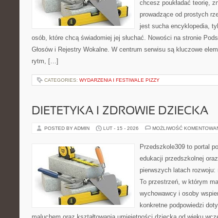
chcesz poukładać teorię, zn
prowadzące od prostych rze
jest sucha encyklopedia, t
osób, które chcą świadomiej jej słuchać. Nowości na stronie Pods
Głosów i Rejestry Wokalne. W centrum serwisu są kluczowe ele
rytm, […]
CATEGORIES:
WYDARZENIA I FESTIWALE PIZZY
DIETETYKA I ZDROWIE DZIECKA
POSTED BY ADMIN
LUT - 15 - 2026
MOŻLIWOŚĆ KOMENTOWA
Przedszkole309 to portal p
edukacji przedszkolnej ora
pierwszych latach rozwoju
To przestrzeń, w którym ma
wychowawcy i osoby wspier
konkretne podpowiedzi doty
maluchem oraz kształtowania umiejętności dziecka od wieku wcz