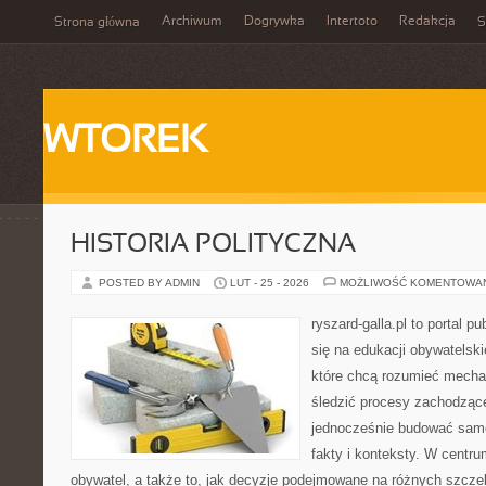
Archiwum
Dogrywka
Intertoto
Redakcja
Strona główna
S
WTOREK
HISTORIA POLITYCZNA
POSTED BY ADMIN
LUT - 25 - 2026
MOŻLIWOŚĆ KOMENTOWA
ryszard-galla.pl to portal p
się na edukacji obywatelski
które chcą rozumieć mecha
śledzić procesy zachodzące
jednocześnie budować samo
fakty i konteksty. W centru
obywatel, a także to, jak decyzje podejmowane na różnych szczeb