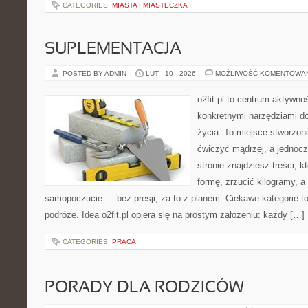
CATEGORIES:
MIASTA I MIASTECZKA
SUPLEMENTACJA
POSTED BY ADMIN
LUT - 10 - 2026
MOŻLIWOŚĆ KOMENTOWA
o2fit.pl to centrum aktywno
konkretnymi narzędziami do
życia. To miejsce stworzon
ćwiczyć mądrzej, a jednocz
stronie znajdziesz treści,
formę, zrzucić kilogramy, a
samopoczucie — bez presji, za to z planem. Ciekawe kategorie to 
podróże. Idea o2fit.pl opiera się na prostym założeniu: każdy […]
CATEGORIES:
PRACA
PORADY DLA RODZICÓW