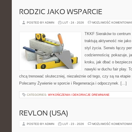
RODZIC JAKO WSPARCIE
POSTED BY ADMIN
LUT - 24 - 2026
MOŻLIWOŚĆ KOMENTOWA
TKKF Sieraków to centrum w
traktują aktywność nie jako
styl życia. Serwis łączy p
codziennością: pokazuje, j
kroku, jak dbać o bezpiecze
nawyki w duchu fair play. T
chcą trenować skuteczniej, niezależnie od tego, czy są na etapie 
Polecamy Żywienie w sporcie i Regeneracja i odpoczynek. […]
CATEGORIES:
WYKOŃCZENIA I DEKORACJE DREWNIANE
REVLON (USA)
POSTED BY ADMIN
LUT - 23 - 2026
MOŻLIWOŚĆ KOMENTOWA