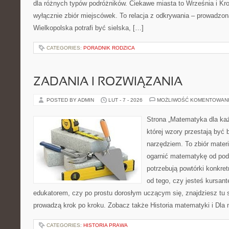
dla różnych typów podróżników. Ciekawe miasta to Września i Kro
wyłącznie zbiór miejscówek. To relacja z odkrywania – prowadzon
Wielkopolska potrafi być sielska, […]
CATEGORIES:
PORADNIK RODZICA
ZADANIA I ROZWIĄZANIA
POSTED BY ADMIN
LUT - 7 - 2026
MOŻLIWOŚĆ KOMENTOWAN
Strona „Matematyka dla każ
której wzory przestają być b
narzędziem. To zbiór materi
ogarnić matematykę od pods
potrzebują powtórki konkre
od tego, czy jesteś kursan
edukatorem, czy po prostu dorosłym uczącym się, znajdziesz tu
prowadzą krok po kroku. Zobacz także Historia matematyki i Dla n
CATEGORIES:
HISTORIA PRAWA