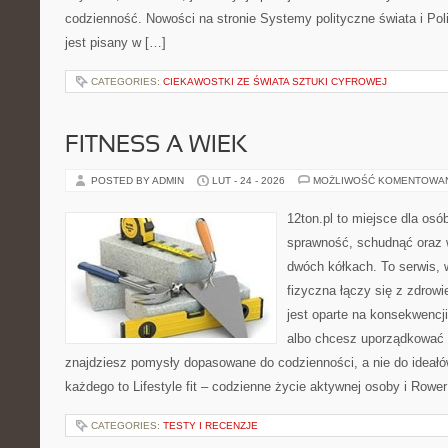
codzienność. Nowości na stronie Systemy polityczne świata i Po
jest pisany w […]
CATEGORIES:
CIEKAWOSTKI ZE ŚWIATA SZTUKI CYFROWEJ
FITNESS A WIEK
POSTED BY ADMIN
LUT - 24 - 2026
MOŻLIWOŚĆ KOMENTOWA
12ton.pl to miejsce dla osó
sprawność, schudnąć oraz w
dwóch kółkach. To serwis,
fizyczna łączy się z zdrowi
jest oparte na konsekwencj
albo chcesz uporządkować s
znajdziesz pomysły dopasowane do codzienności, a nie do ideałów
każdego to Lifestyle fit – codzienne życie aktywnej osoby i Rower
CATEGORIES:
TESTY I RECENZJE