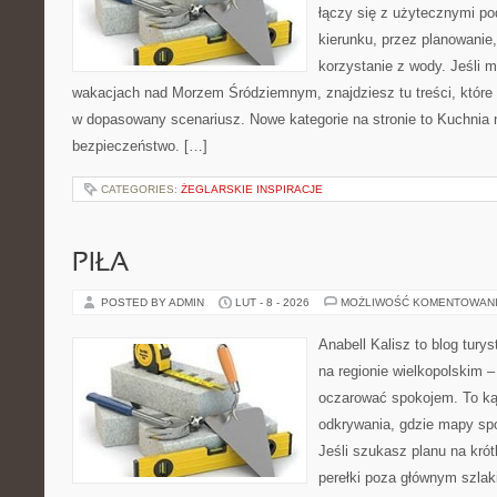
łączy się z użytecznymi p
kierunku, przez planowanie
korzystanie z wody. Jeśli 
wakacjach nad Morzem Śródziemnym, znajdziesz tu treści, któr
w dopasowany scenariusz. Nowe kategorie na stronie to Kuchnia 
bezpieczeństwo. […]
CATEGORIES:
ŻEGLARSKIE INSPIRACJE
PIŁA
POSTED BY ADMIN
LUT - 8 - 2026
MOŻLIWOŚĆ KOMENTOWAN
Anabell Kalisz to blog tur
na regionie wielkopolskim – 
oczarować spokojem. To ką
odkrywania, gdzie mapy spo
Jeśli szukasz planu na kró
perełki poza głównym szlak