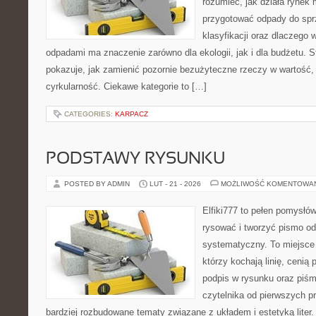
rozumieć, jak działa rynek 
przygotować odpady do sprz
klasyfikacji oraz dlaczego
odpadami ma znaczenie zarówno dla ekologii, jak i dla budżetu. S
pokazuje, jak zamienić pozornie bezużyteczne rzeczy w wartość,
cyrkularność. Ciekawe kategorie to […]
CATEGORIES:
KARPACZ
PODSTAWY RYSUNKU
POSTED BY ADMIN
LUT - 21 - 2026
MOŻLIWOŚĆ KOMENTOWA
Elfiki777 to pełen pomysłów
rysować i tworzyć pismo o
systematyczny. To miejsce 
którzy kochają linię, cenią
podpis w rysunku oraz piśm
czytelnika od pierwszych pr
bardziej rozbudowane tematy związane z układem i estetyką liter.