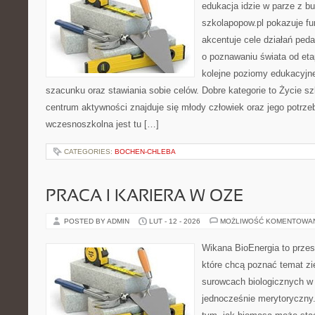
edukacja idzie w parze z b
szkolapopow.pl pokazuje fu
akcentuje cele działań peda
o poznawaniu świata od et
kolejne poziomy edukacyjn
szacunku oraz stawiania sobie celów. Dobre kategorie to Życie sz
centrum aktywności znajduje się młody człowiek oraz jego potrze
wczesnoszkolna jest tu […]
CATEGORIES:
BOCHEN-CHLEBA
PRACA I KARIERA W OZE
POSTED BY ADMIN
LUT - 12 - 2026
MOŻLIWOŚĆ KOMENTOWA
Wikana BioEnergia to przes
które chcą poznać temat zie
surowcach biologicznych w
jednocześnie merytoryczny.