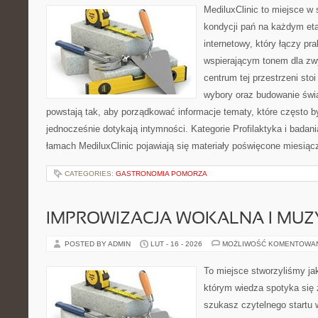
MediluxClinic to miejsce w 
kondycji pań na każdym etap
internetowy, który łączy pr
wspierającym tonem dla z
centrum tej przestrzeni sto
wybory oraz budowanie świ
powstają tak, aby porządkować informacje tematy, które często b
jednocześnie dotykają intymności. Kategorie Profilaktyka i badani
łamach MediluxClinic pojawiają się materiały poświęcone miesiąc
CATEGORIES:
GASTRONOMIA POMORZA
IMPROWIZACJA WOKALNA I MU
POSTED BY ADMIN
LUT - 16 - 2026
MOŻLIWOŚĆ KOMENTOWA
To miejsce stworzyliśmy ja
którym wiedza spotyka się 
szukasz czytelnego startu 