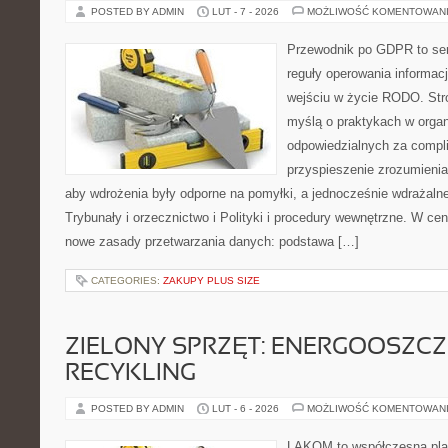
POSTED BY ADMIN
LUT - 7 - 2026
MOŻLIWOŚĆ KOMENTOWAN
Przewodnik po GDPR to ser
reguły operowania informacj
wejściu w życie RODO. Str
myślą o praktykach w organ
odpowiedzialnych za compli
przyspieszenie zrozumienia
aby wdrożenia były odporne na pomyłki, a jednocześnie wdrażaln
Trybunały i orzecznictwo i Polityki i procedury wewnętrzne. W cen
nowe zasady przetwarzania danych: podstawa […]
CATEGORIES:
ZAKUPY PLUS SIZE
ZIELONY SPRZĘT: ENERGOOSZC
RECYKLING
POSTED BY ADMIN
LUT - 6 - 2026
MOŻLIWOŚĆ KOMENTOWAN
LAKOM to współczesna pla