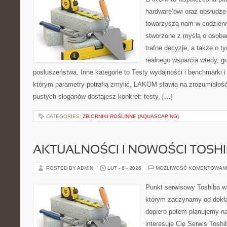
hardware’owi oraz obsłudze
towarzyszą nam w codzienn
stworzone z myślą o osoba
trafne decyzje, a także o ty
realnego wsparcia wtedy, 
posłuszeństwa. Inne kategorie to Testy wydajności i benchmarki i
którym parametry potrafią zmylić, LAKOM stawia na zrozumiałość
pustych sloganów dostajesz konkret: testy, […]
CATEGORIES:
ZBIORNIKI ROŚLINNE (AQUASCAPING)
AKTUALNOŚCI I NOWOŚCI TOSH
POSTED BY ADMIN
LUT - 6 - 2026
MOŻLIWOŚĆ KOMENTOWAN
Punkt serwisowy Toshiba w
którym zaczynamy od dokład
dopiero potem planujemy na
interesuje Cię Serwis Toshi