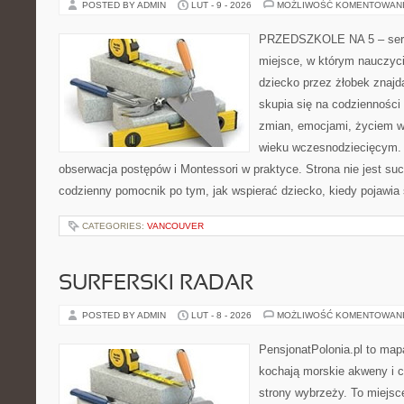
POSTED BY ADMIN
LUT - 9 - 2026
MOŻLIWOŚĆ KOMENTOWAN
PRZEDSZKOLE NA 5 – serw
miejsce, w którym nauczyci
dziecko przez żłobek znajd
skupia się na codziennośc
zmian, emocjami, życiem w
wieku wczesnodziecięcym.
obserwacja postępów i Montessori w praktyce. Strona nie jest suc
codzienny pomocnik po tym, jak wspierać dziecko, kiedy pojawia
CATEGORIES:
VANCOUVER
SURFERSKI RADAR
POSTED BY ADMIN
LUT - 8 - 2026
MOŻLIWOŚĆ KOMENTOWAN
PensjonatPolonia.pl to mapa
kochają morskie akweny i 
strony wybrzeży. To miejs