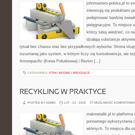
johnmasters-polska.pl to se
interesują się produktami p
podejmować bardziej świa
pielęgnacyjne. To miejsce 
którzy lubią wiedzieć, co na
działają substancje aktywn
rytuał bez chaosu oraz bez przypadkowych wyborów. Strona skupia
rozumianej jako system, w którym liczy się konsekwencja, ale t
Amorepacific (Korea Południowa) i Revlon […]
CATEGORIES:
PTAKI WODNE I BRODZĄCE
RECYKLING W PRAKTYCE
POSTED BY ADMIN
LUT - 23 - 2026
MOŻLIWOŚĆ KOMENTOWA
makmetalik.pl to platforma
ponownego wykorzystania 
wtórnych. To miejsce dla osó