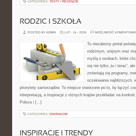
CATEGORIES:
TESTY I RECENZJE
RODZIC I SZKOŁA
POSTED BY ADMIN
LUT - 14 - 2026
MOŻLIWOŚĆ KOMENTOWA
To niezależny portal poświ
rodzimym, unijnym oraz m
myślą o osobach, które chc
się nie tylko „tu i teraz”, a
zmieniają się programy, me
oczekiwania najbliższych, 
priorytety samorządów. To miejsce stworzone po to, by łączyć co
interpretacją, a inspiracje z różnych krajów przekładać na konkr
Polsce i […]
CATEGORIES:
DSKRAKOW
INSPIRACJE I TRENDY