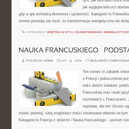
tym, jak biomasa może stać
jak wygląda łańcuch dostaw
gdy w grę wchodzą ekonomia i sprawność. Kategorie to Fotowoltai
stronie przewija się myśl, że transformacja energetyczna nie dziej
CATEGORIES:
WNĘTRZA W STYLU SKANDYNAWSKIM I MINIMALISTYCZ
NAUKA FRANCUSKIEGO – PODS
POSTED BY ADMIN
LUT - 11 - 2026
MOŻLIWOŚĆ KOMENTOWA
Ten serwis to zakątek stwo
o Francji i jednocześnie pr
miks dwóch światów: podró
Francuskiej oraz nauki języ
rozmowach z Francuzami. 
wyprawę, ale też chcesz oga
mówić pewniej, tutaj znajdziesz treści zbudowane właśnie na ty
Kategorie to Francja z dziećmi i Nauka francuskiego – poziom ś