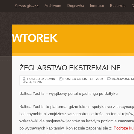
Archiwum
Dogrywka
Intertoto
Redakcja
Strona główna
S
WTOREK
ŻEGLARSTWO EKSTREMALNE
POSTED BY ADMIN
POSTED ON LIS - 13 - 2025
MOŻLIWOŚĆ 
WYŁĄCZONA
Baltica Yachts – wyjątkowy portal o jachtingu po Bałtyku
Baltica Yachts to platforma, gdzie luksus spotyka się z fascynacj
balticayachts.pl znajdziesz wszechstronne treści na temat rejsów
wskazówki dla pasjonatów jachtów na każdym poziomie zaawans
po wytrawnych kapitanów. Koniecznie zapoznaj się z:
Podróże ku