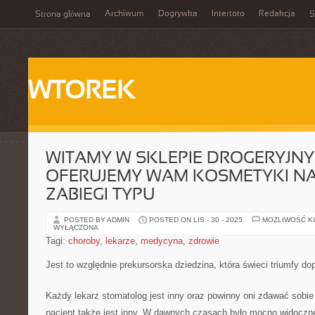
Archiwum
Dogrywka
Intertoto
Redakcja
Strona główna
S
WTOREK
WITAMY W SKLEPIE DROGERYJNY
OFERUJEMY WAM KOSMETYKI NA
ZABIEGI TYPU
POSTED BY ADMIN
POSTED ON LIS - 30 - 2025
MOŻLIWOŚĆ 
WYŁĄCZONA
Tagi:
choroby
,
lekarze
,
medycyna
,
zdrowie
Jest to względnie prekursorska dziedzina, która świeci triumfy dop
Każdy lekarz stomatolog jest inny oraz powinny oni zdawać sobie
pacjent także jest inny. W dawnych czasach było mocno widoczn