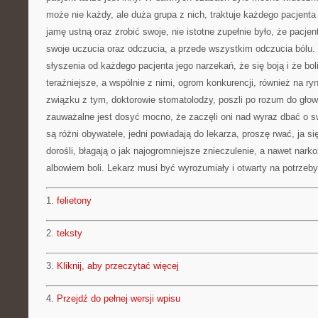
może nie każdy, ale duża grupa z nich, traktuje każdego pacjen
jamę ustną oraz zrobić swoje, nie istotne zupełnie było, że pacje
swoje uczucia oraz odczucia, a przede wszystkim odczucia bólu. 
słyszenia od każdego pacjenta jego narzekań, że się boją i że bol
teraźniejsze, a wspólnie z nimi, ogrom konkurencji, również na r
związku z tym, doktorowie stomatolodzy, poszli po rozum do głow
zauważalne jest dosyć mocno, że zaczęli oni nad wyraz dbać o s
są różni obywatele, jedni powiadają do lekarza, proszę rwać, ja się
dorośli, błagają o jak najogromniejsze znieczulenie, a nawet nark
albowiem boli. Lekarz musi być wyrozumiały i otwarty na potrzeby
1.
felietony
2.
teksty
3.
Kliknij, aby przeczytać więcej
4.
Przejdź do pełnej wersji wpisu