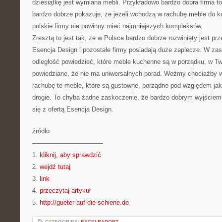
dziesiątkę jest wymiana mebli. Przykładowo bardzo dobra firma t
bardzo dobrze pokazuje, że jeżeli wchodzą w rachubę meble do ku
polskie firmy nie powinny mieć najmniejszych kompleksów.
Zresztą to jest tak, że w Polsce bardzo dobrze rozwinięty jest pr
Esencja Design i pozostałe firmy posiadają duże zaplecze. W zas
odległość powiedzieć, które meble kuchenne są w porządku, w Two
powiedziane, że nie ma uniwersalnych porad. Weźmy chociażby w
rachubę te meble, które są gustowne, porządne pod względem jak
drogie. To chyba żadne zaskoczenie, że bardzo dobrym wyjściem
się z ofertą Esencja Design.
źródło:
———————————
1.
kliknij, aby sprawdzić
2.
wejdź tutaj
3.
link
4.
przeczytaj artykuł
5.
http://gueter-auf-die-schiene.de
CATEGORIES:
EXCELRAPORT