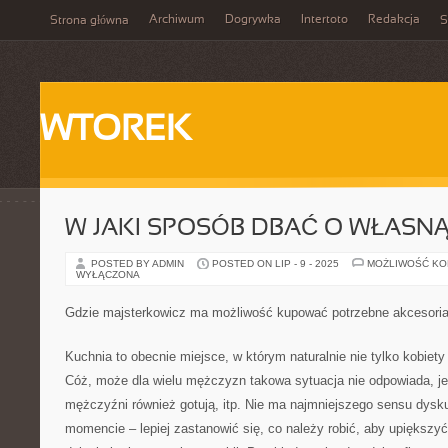
Archiwum
Dogrywka
Intertoto
Redakcja
Strona główna
S
WTOREK
W JAKI SPOSÓB DBAĆ O WŁASN
POSTED BY ADMIN
POSTED ON LIP - 9 - 2025
MOŻLIWOŚĆ K
WYŁĄCZONA
Gdzie majsterkowicz ma możliwość kupować potrzebne akcesori
Kuchnia to obecnie miejsce, w którym naturalnie nie tylko kobiety
Cóż, może dla wielu mężczyzn takowa sytuacja nie odpowiada, j
mężczyźni również gotują, itp. Nie ma najmniejszego sensu dysk
momencie – lepiej zastanowić się, co należy robić, aby upiększy