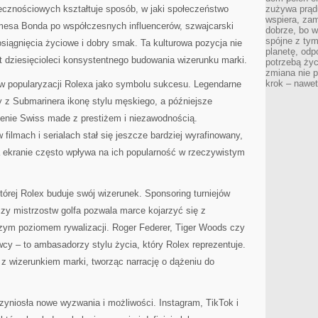
ecznościowych kształtuje sposób, w jaki społeczeństwo
zużywa prądu
wspiera, zam
mesa Bonda po współczesnych influencerów, szwajcarski
dobrze, bo 
spójne z ty
siągnięcia życiowe i dobry smak. Ta kulturowa pozycja nie
planetę, odp
t dziesięcioleci konsystentnego budowania wizerunku marki.
potrzebą życ
zmiana nie p
krok – nawet
 w popularyzacji Rolexa jako symbolu sukcesu. Legendarne
ły z Submarinera ikonę stylu męskiego, a późniejsze
zenie Swiss made z prestiżem i niezawodnością.
ilmach i serialach stał się jeszcze bardziej wyrafinowany,
 ekranie często wpływa na ich popularność w rzeczywistym
której Rolex buduje swój wizerunek. Sponsoring turniejów
zy mistrzostw golfa pozwala marce kojarzyć się z
szym poziomem rywalizacji. Roger Federer, Tiger Woods czy
wcy – to ambasadorzy stylu życia, który Rolex reprezentuje.
ę z wizerunkiem marki, tworząc narrację o dążeniu do
yniosła nowe wyzwania i możliwości. Instagram, TikTok i