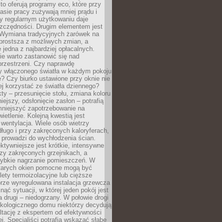
to oferują programy eco, które przy
sie pracy zużywają mniej prądu i
y regularnym użytkowaniu daje
zczędności. Drugim elementem jest
. Wymiana tradycyjnych żarówek na
prostsza z możliwych zmian, a
 jedna z najbardziej opłacalnych.
e warto zastanowić się nad
przestrzeni. Czy naprawdę
y włączonego światła w każdym pokoju
? Czy biurko ustawione przy oknie nie
ej korzystać ze światła dziennego?
ty – przesunięcie stołu, zmiana koloru
iejszy, odsłonięcie zasłon – potrafią
niejszyć zapotrzebowanie na
ietlenie. Kolejną kwestią jest
 wentylacja. Wiele osób wietrzy
ługo i przy zakręconych kaloryferach,
 prowadzi do wychłodzenia ścian.
ktywniejsze jest krótkie, intensywne
rzy zakręconych grzejnikach, a
zybkie nagrzanie pomieszczeń. W
tarych okien pomocne mogą być
olety termoizolacyjne lub cięższe
rze wyregulowana instalacja grzewcza
nąć sytuacji, w której jeden pokój jest
a drugi – niedogrzany. W połowie drogi
ekologicznego domu niektórzy decydują
ltację z ekspertem od efektywności
j. Specjaliści potrafią wskazać słabe