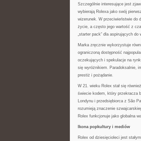
Szczególnie interesujące jest zjawi
wybierają Rolexa jako swój pierws
wizerunek. W przeciwieństwie do 
życie, a często jego wartość z cz
„starter pack” dla aspirujących d
Marka zręcznie wykorzystuje równ
ograniczoną dostępność najpopular
oczekujących i spekulacje na ryn
się wyróżnikiem. Paradoksalnie, im
prestiż i pożądanie.
W 21. wieku Rolex stał się równ
świecie kodem, który przekracza b
Londynu i przedsiębiorca z São Pa
rozumieją znaczenie szwajcarskie
Rolex funkcjonuje jako globalna wa
Ikona popkultury i mediów
Rolex od dziesięcioleci jest stał