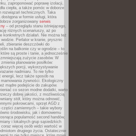
ku, zaproponować poprawę izolacji,
dła ciepła, a także pomóc w doborze
h rozwiązań technicznych. Taka
 dostępna w formie usługi, która
dobrze zorganizowany
serwis
zny
– od przeglądu stanu istniejącego,
cję różnych scenariuszy, aż po
e konkretnych działań. Nie można też
wodzie. Perlator w kranie, prysznic
eli, zbieranie deszczówki do
oślin na balkonie czy w ogrodzie – to
 które są proste i tanie, a jednocześnie
 zmniejszają zużycie zasobów. W
 zmienia planowanie posiłków:
ększych porcji, wykorzystywanie
rażanie nadmiaru. To nie tylko
energii, lecz także sposób na
e marnowania żywności. Ekologiczny
ież mądre podejście do zakupów.
ieniać co sezon modne dodatki, warto
rzeczy dobrej jakości, z możliwością
wniany stół, który można odnowić,
ennymi pokrowcami, sprzęt AGD z
 części zamiennych – takie wybory
arówno środowisku, jak i domowemu
Rosnąca popularność second handów,
iany i lokalnych grup sąsiedzkich
 coraz więcej osób widzi wartość w
edmiotom drugiego życia. Ostatecznie
ergii to nie tylko miejsce, które mniej