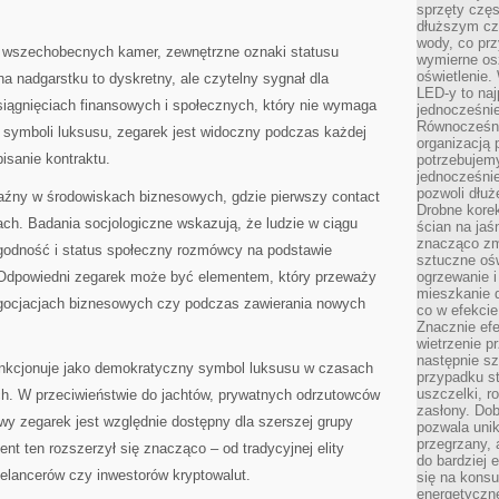
sprzęty częs
dłuższym cza
wody, co prz
wszechobecnych kamer, zewnętrzne oznaki statusu
wymierne os
oświetlenie
a nadgarstku to dyskretny, ale czytelny sygnał dla
LED-y to naj
iągnięciach finansowych i społecznych, który nie wymaga
jednocześnie
Równocześni
h symboli luksusu, zegarek jest widoczny podczas każdej
organizacją 
pisanie kontraktu.
potrzebujem
jednocześnie
pozwoli dłuż
aźny w środowiskach biznesowych, gdzie pierwszy contact
Drobne korek
ach. Badania socjologiczne wskazują, że ludzie w ciągu
ścian na jaśn
znacząco zm
godność i status społeczny rozmówcy na podstawie
sztuczne ośw
 Odpowiedni zegarek może być elementem, który przeważy
ogrzewanie i
mieszkanie d
egocjacjach biznesowych czy podczas zawierania nowych
co w efekcie
Znacznie efe
wietrzenie p
następnie s
funkcjonuje jako demokratyczny symbol luksusu w czasach
przypadku s
uszczelki, r
h. W przeciwieństwie do jachtów, prywatnych odrzutowców
zasłony. Dob
y zegarek jest względnie dostępny dla szerszej grupy
pozwala unik
przegrzany, 
nt ten rozszerzył się znacząco – od tradycyjnej elity
do bardziej 
eelancerów czy inwestorów kryptowalut.
się na konsu
energetyczne