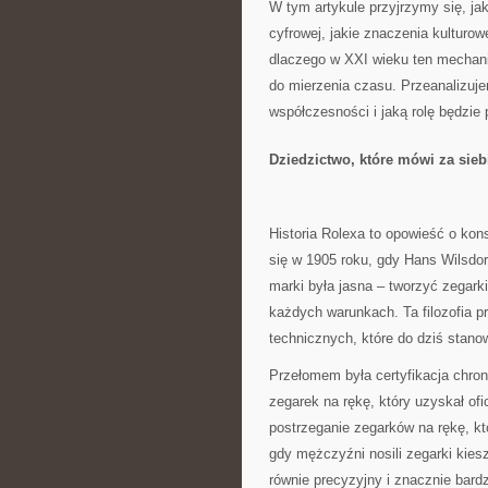
W tym artykule przyjrzymy się, j
cyfrowej, jakie znaczenia kulturow
dlaczego w XXI wieku ten mechani
do mierzenia czasu. Przeanalizuj
współczesności i jaką rolę będzie 
Dziedzictwo, które mówi za sieb
Historia Rolexa to opowieść o kons
się w 1905 roku, gdy Hans Wilsdor
marki była jasna – tworzyć zegarki
każdych warunkach. Ta filozofia p
technicznych, które do dziś stano
Przełomem była certyfikacja chro
zegarek na rękę, który uzyskał ofi
postrzeganie zegarków na rękę, kt
gdy mężczyźni nosili zegarki kie
równie precyzyjny i znacznie bardz