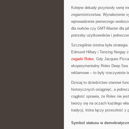
Kolejne dekady przyniosły serię inn
zegarmistrzostwa. Wynalezienie 
wprowadzenie pierwszego wodoszcze
dla nurków czy GMT-Master dla pi
potrzeby użytkowników i jednocześ
Szczególnie istotna była strategi
Edmund Hillary i Tenzing Norgay z
zegarki Rolex
. Gdy Jacques Picca
eksperymentalny Rolex Deep Sea S
reklamowe – to były rzeczywiste t
Dzisiaj to dziedzictwo stanowi f
historycznych osiągnięć, a jedno
ciągłość sprawia, że Rolex nie jes
tworzy się na oczach każdego właś
tradycji, która łączy przeszłość 
Symbol statusu w demokratycz