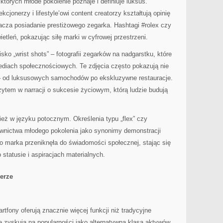
których młode pokolenie poznaje i definiuje luksus.
kcjonerzy i lifestyle’owi content creatorzy kształtują opinię
acza posiadanie prestiżowego zegarka. Hashtagi #rolex czy
etleń, pokazując siłę marki w cyfrowej przestrzeni.
sko „wrist shots” – fotografii zegarków na nadgarstku, które
diach społecznościowych. Te zdjęcia często pokazują nie
a – od luksusowych samochodów po ekskluzywne restauracje.
zytem w narracji o sukcesie życiowym, którą ludzie budują
eż w języku potocznym. Określenia typu „flex” czy
wnictwa młodego pokolenia jako synonimy demonstracji
o marka przeniknęła do świadomości społecznej, stając się
 statusie i aspiracjach materialnych.
 erze
tfony oferują znacznie więcej funkcji niż tradycyjne
 zyskują na popularności jako alternatywna klasa aktywów