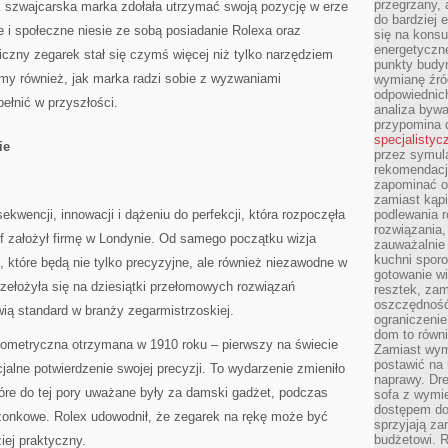
przegrzany, 
ak szwajcarska marka zdołała utrzymać swoją pozycję w erze
do bardziej 
e i społeczne niesie ze sobą posiadanie Rolexa oraz
się na konsu
energetyczne
czny zegarek stał się czymś więcej niż tylko narzędziem
punkty budyn
emy również, jak marka radzi sobie z wyzwaniami
wymianę źró
odpowiednic
pełnić w przyszłości.
analiza bywa
przypomina 
specjalistyc
ie
przez symula
rekomendacj
zapominać o 
zamiast kąpi
ekwencji, innowacji i dążeniu do perfekcji, która rozpoczęła
podlewania r
rozwiązania,
f założył firmę w Londynie. Od samego początku wizja
zauważalnie
kuchni sporo
, które będą nie tylko precyzyjne, ale również niezawodne w
gotowanie wi
rzełożyła się na dziesiątki przełomowych rozwiązań
resztek, zam
oszczędność 
wią standard w branży zegarmistrzoskiej.
ograniczeni
dom to równ
nometryczna otrzymana w 1910 roku – pierwszy na świecie
Zamiast wym
postawić na 
cjalne potwierdzenie swojej precyzji. To wydarzenie zmieniło
naprawy. Dre
óre do tej pory uważane były za damski gadżet, podczas
sofa z wymi
dostępem do
szonkowe. Rolex udowodnił, że zegarek na rękę może być
sprzyjają z
budżetowi. 
iej praktyczny.