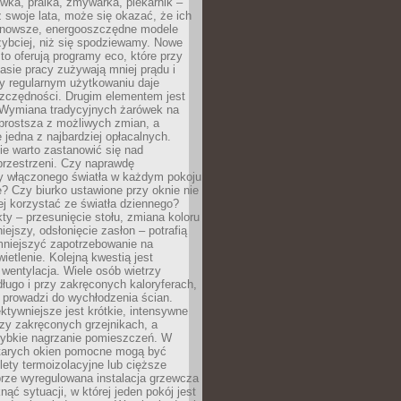
ówka, pralka, zmywarka, piekarnik –
uż swoje lata, może się okazać, że ich
nowsze, energooszczędne modele
zybciej, niż się spodziewamy. Nowe
to oferują programy eco, które przy
sie pracy zużywają mniej prądu i
y regularnym użytkowaniu daje
zczędności. Drugim elementem jest
. Wymiana tradycyjnych żarówek na
prostsza z możliwych zmian, a
 jedna z najbardziej opłacalnych.
e warto zastanowić się nad
przestrzeni. Czy naprawdę
y włączonego światła w każdym pokoju
? Czy biurko ustawione przy oknie nie
ej korzystać ze światła dziennego?
ty – przesunięcie stołu, zmiana koloru
iejszy, odsłonięcie zasłon – potrafią
niejszyć zapotrzebowanie na
ietlenie. Kolejną kwestią jest
 wentylacja. Wiele osób wietrzy
ługo i przy zakręconych kaloryferach,
 prowadzi do wychłodzenia ścian.
ktywniejsze jest krótkie, intensywne
rzy zakręconych grzejnikach, a
zybkie nagrzanie pomieszczeń. W
tarych okien pomocne mogą być
olety termoizolacyjne lub cięższe
rze wyregulowana instalacja grzewcza
nąć sytuacji, w której jeden pokój jest