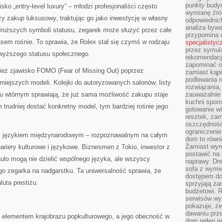
punkty budyn
sko „entry-level luxury” – młodzi profesjonaliści często
wymianę źró
zy zakup luksusowy, traktując go jako inwestycję w własny
odpowiednic
analiza bywa
droższych symboli statusu, zegarek może służyć przez całe
przypomina 
asem rośnie. To sprawia, że Rolex stał się czymś w rodzaju
specjalistyc
przez symula
o wyższego statusu społecznego.
rekomendacj
zapominać o 
ież zjawisko FOMO (Fear of Missing Out) poprzez
zamiast kąpi
podlewania r
niejszych modeli. Kolejki do autoryzowanych salonów, listy
rozwiązania,
ku wtórnym sprawiają, że już sama możliwość zakupu staje
zauważalnie
kuchni sporo
 trudniej dostać konkretny model, tym bardziej rośnie jego
gotowanie wi
resztek, zam
oszczędność 
ograniczeni
ież językiem międzynarodowym – rozpoznawalnym na całym
dom to równ
Zamiast wym
ariery kulturowe i językowe. Biznesmen z Tokio, inwestor z
postawić na 
ulo mogą nie dzielić wspólnego języka, ale wszyscy
naprawy. Dre
sofa z wymi
go zegarka na nadgarstku. Ta uniwersalność sprawia, że
dostępem do
luta prestiżu.
sprzyjają z
budżetowi. 
serwisów wym
pokazuje, że
dawaniu prz
ym elementem krajobrazu popkulturowego, a jego obecność w
dom pełen en