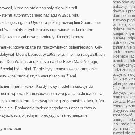
serwisów wym
pokazuje, że
owacji, które na stałe zapisały się w historii
dawaniu prz
systemu automatycznego naciągu w 1931 roku,
dom pełen en
zużywa prądu
lnego zegarka Oyster, a później rozwój linii Submariner
wspiera, zam
dobrze, bo 
lotów – każdy z tych kroków odpowiadał na konkretne
spójne z ty
nie wyznaczał nowe standardy dla całej branży.
planetę, odp
potrzebą życ
a marketingowa oparta na rzeczywistych osiągnięciach. Gdy
zmiana nie p
krok – nawet
dobywali Mount Everest w 1953 roku, mieli na nadgarstkach
Rosnące rach
częstsze fa
rd i Don Walsh zanurzali się na dno Rowu Mariańskiego,
klimatycznyc
pecial był z nimi. Te nie były sponsorowane kampanie
ludzi zaczyn
uczynić swoj
esty w najtrudniejszych warunkach na Ziemi.
Nie zawsze c
takie jak pa
undament marki Rolex. Każdy nowy model nawiązuje do
Często ogrom
decyzje: jak
cześnie wprowadza nowoczesne rozwiązania techniczne. Ta
pomieszczen
t tylko produktem, ale żywą historią zegarmistrzostwa, która
światła. Pi
energetyczn
ciciela. Posiadanie takiego zegarka to uczestnictwo w
przyjrzeć si
zastanowić, 
z przyszłością w jednym, precyzyjnym mechanizmie.
energii. Lod
jeśli mają j
nym świecie
wymiana na 
zwróci się s