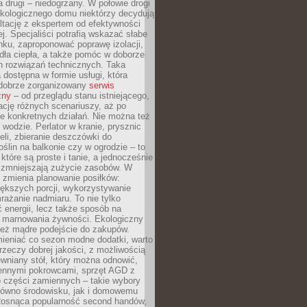
a drugi – niedogrzany. W połowie drogi
ekologicznego domu niektórzy decydują
ltację z ekspertem od efektywności
j. Specjaliści potrafią wskazać słabe
ku, zaproponować poprawę izolacji,
dła ciepła, a także pomóc w doborze
h rozwiązań technicznych. Taka
 dostępna w formie usługi, która
dobrze zorganizowany
serwis
zny
– od przeglądu stanu istniejącego,
cję różnych scenariuszy, aż po
e konkretnych działań. Nie można też
wodzie. Perlator w kranie, prysznic
eli, zbieranie deszczówki do
oślin na balkonie czy w ogrodzie – to
 które są proste i tanie, a jednocześnie
 zmniejszają zużycie zasobów. W
 zmienia planowanie posiłków:
ększych porcji, wykorzystywanie
rażanie nadmiaru. To nie tylko
energii, lecz także sposób na
e marnowania żywności. Ekologiczny
ież mądre podejście do zakupów.
ieniać co sezon modne dodatki, warto
rzeczy dobrej jakości, z możliwością
wniany stół, który można odnowić,
ennymi pokrowcami, sprzęt AGD z
 części zamiennych – takie wybory
arówno środowisku, jak i domowemu
Rosnąca popularność second handów,