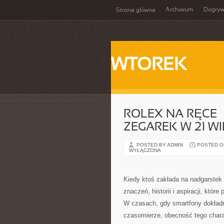
Archiwum
Dogry
Strona główna
WTOREK
ROLEX NA RĘCE 
ZEGAREK W 21 W
POSTED BY ADMIN
POSTED ON
WYŁĄCZONA
Kiedy ktoś zakłada na nadgarstek 
znaczeń, historii i aspiracji, które
W czasach, gdy smartfony dokładn
czasomierze, obecność tego chara