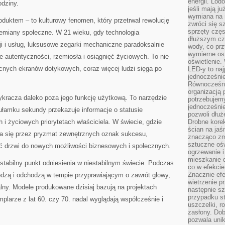
energii. Lod
odziny.
jeśli mają j
wymiana na 
roduktem – to kulturowy fenomen, który przetrwał rewolucję
zwróci się s
sprzęty częs
zemiany społeczne. W 21 wieku, gdy technologia
dłuższym cza
i i usług, luksusowe zegarki mechaniczne paradoksalnie
wody, co prz
wymierne os
 autentyczności, rzemiosła i osiągnięć życiowych. To nie
oświetlenie
nych ekranów dotykowych, coraz więcej ludzi sięga po
LED-y to naj
jednocześnie
Równocześni
organizacją 
racza daleko poza jego funkcję użytkową. To narzędzie
potrzebujem
jednocześnie
 ułamku sekundy przekazuje informacje o statusie
pozwoli dłuż
i życiowych priorytetach właściciela. W świecie, gdzie
Drobne korek
ścian na jaśn
a się przez pryzmat zewnętrznych oznak sukcesu,
znacząco zm
sztuczne ośw
ć drzwi do nowych możliwości biznesowych i społecznych.
ogrzewanie i
mieszkanie d
 stabilny punkt odniesienia w niestabilnym świecie. Podczas
co w efekcie
Znacznie efe
odzą i odchodzą w tempie przyprawiającym o zawrót głowy,
wietrzenie p
lny. Modele produkowane dzisiaj bazują na projektach
następnie s
przypadku s
plarze z lat 60. czy 70. nadal wyglądają współcześnie i
uszczelki, r
zasłony. Dob
pozwala unik