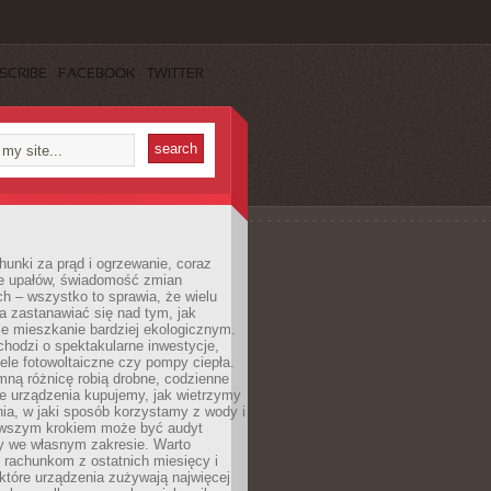
SCRIBE
FACEBOOK
TWITTER
unki za prąd i ogrzewanie, coraz
le upałów, świadomość zmian
h – wszystko to sprawia, że wielu
a zastanawiać się nad tym, jak
e mieszkanie bardziej ekologicznym.
hodzi o spektakularne inwestycje,
nele fotowoltaiczne czy pompy ciepła.
ną różnicę robią drobne, codzienne
ie urządzenia kupujemy, jak wietrzymy
ia, w jaki sposób korzystamy z wody i
erwszym krokiem może być audyt
y we własnym zakresie. Warto
ę rachunkom z ostatnich miesięcy i
które urządzenia zużywają najwięcej