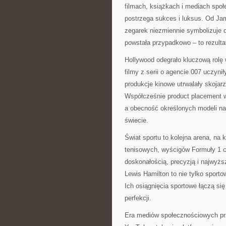
filmach, książkach i mediach społ
postrzega sukces i luksus. Od Ja
zegarek niezmiennie symbolizuje o
powstała przypadkowo – to rezulta
Hollywood odegrało kluczową rolę
filmy z serii o agencie 007 uczyni
produkcje kinowe utrwalały skojar
Współcześnie product placement w f
a obecność określonych modeli na
świecie.
Świat sportu to kolejna arena, na 
tenisowych, wyścigów Formuły 1 c
doskonałością, precyzją i najwyż
Lewis Hamilton to nie tylko sporto
Ich osiągnięcia sportowe łączą si
perfekcji.
Era mediów społecznościowych prz