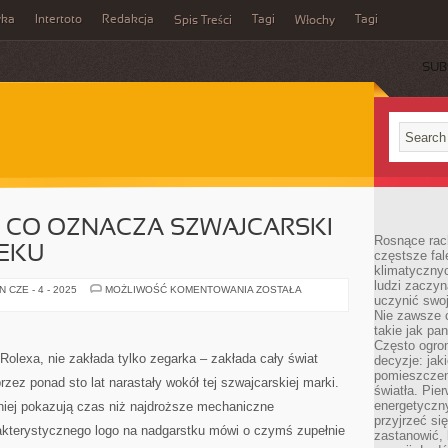
wka
Intertoto
Redakcja
Tagi
Tagi
Spis Treści
Włochy
SUB
– CO OZNACZA SZWAJCARSKI
Rosnące rach
IEKU
częstsze fa
klimatycznyc
ludzi zaczyn
ROLEX
 CZE - 4 - 2025
MOŻLIWOŚĆ KOMENTOWANIA
ZOSTAŁA
uczynić swoj
NA
RĘCE
Nie zawsze c
–
takie jak pa
CO
OZNACZA
Często ogrom
SZWAJCARSKI
Rolexa, nie zakłada tylko zegarka – zakłada cały świat
decyzje: jak
ZEGAREK
pomieszczen
W
 przez ponad sto lat narastały wokół tej szwajcarskiej marki.
21
światła. Pi
WIEKU
energetyczn
iej pokazują czas niż najdroższe mechaniczne
przyjrzeć si
kterystycznego logo na nadgarstku mówi o czymś zupełnie
zastanowić, 