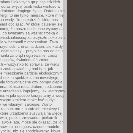
iany i lokalnych grup sąsiedzkich
 coraz więcej osób widzi wartość w
edmiotom drugiego życia. Ostatecznie
ergii to nie tylko miejsce, które mniej
 i wody. To przestrzeń, która nas
iast obciążać. W której czujemy się
wiemy, że nasze codzienne wybory są
m, co uważamy za ważne: troską o
owiedzialnością za przyszłe pokolenia,
ia w harmonii z otoczeniem. Taka
rzychodzi z dnia na dzień, ale każdy
 najmniejszy – przybliża nas do celu.
unki za prąd i ogrzewanie, coraz
le upałów, świadomość zmian
h – wszystko to sprawia, że wielu
a zastanawiać się nad tym, jak
e mieszkanie bardziej ekologicznym.
hodzi o spektakularne inwestycje,
nele fotowoltaiczne czy pompy ciepła.
ną różnicę robią drobne, codzienne
ie urządzenia kupujemy, jak wietrzymy
ia, w jaki sposób korzystamy z wody i
erwszym krokiem może być audyt
y we własnym zakresie. Warto
ę rachunkom z ostatnich miesięcy i
które urządzenia zużywają najwięcej
ówka, pralka, zmywarka, piekarnik –
uż swoje lata, może się okazać, że ich
nowsze, energooszczędne modele
zybciej, niż się spodziewamy. Nowe