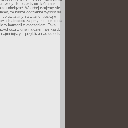
 i wody. To przestrzeń, która nas
iast obciążać. W której czujemy się
wiemy, że nasze codzienne wybory są
m, co uważamy za ważne: troską o
owiedzialnością za przyszłe pokolenia,
ia w harmonii z otoczeniem. Taka
rzychodzi z dnia na dzień, ale każdy
 najmniejszy – przybliża nas do celu.