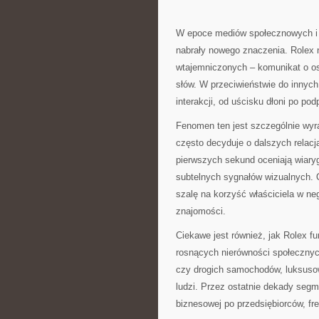
W epoce mediów społecznowych i 
nabrały nowego znaczenia. Rolex n
wtajemniczonych – komunikat o os
słów. W przeciwieństwie do innyc
interakcji, od uścisku dłoni po pod
Fenomen ten jest szczególnie wyr
często decyduje o dalszych relacj
pierwszych sekund oceniają wiary
subtelnych sygnałów wizualnych.
szalę na korzyść właściciela w n
znajomości.
Ciekawe jest również, jak Rolex 
rosnących nierówności społecznyc
czy drogich samochodów, luksusow
ludzi. Przez ostatnie dekady segme
biznesowej po przedsiębiorców, fr