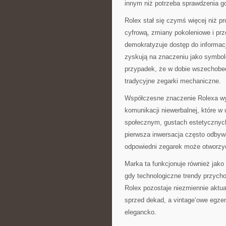
innym niż potrzeba sprawdzenia g
Rolex stał się czymś więcej niż p
cyfrową, zmiany pokoleniowe i pr
demokratyzuje dostęp do informacj
zyskują na znaczeniu jako symbole
przypadek, że w dobie wszechobec
tradycyjne zegarki mechaniczne.
Współczesne znaczenie Rolexa wyk
komunikacji niewerbalnej, które w
społecznym, gustach estetycznych 
pierwsza inwersacja często odbyw
odpowiedni zegarek może otworzy
Marka ta funkcjonuje również jako
gdy technologiczne trendy przych
Rolex pozostaje niezmiennie aktua
sprzed dekad, a vintage’owe egzem
elegancko.