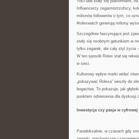
YouTube stały się platformami, na 
Influencerzy zegarmistrzofscy, kole
milionów followerów o tym, co ozn
#rolexwatch generują miliony wyświ
Szczególnie fascynujące jest zjawi
stały się osobnym gatunkiem w me
tylko zegarek, ale cały styl życi
W ten sposób Rolex stał się rekwi
w sieci.
Kulturowy wpływ marki widać równi
„pokazywać Rolexa” weszły do sło
bogactwa. To pokazuje, jak głębok
punktem odniesienia dla dyskusji o
Inwestycja czy pasja w cyfrowej
Paradoksalnie, w czasach gdy smar
zegarki, mechaniczne czasomierze