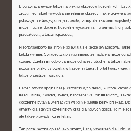
Blog zwraca uwagę także na piękno obrzędów kościelnych. Użytko
zrozumieć, skąd wywodzą się religijne obrzędy i jakie ukrywają bo
pokazuje, że tradycja nie jest pustą formą, ale skarbem wspólnot
może mocniej docenić kościelne wydarzenia. To serwis, który po
przeszłością a teraźniejszością.
Nieprzypadkowo na stronie pojawiają się także świadectwa. Takie 
ludzki wymiar. Świadectwa przypominają, że nadzieja może odra
czasie. Dzięki nim odbiorca może odnaleźć otuchę, a także nabie
pozostaje blisko człowieka w każdej sytuacji. Portal tworzy więc n
także przestrzeń wsparcia.
Całość tworzy spójną bazę wartościowych treści, w której każdy d
treści. Biblia, Kościół, święci, nabożeństwa, rok liturgiczny, sakr
codzienne pytania wierzących wspólnie budują pełny przekaz. Dzi
otwarty dla stałych czytelników oraz dla nowych gości. To miejsce, 
ale także prowadzi ku refleksji.
Ten portal można opisać jako przemyślaną przestrzeń dla ludzi wi