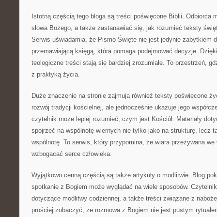
Istotną częścią tego bloga są treści poświęcone Biblii. Odbiorca 
słowa Bożego, a także zastanawiać się, jak rozumieć teksty świę
Serwis uświadamia, że Pismo Święte nie jest jedynie zabytkiem 
przemawiającą księgą, która pomaga podejmować decyzje. Dzię
teologiczne treści stają się bardziej zrozumiałe. To przestrzeń, g
z praktyką życia.
Duże znaczenie na stronie zajmują również teksty poświęcone życ
rozwój tradycji kościelnej, ale jednocześnie ukazuje jego współc
czytelnik może lepiej rozumieć, czym jest Kościół. Materiały doty
spojrzeć na wspólnotę wiernych nie tylko jako na strukturę, lecz 
wspólnotę. To serwis, który przypomina, że wiara przeżywana w
wzbogacać serce człowieka.
Wyjątkowo cenną częścią są także artykuły o modlitwie. Blog po
spotkanie z Bogiem może wyglądać na wiele sposobów. Czytelnik z
dotyczące modlitwy codziennej, a także treści związane z naboż
prościej zobaczyć, że rozmowa z Bogiem nie jest pustym rytuałe