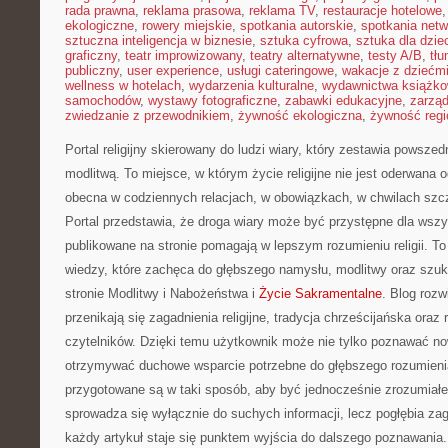
rada prawna
,
reklama prasowa
,
reklama TV
,
restauracje hotelowe
ekologiczne
,
rowery miejskie
,
spotkania autorskie
,
spotkania net
sztuczna inteligencja w biznesie
,
sztuka cyfrowa
,
sztuka dla dzie
graficzny
,
teatr improwizowany
,
teatry alternatywne
,
testy A/B
,
tł
publiczny
,
user experience
,
usługi cateringowe
,
wakacje z dziećm
wellness w hotelach
,
wydarzenia kulturalne
,
wydawnictwa książk
samochodów
,
wystawy fotograficzne
,
zabawki edukacyjne
,
zarzą
zwiedzanie z przewodnikiem
,
żywność ekologiczna
,
żywność regi
Portal religijny skierowany do ludzi wiary, który zestawia powsze
modlitwą. To miejsce, w którym życie religijne nie jest oderwana 
obecna w codziennych relacjach, w obowiązkach, w chwilach szc
Portal przedstawia, że droga wiary może być przystępne dla wszys
publikowane na stronie pomagają w lepszym rozumieniu religii. 
wiedzy, które zachęca do głębszego namysłu, modlitwy oraz szu
stronie Modlitwy i Nabożeństwa i
Życie Sakramentalne
. Blog rozw
przenikają się zagadnienia religijne, tradycja chrześcijańska oraz 
czytelników. Dzięki temu użytkownik może nie tylko poznawać now
otrzymywać duchowe wsparcie potrzebne do głębszego rozumienia 
przygotowane są w taki sposób, aby być jednocześnie zrozumiałe 
sprowadza się wyłącznie do suchych informacji, lecz pogłębia za
każdy artykuł staje się punktem wyjścia do dalszego poznawania.