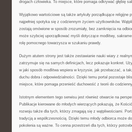
drogach człowieka. To miejsce, które pomaga odkrywać głębię s
Wyjątkowo wartościowe są także artykuły porządkujące religijne py
najpełniej spotyka się z codziennym życiem użytkowników. Wątpli
zostają omówione w sposób zrozumiały, bez zamknięcia na odbio
może szybciej uporządkować myśli dotyczące modlitwy, sakramen
rolę pomocnego towarzysza w szukaniu prawdy.
Dużym atutem strony jest także zestawianie nauki wiary z realny
zatrzymuje się na samych definicjach, lecz pokazuje konkret. U
w jaki sposób modlitwa wspiera w kryzysie, jak przebaczać, a tak
duchu dobra i odpowiedzialności. Dzięki temu portal pozostaje bl
miejsce, które pomaga przenieść duchowość z teorii do codzienny
Istotnym elementem tego serwisu jest również otwarcie na persp
Publikacje kierowane do młodych wierzących pokazują, że Kośció
rozwoju także dla tych, którzy zmagają się z wątpliwościami. Por
tradycją a współczesnością. Dzięki temu młody odbiorca może dos
pokolenia są ważne. To cenna przestrzeń dla tych, którzy potrzebuj