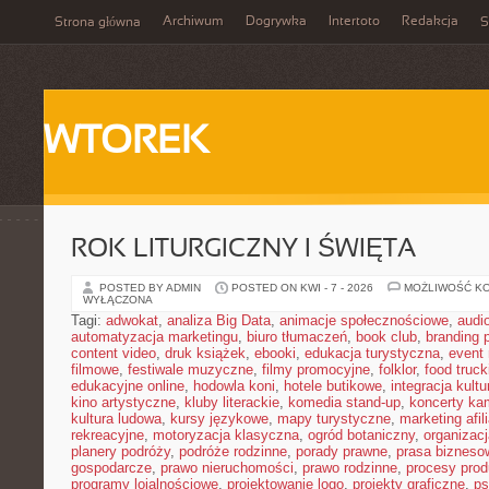
Archiwum
Dogrywka
Intertoto
Redakcja
Strona główna
S
WTOREK
ROK LITURGICZNY I ŚWIĘTA
POSTED BY ADMIN
POSTED ON KWI - 7 - 2026
MOŻLIWOŚĆ K
WYŁĄCZONA
Tagi:
adwokat
,
analiza Big Data
,
animacje społecznościowe
,
audi
automatyzacja marketingu
,
biuro tłumaczeń
,
book club
,
branding 
content video
,
druk książek
,
ebooki
,
edukacja turystyczna
,
event
filmowe
,
festiwale muzyczne
,
filmy promocyjne
,
folklor
,
food truck
edukacyjne online
,
hodowla koni
,
hotele butikowe
,
integracja kult
kino artystyczne
,
kluby literackie
,
komedia stand-up
,
koncerty ka
kultura ludowa
,
kursy językowe
,
mapy turystyczne
,
marketing afil
rekreacyjne
,
motoryzacja klasyczna
,
ogród botaniczny
,
organizac
planery podróży
,
podróże rodzinne
,
porady prawne
,
prasa bizneso
gospodarcze
,
prawo nieruchomości
,
prawo rodzinne
,
procesy prod
programy lojalnościowe
,
projektowanie logo
,
projekty graficzne
,
ps