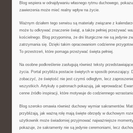
Blog wspiera w odnajdywaniu własnego rytmu duchowego, pokazuj
zawierzenia może mieć realny wpływ na życie.
Ważnym działem tego serwisu są materiały związane z kalendar
może tu odkrywać znaczenie świąt, a także pełniej przeżywać w
kościelnego. Blog przypomina, że dni liturgiczne nie są jedynie z
zatrzymania się. Dzięki takim opracowaniom codzienne przygotow
To przestrzeń, które pomaga przeżywać święta pełniej.
Na osobne podkreślenie zasługują również teksty przedstawiając
życia. Portal przybliża postacie świętych w sposób poruszający. 
zobaczyć, że świętość nie jest czymś odległym, lecz zaproszen
wszystkich. Artykuły o patronach pokazują, jak wprowadzać Ewan
cenne źródło inspiracji, które motywuje do codziennego wzrastani
Blog szeroko omawia również duchowy wymiar sakramentów. Mater
przybliżają, jak ważną rolę mają święte obrzędy w duchowym rozw
użytkownik może świadomiej przyjmować najważniejsze momenty ży
pokazuje, że sakramenty nie są jedynie ceremoniami, lecz duch