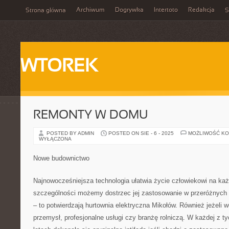
Archiwum
Dogrywka
Intertoto
Redakcja
Strona główna
S
WTOREK
REMONTY W DOMU
POSTED BY ADMIN
POSTED ON SIE - 6 - 2025
MOŻLIWOŚĆ K
WYŁĄCZONA
Nowe budownictwo
Najnowocześniejsza technologia ułatwia życie człowiekowi na ka
szczególności możemy dostrzec jej zastosowanie w przeróżnych d
– to potwierdzają hurtownia elektryczna Mikołów. Również jeżel
przemysł, profesjonalne usługi czy branżę rolniczą. W każdej z t