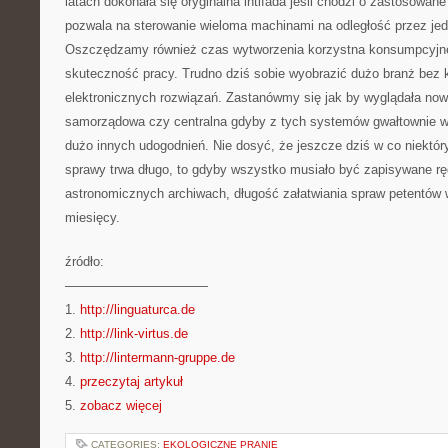
latach dokonała się oryginalna intifada jeśli chodzi o zastosowane
pozwala na sterowanie wieloma machinami na odległość przez je
Oszczędzamy również czas wytworzenia korzystna konsumpcyjn
skuteczność pracy. Trudno dziś sobie wyobrazić dużo branż bez 
elektronicznych rozwiązań. Zastanówmy się jak by wyglądała no
samorządowa czy centralna gdyby z tych systemów gwałtownie wy
dużo innych udogodnień. Nie dosyć, że jeszcze dziś w co niektóry
sprawy trwa długo, to gdyby wszystko musiało być zapisywane rę
astronomicznych archiwach, długość załatwiania spraw petentów w
miesięcy.
źródło:
———————————
1.
http://linguaturca.de
2.
http://link-virtus.de
3.
http://lintermann-gruppe.de
4.
przeczytaj artykuł
5.
zobacz więcej
CATEGORIES:
EKOLOGICZNE PRANIE