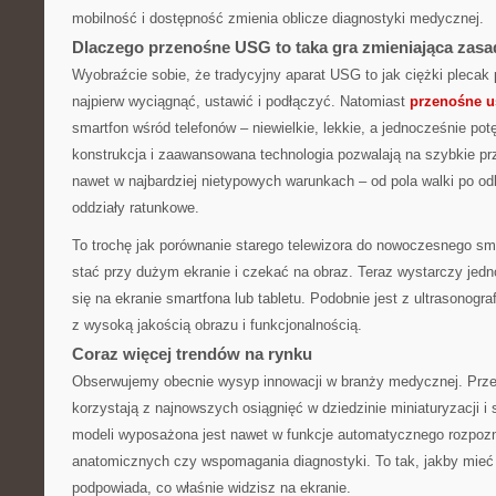
mobilność i dostępność zmienia oblicze diagnostyki medycznej.
Dlaczego przenośne USG to taka gra zmieniająca zas
Wyobraźcie sobie, że tradycyjny aparat USG to jak ciężki plecak p
najpierw wyciągnąć, ustawić i podłączyć. Natomiast
przenośne u
smartfon wśród telefonów – niewielkie, lekkie, a jednocześnie p
konstrukcja i zaawansowana technologia pozwalają na szybkie pr
nawet w najbardziej nietypowych warunkach – od pola walki po od
oddziały ratunkowe.
To trochę jak porównanie starego telewizora do nowoczesnego sma
stać przy dużym ekranie i czekać na obraz. Teraz wystarczy jedno 
się na ekranie smartfona lub tabletu. Podobnie jest z ultrasonogra
z wysoką jakością obrazu i funkcjonalnością.
Coraz więcej trendów na rynku
Obserwujemy obecnie wysyp innowacji w branży medycznej. Prz
korzystają z najnowszych osiągnięć w dziedzinie miniaturyzacji i s
modeli wyposażona jest nawet w funkcje automatycznego rozpozn
anatomicznych czy wspomagania diagnostyki. To tak, jakby mieć 
podpowiada, co właśnie widzisz na ekranie.