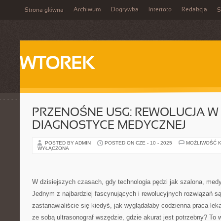
Archiwum
Dogrywka
Intertoto
Redakcja
Strona główna
S
WTOREK
PRZENOŚNE USG: REWOLUCJA W
DIAGNOSTYCE MEDYCZNEJ
POSTED BY ADMIN
POSTED ON CZE - 10 - 2025
MOŻLIWOŚĆ 
WYŁĄCZONA
W dzisiejszych czasach, gdy technologia pędzi jak szalona, medy
Jednym z najbardziej fascynujących i rewolucyjnych rozwiązań s
zastanawialiście się kiedyś, jak wyglądałaby codzienna praca le
ze sobą ultrasonograf wszędzie, gdzie akurat jest potrzebny? To 