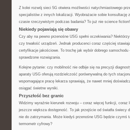
Z kolei rozwój sieci 5G otwiera możliwości natychmiastowego prz
specjalistów z innych lokalizacji. Wyobrażacie sobie konsultację 
czasie rzeczywistym podczas badania? To już nie science fiction!
Niekiedy pojawiają się obawy
Czy aby na pewno przenośne USG spełni oczekiwania? Niektórzy 
czy trwałość urządzeń. Jednak producenci coraz częściej stawiaj
certyfikacje jakościowe. To trochę jak wybór dobrego samochodu 
sprawdzone rozwiązania.
Kolejne pytanie: czy mobilność nie odbije się na precyzji diagno
aparaty USG oferują rozdzielczość porównywalną do tych stacjona
wspomagające pracę lekarza sprawiają, że nawet mniej doświad
osiągać świetne wyniki.
Przyszłość bez granic
Widzimy wyraźnie kierunek rozwoju – coraz więcej funkcji, coraz 
jeszcze większa dostępność. To jak przejście od światła świecy 
nie do zatrzymania. Może kiedyś przenośne USG będzie czymś 
termometr cyfrowy?