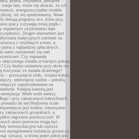
ówka, pralka, zmywarka, piekarnik –
uż swoje lata, może się okazać, że ich
nowsze, energooszczędne modele
zybciej, niż się spodziewamy. Nowe
to oferują programy eco, które przy
sie pracy zużywają mniej prądu i
y regularnym użytkowaniu daje
zczędności. Drugim elementem jest
. Wymiana tradycyjnych żarówek na
prostsza z możliwych zmian, a
 jedna z najbardziej opłacalnych.
e warto zastanowić się nad
przestrzeni. Czy naprawdę
y włączonego światła w każdym pokoju
? Czy biurko ustawione przy oknie nie
ej korzystać ze światła dziennego?
ty – przesunięcie stołu, zmiana koloru
iejszy, odsłonięcie zasłon – potrafią
niejszyć zapotrzebowanie na
ietlenie. Kolejną kwestią jest
 wentylacja. Wiele osób wietrzy
ługo i przy zakręconych kaloryferach,
 prowadzi do wychłodzenia ścian.
ktywniejsze jest krótkie, intensywne
rzy zakręconych grzejnikach, a
zybkie nagrzanie pomieszczeń. W
tarych okien pomocne mogą być
olety termoizolacyjne lub cięższe
rze wyregulowana instalacja grzewcza
nąć sytuacji, w której jeden pokój jest