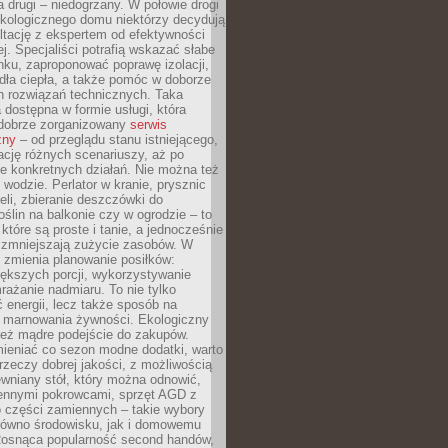
a drugi – niedogrzany. W połowie drogi
ekologicznego domu niektórzy decydują
ltację z ekspertem od efektywności
j. Specjaliści potrafią wskazać słabe
ku, zaproponować poprawę izolacji,
dła ciepła, a także pomóc w doborze
h rozwiązań technicznych. Taka
 dostępna w formie usługi, która
dobrze zorganizowany
serwis
zny
– od przeglądu stanu istniejącego,
cję różnych scenariuszy, aż po
e konkretnych działań. Nie można też
wodzie. Perlator w kranie, prysznic
eli, zbieranie deszczówki do
oślin na balkonie czy w ogrodzie – to
 które są proste i tanie, a jednocześnie
 zmniejszają zużycie zasobów. W
 zmienia planowanie posiłków:
ększych porcji, wykorzystywanie
rażanie nadmiaru. To nie tylko
energii, lecz także sposób na
e marnowania żywności. Ekologiczny
ież mądre podejście do zakupów.
ieniać co sezon modne dodatki, warto
rzeczy dobrej jakości, z możliwością
wniany stół, który można odnowić,
ennymi pokrowcami, sprzęt AGD z
 części zamiennych – takie wybory
arówno środowisku, jak i domowemu
Rosnąca popularność second handów,