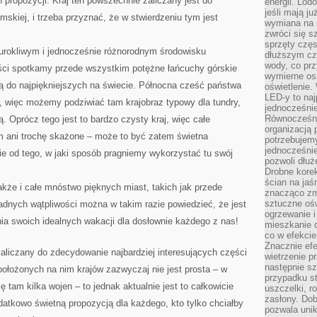
 propozycji. Kraj ten powszechnie zaliczany jest do
energii. Lod
jeśli mają j
emskiej, i trzeba przyznać, że w stwierdzeniu tym jest
wymiana na 
zwróci się s
sprzęty częs
urokliwym i jednocześnie różnorodnym środowisku
dłuższym cza
wody, co prz
ęści spotkamy przede wszystkim potężne łańcuchy górskie
wymierne os
eżą do najpiękniejszych na świecie. Północna cześć państwa
oświetlenie
LED-y to naj
ej, więc możemy podziwiać tam krajobraz typowy dla tundry,
jednocześnie
Równocześni
ą. Oprócz tego jest to bardzo czysty kraj, więc całe
organizacją 
im ani trochę skażone – może to być zatem świetna
potrzebujem
jednocześnie
ie od tego, w jaki sposób pragniemy wykorzystać tu swój
pozwoli dłuż
Drobne korek
ścian na jaśn
akże i całe mnóstwo pięknych miast, takich jak przede
znacząco zm
sztuczne ośw
żadnych wątpliwości można w takim razie powiedzieć, że jest
ogrzewanie i
ia swoich idealnych wakacji dla dosłownie każdego z nas!
mieszkanie d
co w efekcie
Znacznie efe
aliczany do zdecydowanie najbardziej interesujących części
wietrzenie p
następnie s
położonych na nim krajów zazwyczaj nie jest prosta – w
przypadku s
 tam kilka wojen – to jednak aktualnie jest to całkowicie
uszczelki, r
zasłony. Dob
datkowo świetną propozycją dla każdego, kto tylko chciałby
pozwala unik