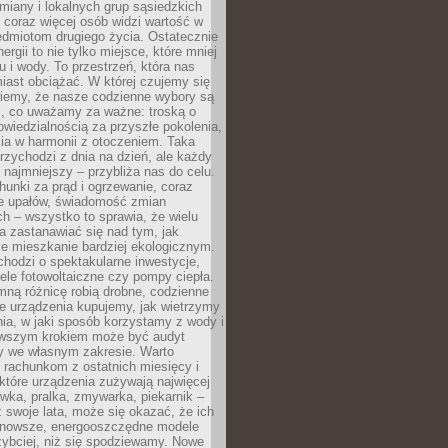
iany i lokalnych grup sąsiedzkich
 coraz więcej osób widzi wartość w
edmiotom drugiego życia. Ostatecznie
ergii to nie tylko miejsce, które mniej
 i wody. To przestrzeń, która nas
iast obciążać. W której czujemy się
wiemy, że nasze codzienne wybory są
m, co uważamy za ważne: troską o
owiedzialnością za przyszłe pokolenia,
ia w harmonii z otoczeniem. Taka
rzychodzi z dnia na dzień, ale każdy
 najmniejszy – przybliża nas do celu.
unki za prąd i ogrzewanie, coraz
le upałów, świadomość zmian
h – wszystko to sprawia, że wielu
a zastanawiać się nad tym, jak
e mieszkanie bardziej ekologicznym.
hodzi o spektakularne inwestycje,
nele fotowoltaiczne czy pompy ciepła.
ną różnicę robią drobne, codzienne
ie urządzenia kupujemy, jak wietrzymy
ia, w jaki sposób korzystamy z wody i
erwszym krokiem może być audyt
y we własnym zakresie. Warto
ę rachunkom z ostatnich miesięcy i
które urządzenia zużywają najwięcej
ówka, pralka, zmywarka, piekarnik –
uż swoje lata, może się okazać, że ich
nowsze, energooszczędne modele
zybciej, niż się spodziewamy. Nowe