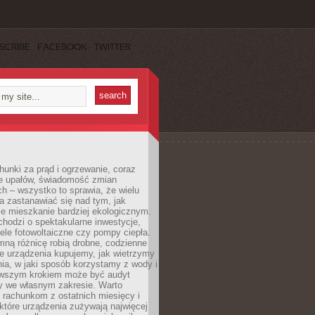
SCRIBE
FACEBOOK
TWITTER
unki za prąd i ogrzewanie, coraz
le upałów, świadomość zmian
h – wszystko to sprawia, że wielu
a zastanawiać się nad tym, jak
e mieszkanie bardziej ekologicznym.
hodzi o spektakularne inwestycje,
nele fotowoltaiczne czy pompy ciepła.
ną różnicę robią drobne, codzienne
ie urządzenia kupujemy, jak wietrzymy
ia, w jaki sposób korzystamy z wody i
erwszym krokiem może być audyt
y we własnym zakresie. Warto
ę rachunkom z ostatnich miesięcy i
które urządzenia zużywają najwięcej