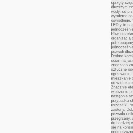
sprzęty częs
dłuższym cza
wody, co prz
wymierne os
oświetlenie
LED-y to naj
jednocześnie
Równocześni
organizacją 
potrzebujem
jednocześnie
pozwoli dłuż
Drobne korek
ścian na jaśn
znacząco zm
sztuczne ośw
ogrzewanie i
mieszkanie d
co w efekcie
Znacznie efe
wietrzenie p
następnie s
przypadku s
uszczelki, r
zasłony. Dob
pozwala unik
przegrzany, 
do bardziej 
się na konsu
energetyczne