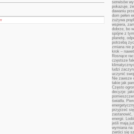
serwisów wym
pokazuje, że
dawaniu prz
dom pełen en
zużywa prądu
TY
wspiera, zam
dobrze, bo 
spójne z ty
planetę, odp
potrzebą życ
zmiana nie p
krok – nawet
Rosnące rach
częstsze fa
klimatycznyc
ludzi zaczyn
uczynić swoj
Nie zawsze c
takie jak pa
Często ogrom
decyzje: jak
pomieszczen
światła. Pi
energetyczn
przyjrzeć si
zastanowić, 
energii. Lod
jeśli mają j
wymiana na 
zwróci się s