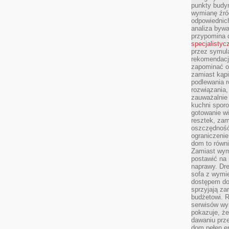
punkty budyn
wymianę źró
odpowiednic
analiza bywa
przypomina 
specjalistyc
przez symula
rekomendacj
zapominać o 
zamiast kąpi
podlewania r
rozwiązania,
zauważalnie
kuchni sporo
gotowanie wi
resztek, zam
oszczędność 
ograniczeni
dom to równ
Zamiast wym
postawić na 
naprawy. Dre
sofa z wymi
dostępem do
sprzyjają z
budżetowi. 
serwisów wym
pokazuje, że
dawaniu prz
dom pełen en