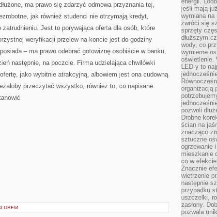
energii. Lod
adłużone, ma prawo się zdarzyć odmowa przyznania tej,
jeśli mają j
wymiana na 
zrobotne, jak również studenci nie otrzymają kredyt,
zwróci się s
zatrudnieniu. Jest to porywająca oferta dla osób, które
sprzęty częs
dłuższym cza
rzystnej weryfikacji przelew na koncie jest do godziny
wody, co prz
 posiada – ma prawo odebrać gotowiznę osobiście w banku,
wymierne os
oświetlenie
eń następnie, na poczcie. Firma udzielająca chwilówki
LED-y to naj
jednocześnie
fertę, jako wybitnie atrakcyjną, albowiem jest ona cudowną
Równocześni
ależałoby przeczytać wszystko, również to, co napisane
organizacją 
potrzebujem
tanowić
jednocześnie
pozwoli dłuż
Drobne korek
ścian na jaśn
znacząco zm
sztuczne ośw
ogrzewanie i
mieszkanie d
co w efekcie
Znacznie efe
wietrzenie p
następnie s
przypadku s
uszczelki, r
zasłony. Dob
 ŚLUBEM
pozwala unik