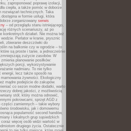
ku, zaproponować poprawę izolacji,
dła ciepła, a także pomóc w doborze
h rozwiązań technicznych. Taka
 dostępna w formie usługi, która
dobrze zorganizowany
serwis
zny
– od przeglądu stanu istniejącego,
cję różnych scenariuszy, aż po
e konkretnych działań. Nie można też
wodzie. Perlator w kranie, prysznic
eli, zbieranie deszczówki do
oślin na balkonie czy w ogrodzie – to
 które są proste i tanie, a jednocześnie
 zmniejszają zużycie zasobów. W
 zmienia planowanie posiłków:
ększych porcji, wykorzystywanie
rażanie nadmiaru. To nie tylko
energii, lecz także sposób na
e marnowania żywności. Ekologiczny
ież mądre podejście do zakupów.
ieniać co sezon modne dodatki, warto
rzeczy dobrej jakości, z możliwością
wniany stół, który można odnowić,
ennymi pokrowcami, sprzęt AGD z
 części zamiennych – takie wybory
arówno środowisku, jak i domowemu
Rosnąca popularność second handów,
iany i lokalnych grup sąsiedzkich
 coraz więcej osób widzi wartość w
edmiotom drugiego życia. Ostatecznie
ergii to nie tylko miejsce, które mniej