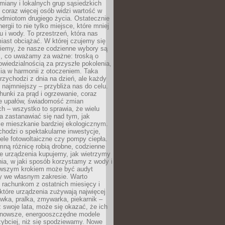
iany i lokalnych grup sąsiedzkich
 coraz więcej osób widzi wartość w
edmiotom drugiego życia. Ostatecznie
ergii to nie tylko miejsce, które mniej
 i wody. To przestrzeń, która nas
iast obciążać. W której czujemy się
wiemy, że nasze codzienne wybory są
m, co uważamy za ważne: troską o
owiedzialnością za przyszłe pokolenia,
ia w harmonii z otoczeniem. Taka
rzychodzi z dnia na dzień, ale każdy
 najmniejszy – przybliża nas do celu.
unki za prąd i ogrzewanie, coraz
le upałów, świadomość zmian
h – wszystko to sprawia, że wielu
a zastanawiać się nad tym, jak
e mieszkanie bardziej ekologicznym.
hodzi o spektakularne inwestycje,
nele fotowoltaiczne czy pompy ciepła.
ną różnicę robią drobne, codzienne
ie urządzenia kupujemy, jak wietrzymy
ia, w jaki sposób korzystamy z wody i
erwszym krokiem może być audyt
y we własnym zakresie. Warto
ę rachunkom z ostatnich miesięcy i
które urządzenia zużywają najwięcej
ówka, pralka, zmywarka, piekarnik –
uż swoje lata, może się okazać, że ich
nowsze, energooszczędne modele
zybciej, niż się spodziewamy. Nowe