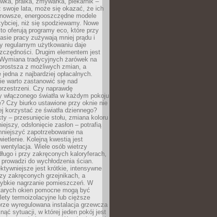
ówka, pralka, zmywarka, piekarnik –
uż swoje lata, może się okazać, że ich
nowsze, energooszczędne modele
zybciej, niż się spodziewamy. Nowe
to oferują programy eco, które przy
sie pracy zużywają mniej prądu i
y regularnym użytkowaniu daje
zczędności. Drugim elementem jest
. Wymiana tradycyjnych żarówek na
prostsza z możliwych zmian, a
 jedna z najbardziej opłacalnych.
e warto zastanowić się nad
przestrzeni. Czy naprawdę
y włączonego światła w każdym pokoju
? Czy biurko ustawione przy oknie nie
ej korzystać ze światła dziennego?
ty – przesunięcie stołu, zmiana koloru
iejszy, odsłonięcie zasłon – potrafią
niejszyć zapotrzebowanie na
ietlenie. Kolejną kwestią jest
 wentylacja. Wiele osób wietrzy
ługo i przy zakręconych kaloryferach,
 prowadzi do wychłodzenia ścian.
ktywniejsze jest krótkie, intensywne
rzy zakręconych grzejnikach, a
zybkie nagrzanie pomieszczeń. W
tarych okien pomocne mogą być
olety termoizolacyjne lub cięższe
rze wyregulowana instalacja grzewcza
nąć sytuacji, w której jeden pokój jest