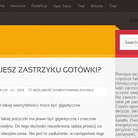
wka
Intertoto
Redakcja
Tagi
Tagi
Spis Treści
Włochy
SUB
UJESZ ZASTRZYKU GOTÓWKI?
Rosnące rach
częstsze fa
klimatycznyc
ludzi zaczyn
PILNIE
LIP - 21 - 2025
MOŻLIWOŚĆ KOMENTOWANIA
ZOSTAŁA
uczynić swoj
POTRZEBUJESZ
ZASTRZYKU
Nie zawsze c
GOTÓWKI?
takie jak pa
JEŻELI
 takiej wierzytelności może być gigantyczne
Często ogrom
TAK
decyzje: jak
pomieszczen
 takiej pożyczki ma prawo być gigantyczne i znacznie
światła. Pi
energetyczn
edytu. Do tego dochodzi nieunikniona opłata prowizji za
przyjrzeć si
j ubezpieczenie. Nie jest to zadłużenie, w następstwie tego
zastanowić, 