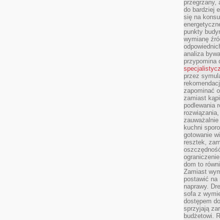
przegrzany, 
do bardziej 
się na konsu
energetyczne
punkty budyn
wymianę źró
odpowiednic
analiza bywa
przypomina 
specjalistyc
przez symula
rekomendacj
zapominać o 
zamiast kąpi
podlewania r
rozwiązania,
zauważalnie
kuchni sporo
gotowanie wi
resztek, zam
oszczędność 
ograniczeni
dom to równ
Zamiast wym
postawić na 
naprawy. Dre
sofa z wymi
dostępem do
sprzyjają z
budżetowi. 