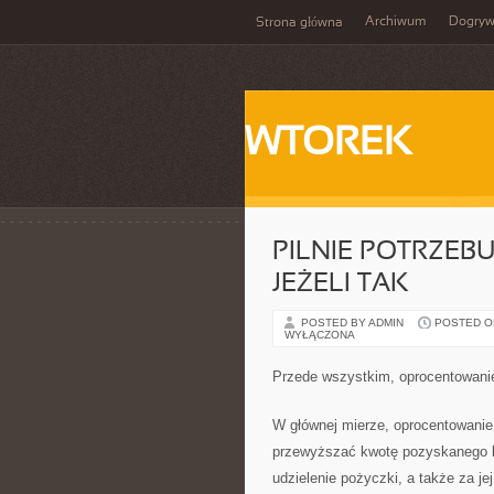
Archiwum
Dogry
Strona główna
WTOREK
PILNIE POTRZEB
JEŻELI TAK
POSTED BY ADMIN
POSTED ON 
WYŁĄCZONA
Przede wszystkim, oprocentowanie
W głównej mierze, oprocentowanie
przewyższać kwotę pozyskanego kr
udzielenie pożyczki, a także za je