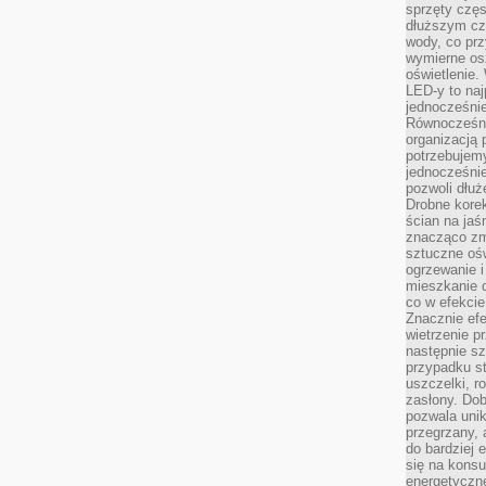
sprzęty częs
dłuższym cza
wody, co prz
wymierne os
oświetlenie
LED-y to naj
jednocześnie
Równocześni
organizacją 
potrzebujem
jednocześnie
pozwoli dłuż
Drobne korek
ścian na jaśn
znacząco zm
sztuczne ośw
ogrzewanie i
mieszkanie d
co w efekcie
Znacznie efe
wietrzenie p
następnie s
przypadku s
uszczelki, r
zasłony. Dob
pozwala unik
przegrzany, 
do bardziej 
się na konsu
energetyczne