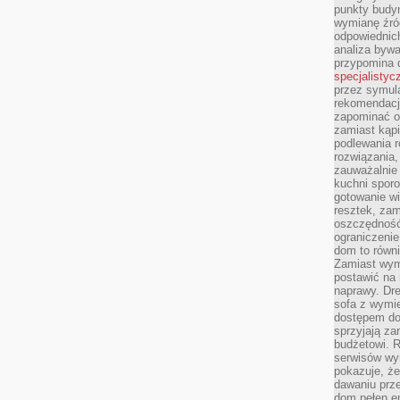
punkty budyn
wymianę źró
odpowiednic
analiza bywa
przypomina 
specjalistyc
przez symula
rekomendacj
zapominać o 
zamiast kąpi
podlewania r
rozwiązania,
zauważalnie
kuchni sporo
gotowanie wi
resztek, zam
oszczędność 
ograniczeni
dom to równ
Zamiast wym
postawić na 
naprawy. Dre
sofa z wymi
dostępem do
sprzyjają z
budżetowi. 
serwisów wym
pokazuje, że
dawaniu prz
dom pełen en