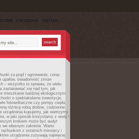
SCRIBE
FACEBOOK
TWITTER
unki za prąd i ogrzewanie, coraz
le upałów, świadomość zmian
h – wszystko to sprawia, że wielu
a zastanawiać się nad tym, jak
e mieszkanie bardziej ekologicznym.
hodzi o spektakularne inwestycje,
nele fotowoltaiczne czy pompy ciepła.
ną różnicę robią drobne, codzienne
ie urządzenia kupujemy, jak wietrzymy
ia, w jaki sposób korzystamy z wody i
erwszym krokiem może być audyt
y we własnym zakresie. Warto
ę rachunkom z ostatnich miesięcy i
które urządzenia zużywają najwięcej