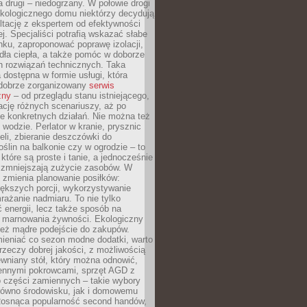
a drugi – niedogrzany. W połowie drogi
ekologicznego domu niektórzy decydują
ltację z ekspertem od efektywności
j. Specjaliści potrafią wskazać słabe
ku, zaproponować poprawę izolacji,
dła ciepła, a także pomóc w doborze
h rozwiązań technicznych. Taka
 dostępna w formie usługi, która
dobrze zorganizowany
serwis
zny
– od przeglądu stanu istniejącego,
cję różnych scenariuszy, aż po
e konkretnych działań. Nie można też
wodzie. Perlator w kranie, prysznic
eli, zbieranie deszczówki do
oślin na balkonie czy w ogrodzie – to
 które są proste i tanie, a jednocześnie
 zmniejszają zużycie zasobów. W
 zmienia planowanie posiłków:
ększych porcji, wykorzystywanie
rażanie nadmiaru. To nie tylko
energii, lecz także sposób na
e marnowania żywności. Ekologiczny
ież mądre podejście do zakupów.
ieniać co sezon modne dodatki, warto
rzeczy dobrej jakości, z możliwością
wniany stół, który można odnowić,
ennymi pokrowcami, sprzęt AGD z
 części zamiennych – takie wybory
arówno środowisku, jak i domowemu
Rosnąca popularność second handów,