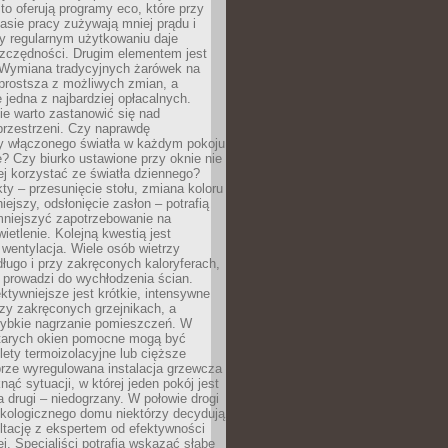
to oferują programy eco, które przy
sie pracy zużywają mniej prądu i
y regularnym użytkowaniu daje
zczędności. Drugim elementem jest
. Wymiana tradycyjnych żarówek na
prostsza z możliwych zmian, a
 jedna z najbardziej opłacalnych.
e warto zastanowić się nad
przestrzeni. Czy naprawdę
y włączonego światła w każdym pokoju
? Czy biurko ustawione przy oknie nie
ej korzystać ze światła dziennego?
ty – przesunięcie stołu, zmiana koloru
iejszy, odsłonięcie zasłon – potrafią
niejszyć zapotrzebowanie na
ietlenie. Kolejną kwestią jest
 wentylacja. Wiele osób wietrzy
ługo i przy zakręconych kaloryferach,
 prowadzi do wychłodzenia ścian.
ktywniejsze jest krótkie, intensywne
rzy zakręconych grzejnikach, a
zybkie nagrzanie pomieszczeń. W
tarych okien pomocne mogą być
olety termoizolacyjne lub cięższe
rze wyregulowana instalacja grzewcza
nąć sytuacji, w której jeden pokój jest
a drugi – niedogrzany. W połowie drogi
ekologicznego domu niektórzy decydują
ltację z ekspertem od efektywności
j. Specjaliści potrafią wskazać słabe