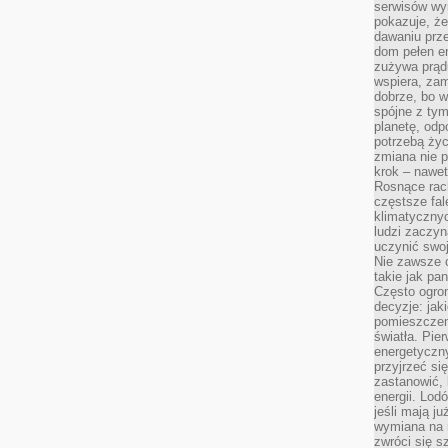
serwisów wym
pokazuje, że
dawaniu prz
dom pełen en
zużywa prądu
wspiera, zam
dobrze, bo 
spójne z ty
planetę, odp
potrzebą życ
zmiana nie p
krok – nawet
Rosnące rach
częstsze fa
klimatycznyc
ludzi zaczyn
uczynić swoj
Nie zawsze c
takie jak pa
Często ogrom
decyzje: jak
pomieszczen
światła. Pi
energetyczn
przyjrzeć si
zastanowić, 
energii. Lod
jeśli mają j
wymiana na 
zwróci się s