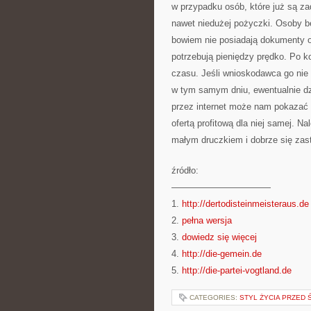
w przypadku osób, które już są z
nawet niedużej pożyczki. Osoby be
bowiem nie posiadają dokumenty o 
potrzebują pieniędzy prędko. Po ko
czasu. Jeśli wnioskodawca go nie
w tym samym dniu, ewentualnie dzi
przez internet może nam pokazać o
ofertą profitową dla niej samej. N
małym druczkiem i dobrze się zas
źródło:
———————————
1.
http://dertodisteinmeisteraus.de
2.
pełna wersja
3.
dowiedz się więcej
4.
http://die-gemein.de
5.
http://die-partei-vogtland.de
CATEGORIES:
STYL ŻYCIA PRZED