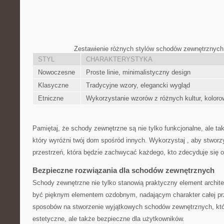
Zestawienie różnych stylów schodów⁢ zewnętrznych
STYL
CHARAKTERYSTYKA
Nowoczesne
Proste linie, minimalistyczny‌ design
Klasyczne
Tradycyjne wzory, ⁣elegancki wygląd
Etniczne
Wykorzystanie wzorów‌ z różnych kultur, kolor
Pamiętaj, że⁢ schody zewnętrzne są ‍nie tylko funkcjonalne, ale 
który⁤ wyróżni ‌twój⁤ dom ⁣spośród innych. Wykorzystaj ,⁣ aby stwor
przestrzeń, która ‍będzie‍ zachwycać ​każdego, kto⁢ zdecyduje się⁢
Bezpieczne rozwiązania dla schodów zewnętrznych
Schody zewnętrzne nie tylko stanowią praktyczny element ‌archit
być pięknym elementem ozdobnym,⁣ nadającym charakter całej przest
sposobów ‌na ⁢stworzenie wyjątkowych schodów zewnętrznych, któr
estetyczne, ale⁤ także bezpieczne ‍dla użytkowników.