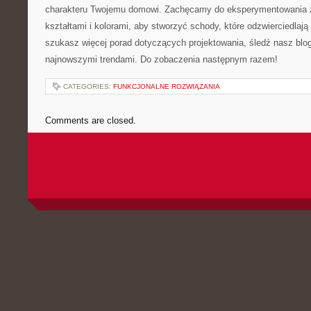
charakteru‌ Twojemu domowi. Zachęcamy do eksperymentowania​ z
kształtami i kolorami, aby ‌stworzyć schody, które odzwierciedlają T
⁤szukasz więcej porad ‍dotyczących⁢ projektowania, śledź‍ nasz blo
najnowszymi trendami. Do zobaczenia⁤ następnym razem!
CATEGORIES:
FUNKCJONALNE ROZWIĄZANIA
Comments are closed.