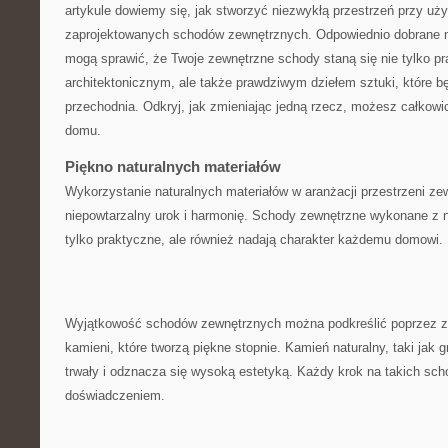
artykule ⁣dowiemy się, jak stworzyć niezwykłą przestrzeń przy użyc
zaprojektowanych schodów zewnętrznych. Odpowiednio dobrane mat
mogą sprawić, że Twoje zewnętrzne ⁤schody staną‍ się‍ nie tylko 
⁢architektonicznym, ale także prawdziwym dziełem sztuki, które 
przechodnia. Odkryj, jak​ zmieniając jedną rzecz, możesz całkowic
domu.
Piękno naturalnych materiałów
Wykorzystanie naturalnych‌ materiałów w ⁣aranżacji przestrzeni zew
niepowtarzalny ⁢urok⁤ i​ harmonię. Schody zewnętrzne wykonane z n
tylko praktyczne, ale również ⁣nadają charakter każdemu domowi.
Wyjątkowość schodów zewnętrznych można podkreślić⁢ poprzez za
kamieni, które tworzą piękne⁢ stopnie. Kamień⁣ naturalny, taki jak g
trwały‌ i odznacza się ‌wysoką estetyką. Każdy krok na takich sc
doświadczeniem.