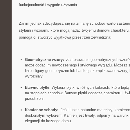
funkcjonalność ⁤i wygodę⁣ używania.
Zanim jednak ‌zdecydujesz​ się na zmianę schodów, warto zastanow
stylami‌ i wzorami, które mogą nadać​ twojemu domowi charakteru.
⁢pomogą ci stworzyć ​wyjątkową przestrzeń zewnętrzną:
Geometryczne wzory:
‌ Zastosowanie geometrycznych wzoró
może⁣ dodać im⁤ nowoczesnego i ​stylowego wyglądu. Możesz z
linie i figury‍ geometryczne⁤ lub bardziej ⁣skomplikowane ‌wzory,
‌wyróżniały.
Barwne ⁤płytki:
‌Wybierz płytki⁣ w różnych kolorach, które będ
na stopniach schodów. Barwne płytki dodadzą⁢ charakteru i‍ św
‌przestrzeni.
Kamienne ‍schody:
‍ Jeśli lubisz ‍naturalne‌ materiały, kami
doskonałym⁣ wyborem. Kamień jest trwały, odporny na warunki
⁢elegancji do każdego domu.