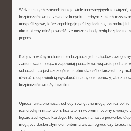
W dzisiejszych czasach istnieje wiele ‌innowacyjnych rozwiązań, 
bezpieczeństwo na zewnątrz budynku.‍ Jednym ⁤z ⁢takich rozwiąza
antypoślizgowe, które zapobiegają poślizgnięciu się na mokrej⁤ lub ​
nim możemy mieć ‌pewność, ‌że nasze schody będą‍ bezpieczne n
pogody.
Kolejnym ważnym elementem bezpiecznych schodów zewnętrznych
zamontowane poręcze ‍zapewniają dodatkowe wsparcie podczas wc
schodach, co jest szczególnie istotne dla osób ‌starszych czy mał
również o odpowiednią wysokość i nachylenie‍ poręczy, aby zapew
bezpieczeństwo użytkownikom.
Oprócz funkcjonalności, schody zewnętrzne mogą ⁣również ⁢pełnić 
różnorodnym materiałom, ‌kształtom i wzorom⁤ możemy ⁢stworzyć un
będzie ⁣zachwycać każdego, kto wejdzie na nasze podwórko. Odp
mogą być doskonałym elementem aranżacji ogrodu ⁢czy tarasu, nad