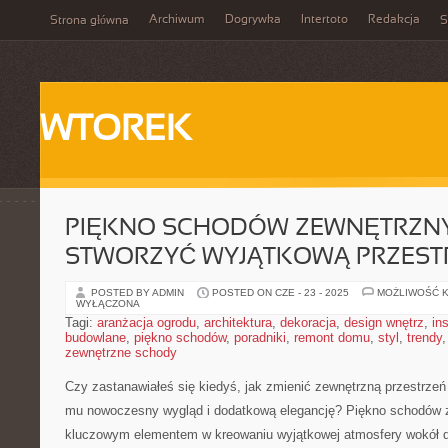
Archiwum
Dogrywka
Intertoto
Redakcja
Strona główna
S
WTOREK
PIĘKNO SCHODÓW ZEWNĘTRZNY
STWORZYĆ WYJĄTKOWĄ PRZEST
POSTED BY ADMIN
POSTED ON CZE - 23 - 2025
MOŻLIWOŚĆ 
WYŁĄCZONA
Tagi:
aranżacja ogrodu
,
architektura
,
dekoracja
,
design wnętrz
,
in
budowlane
,
piękno schodów
,
poradniki
,
remont domu
,
styl
,
trendy
zewnętrzne schody
Czy‌ zastanawiałeś się kiedyś, jak⁤ zmienić zewnętrzną przestrzeń
mu nowoczesny wygląd i dodatkową elegancję? Piękno schodów
kluczowym elementem w ​kreowaniu wyjątkowej ​atmosfery wokół