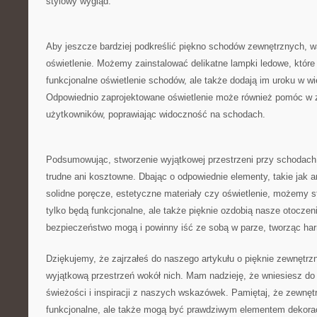
stylowy wygląd.
Aby jeszcze​ bardziej podkreślić piękno schodów ‍zewnętrznych, 
oświetlenie. Możemy zainstalować delikatne⁤ lampki ledowe, ⁣które 
⁢funkcjonalne oświetlenie schodów, ale także dodają im uroku ‍w 
⁣Odpowiednio zaprojektowane oświetlenie może również pomóc w
użytkowników,⁣ poprawiając widoczność ⁤na⁢ schodach.
Podsumowując,‌ stworzenie wyjątkowej przestrzeni przy schodach
⁤trudne ⁢ani kosztowne.‍ Dbając o odpowiednie‌ elementy,‍ takie jak 
⁢solidne poręcze, estetyczne materiały czy oświetlenie, możemy st
tylko będą funkcjonalne,⁤ ale także pięknie ozdobią nasze otoczen
bezpieczeństwo mogą ⁤i ⁣powinny iść ​ze sobą w ⁢parze, tworząc ​har
Dziękujemy, ‌że zajrzałeś do​ naszego artykułu o pięknie zewnętrz
wyjątkową przestrzeń wokół nich. ⁣Mam nadzieję, że wniesiesz do 
świeżości i inspiracji z naszych wskazówek. Pamiętaj, że zewnętrz
funkcjonalne, ​ale także mogą‍ być ‌prawdziwym elementem dekorac