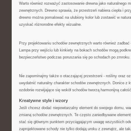
Warto ⁤również‌ rozważyć zastosowanie⁢ drewna ‌jako ‌naturalnego 
zewnętrznych. ⁤Drewno​ sprawia, że przestrzeń nabiera ciepła i pr
drewno można pomalować ‌na⁣ ulubiony kolor ⁤lub zostawić w⁣ natur
uzyskać różnorodne efekty wizualne.
Przy projektowaniu schodów zewnętrznych ⁢warto również zadbać 
Lampa ‍przy wejściu lub kinkiety na bokach schodów mogą ​podkre
bezpieczeństwo⁣ podczas poruszania ⁣się po schodach po⁢ zmroku.
Nie zapominajmy także ⁣o⁣ otaczającej przestrzeni ‌- rośliny‍ oraz 
uwydatnić naturalny charakter schodów⁢ zewnętrznych. Donice z k
ozdobnie‍ rozwijające się wokół schodów tworzą harmonijną‍ całoś
Kreatywne style i wzory
Jeśli chcesz dodać ​niepowtarzalny element ⁣do swojego domu, war
zmianą schodów⁢ zewnętrznych. Te często zaniedbywane elementy
stać​ się głównym⁤ punktem przyciągającym uwagę wszystkich ‍od
zaprojektowane ⁢schody nie tylko dodają uroku z⁤ zewnątrz, ale t