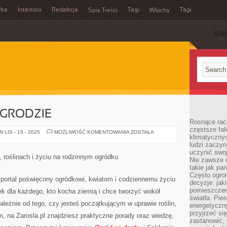
wka
Intertoto
Redakcja
Tagi
Tagi
Spis Treści
Włochy
SUB
OGRODZIE
Rosnące rach
częstsze fa
OWOCE
LIS - 15 - 2025
MOŻLIWOŚĆ KOMENTOWANIA
ZOSTAŁA
klimatycznyc
I
DIY
ludzi zaczyn
W
uczynić swoj
OGRODZIE
, roślinach i życiu na rodzinnym ogródku
Nie zawsze c
takie jak pa
Często ogrom
 portal poświęcony ogródkowi, kwiatom i codziennemu życiu
decyzje: jak
pomieszczen
k dla każdego, kto kocha ziemią i chce tworzyć wokół
światła. Pi
zależnie od tego, czy jesteś początkującym w uprawie roślin,
energetyczn
przyjrzeć si
m, na Zarosla.pl znajdziesz praktyczne porady oraz wiedzę,
zastanowić, 