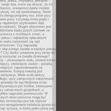
ówka, pralka, zmywarka, piekarnik –
uż swoje lata, może się okazać, że ich
nowsze, energooszczędne modele
zybciej, niż się spodziewamy. Nowe
to oferują programy eco, które przy
sie pracy zużywają mniej prądu i
y regularnym użytkowaniu daje
zczędności. Drugim elementem jest
. Wymiana tradycyjnych żarówek na
prostsza z możliwych zmian, a
 jedna z najbardziej opłacalnych.
e warto zastanowić się nad
przestrzeni. Czy naprawdę
y włączonego światła w każdym pokoju
? Czy biurko ustawione przy oknie nie
ej korzystać ze światła dziennego?
ty – przesunięcie stołu, zmiana koloru
iejszy, odsłonięcie zasłon – potrafią
niejszyć zapotrzebowanie na
ietlenie. Kolejną kwestią jest
 wentylacja. Wiele osób wietrzy
ługo i przy zakręconych kaloryferach,
 prowadzi do wychłodzenia ścian.
ktywniejsze jest krótkie, intensywne
rzy zakręconych grzejnikach, a
zybkie nagrzanie pomieszczeń. W
tarych okien pomocne mogą być
olety termoizolacyjne lub cięższe
rze wyregulowana instalacja grzewcza
nąć sytuacji, w której jeden pokój jest