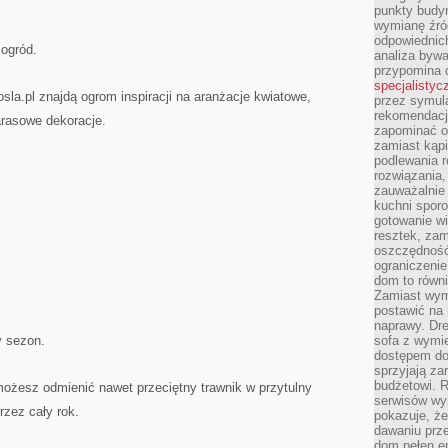
punkty budyn
wymianę źró
odpowiednic
 ogród.
analiza bywa
przypomina 
specjalistyc
sla.pl znajdą ogrom inspiracji na aranżacje kwiatowe,
przez symula
rekomendacj
arasowe dekoracje.
zapominać o 
zamiast kąpi
podlewania r
rozwiązania,
zauważalnie
kuchni sporo
gotowanie wi
resztek, zam
oszczędność 
ograniczeni
dom to równ
Zamiast wym
postawić na 
naprawy. Dre
y sezon.
sofa z wymi
dostępem do
sprzyjają z
budżetowi. 
ożesz odmienić nawet przeciętny trawnik w przytulny
serwisów wym
rzez cały rok.
pokazuje, że
dawaniu prz
dom pełen en