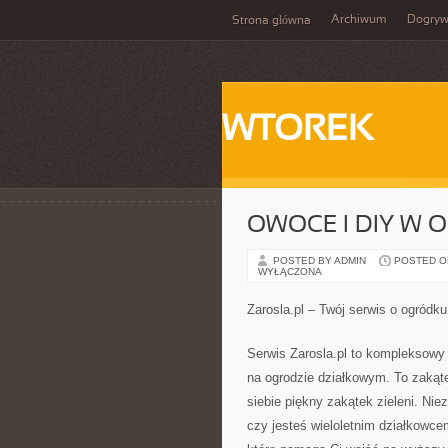
Archiwum
Dogry
Strona główna
WTOREK
OWOCE I DIY W 
POSTED BY ADMIN
POSTED ON 
WYŁĄCZONA
Zarosla.pl – Twój serwis o ogródku
Serwis Zarosla.pl to kompleksowy
na ogrodzie działkowym. To zakąte
siebie piękny zakątek zieleni. Nie
czy jesteś wieloletnim działkowce