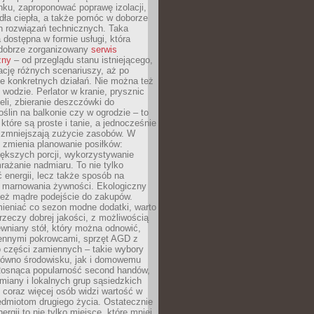
ku, zaproponować poprawę izolacji,
dła ciepła, a także pomóc w doborze
h rozwiązań technicznych. Taka
 dostępna w formie usługi, która
dobrze zorganizowany
serwis
zny
– od przeglądu stanu istniejącego,
cję różnych scenariuszy, aż po
e konkretnych działań. Nie można też
wodzie. Perlator w kranie, prysznic
eli, zbieranie deszczówki do
oślin na balkonie czy w ogrodzie – to
 które są proste i tanie, a jednocześnie
 zmniejszają zużycie zasobów. W
 zmienia planowanie posiłków:
ększych porcji, wykorzystywanie
rażanie nadmiaru. To nie tylko
energii, lecz także sposób na
e marnowania żywności. Ekologiczny
ież mądre podejście do zakupów.
ieniać co sezon modne dodatki, warto
rzeczy dobrej jakości, z możliwością
wniany stół, który można odnowić,
ennymi pokrowcami, sprzęt AGD z
 części zamiennych – takie wybory
arówno środowisku, jak i domowemu
Rosnąca popularność second handów,
iany i lokalnych grup sąsiedzkich
 coraz więcej osób widzi wartość w
edmiotom drugiego życia. Ostatecznie
ergii to nie tylko miejsce, które mniej