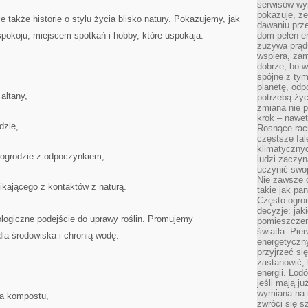
serwisów wym
pokazuje, że
ale także historie o stylu życia blisko natury. Pokazujemy, jak
dawaniu prz
spokoju, miejscem spotkań i hobby, które uspokaja.
dom pełen en
zużywa prądu
wspiera, zam
dobrze, bo 
spójne z ty
planetę, odp
altany,
potrzebą życ
zmiana nie p
krok – nawet
dzie,
Rosnące rach
częstsze fa
klimatycznyc
 ogrodzie z odpoczynkiem,
ludzi zaczyn
uczynić swoj
Nie zawsze c
ikającego z kontaktów z naturą.
takie jak pa
Często ogrom
decyzje: jak
ologiczne podejście do uprawy roślin. Promujemy
pomieszczen
światła. Pi
dla środowiska i chronią wodę.
energetyczn
przyjrzeć si
zastanowić, 
energii. Lod
jeśli mają j
wymiana na 
ia kompostu,
zwróci się s