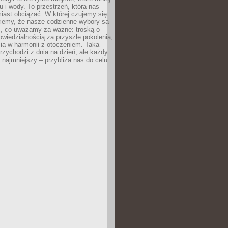
 i wody. To przestrzeń, która nas
iast obciążać. W której czujemy się
wiemy, że nasze codzienne wybory są
m, co uważamy za ważne: troską o
owiedzialnością za przyszłe pokolenia,
ia w harmonii z otoczeniem. Taka
rzychodzi z dnia na dzień, ale każdy
 najmniejszy – przybliża nas do celu.