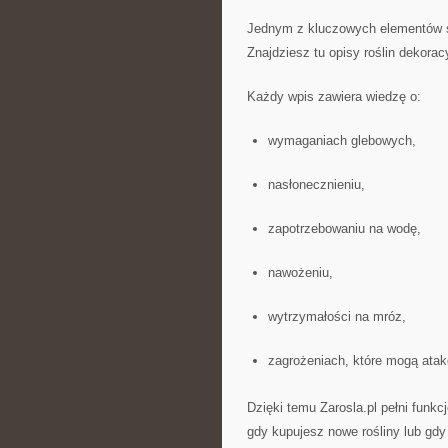
Jednym z kluczowych elementów se
Znajdziesz tu opisy roślin dekor
Każdy wpis zawiera wiedzę o:
wymaganiach glebowych,
nasłonecznieniu,
zapotrzebowaniu na wodę,
nawożeniu,
wytrzymałości na mróz,
zagrożeniach, które mogą atak
Dzięki temu Zarosla.pl pełni fun
gdy kupujesz nowe rośliny lub gd