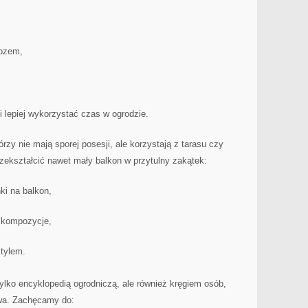
rozem,
.
 lepiej wykorzystać czas w ogrodzie.
órzy nie mają sporej posesji, ale korzystają z tarasu czy
zekształcić nawet mały balkon w przytulny zakątek:
ki na balkon,
e kompozycje,
stylem.
tylko encyklopedią ogrodniczą, ale również kręgiem osób,
twa. Zachęcamy do: