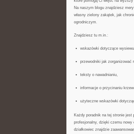
które pomogą Ci wejść na wyższy 
Na naszym blogu znajdziesz meryt
własny zielony zakątek, jak chron
ogrodniczym.
Znajdziesz tu m.in.:
wskazówki dotyczące wysiewu
przewodniki jak zorganizować r
teksty o nawadnianiu,
informacje o przycinaniu krzew
użyteczne wskazówki dotycząc
Każdy poradnik na tej stronie jes
profesjonalny, dzięki czemu nowy 
działkowiec znajdzie zaawansowaną