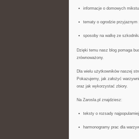
informacje o domowych mikstu
tematy o ogrodzie przyjaznym
sposoby na walkę ze szkodnik
Dzięki temu nasz blog pomaga budo
zrównoważony.
Dla wielu użytkowników naszej str
Pokazujemy, jak założyć warzywnik
oraz jak wykorzystać zbiory.
Na Zarosla.pl znajdziesz:
teksty o rozsady najpopularni
harmonogramy prac dla warzyw