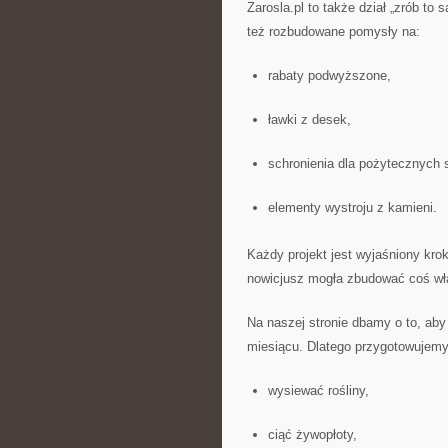
Zarosla.pl to także dział „zrób t
też rozbudowane pomysły na:
rabaty podwyższone,
ławki z desek,
schronienia dla pożytecznych 
elementy wystroju z kamieni.
Każdy projekt jest wyjaśniony kro
nowicjusz mogła zbudować coś wł
Na naszej stronie dbamy o to, aby
miesiącu. Dlatego przygotowujemy 
wysiewać rośliny,
ciąć żywopłoty,