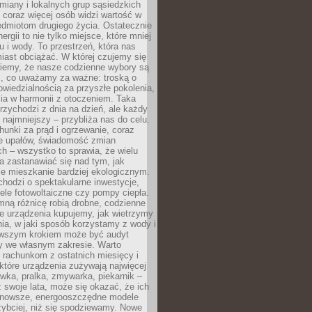
iany i lokalnych grup sąsiedzkich
 coraz więcej osób widzi wartość w
edmiotom drugiego życia. Ostatecznie
ergii to nie tylko miejsce, które mniej
 i wody. To przestrzeń, która nas
iast obciążać. W której czujemy się
wiemy, że nasze codzienne wybory są
m, co uważamy za ważne: troską o
owiedzialnością za przyszłe pokolenia,
ia w harmonii z otoczeniem. Taka
rzychodzi z dnia na dzień, ale każdy
 najmniejszy – przybliża nas do celu.
unki za prąd i ogrzewanie, coraz
le upałów, świadomość zmian
h – wszystko to sprawia, że wielu
a zastanawiać się nad tym, jak
e mieszkanie bardziej ekologicznym.
hodzi o spektakularne inwestycje,
nele fotowoltaiczne czy pompy ciepła.
ną różnicę robią drobne, codzienne
ie urządzenia kupujemy, jak wietrzymy
ia, w jaki sposób korzystamy z wody i
erwszym krokiem może być audyt
y we własnym zakresie. Warto
ę rachunkom z ostatnich miesięcy i
które urządzenia zużywają najwięcej
ówka, pralka, zmywarka, piekarnik –
uż swoje lata, może się okazać, że ich
nowsze, energooszczędne modele
zybciej, niż się spodziewamy. Nowe