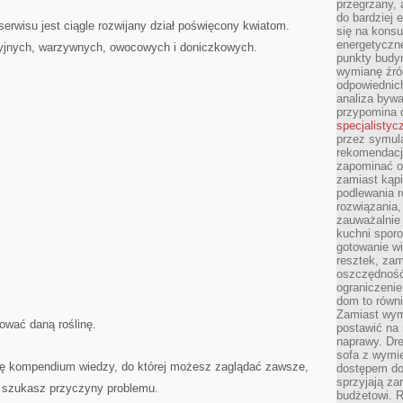
przegrzany, 
do bardziej 
rwisu jest ciągle rozwijany dział poświęcony kwiatom.
się na konsu
energetyczne
acyjnych, warzywnych, owocowych i doniczkowych.
punkty budyn
wymianę źró
odpowiednic
analiza bywa
przypomina 
specjalistyc
przez symula
rekomendacj
zapominać o 
zamiast kąpi
podlewania r
rozwiązania,
zauważalnie
kuchni sporo
gotowanie wi
resztek, zam
oszczędność 
ograniczeni
dom to równ
Zamiast wym
ować daną roślinę.
postawić na 
naprawy. Dre
sofa z wymi
kcję kompendium wiedzy, do której możesz zaglądać zawsze,
dostępem do
sprzyjają z
y szukasz przyczyny problemu.
budżetowi. 