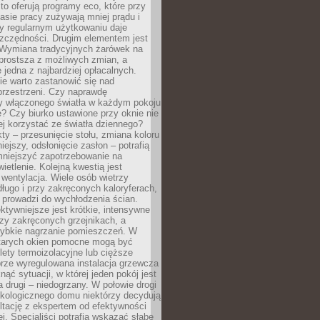
to oferują programy eco, które przy
sie pracy zużywają mniej prądu i
y regularnym użytkowaniu daje
zczędności. Drugim elementem jest
. Wymiana tradycyjnych żarówek na
prostsza z możliwych zmian, a
 jedna z najbardziej opłacalnych.
e warto zastanowić się nad
przestrzeni. Czy naprawdę
y włączonego światła w każdym pokoju
? Czy biurko ustawione przy oknie nie
ej korzystać ze światła dziennego?
ty – przesunięcie stołu, zmiana koloru
iejszy, odsłonięcie zasłon – potrafią
niejszyć zapotrzebowanie na
ietlenie. Kolejną kwestią jest
 wentylacja. Wiele osób wietrzy
ługo i przy zakręconych kaloryferach,
 prowadzi do wychłodzenia ścian.
ktywniejsze jest krótkie, intensywne
rzy zakręconych grzejnikach, a
zybkie nagrzanie pomieszczeń. W
tarych okien pomocne mogą być
olety termoizolacyjne lub cięższe
rze wyregulowana instalacja grzewcza
nąć sytuacji, w której jeden pokój jest
a drugi – niedogrzany. W połowie drogi
ekologicznego domu niektórzy decydują
ltację z ekspertem od efektywności
j. Specjaliści potrafią wskazać słabe