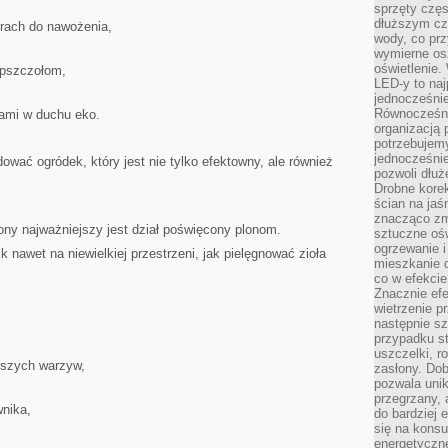
sprzęty częs
dłuższym cza
rach do nawożenia,
wody, co prz
wymierne os
oświetlenie
 pszczołom,
LED-y to naj
jednocześnie
Równocześni
ami w duchu eko.
organizacją 
potrzebujem
jednocześnie
wać ogródek, który jest nie tylko efektowny, ale również
pozwoli dłuż
Drobne korek
ścian na jaśn
znacząco zm
ony najważniejszy jest dział poświęcony plonom.
sztuczne ośw
ogrzewanie i
 nawet na niewielkiej przestrzeni, jak pielęgnować zioła
mieszkanie d
co w efekcie
Znacznie efe
wietrzenie p
następnie s
przypadku s
uszczelki, r
ejszych warzyw,
zasłony. Dob
pozwala unik
przegrzany, 
nika,
do bardziej 
się na konsu
energetyczne