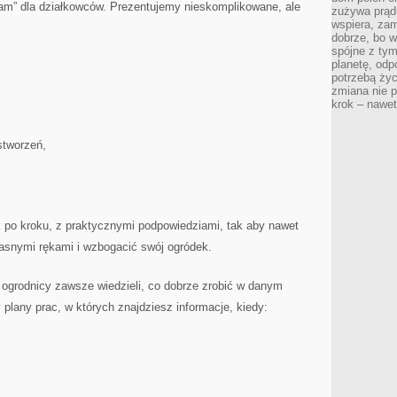
o sam” dla działkowców. Prezentujemy nieskomplikowane, ale
zużywa prądu
wspiera, zam
dobrze, bo 
spójne z ty
planetę, odp
potrzebą życ
zmiana nie p
krok – nawet
stworzeń,
k po kroku, z praktycznymi podpowiedziami, tak aby nawet
asnymi rękami i wzbogacić swój ogródek.
 ogrodnicy zawsze wiedzieli, co dobrze zrobić w danym
plany prac, w których znajdziesz informacje, kiedy: