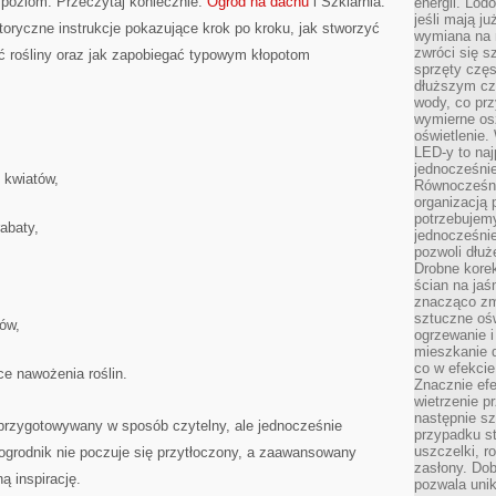
poziom. Przeczytaj koniecznie:
Ogród na dachu
i Szklarnia.
energii. Lod
jeśli mają j
oryczne instrukcje pokazujące krok po kroku, jak stworzyć
wymiana na 
zwróci się s
ić rośliny oraz jak zapobiegać typowym kłopotom
sprzęty częs
dłuższym cza
wody, co prz
wymierne os
oświetlenie
LED-y to naj
jednocześnie
 kwiatów,
Równocześni
organizacją 
potrzebujem
abaty,
jednocześnie
pozwoli dłuż
Drobne korek
ścian na jaśn
znacząco zm
sztuczne ośw
ów,
ogrzewanie i
mieszkanie d
co w efekcie
e nawożenia roślin.
Znacznie efe
wietrzenie p
następnie s
t przygotowywany w sposób czytelny, ale jednocześnie
przypadku s
uszczelki, r
ogrodnik nie poczuje się przytłoczony, a zaawansowany
zasłony. Dob
 inspirację.
pozwala unik