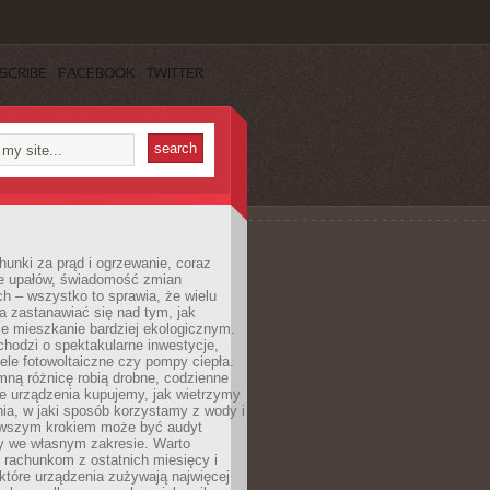
SCRIBE
FACEBOOK
TWITTER
unki za prąd i ogrzewanie, coraz
le upałów, świadomość zmian
h – wszystko to sprawia, że wielu
a zastanawiać się nad tym, jak
e mieszkanie bardziej ekologicznym.
hodzi o spektakularne inwestycje,
nele fotowoltaiczne czy pompy ciepła.
ną różnicę robią drobne, codzienne
ie urządzenia kupujemy, jak wietrzymy
ia, w jaki sposób korzystamy z wody i
erwszym krokiem może być audyt
y we własnym zakresie. Warto
ę rachunkom z ostatnich miesięcy i
które urządzenia zużywają najwięcej