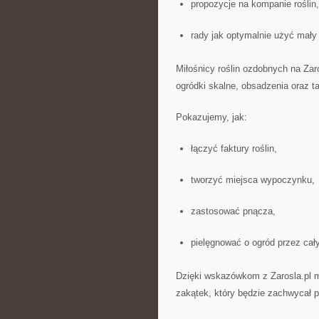
propozycje na kompanie roślin,
rady jak optymalnie użyć mały
Miłośnicy roślin ozdobnych na Zaro
ogródki skalne, obsadzenia oraz t
Pokazujemy, jak:
łączyć faktury roślin,
tworzyć miejsca wypoczynku,
zastosować pnącza,
pielęgnować o ogród przez cał
Dzięki wskazówkom z Zarosla.pl m
zakątek, który będzie zachwycał p