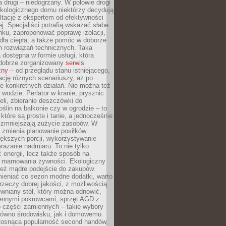
a drugi – niedogrzany. W połowie drogi
ekologicznego domu niektórzy decydują
ltację z ekspertem od efektywności
j. Specjaliści potrafią wskazać słabe
ku, zaproponować poprawę izolacji,
dła ciepła, a także pomóc w doborze
h rozwiązań technicznych. Taka
 dostępna w formie usługi, która
dobrze zorganizowany
serwis
zny
– od przeglądu stanu istniejącego,
cję różnych scenariuszy, aż po
e konkretnych działań. Nie można też
wodzie. Perlator w kranie, prysznic
eli, zbieranie deszczówki do
oślin na balkonie czy w ogrodzie – to
 które są proste i tanie, a jednocześnie
 zmniejszają zużycie zasobów. W
 zmienia planowanie posiłków:
ększych porcji, wykorzystywanie
rażanie nadmiaru. To nie tylko
energii, lecz także sposób na
e marnowania żywności. Ekologiczny
ież mądre podejście do zakupów.
ieniać co sezon modne dodatki, warto
rzeczy dobrej jakości, z możliwością
wniany stół, który można odnowić,
ennymi pokrowcami, sprzęt AGD z
 części zamiennych – takie wybory
arówno środowisku, jak i domowemu
Rosnąca popularność second handów,