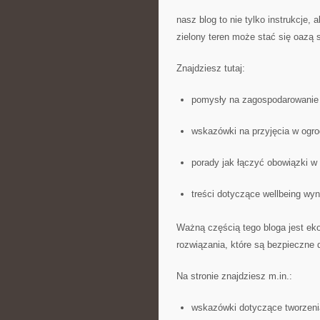
nasz blog to nie tylko instrukcje, 
zielony teren może stać się oazą 
Znajdziesz tutaj:
pomysły na zagospodarowanie 
wskazówki na przyjęcia w ogro
porady jak łączyć obowiązki w
treści dotyczące wellbeing wyn
Ważną częścią tego bloga jest ek
rozwiązania, które są bezpieczne 
Na stronie znajdziesz m.in.:
wskazówki dotyczące tworzen