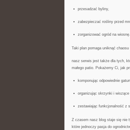
przesadzać byliny,
zabezpieczać rośliny przed m
zorganizować ogród na wiosnę
Taki plan pomaga uniknąć chaosu i
nasz serwis jest także dla tych, kt
małego patio. Pokażemy Ci, jak pr
komponując odpowiednie gatun
organizując skrzynki i wisząc
zestawiając funkcjonalność z 
Z czasem nasz blog staje się nie 
które jednoczy pasja do ogrodnic