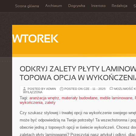
Archiwum
Dogrywka
Intertoto
Redakcja
Strona główna
S
WTOREK
ODKRYJ ZALETY PŁYTY LAMINOW
TOPOWA OPCJA W WYKOŃCZEN
POSTED BY ADMIN
POSTED ON CZE - 11 - 2025
MOŻLIWOŚĆ 
WYŁĄCZONA
Tagi:
aranżacja wnętrz
,
materiały budowlane
,
meble laminowane
,
wykończenia
,
zalety
Czy szukasz stylowej i trwałej opcji na wykończenie​ swojego ⁣wn
może być odpowiedzią na Twoje potrzeby! ⁤Ta wszechstronna⁣ i pop
obecnie jedną z topowych opcji w świecie⁤ wykończeń. Chcesz dow
zaletach płyty laminowanej? ⁣Przeczytaj⁤ nasz artykuł ‍i odkryj, ‍dl