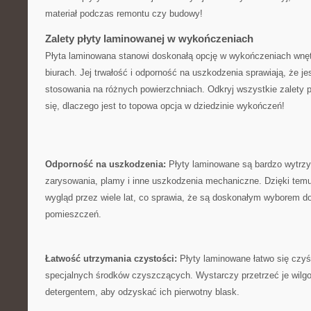
materiał podczas ‌remontu czy budowy!
Zalety ‌płyty‍ laminowanej w wykończeniach
Płyta laminowana stanowi doskonałą opcję​ w wykończeniach wnętr
biurach. Jej trwałość i odporność ‍na uszkodzenia⁤ sprawiają,⁣ że je
stosowania ⁤na różnych ‍powierzchniach. Odkryj wszystkie zalety pł
się, dlaczego jest ​to topowa opcja ​w ​dziedzinie wykończeń!
Odporność ⁢na uszkodzenia:
Płyty laminowane są ⁣bardzo wytrzy
zarysowania, plamy i inne uszkodzenia mechaniczne. Dzięki temu
wygląd przez wiele lat, co sprawia,⁢ że są doskonałym wyborem d
pomieszczeń.
Łatwość ‍utrzymania czystości:
Płyty ​laminowane łatwo‌ się czy
‌specjalnych ‌środków ‍czyszczących. Wystarczy przetrzeć je wil
detergentem,​ aby odzyskać ich pierwotny blask.