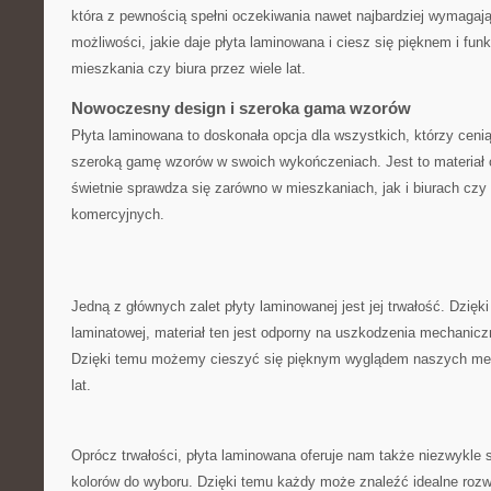
która z pewnością spełni‍ oczekiwania nawet ‍najbardziej wymagają
możliwości, ​jakie daje płyta laminowana i ciesz się pięknem i fun
mieszkania ⁤czy biura przez wiele lat.
Nowoczesny design i szeroka ⁤gama wzorów
Płyta laminowana to doskonała‌ opcja⁤ dla ⁣wszystkich, którzy ⁣cen
szeroką gamę wzorów w swoich⁣ wykończeniach. Jest to materiał o⁤ 
świetnie sprawdza się zarówno⁤ w mieszkaniach, ⁢jak i biurach czy⁢
komercyjnych.
Jedną ​z głównych zalet płyty laminowanej jest jej ‌trwałość. Dzięki
laminatowej, materiał ten jest odporny na ‍uszkodzenia mechaniczn
⁤Dzięki temu możemy cieszyć‌ się ‌pięknym wyglądem ⁢naszych ⁣meb
lat.
Oprócz​ trwałości, płyta laminowana ⁣oferuje nam‌ także⁣ niezwykle
kolorów ​do wyboru.​ Dzięki temu każdy może⁣ znaleźć⁢ idealne ro