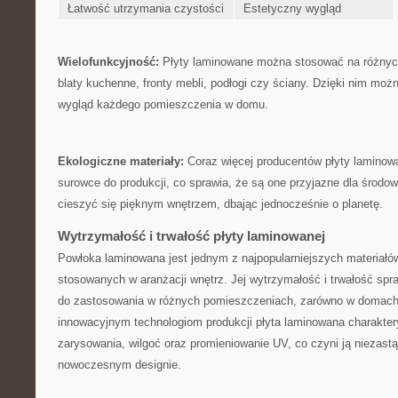
Łatwość utrzymania ⁢czystości
Estetyczny wygląd
Wielofunkcyjność:
Płyty laminowane można ⁣stosować na różnych 
blaty kuchenne, fronty mebli, podłogi czy ⁤ściany. ‌Dzięki nim moż
wygląd każdego ⁤pomieszczenia w⁣ domu.
Ekologiczne materiały:
Coraz więcej⁤ producentów⁢ płyty laminowa
surowce do‍ produkcji,⁤ co​ sprawia,‍ że są one przyjazne dla środ
cieszyć się pięknym⁣ wnętrzem, dbając jednocześnie o⁢ planetę.
Wytrzymałość ⁤i trwałość płyty​ laminowanej
Powłoka laminowana jest ⁤jednym z najpopularniejszych ⁢materiał
stosowanych w aranżacji wnętrz. Jej wytrzymałość i trwałość ‌spra
do ‌zastosowania w różnych pomieszczeniach, zarówno w domach,‌ j
innowacyjnym technologiom‍ produkcji płyta laminowana charaktery
‍zarysowania, wilgoć oraz promieniowanie​ UV, co czyni ją nieza
nowoczesnym ​designie.