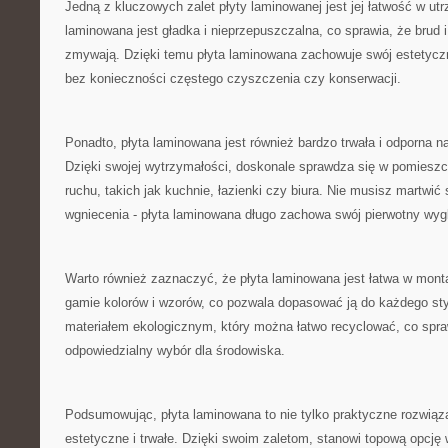
Jedną ⁣z⁤ kluczowych zalet płyty laminowanej ‌jest⁤ jej łatwość w u
‍laminowana jest gładka i nieprzepuszczalna, ⁢co ⁤sprawia, że‍ brud 
zmywają. Dzięki temu płyta laminowana zachowuje swój estetyczny
bez konieczności częstego czyszczenia‍ czy konserwacji.
Ponadto, płyta laminowana jest⁢ również bardzo trwała i odporna 
Dzięki swojej wytrzymałości,⁣ doskonale ⁣sprawdza się w pomiesz
ruchu, takich⁣ jak kuchnie, łazienki ‌czy biura. Nie musisz ⁣martwić
wgniecenia ‍-⁢ płyta laminowana długo zachowa swój pierwotny wyg
Warto ⁣również zaznaczyć, że⁢ płyta ⁢laminowana⁢ jest łatwa‍ w monta
gamie kolorów i wzorów, co pozwala dopasować ‍ją do każdego sty
materiałem ekologicznym, który można łatwo⁢ recyclować, co sprawi
odpowiedzialny‍ wybór dla‍ środowiska.
Podsumowując, płyta laminowana to ⁢nie tylko praktyczne rozwiązan
estetyczne‌ i ​trwałe. ⁤Dzięki swoim zaletom, ‍stanowi‍ topową opcj