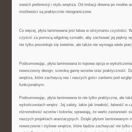
swoich preferencji i stylu wnętrza. Od imitacji drewna ⁤po modne
możliwości ‌są praktycznie nieograniczone.
Co⁣ więcej, płyta laminowana jest łatwa ⁣w utrzymaniu ⁢czystości. ⁣W
⁢czyścić za pomocą wilgotnej⁤ szmatki, aby zachować jej piękny‌ wy
nie ​tylko prezentuje ‍się ‌świetnie,‌ ale także⁢ nie wymaga‍ wiele pra
Podsumowując, płyta laminowana to‌ topowa ​opcja⁤ w wykończeniac
nowoczesny design, szeroką gamę wzorów oraz praktyczność. ‍Dz
wnętrza, które​ zachwycą nas i naszych gości zarówno⁣ pod wzglę
funkcjonalnym.
Podsumowując, płyta laminowana to nie tylko ‌praktyczna, ale tak
wykończeniach ‌wnętrz. Jej ⁤zalety, takie ​jak trwałość,⁤ łatwość w⁣
różnorodność wzorów ‌i kolorów, sprawiają, że warto zastanowić s
naszych projektach‌ aranżacyjnych. ‍Dzięki płytom laminowanym
⁤nowoczesne i ⁢stylowe​ wnętrze, które ‌będzie‍ zachwycać nie​ tylko