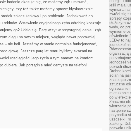
energii. Lod
sie badania okazuje się, że możemy ząb uratować,
jeśli mają j
 miesięcy, czy też także możemy sprawę błyskawicznie
wymiana na 
zwróci się s
, środek znieczuleniowy i po problemie. Jednakowoż co
sprzęty częs
dłuższym cza
o u rekinów. Wstawienie oryginalnego zęba odrobinę kosztuje.
wody, co prz
ujemy go? Udało się. Parę wizyt w przystępnej cenie i ząb
wymierne os
oświetlenie
szym ciągu na swoim miejscu, wygląda nawet poprawniej
LED-y to naj
sze – nie boli. Jesteśmy w stanie normalnie funkcjonować,
jednocześnie
Równocześni
cego głowę. Jeszcze parę lat temu byliśmy skazani na
organizacją 
potrzebujem
wości rozciągłości jego życia a tym samym na komfort
jednocześnie
go dublera. Jak porządnie mieć dentystę na telefon!
pozwoli dłuż
Drobne korek
ścian na jaśn
znacząco zm
sztuczne ośw
ogrzewanie i
mieszkanie d
co w efekcie
Znacznie efe
wietrzenie p
następnie s
przypadku s
uszczelki, r
zasłony. Dob
pozwala unik