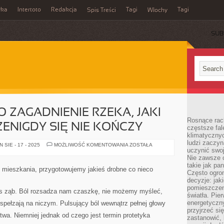
wka
Intertoto
Redakcja
Tagi
Tagi
Spis Treści
Włochy
SUB
 ZAGADNIENIE RZEKA, JAKI
Rosnące rach
ENIGDY SIĘ NIE KOŃCZY
częstsze fa
klimatycznyc
ludzi zaczyn
ODCHUDZANIE
SIE - 17 - 2025
MOŻLIWOŚĆ KOMENTOWANIA
ZOSTAŁA
uczynić swoj
TO
ZAGADNIENIE
Nie zawsze c
RZEKA,
takie jak pa
JAKI
mieszkania, przygotowujemy jakieś drobne co nieco
ADEKWATNIE
Często ogrom
PRZENIGDY
decyzje: jak
SIĘ
pomieszczen
NIE
as ząb. Ból rozsadza nam czaszkę, nie możemy myśleć,
KOŃCZY
światła. Pi
energetyczn
spełzają na niczym. Pulsujący ból wewnątrz pełnej głowy
przyjrzeć si
wa. Niemniej jednak od czego jest termin protetyka
zastanowić, 