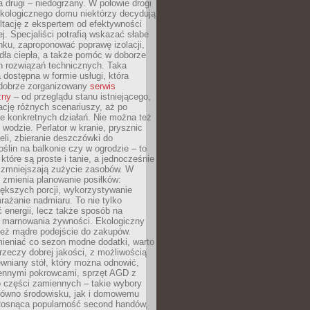
a drugi – niedogrzany. W połowie drogi
ekologicznego domu niektórzy decydują
ltację z ekspertem od efektywności
j. Specjaliści potrafią wskazać słabe
ku, zaproponować poprawę izolacji,
dła ciepła, a także pomóc w doborze
h rozwiązań technicznych. Taka
 dostępna w formie usługi, która
dobrze zorganizowany
serwis
zny
– od przeglądu stanu istniejącego,
cję różnych scenariuszy, aż po
e konkretnych działań. Nie można też
wodzie. Perlator w kranie, prysznic
eli, zbieranie deszczówki do
oślin na balkonie czy w ogrodzie – to
 które są proste i tanie, a jednocześnie
 zmniejszają zużycie zasobów. W
 zmienia planowanie posiłków:
ększych porcji, wykorzystywanie
rażanie nadmiaru. To nie tylko
energii, lecz także sposób na
e marnowania żywności. Ekologiczny
ież mądre podejście do zakupów.
ieniać co sezon modne dodatki, warto
rzeczy dobrej jakości, z możliwością
wniany stół, który można odnowić,
ennymi pokrowcami, sprzęt AGD z
 części zamiennych – takie wybory
arówno środowisku, jak i domowemu
Rosnąca popularność second handów,