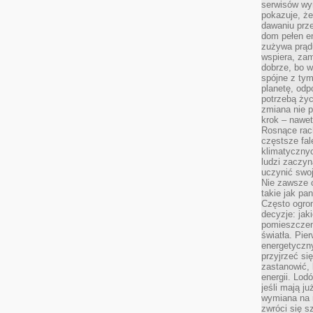
serwisów wym
pokazuje, że
dawaniu prz
dom pełen en
zużywa prądu
wspiera, zam
dobrze, bo 
spójne z ty
planetę, odp
potrzebą życ
zmiana nie p
krok – nawet
Rosnące rach
częstsze fa
klimatycznyc
ludzi zaczyn
uczynić swoj
Nie zawsze c
takie jak pa
Często ogrom
decyzje: jak
pomieszczen
światła. Pi
energetyczn
przyjrzeć si
zastanowić, 
energii. Lod
jeśli mają j
wymiana na 
zwróci się s