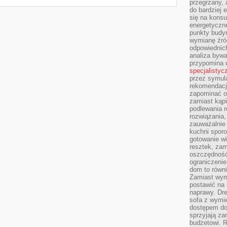
przegrzany, 
do bardziej 
się na konsu
energetyczne
punkty budyn
wymianę źró
odpowiednic
analiza bywa
przypomina 
specjalistyc
przez symula
rekomendacj
zapominać o 
zamiast kąpi
podlewania r
rozwiązania,
zauważalnie
kuchni sporo
gotowanie wi
resztek, zam
oszczędność 
ograniczeni
dom to równ
Zamiast wym
postawić na 
naprawy. Dre
sofa z wymi
dostępem do
sprzyjają z
budżetowi. 