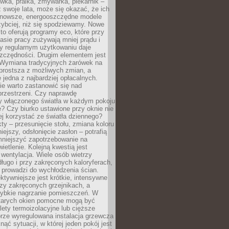
ówka, pralka, zmywarka, piekarnik –
uż swoje lata, może się okazać, że ich
nowsze, energooszczędne modele
zybciej, niż się spodziewamy. Nowe
to oferują programy eco, które przy
sie pracy zużywają mniej prądu i
y regularnym użytkowaniu daje
zczędności. Drugim elementem jest
. Wymiana tradycyjnych żarówek na
prostsza z możliwych zmian, a
 jedna z najbardziej opłacalnych.
e warto zastanowić się nad
przestrzeni. Czy naprawdę
y włączonego światła w każdym pokoju
? Czy biurko ustawione przy oknie nie
ej korzystać ze światła dziennego?
ty – przesunięcie stołu, zmiana koloru
iejszy, odsłonięcie zasłon – potrafią
niejszyć zapotrzebowanie na
ietlenie. Kolejną kwestią jest
 wentylacja. Wiele osób wietrzy
ługo i przy zakręconych kaloryferach,
 prowadzi do wychłodzenia ścian.
ktywniejsze jest krótkie, intensywne
rzy zakręconych grzejnikach, a
zybkie nagrzanie pomieszczeń. W
tarych okien pomocne mogą być
olety termoizolacyjne lub cięższe
rze wyregulowana instalacja grzewcza
nąć sytuacji, w której jeden pokój jest