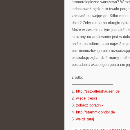
stomatologiczna warszawa? W cza
jednakowoż będzie to trwało parę
załatwić usuwając go. Kilka minut
dalej? Zęby rosną na okrągło tylk
Może w związku z tym jednakże rat
skazany na anulowanie jest w dal
aniżeli przedtem, a co najważniej
bez niemożliwego bólu rozsadzają
ekstrakcję zęba, dziś mamy możli
posiadania własnego zęba a nie je
źródło:
———————————
1.
http://ssz-allershausen.de
2.
więcej treści
3.
zobacz poradnik
4.
http://stamm-condor.de
5.
wejdź tutaj