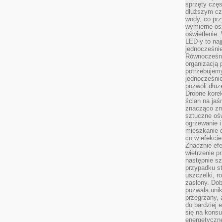
sprzęty częs
dłuższym cza
wody, co prz
wymierne os
oświetlenie
LED-y to naj
jednocześnie
Równocześni
organizacją 
potrzebujem
jednocześnie
pozwoli dłuż
Drobne korek
ścian na jaśn
znacząco zm
sztuczne ośw
ogrzewanie i
mieszkanie d
co w efekcie
Znacznie efe
wietrzenie p
następnie s
przypadku s
uszczelki, r
zasłony. Dob
pozwala unik
przegrzany, 
do bardziej 
się na konsu
energetyczne