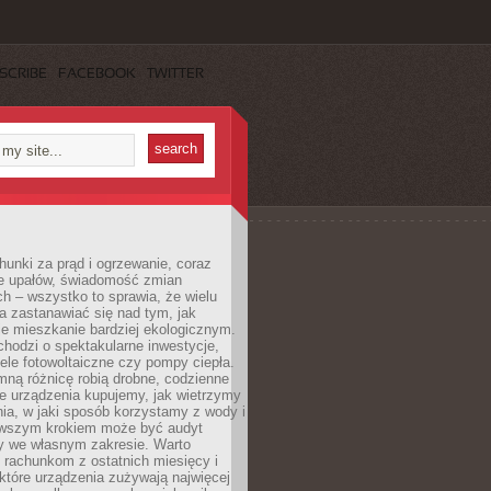
SCRIBE
FACEBOOK
TWITTER
unki za prąd i ogrzewanie, coraz
le upałów, świadomość zmian
h – wszystko to sprawia, że wielu
a zastanawiać się nad tym, jak
e mieszkanie bardziej ekologicznym.
hodzi o spektakularne inwestycje,
nele fotowoltaiczne czy pompy ciepła.
ną różnicę robią drobne, codzienne
ie urządzenia kupujemy, jak wietrzymy
ia, w jaki sposób korzystamy z wody i
erwszym krokiem może być audyt
y we własnym zakresie. Warto
ę rachunkom z ostatnich miesięcy i
które urządzenia zużywają najwięcej