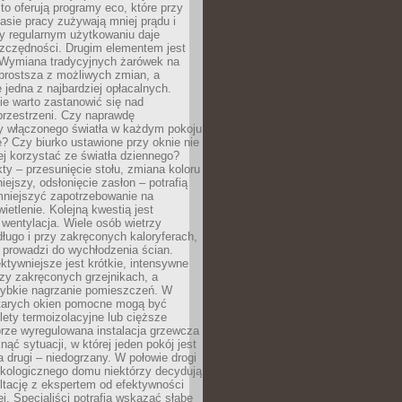
to oferują programy eco, które przy
sie pracy zużywają mniej prądu i
y regularnym użytkowaniu daje
zczędności. Drugim elementem jest
. Wymiana tradycyjnych żarówek na
prostsza z możliwych zmian, a
 jedna z najbardziej opłacalnych.
e warto zastanowić się nad
przestrzeni. Czy naprawdę
y włączonego światła w każdym pokoju
? Czy biurko ustawione przy oknie nie
ej korzystać ze światła dziennego?
ty – przesunięcie stołu, zmiana koloru
iejszy, odsłonięcie zasłon – potrafią
niejszyć zapotrzebowanie na
ietlenie. Kolejną kwestią jest
 wentylacja. Wiele osób wietrzy
ługo i przy zakręconych kaloryferach,
 prowadzi do wychłodzenia ścian.
ktywniejsze jest krótkie, intensywne
rzy zakręconych grzejnikach, a
zybkie nagrzanie pomieszczeń. W
tarych okien pomocne mogą być
olety termoizolacyjne lub cięższe
rze wyregulowana instalacja grzewcza
nąć sytuacji, w której jeden pokój jest
a drugi – niedogrzany. W połowie drogi
ekologicznego domu niektórzy decydują
ltację z ekspertem od efektywności
j. Specjaliści potrafią wskazać słabe