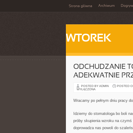
Archiwum
Dogry
Strona główna
WTOREK
ODCHUDZANIE TO
ADEKWATNIE PRZ
POSTED BY ADMIN
POSTED ON 
WYŁĄCZONA
Wracamy po pełnym dniu pracy do 
Idziemy do stomatologa bo boli n
próby skupienia wzroku na czymś 
doprowadza nas powoli do szaleńst