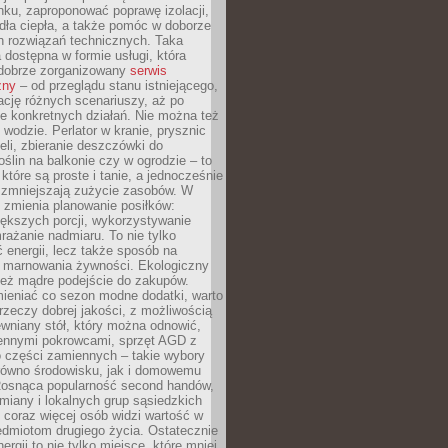
ku, zaproponować poprawę izolacji,
dła ciepła, a także pomóc w doborze
h rozwiązań technicznych. Taka
 dostępna w formie usługi, która
dobrze zorganizowany
serwis
zny
– od przeglądu stanu istniejącego,
cję różnych scenariuszy, aż po
e konkretnych działań. Nie można też
wodzie. Perlator w kranie, prysznic
eli, zbieranie deszczówki do
oślin na balkonie czy w ogrodzie – to
 które są proste i tanie, a jednocześnie
 zmniejszają zużycie zasobów. W
 zmienia planowanie posiłków:
ększych porcji, wykorzystywanie
rażanie nadmiaru. To nie tylko
energii, lecz także sposób na
e marnowania żywności. Ekologiczny
ież mądre podejście do zakupów.
ieniać co sezon modne dodatki, warto
rzeczy dobrej jakości, z możliwością
wniany stół, który można odnowić,
ennymi pokrowcami, sprzęt AGD z
 części zamiennych – takie wybory
arówno środowisku, jak i domowemu
Rosnąca popularność second handów,
iany i lokalnych grup sąsiedzkich
 coraz więcej osób widzi wartość w
edmiotom drugiego życia. Ostatecznie
ergii to nie tylko miejsce, które mniej