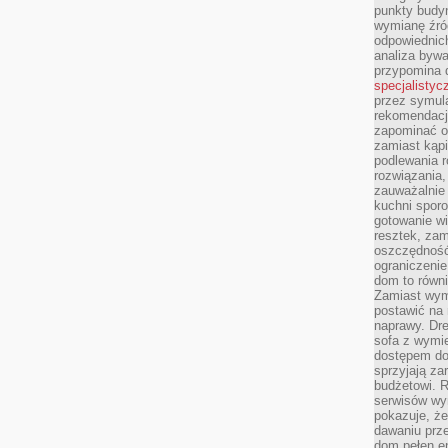
punkty budyn
wymianę źró
odpowiednic
analiza bywa
przypomina 
specjalistyc
przez symula
rekomendacj
zapominać o 
zamiast kąpi
podlewania r
rozwiązania,
zauważalnie
kuchni sporo
gotowanie wi
resztek, zam
oszczędność 
ograniczeni
dom to równ
Zamiast wym
postawić na 
naprawy. Dre
sofa z wymi
dostępem do
sprzyjają z
budżetowi. 
serwisów wym
pokazuje, że
dawaniu prz
dom pełen en