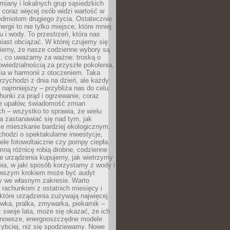
iany i lokalnych grup sąsiedzkich
 coraz więcej osób widzi wartość w
edmiotom drugiego życia. Ostatecznie
ergii to nie tylko miejsce, które mniej
 i wody. To przestrzeń, która nas
iast obciążać. W której czujemy się
wiemy, że nasze codzienne wybory są
m, co uważamy za ważne: troską o
owiedzialnością za przyszłe pokolenia,
ia w harmonii z otoczeniem. Taka
rzychodzi z dnia na dzień, ale każdy
 najmniejszy – przybliża nas do celu.
unki za prąd i ogrzewanie, coraz
le upałów, świadomość zmian
h – wszystko to sprawia, że wielu
a zastanawiać się nad tym, jak
e mieszkanie bardziej ekologicznym.
hodzi o spektakularne inwestycje,
nele fotowoltaiczne czy pompy ciepła.
ną różnicę robią drobne, codzienne
ie urządzenia kupujemy, jak wietrzymy
ia, w jaki sposób korzystamy z wody i
erwszym krokiem może być audyt
y we własnym zakresie. Warto
ę rachunkom z ostatnich miesięcy i
które urządzenia zużywają najwięcej
ówka, pralka, zmywarka, piekarnik –
uż swoje lata, może się okazać, że ich
nowsze, energooszczędne modele
zybciej, niż się spodziewamy. Nowe