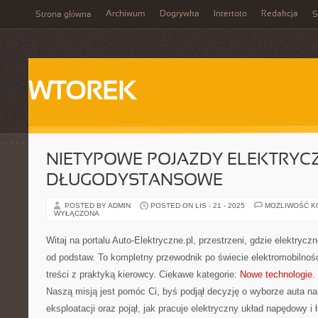
Archiwum
Dogrywka
Intertoto
Redakcja
Strona główna
S
WTOREK
NIETYPOWE POJAZDY ELEKTRYCZ
DŁUGODYSTANSOWE
POSTED BY ADMIN
POSTED ON LIS - 21 - 2025
MOŻLIWOŚĆ 
WYŁĄCZONA
Witaj na portalu Auto-Elektryczne.pl, przestrzeni, gdzie elektry
od podstaw. To kompletny przewodnik po świecie elektromobilnośc
treści z praktyką kierowcy. Ciekawe kategorie:
Nowe technologie
.
Naszą misją jest pomóc Ci, byś podjął decyzję o wyborze auta na
eksploatacji oraz pojął, jak pracuje elektryczny układ napędowy 