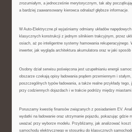
zrozumiałym, a jednocześnie merytorycznym, tak aby początkujący
a bardziej zaawansowany kierowca odnalazł głębsze informacje.
W Auto-Elektryczne.pl wyjaśniamy odmiany układów napędowych
klasycznych konstrukcji z jednym silnikiem trakcyjnym, przez ukł
osiach, aż po inteligentne systemy hamowania rekuperacyjnego. 
inwerter, jak wygląda architektura akumulatora oraz w jaki sposó
Osobny dział serwisu poświęcona jest uzupełnianiu energii sam
obszarze czekają opisy ładowania prądem przemiennym i stałym, z
poszczególnych typów ładowania, a także realne przykłady tego, 
przy codziennych dojazdach i w trakcie podróży między miastami
Poruszamy kwestię finansów związanych z posiadaniem EV. Anal
wydatki na ładowanie oraz utrzymanie pojazdu, pokazując gdzie 
uważać przy wyborze modelu. Przybliżamy, jak analizować koszt
samochodu elektrycznego w stosunku do klasycznych samochod