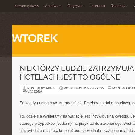
Archiwum
Dogrywka
Intertoto
Redakcja
Strona główna
S
WTOREK
NIEKTÓRZY LUDZIE ZATRZYMUJĄ 
HOTELACH. JEST TO OGÓLNE
POSTED BY ADMIN
POSTED ON WRZ - 4 - 2025
MOŻLIWOŚĆ 
WYŁĄCZONA
Za każdy nocleg powinniśmy uiścić. Płacimy za dobę hotelową, 
To, gdzie się wybieramy na wakacje jest indywidualną kwestią. J
szeregu przypadków jeździmy na przykład do zakopanego. Jest to
niezbyt duże miasteczko położone na Podhalu. Każdego roku do