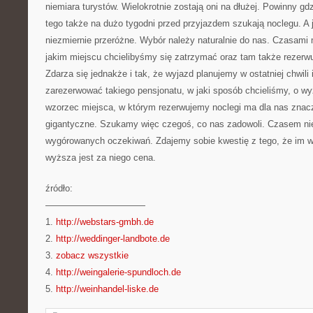
niemiara turystów. Wielokrotnie zostają oni na dłużej. Powinny g
tego także na dużo tygodni przed przyjazdem szukają noclegu. A 
niezmiernie przeróżne. Wybór należy naturalnie do nas. Czasami
jakim miejscu chcielibyśmy się zatrzymać oraz tam także rezer
Zdarza się jednakże i tak, że wyjazd planujemy w ostatniej chwil
zarezerwować takiego pensjonatu, w jaki sposób chcieliśmy, o w
wzorzec miejsca, w którym rezerwujemy noclegi ma dla nas znacz
gigantyczne. Szukamy więc czegoś, co nas zadowoli. Czasem n
wygórowanych oczekiwań. Zdajemy sobie kwestię z tego, że im w
wyższa jest za niego cena.
źródło:
———————————
1.
http://webstars-gmbh.de
2.
http://weddinger-landbote.de
3.
zobacz wszystkie
4.
http://weingalerie-spundloch.de
5.
http://weinhandel-liske.de