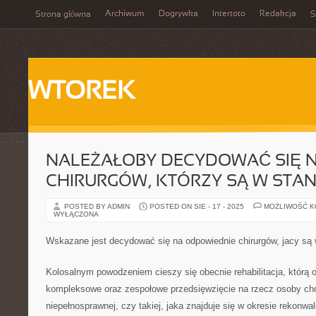
Archiwum
Dogrywka
Intertoto
Redakcja
Strona główna
S
WTOREK
NALEŻAŁOBY DECYDOWAĆ SIĘ 
CHIRURGÓW, KTÓRZY SĄ W STAN
POSTED BY ADMIN
POSTED ON SIE - 17 - 2025
MOŻLIWOŚĆ 
WYŁĄCZONA
Wskazane jest decydować się na odpowiednie chirurgów, jacy są 
Kolosalnym powodzeniem cieszy się obecnie rehabilitacja, którą o
kompleksowe oraz zespołowe przedsięwzięcie na rzecz osoby chor
niepełnosprawnej, czy takiej, jaka znajduje się w okresie rekonwa