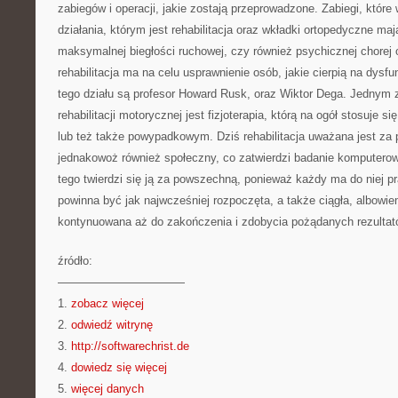
zabiegów i operacji, jakie zostają przeprowadzone. Zabiegi, któr
działania, którym jest rehabilitacja oraz wkładki ortopedyczne ma
maksymalnej biegłości ruchowej, czy również psychicznej chorej 
rehabilitacja ma na celu usprawnienie osób, jakie cierpią na dys
tego działu są profesor Howard Rusk, oraz Wiktor Dega. Jednym 
rehabilitacji motorycznej jest fizjoterapia, którą na ogół stosuje 
lub też także powypadkowym. Dziś rehabilitacja uważana jest za 
jednakowoż również społeczny, co zatwierdzi badanie komputero
tego twierdzi się ją za powszechną, ponieważ każdy ma do niej 
powinna być jak najwcześniej rozpoczęta, a także ciągła, albowi
kontynuowana aż do zakończenia i zdobycia pożądanych rezultat
źródło:
———————————
1.
zobacz więcej
2.
odwiedź witrynę
3.
http://softwarechrist.de
4.
dowiedz się więcej
5.
więcej danych