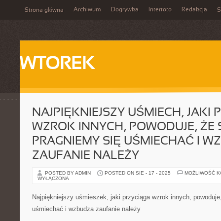
Archiwum
Dogrywka
Intertoto
Redakcja
Strona główna
S
WTOREK
NAJPIĘKNIEJSZY UŚMIECH, JAKI 
WZROK INNYCH, POWODUJE, ŻE 
PRAGNIEMY SIĘ UŚMIECHAĆ I W
ZAUFANIE NALEŻY
POSTED BY ADMIN
POSTED ON SIE - 17 - 2025
MOŻLIWOŚĆ 
WYŁĄCZONA
Najpiękniejszy uśmieszek, jaki przyciąga wzrok innych, powoduj
uśmiechać i wzbudza zaufanie należy