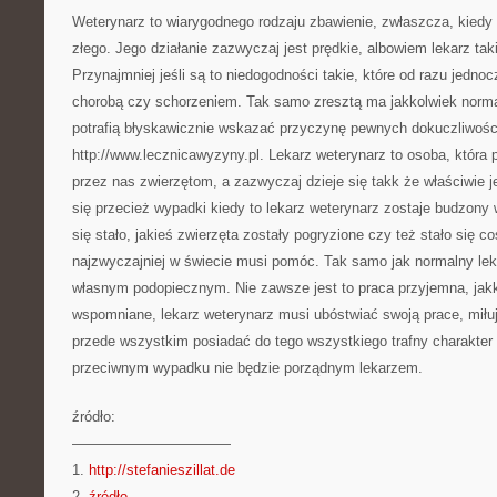
Weterynarz to wiarygodnego rodzaju zbawienie, zwłaszcza, kiedy 
złego. Jego działanie zazwyczaj jest prędkie, albowiem lekarz taki
Przynajmniej jeśli są to niedogodności takie, które od razu jedno
chorobą czy schorzeniem. Tak samo zresztą ma jakkolwiek normal
potrafią błyskawicznie wskazać przyczynę pewnych dokuczliwości
http://www.lecznicawyzyny.pl. Lekarz weterynarz to osoba, która
przez nas zwierzętom, a zazwyczaj dzieje się takk że właściwie je
się przecież wypadki kiedy to lekarz weterynarz zostaje budzony
się stało, jakieś zwierzęta zostały pogryzione czy też stało się 
najzwyczajniej w świecie musi pomóc. Tak samo jak normalny le
własnym podopiecznym. Nie zawsze jest to praca przyjemna, jakko
wspomniane, lekarz weterynarz musi ubóstwiać swoją prace, miłu
przede wszystkim posiadać do tego wszystkiego trafny charakter
przeciwnym wypadku nie będzie porządnym lekarzem.
źródło:
———————————
1.
http://stefanieszillat.de
2.
źródło