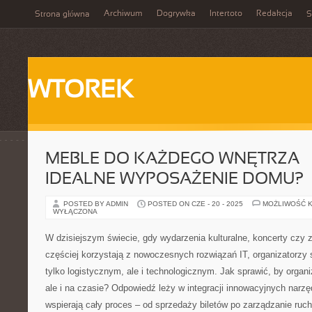
Archiwum
Dogrywka
Intertoto
Redakcja
Strona główna
S
WTOREK
MEBLE DO KAŻDEGO WNĘTRZA –
IDEALNE WYPOSAŻENIE DOMU?
POSTED BY ADMIN
POSTED ON CZE - 20 - 2025
MOŻLIWOŚĆ 
WYŁĄCZONA
W dzisiejszym świecie, gdy wydarzenia kulturalne, koncerty czy
częściej korzystają z nowoczesnych rozwiązań IT, organizatorzy
tylko logistycznym, ale i technologicznym. Jak sprawić, by organi
ale i na czasie? Odpowiedź leży w integracji innowacyjnych narzę
wspierają cały proces – od sprzedaży biletów po zarządzanie ru