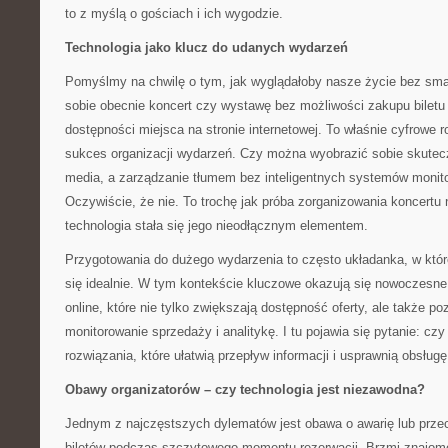
to z myślą o gościach i ich wygodzie.
Technologia jako klucz do udanych wydarzeń
Pomyślmy na chwilę o tym, jak wyglądałoby nasze życie bez sma
sobie obecnie koncert czy wystawę bez możliwości zakupu biletu
dostępności miejsca na stronie internetowej. To właśnie cyfrowe r
sukces organizacji wydarzeń. Czy można wyobrazić sobie skutec
media, a zarządzanie tłumem bez inteligentnych systemów monitor
Oczywiście, że nie. To trochę jak próba zorganizowania koncertu
technologia stała się jego nieodłącznym elementem.
Przygotowania do dużego wydarzenia to często układanka, w któr
się idealnie. W tym kontekście kluczowe okazują się nowoczesn
online, które nie tylko zwiększają dostępność oferty, ale także p
monitorowanie sprzedaży i analitykę. I tu pojawia się pytanie: cz
rozwiązania, które ułatwią przepływ informacji i usprawnią obsługę
Obawy organizatorów – czy technologia jest niezawodna?
Jednym z najczęstszych dylematów jest obawa o awarię lub prze
biletów podczas szczytowego momentu rezerwacji. Brzmi znajomo