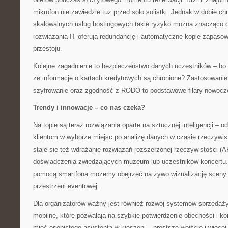
mikrofon nie zawiedzie tuż przed solo solistki. Jednak w dobie ch
skalowalnych usług hostingowych takie ryzyko można znacząco o
rozwiązania IT oferują redundancję i automatyczne kopie zapasow
przestoju.
Kolejne zagadnienie to bezpieczeństwo danych uczestników – bo 
że informacje o kartach kredytowych są chronione? Zastosowanie
szyfrowanie oraz zgodność z RODO to podstawowe filary nowoczes
Trendy i innowacje – co nas czeka?
Na topie są teraz rozwiązania oparte na sztucznej inteligencji –
klientom w wyborze miejsc po analizę danych w czasie rzeczywis
staje się też wdrażanie rozwiązań rozszerzonej rzeczywistości (
doświadczenia zwiedzających muzeum lub uczestników koncertu
pomocą smartfona możemy obejrzeć na żywo wizualizację sceny 
przestrzeni eventowej.
Dla organizatorów ważny jest również rozwój systemów sprzedaży 
mobilne, które pozwalają na szybkie potwierdzenie obecności i kon
mieć osobistego asystenta w kieszeni – prostsze wejście i więcej