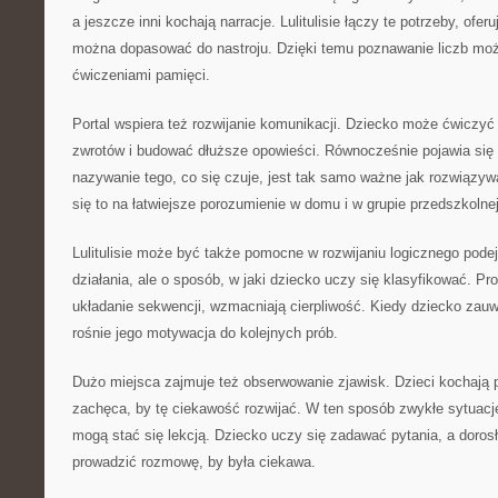
a jeszcze inni kochają narracje. Lulitulisie łączy te potrzeby, ofer
można dopasować do nastroju. Dzięki temu poznawanie liczb może
ćwiczeniami pamięci.
Portal wspiera też rozwijanie komunikacji. Dziecko może ćwiczyć
zwrotów i budować dłuższe opowieści. Równocześnie pojawia się 
nazywanie tego, co się czuje, jest tak samo ważne jak rozwiązy
się to na łatwiejsze porozumienie w domu i w grupie przedszkolnej
Lulitulisie może być także pomocne w rozwijaniu logicznego podej
działania, ale o sposób, w jaki dziecko uczy się klasyfikować. Pro
układanie sekwencji, wzmacniają cierpliwość. Kiedy dziecko zauw
rośnie jego motywacja do kolejnych prób.
Dużo miejsca zajmuje też obserwowanie zjawisk. Dzieci kochają py
zachęca, by tę ciekawość rozwijać. W ten sposób zwykłe sytu
mogą stać się lekcją. Dziecko uczy się zadawać pytania, a dorosły
prowadzić rozmowę, by była ciekawa.