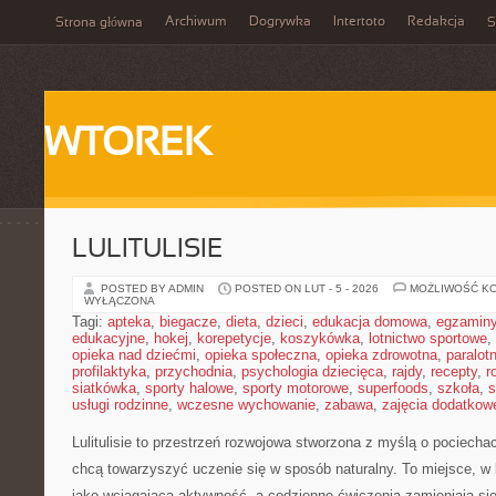
Archiwum
Dogrywka
Intertoto
Redakcja
Strona główna
S
WTOREK
LULITULISIE
POSTED BY ADMIN
POSTED ON LUT - 5 - 2026
MOŻLIWOŚĆ K
WYŁĄCZONA
Tagi:
apteka
,
biegacze
,
dieta
,
dzieci
,
edukacja domowa
,
egzamin
edukacyjne
,
hokej
,
korepetycje
,
koszykówka
,
lotnictwo sportowe
,
opieka nad dziećmi
,
opieka społeczna
,
opieka zdrowotna
,
paralot
profilaktyka
,
przychodnia
,
psychologia dziecięca
,
rajdy
,
recepty
,
r
siatkówka
,
sporty halowe
,
sporty motorowe
,
superfoods
,
szkoła
,
s
usługi rodzinne
,
wczesne wychowanie
,
zabawa
,
zajęcia dodatkow
Lulitulisie to przestrzeń rozwojowa stworzona z myślą o pociechac
chcą towarzyszyć uczenie się w sposób naturalny. To miejsce, 
jako wciągająca aktywność, a codzienne ćwiczenia zamieniają si