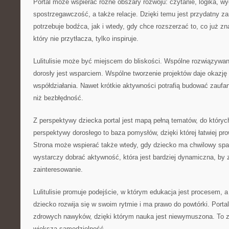
Portal może wspierać różne obszary rozwoju: czytanie, logika, wy
spostrzegawczość, a także relacje. Dzięki temu jest przydatny z
potrzebuje bodźca, jak i wtedy, gdy chce rozszerzać to, co już zn
który nie przytłacza, tylko inspiruje.
Lulitulisie może być miejscem do bliskości. Wspólne rozwiązywa
dorosły jest wsparciem. Wspólne tworzenie projektów daje okazję
współdziałania. Nawet krótkie aktywności potrafią budować zaufan
niż bezbłędność.
Z perspektywy dziecka portal jest mapą pełną tematów, do który
perspektywy dorosłego to baza pomysłów, dzięki której łatwiej p
Strona może wspierać także wtedy, gdy dziecko ma chwilowy sp
wystarczy dobrać aktywność, która jest bardziej dynamiczna, by
zainteresowanie.
Lulitulisie promuje podejście, w którym edukacja jest procesem,
dziecko rozwija się w swoim rytmie i ma prawo do powtórki. Port
zdrowych nawyków, dzięki którym nauka jest niewymuszona. To z 
większą samodzielność.