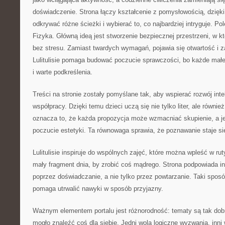
doświadczenie. Strona łączy kształcenie z pomysłowością, dzię
odkrywać różne ścieżki i wybierać to, co najbardziej intryguje. P
Fizyka. Główną ideą jest stworzenie bezpiecznej przestrzeni, w k
bez stresu. Zamiast twardych wymagań, pojawia się otwartość i 
Lulitulisie pomaga budować poczucie sprawczości, bo każde małe
i warte podkreślenia.
Treści na stronie zostały pomyślane tak, aby wspierać rozwój int
współpracy. Dzięki temu dzieci uczą się nie tylko liter, ale równi
oznacza to, że każda propozycja może wzmacniać skupienie, a j
poczucie estetyki. Ta równowaga sprawia, że poznawanie staje się
Lulitulisie inspiruje do wspólnych zajęć, które można wpleść w r
mały fragment dnia, by zrobić coś mądrego. Strona podpowiada ins
poprzez doświadczanie, a nie tylko przez powtarzanie. Taki spos
pomaga utrwalić nawyki w sposób przyjazny.
Ważnym elementem portalu jest różnorodność: tematy są tak dob
mogło znaleźć coś dla siebie. Jedni wolą logiczne wyzwania, inni 