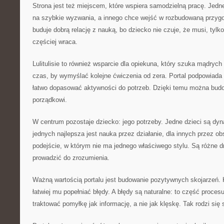
Strona jest też miejscem, które wspiera samodzielną pracę. Jed
na szybkie wyzwania, a innego chce wejść w rozbudowaną przyg
buduje dobrą relację z nauką, bo dziecko nie czuje, że musi, tylk
częściej wraca.
Lulitulisie to również wsparcie dla opiekuna, który szuka mądryc
czas, by wymyślać kolejne ćwiczenia od zera. Portal podpowiada k
łatwo dopasować aktywności do potrzeb. Dzięki temu można budo
porządkowi.
W centrum pozostaje dziecko: jego potrzeby. Jedne dzieci są dy
jednych najlepsza jest nauka przez działanie, dla innych przez obs
podejście, w którym nie ma jednego właściwego stylu. Są różne d
prowadzić do zrozumienia.
Ważną wartością portalu jest budowanie pozytywnych skojarzeń. 
łatwiej mu popełniać błędy. A błędy są naturalne: to część procesu
traktować pomyłkę jak informację, a nie jak klęskę. Tak rodzi się