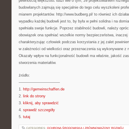
pewnością większość ludzi wie o tym, że projektowaniem różnego 
budowlanych zajmują się specjalnie do tego celu wyszkoleni profes
mianem projektantów. http://www.budberg.pl/ to również ich działa
wypadku każdej budowli jest to, by była w pełni solidna i na domi
spełniała swoje funkcje. Poprzez stabilność budowli, należy opró
obowiązek ona spełniać wszelkie normy bezpieczeństwa, inaczej 
charakteryzując człowiek podczas korzystania z jej zalet powinie
w zależności od wielkości oraz przeznaczenia są wykonywane z r
Okazały wpływ na funkcjonalność budowli ma właśnie, jakość zas
stworzenia materiałów.
źródło:
———————————
1.
http://gemeinschaffen.de
2.
link do strony
3.
kliknij, aby sprawdzić
4.
sprawdź szczegóły
5.
tutaj
CATEGORIES:
OCHRONA ŚRODOWISKA I ZRÓWNOWAŻONY ROZWÓJ