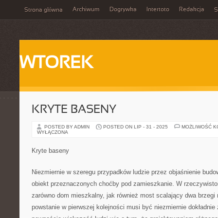
Archiwum
Dogrywka
Intertoto
Redakcja
Strona główna
S
WTOREK
KRYTE BASENY
POSTED BY ADMIN
POSTED ON LIP - 31 - 2025
MOŻLIWOŚĆ 
WYŁĄCZONA
Kryte baseny
Niezmiernie w szeregu przypadków ludzie przez objaśnienie budow
obiekt przeznaczonych choćby pod zamieszkanie. W rzeczywist
zarówno dom mieszkalny, jak również most scalający dwa brzegi 
powstanie w pierwszej kolejności musi być niezmiernie dokładnie