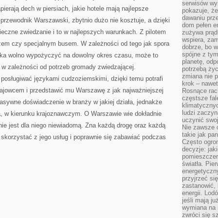
serwisów wym
apierają dech w piersiach, jakie hotele mają najlepsze
pokazuje, że
dawaniu prz
przewodnik Warszawski, zbytnio dużo nie kosztuje, a dzięki
dom pełen en
eczne zwiedzanie i to w najlepszych warunkach. Z pilotem
zużywa prądu
wspiera, zam
zem czy specjalnym busem. W zależności od tego jak spora
dobrze, bo 
spójne z ty
ika wolno wypożyczyć na dowolny okres czasu, może to
planetę, odp
, w zależności od potrzeb gromady zwiedzającej.
potrzebą życ
zmiana nie p
posługiwać językami cudzoziemskimi, dzięki temu potrafi
krok – nawet
ajowcem i przedstawić mu Warszawę z jak najważniejszej
Rosnące rach
częstsze fa
asywne doświadczenie w branży w jakiej działa, jednakże
klimatycznyc
ludzi zaczyn
, w kierunku krajoznawczym. O Warszawie wie dokładnie
uczynić swoj
nie jest dla niego niewiadomą. Zna każdą drogę oraz każdą
Nie zawsze c
takie jak pa
y skorzystać z jego usług i poprawnie się zabawiać podczas
Często ogrom
decyzje: jak
pomieszczen
światła. Pi
energetyczn
przyjrzeć si
zastanowić, 
energii. Lod
jeśli mają j
wymiana na 
zwróci się s