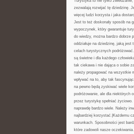
Turystyka to nie tylko zwiedzanie,
zezwalają rozwijać tę dziedzinę. J
więcej ludzi korzysta i jaka dost
Jest to też doskonały sposób na 
wypoczynek, który gwarantuje tur
do wiedzy, można bardzo dobrze p
oddziałuje na dziedzinę, jaką jest
celach turystycznych podróżować.
są świetne i dla każdego człowiek
tak ciekawa i nie dająca o sobie 
należy propagować na wszystkie m
wpływać na to, aby tak fascynując
na pewno będą zyskiwać wiele korz
podróżowanie, ale dla niektórych 
przez turystykę spełniać życiowo.
naprawdę bardzo wiele. Należy inw
najbardziej korzystać.|Każdemu c
warunkach. Sposobności jest bardz
które zadowoli nasze oczekiwania.