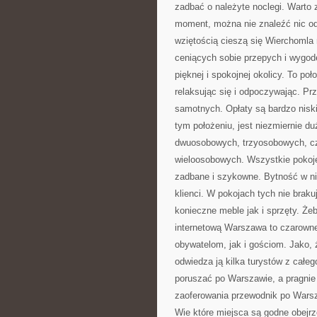
zadbać o należyte noclegi. Warto 
moment, można nie znaleźć nic od
wziętością cieszą się Wierchomla 
ceniących sobie przepych i wygodę 
pięknej i spokojnej okolicy. To po
relaksując się i odpoczywając. Prz
samotnych. Opłaty są bardzo nis
tym położeniu, jest niezmiernie d
dwuosobowych, trzyosobowych, cz
wieloosobowych. Wszystkie pokoj
zadbane i szykowne. Bytność w ni
klienci. W pokojach tych nie bra
konieczne meble jak i sprzęty. Żeb
internetową Warszawa to czarowne
obywatelom, jak i gościom. Jako, ż
odwiedza ją kilka turystów z całeg
poruszać po Warszawie, a pragnie 
zaoferowania przewodnik po Warsz
Wie które miejsca są godne obejrz