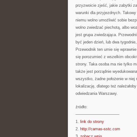
przyzwoicie zjeść, jakie zabytki z
warunki dla przyjezdnych. Takowy 
niemu wolno umożliwić sobie bezpi
wolno zwiedzać piechotą, albo wo
jest grupa zwiedzająca. Przewodn
być jeden dzień, lub dwa tygodnie
Przewodnik ten umie się wprawnie 
się porozumieć z wszelkim obcokr
strony. Taka osoba ma nie tylko m
także jest porządnie wyedukowana
wszystko, żadne położenie w niej 
lokalizację, dlatego też należałob
odwiedzania Warszawy.
źródło:
———————————
1.
link do strony
2.
http://camas-sstc.com
3.
zobacz wpis