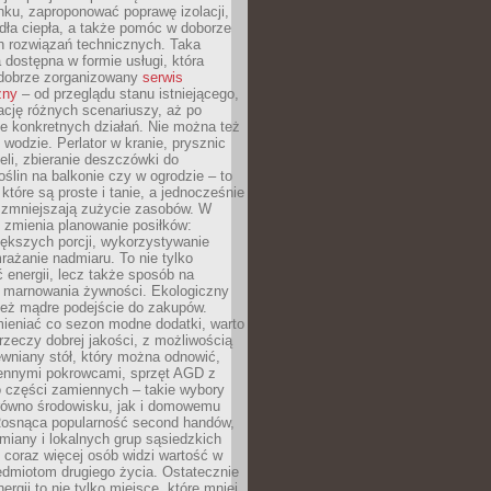
ku, zaproponować poprawę izolacji,
dła ciepła, a także pomóc w doborze
h rozwiązań technicznych. Taka
 dostępna w formie usługi, która
dobrze zorganizowany
serwis
zny
– od przeglądu stanu istniejącego,
cję różnych scenariuszy, aż po
e konkretnych działań. Nie można też
wodzie. Perlator w kranie, prysznic
eli, zbieranie deszczówki do
oślin na balkonie czy w ogrodzie – to
 które są proste i tanie, a jednocześnie
 zmniejszają zużycie zasobów. W
 zmienia planowanie posiłków:
ększych porcji, wykorzystywanie
rażanie nadmiaru. To nie tylko
energii, lecz także sposób na
e marnowania żywności. Ekologiczny
ież mądre podejście do zakupów.
ieniać co sezon modne dodatki, warto
rzeczy dobrej jakości, z możliwością
wniany stół, który można odnowić,
ennymi pokrowcami, sprzęt AGD z
 części zamiennych – takie wybory
arówno środowisku, jak i domowemu
Rosnąca popularność second handów,
iany i lokalnych grup sąsiedzkich
 coraz więcej osób widzi wartość w
edmiotom drugiego życia. Ostatecznie
ergii to nie tylko miejsce, które mniej