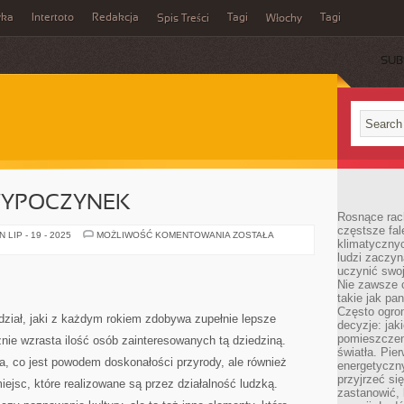
wka
Intertoto
Redakcja
Tagi
Tagi
Spis Treści
Włochy
SUB
YPOCZYNEK
Rosnące rach
częstsze fa
KOMFORTOWY
LIP - 19 - 2025
MOŻLIWOŚĆ KOMENTOWANIA
ZOSTAŁA
klimatycznyc
WYPOCZYNEK
ludzi zaczyn
uczynić swoj
Nie zawsze c
takie jak pa
Często ogrom
dział, jaki z każdym rokiem zdobywa zupełnie lepsze
decyzje: jak
pomieszczen
nie wzrasta ilość osób zainteresowanych tą dziedziną.
światła. Pi
a, co jest powodem doskonałości przyrody, ale również
energetyczn
przyjrzeć si
iejsc, które realizowane są przez działalność ludzką.
zastanowić, 