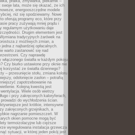
ówka, pralka, zmywarka, piekarnik –
uż swoje lata, może się okazać, że ich
nowsze, energooszczędne modele
zybciej, niż się spodziewamy. Nowe
to oferują programy eco, które przy
sie pracy zużywają mniej prądu i
y regularnym użytkowaniu daje
zczędności. Drugim elementem jest
. Wymiana tradycyjnych żarówek na
prostsza z możliwych zmian, a
 jedna z najbardziej opłacalnych.
e warto zastanowić się nad
przestrzeni. Czy naprawdę
y włączonego światła w każdym pokoju
? Czy biurko ustawione przy oknie nie
ej korzystać ze światła dziennego?
ty – przesunięcie stołu, zmiana koloru
iejszy, odsłonięcie zasłon – potrafią
niejszyć zapotrzebowanie na
ietlenie. Kolejną kwestią jest
 wentylacja. Wiele osób wietrzy
ługo i przy zakręconych kaloryferach,
 prowadzi do wychłodzenia ścian.
ktywniejsze jest krótkie, intensywne
rzy zakręconych grzejnikach, a
zybkie nagrzanie pomieszczeń. W
tarych okien pomocne mogą być
olety termoizolacyjne lub cięższe
rze wyregulowana instalacja grzewcza
nąć sytuacji, w której jeden pokój jest