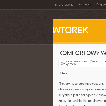
Archiwum
Dogry
Strona główna
WTOREK
KOMFORTOWY W
POSTED BY ADMIN
POSTED ON 
WYŁĄCZONA
Hotele
{Turystyka, to ogromnie obszerny 
oblicze i z pewnością systematycz
Turystyka jest szczególnie ciekaw
znacznie bardziej interesujących m