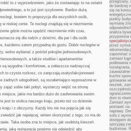
przegrzany, 
zrobić to z wyprzedzeniem, jako że zostawiając to na ostatni
do bardziej 
powiedniego, a to już jest ryzykowne. Bardzo dużą
się na konsu
energetyczne
noclegi, bowiem to propozycja dla wszystkich osób,
punkty budyn
wymianę źró
w niskiej cenie. Te noclegi znajdują się w niezmiernie
odpowiednic
łożenie gdzie można spędzić niezmiernie miło czas,
analiza bywa
przypomina 
eznacza się dla rodzin z dziećmi, dla par i dla osób
specjalistyc
kie, każdemu zatem przypadną do gustu. Dobór noclegów w
przez symula
rekomendacj
uży, wolno wybierać z pośród pokojów jednoosobowych,
zapominać o 
zamiast kąpi
teroosobowych, a także studiów i apartamentów
podlewania r
e są wygodne i komfortowe, a zwłaszcza nadzwyczaj
rozwiązania,
zauważalnie
ch to czysta rozkosz, co zaręczają usatysfakcjonowani
kuchni sporo
kuje żadnych udogodnień, są oszałamiająco wyposażone w
gotowanie wi
resztek, zam
y zająć sobie taki pobyt, wystarczy wejść na stronę
oszczędność 
ograniczeni
 miejsce, jakie ma bardzo dużo do zaoferowania swoim
dom to równ
e jest to stolica naszego kraju, przeto też co dziennie
Zamiast wym
postawić na 
o kraju i z obczyzny. Każdy kto nie ma pojęcia jak się
naprawy. Dre
zwiedzić jak najwięcej, winien skorzystać z tego, co ma do
sofa z wymi
dostępem do
awie. Taka osoba zna to miejsce, jak osobistą kieszeń.
sprzyjają z
budżetowi. 
enia, jaką restaurację powinno się odwiedzić aby