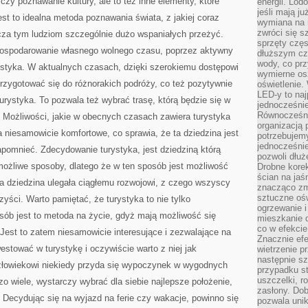
 czy poznawanie kultury, ale to też inne elementy, które
energii. Lod
jeśli mają j
est to idealna metoda poznawania świata, z jakiej coraz
wymiana na 
zwróci się s
arcza tym ludziom szczególnie dużo wspaniałych przeżyć.
sprzęty częs
gospodarowanie własnego wolnego czasu, poprzez aktywny
dłuższym cza
wody, co prz
ystyka. W aktualnych czasach, dzięki szerokiemu dostępowi
wymierne os
rzygotować się do różnorakich podróży, co też pozytywnie
oświetlenie
LED-y to naj
 turystyka. To pozwala też wybrać trasę, którą będzie się w
jednocześnie
Równocześni
 Możliwości, jakie w obecnych czasach zawiera turystyka
organizacją 
a niesamowicie komfortowe, co sprawia, że ta dziedzina jest
potrzebujem
jednocześnie
zapomnieć. Zdecydowanie turystyka, jest dziedziną którą
pozwoli dłuż
ożliwe sposoby, dlatego że w ten sposób jest możliwość
Drobne korek
ścian na jaśn
a dziedzina ulegała ciągłemu rozwojowi, z czego wszyscy
znacząco zm
sztuczne ośw
yści. Warto pamiętać, że turystyka to nie tylko
ogrzewanie i
osób jest to metoda na życie, gdyż mają możliwość się
mieszkanie d
co w efekcie
 Jest to zatem niesamowicie interesujące i zezwalające na
Znacznie efe
estować w turystykę i oczywiście warto z niej jak
wietrzenie p
następnie s
złowiekowi niekiedy przyda się wypoczynek w wygodnych
przypadku s
uszczelki, r
o wiele, wystarczy wybrać dla siebie najlepsze położenie,
zasłony. Dob
 Decydując się na wyjazd na ferie czy wakacje, powinno się
pozwala unik