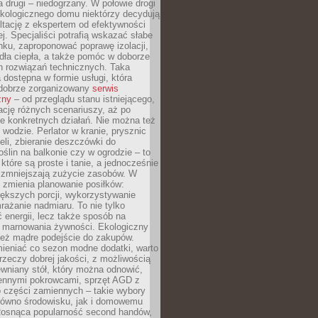
a drugi – niedogrzany. W połowie drogi
ekologicznego domu niektórzy decydują
ltację z ekspertem od efektywności
j. Specjaliści potrafią wskazać słabe
ku, zaproponować poprawę izolacji,
dła ciepła, a także pomóc w doborze
h rozwiązań technicznych. Taka
 dostępna w formie usługi, która
dobrze zorganizowany
serwis
zny
– od przeglądu stanu istniejącego,
cję różnych scenariuszy, aż po
e konkretnych działań. Nie można też
wodzie. Perlator w kranie, prysznic
eli, zbieranie deszczówki do
oślin na balkonie czy w ogrodzie – to
 które są proste i tanie, a jednocześnie
 zmniejszają zużycie zasobów. W
 zmienia planowanie posiłków:
ększych porcji, wykorzystywanie
rażanie nadmiaru. To nie tylko
energii, lecz także sposób na
e marnowania żywności. Ekologiczny
ież mądre podejście do zakupów.
ieniać co sezon modne dodatki, warto
rzeczy dobrej jakości, z możliwością
wniany stół, który można odnowić,
ennymi pokrowcami, sprzęt AGD z
 części zamiennych – takie wybory
arówno środowisku, jak i domowemu
Rosnąca popularność second handów,