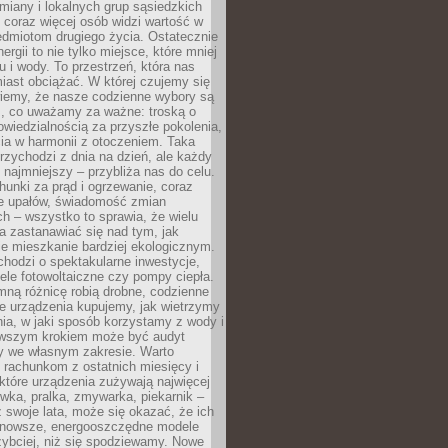
iany i lokalnych grup sąsiedzkich
 coraz więcej osób widzi wartość w
edmiotom drugiego życia. Ostatecznie
ergii to nie tylko miejsce, które mniej
 i wody. To przestrzeń, która nas
iast obciążać. W której czujemy się
wiemy, że nasze codzienne wybory są
m, co uważamy za ważne: troską o
owiedzialnością za przyszłe pokolenia,
ia w harmonii z otoczeniem. Taka
rzychodzi z dnia na dzień, ale każdy
 najmniejszy – przybliża nas do celu.
unki za prąd i ogrzewanie, coraz
le upałów, świadomość zmian
h – wszystko to sprawia, że wielu
a zastanawiać się nad tym, jak
e mieszkanie bardziej ekologicznym.
hodzi o spektakularne inwestycje,
nele fotowoltaiczne czy pompy ciepła.
ną różnicę robią drobne, codzienne
ie urządzenia kupujemy, jak wietrzymy
ia, w jaki sposób korzystamy z wody i
erwszym krokiem może być audyt
y we własnym zakresie. Warto
ę rachunkom z ostatnich miesięcy i
które urządzenia zużywają najwięcej
ówka, pralka, zmywarka, piekarnik –
uż swoje lata, może się okazać, że ich
nowsze, energooszczędne modele
zybciej, niż się spodziewamy. Nowe