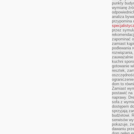
punkty budyn
wymianę źró
odpowiednic
analiza bywa
przypomina 
specjalistyc
przez symula
rekomendacj
zapominać o 
zamiast kąpi
podlewania r
rozwiązania,
zauważalnie
kuchni sporo
gotowanie wi
resztek, zam
oszczędność 
ograniczeni
dom to równ
Zamiast wym
postawić na 
naprawy. Dre
sofa z wymi
dostępem do
sprzyjają z
budżetowi. 
serwisów wym
pokazuje, że
dawaniu prz
dom pełen en