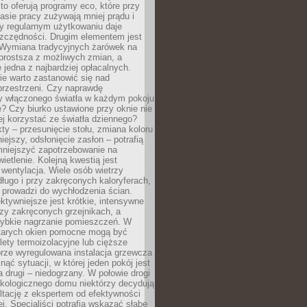
to oferują programy eco, które przy
sie pracy zużywają mniej prądu i
y regularnym użytkowaniu daje
zczędności. Drugim elementem jest
. Wymiana tradycyjnych żarówek na
prostsza z możliwych zmian, a
 jedna z najbardziej opłacalnych.
e warto zastanowić się nad
przestrzeni. Czy naprawdę
y włączonego światła w każdym pokoju
? Czy biurko ustawione przy oknie nie
ej korzystać ze światła dziennego?
ty – przesunięcie stołu, zmiana koloru
iejszy, odsłonięcie zasłon – potrafią
niejszyć zapotrzebowanie na
ietlenie. Kolejną kwestią jest
 wentylacja. Wiele osób wietrzy
ługo i przy zakręconych kaloryferach,
 prowadzi do wychłodzenia ścian.
ktywniejsze jest krótkie, intensywne
rzy zakręconych grzejnikach, a
zybkie nagrzanie pomieszczeń. W
tarych okien pomocne mogą być
olety termoizolacyjne lub cięższe
rze wyregulowana instalacja grzewcza
nąć sytuacji, w której jeden pokój jest
a drugi – niedogrzany. W połowie drogi
ekologicznego domu niektórzy decydują
ltację z ekspertem od efektywności
j. Specjaliści potrafią wskazać słabe