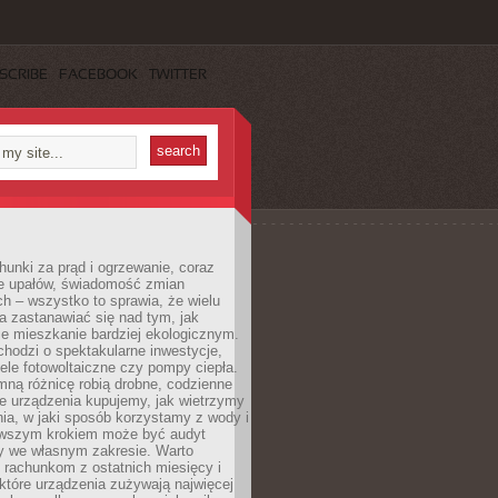
SCRIBE
FACEBOOK
TWITTER
unki za prąd i ogrzewanie, coraz
le upałów, świadomość zmian
h – wszystko to sprawia, że wielu
a zastanawiać się nad tym, jak
e mieszkanie bardziej ekologicznym.
hodzi o spektakularne inwestycje,
nele fotowoltaiczne czy pompy ciepła.
ną różnicę robią drobne, codzienne
ie urządzenia kupujemy, jak wietrzymy
ia, w jaki sposób korzystamy z wody i
erwszym krokiem może być audyt
y we własnym zakresie. Warto
ę rachunkom z ostatnich miesięcy i
które urządzenia zużywają najwięcej