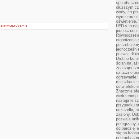
sprzęty częs
dłuższym cza
wody, co prz
wymierne os
oświetlenie
LED-y to naj
I AUTOMATYZACJA
jednocześnie
Równocześni
organizacją 
potrzebujem
jednocześnie
pozwoli dłuż
Drobne korek
ścian na jaśn
znacząco zm
sztuczne ośw
ogrzewanie i
mieszkanie d
co w efekcie
Znacznie efe
wietrzenie p
następnie s
przypadku s
uszczelki, r
zasłony. Dob
pozwala unik
przegrzany, 
do bardziej 
się na konsu
energetyczne