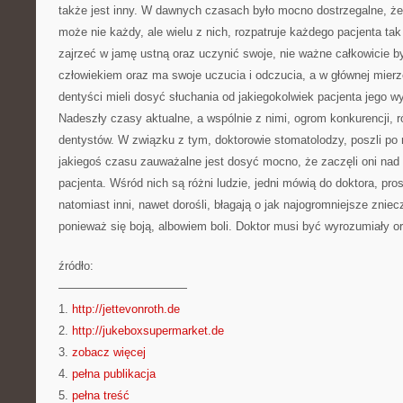
także jest inny. W dawnych czasach było mocno dostrzegalne, że 
może nie każdy, ale wielu z nich, rozpatruje każdego pacjenta 
zajrzeć w jamę ustną oraz uczynić swoje, nie ważne całkowicie był
człowiekiem oraz ma swoje uczucia i odczucia, a w głównej mierz
dentyści mieli dosyć słuchania od jakiegokolwiek pacjenta jego wyr
Nadeszły czasy aktualne, a wspólnie z nimi, ogrom konkurencji, 
dentystów. W związku z tym, doktorowie stomatolodzy, poszli po
jakiegoś czasu zauważalne jest dosyć mocno, że zaczęli oni nad
pacjenta. Wśród nich są różni ludzie, jedni mówią do doktora, pros
natomiast inni, nawet dorośli, błagają o jak najogromniejsze zniec
ponieważ się boją, albowiem boli. Doktor musi być wyrozumiały or
źródło:
———————————
1.
http://jettevonroth.de
2.
http://jukeboxsupermarket.de
3.
zobacz więcej
4.
pełna publikacja
5.
pełna treść