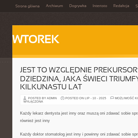
Archiwum
Dogrywka
Intertoto
Redakcja
Strona główna
S
WTOREK
JEST TO WZGLĘDNIE PREKURSO
DZIEDZINA, JAKA ŚWIECI TRIUM
KILKUNASTU LAT
POSTED BY ADMIN
POSTED ON LIP - 10 - 2025
MOŻLIWOŚĆ 
WYŁĄCZONA
Każdy lekarz dentysta jest inny oraz muszą oni zdawać sobie spr
również jest inny
Każdy doktor stomatolog jest inny i powinny oni zdawać sobie spr