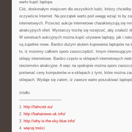
warto kupić laptopa.
Cóż, doskonałym miejscem dla wszystkich ludzi, którzy chcieliby
oczywiście Internet. Na początek warto pod uwagę wziąć to by za
internetowych. Przecież aukcje internetowe charakteryzują się 
atrakcyjnych ofert. Wystarczy trochę się rozejrzeć, aby znaleźć d
W serwisach aukcyjnych można kupić używane laptopy, jak i natur
są zupełnie nowe. Bardzo dużym atutem kupowania laptopów na i
to, iż możemy całkiem sporo zaoszczędzić. Innym interesującym
sklepy internetowe. Bardzo często w sklepach internetowych nietr
nieziemsko atrakcyjne. A więc na spokojnie można sporo zaoszczę
porównać ceny komputerów w e-sklepach z tymi, które można z
sklepach. Wydaje się zatem, iż zawsze warto poszukiwać laptopó
źródło:
———————————
1.
http://fahrzeit.eu/
2.
http://bahainews-uk.info/
3.
http://why-is-the-sky-blue.info/
4.
więcej treści