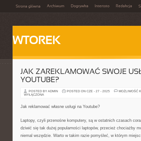
Archiwum
Dogrywka
Intertoto
Redakcja
Strona główna
S
WTOREK
JAK ZAREKLAMOWAĆ SWOJE USŁ
YOUTUBE?
POSTED BY ADMIN
POSTED ON CZE - 27 - 2025
MOŻLIWOŚĆ 
WYŁĄCZONA
Jak reklamować własne usługi na Youtube?
Laptopy, czyli przenośne komputery, są w ostatnich czasach cor
dziwić się tak dużej popularności laptopów, przecież chociażby 
niemal wszędzie. Warto w takim razie pomyśleć, w którym miejsc