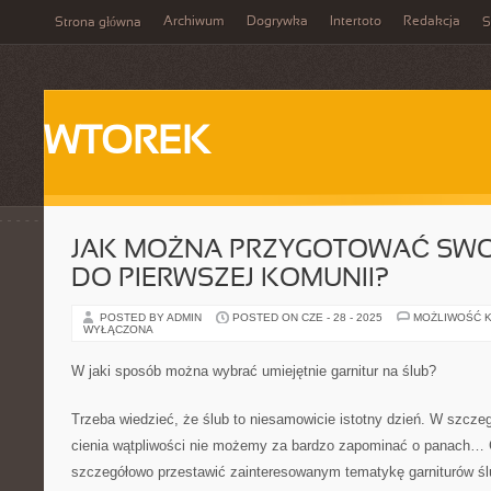
Archiwum
Dogrywka
Intertoto
Redakcja
Strona główna
S
WTOREK
JAK MOŻNA PRZYGOTOWAĆ SWO
DO PIERWSZEJ KOMUNII?
POSTED BY ADMIN
POSTED ON CZE - 28 - 2025
MOŻLIWOŚĆ 
WYŁĄCZONA
W jaki sposób można wybrać umiejętnie garnitur na ślub?
Trzeba wiedzieć, że ślub to niesamowicie istotny dzień. W szczeg
cienia wątpliwości nie możemy za bardzo zapominać o panach… 
szczegółowo przestawić zainteresowanym tematykę garniturów ś