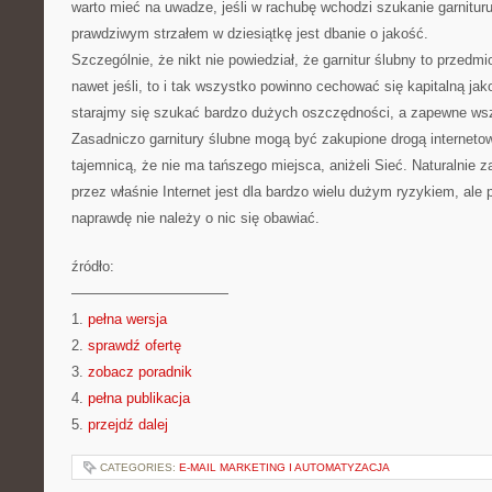
warto mieć na uwadze, jeśli w rachubę wchodzi szukanie garnitur
prawdziwym strzałem w dziesiątkę jest dbanie o jakość.
Szczególnie, że nikt nie powiedział, że garnitur ślubny to przedm
nawet jeśli, to i tak wszystko powinno cechować się kapitalną ja
starajmy się szukać bardzo dużych oszczędności, a zapewne ws
Zasadniczo garnitury ślubne mogą być zakupione drogą internetow
tajemnicą, że nie ma tańszego miejsca, aniżeli Sieć. Naturalnie z
przez właśnie Internet jest dla bardzo wielu dużym ryzykiem, ale 
naprawdę nie należy o nic się obawiać.
źródło:
———————————
1.
pełna wersja
2.
sprawdź ofertę
3.
zobacz poradnik
4.
pełna publikacja
5.
przejdź dalej
CATEGORIES:
E-MAIL MARKETING I AUTOMATYZACJA