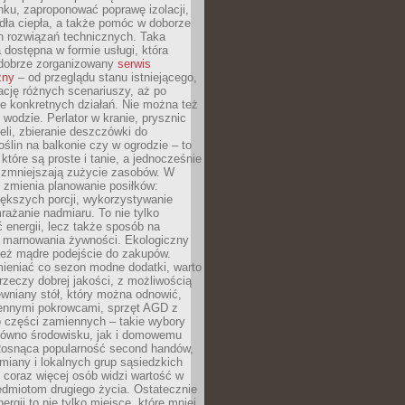
ku, zaproponować poprawę izolacji,
dła ciepła, a także pomóc w doborze
h rozwiązań technicznych. Taka
 dostępna w formie usługi, która
dobrze zorganizowany
serwis
zny
– od przeglądu stanu istniejącego,
cję różnych scenariuszy, aż po
e konkretnych działań. Nie można też
wodzie. Perlator w kranie, prysznic
eli, zbieranie deszczówki do
oślin na balkonie czy w ogrodzie – to
 które są proste i tanie, a jednocześnie
 zmniejszają zużycie zasobów. W
 zmienia planowanie posiłków:
ększych porcji, wykorzystywanie
rażanie nadmiaru. To nie tylko
energii, lecz także sposób na
e marnowania żywności. Ekologiczny
ież mądre podejście do zakupów.
ieniać co sezon modne dodatki, warto
rzeczy dobrej jakości, z możliwością
wniany stół, który można odnowić,
ennymi pokrowcami, sprzęt AGD z
 części zamiennych – takie wybory
arówno środowisku, jak i domowemu
Rosnąca popularność second handów,
iany i lokalnych grup sąsiedzkich
 coraz więcej osób widzi wartość w
edmiotom drugiego życia. Ostatecznie
ergii to nie tylko miejsce, które mniej