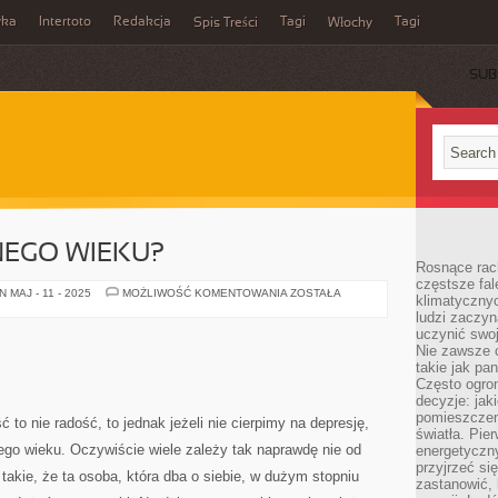
wka
Intertoto
Redakcja
Tagi
Tagi
Spis Treści
Włochy
SUB
NEGO WIEKU?
Rosnące rach
częstsze fa
JAK
 MAJ - 11 - 2025
MOŻLIWOŚĆ KOMENTOWANIA
ZOSTAŁA
klimatycznyc
DOŻYĆ
ludzi zaczyn
PÓŹNEGO
WIEKU?
uczynić swoj
Nie zawsze c
takie jak pa
Często ogrom
decyzje: jak
pomieszczen
to nie radość, to jednak jeżeli nie cierpimy na depresję,
światła. Pi
o wieku. Oczywiście wiele zależy tak naprawdę nie od
energetyczn
przyjrzeć si
ą takie, że ta osoba, która dba o siebie, w dużym stopniu
zastanowić, 