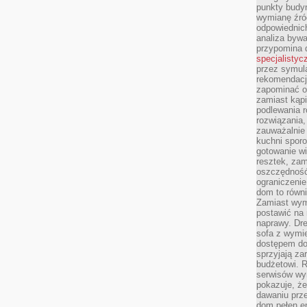
punkty budyn
wymianę źró
odpowiednic
analiza bywa
przypomina 
specjalistyc
przez symula
rekomendacj
zapominać o 
zamiast kąpi
podlewania r
rozwiązania,
zauważalnie
kuchni sporo
gotowanie wi
resztek, zam
oszczędność 
ograniczeni
dom to równ
Zamiast wym
postawić na 
naprawy. Dre
sofa z wymi
dostępem do
sprzyjają z
budżetowi. 
serwisów wym
pokazuje, że
dawaniu prz
dom pełen en