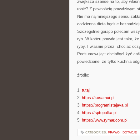
zwiększa szanse na to, aby właśni
robić? Z pewnością prawdziwym st
Nie ma najmniejszego sensu zakład
codzienna dieta będzie beznadziej
Szczególnie gorąco polecam wszy
ryb. W końcu prawda jest taka, że
ryby. I właśnie przez, chociaż oc
Podsumowując: chciałbyś żyć całk
powiedziane, że tylko kuchnia odg
źródło:
———————————
1.
tutaj
2.
https://kosamui.pl
3.
https://programistajava.pl
4.
https://sptopolka.pl
5.
https://www.rymar.com.pl
CATEGORIES:
PRAWO I DOTACJE