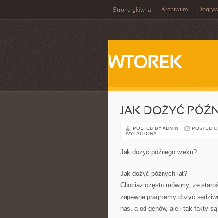
Archiwum
Dogry
Strona główna
WTOREK
JAK DOŻYĆ PÓŹ
POSTED BY ADMIN
POSTED ON
WYŁĄCZONA
Jak dożyć późnego wieku?
Jak dożyć późnych lat?
Chociaż często mówimy, że starość 
zapewne pragniemy dożyć sędziweg
nas, a od genów, ale i tak fakty s