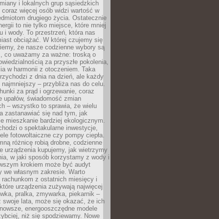
iany i lokalnych grup sąsiedzkich
 coraz więcej osób widzi wartość w
edmiotom drugiego życia. Ostatecznie
ergii to nie tylko miejsce, które mniej
 i wody. To przestrzeń, która nas
iast obciążać. W której czujemy się
wiemy, że nasze codzienne wybory są
m, co uważamy za ważne: troską o
owiedzialnością za przyszłe pokolenia,
ia w harmonii z otoczeniem. Taka
rzychodzi z dnia na dzień, ale każdy
 najmniejszy – przybliża nas do celu.
unki za prąd i ogrzewanie, coraz
le upałów, świadomość zmian
h – wszystko to sprawia, że wielu
a zastanawiać się nad tym, jak
e mieszkanie bardziej ekologicznym.
hodzi o spektakularne inwestycje,
nele fotowoltaiczne czy pompy ciepła.
ną różnicę robią drobne, codzienne
ie urządzenia kupujemy, jak wietrzymy
ia, w jaki sposób korzystamy z wody i
erwszym krokiem może być audyt
y we własnym zakresie. Warto
ę rachunkom z ostatnich miesięcy i
które urządzenia zużywają najwięcej
ówka, pralka, zmywarka, piekarnik –
uż swoje lata, może się okazać, że ich
nowsze, energooszczędne modele
zybciej, niż się spodziewamy. Nowe