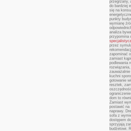
przegrzany, 
do bardziej 
się na konsu
energetyczne
punkty budyn
wymianę źró
odpowiednic
analiza bywa
przypomina 
specjalistyc
przez symula
rekomendacj
zapominać o 
zamiast kąpi
podlewania r
rozwiązania,
zauważalnie
kuchni sporo
gotowanie wi
resztek, zam
oszczędność 
ograniczeni
dom to równ
Zamiast wym
postawić na 
naprawy. Dre
sofa z wymi
dostępem do
sprzyjają z
budżetowi. 