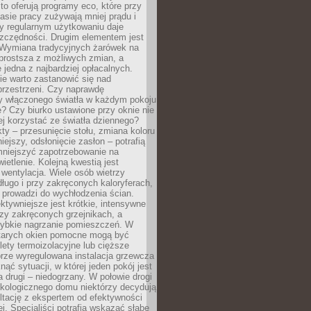
to oferują programy eco, które przy
sie pracy zużywają mniej prądu i
y regularnym użytkowaniu daje
zczędności. Drugim elementem jest
. Wymiana tradycyjnych żarówek na
prostsza z możliwych zmian, a
 jedna z najbardziej opłacalnych.
e warto zastanowić się nad
przestrzeni. Czy naprawdę
y włączonego światła w każdym pokoju
? Czy biurko ustawione przy oknie nie
ej korzystać ze światła dziennego?
ty – przesunięcie stołu, zmiana koloru
iejszy, odsłonięcie zasłon – potrafią
niejszyć zapotrzebowanie na
ietlenie. Kolejną kwestią jest
 wentylacja. Wiele osób wietrzy
ługo i przy zakręconych kaloryferach,
 prowadzi do wychłodzenia ścian.
ktywniejsze jest krótkie, intensywne
rzy zakręconych grzejnikach, a
zybkie nagrzanie pomieszczeń. W
tarych okien pomocne mogą być
olety termoizolacyjne lub cięższe
rze wyregulowana instalacja grzewcza
nąć sytuacji, w której jeden pokój jest
a drugi – niedogrzany. W połowie drogi
ekologicznego domu niektórzy decydują
ltację z ekspertem od efektywności
j. Specjaliści potrafią wskazać słabe