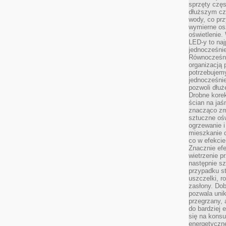
sprzęty częs
dłuższym cza
wody, co prz
wymierne os
oświetlenie
LED-y to naj
jednocześnie
Równocześni
organizacją 
potrzebujem
jednocześnie
pozwoli dłuż
Drobne korek
ścian na jaśn
znacząco zm
sztuczne ośw
ogrzewanie i
mieszkanie d
co w efekcie
Znacznie efe
wietrzenie p
następnie s
przypadku s
uszczelki, r
zasłony. Dob
pozwala unik
przegrzany, 
do bardziej 
się na konsu
energetyczne