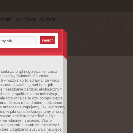
SCRIBE
FACEBOOK
TWITTER
unki za prąd i ogrzewanie, coraz
le upałów, świadomość zmian
h – wszystko to sprawia, że wielu
a zastanawiać się nad tym, jak
e mieszkanie bardziej ekologicznym.
hodzi o spektakularne inwestycje,
nele fotowoltaiczne czy pompy ciepła.
ną różnicę robią drobne, codzienne
ie urządzenia kupujemy, jak wietrzymy
ia, w jaki sposób korzystamy z wody i
erwszym krokiem może być audyt
y we własnym zakresie. Warto
ę rachunkom z ostatnich miesięcy i
które urządzenia zużywają najwięcej