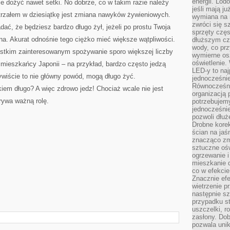
energii. Lod
e dożyć nawet setki. No dobrze, co w takim razie należy
jeśli mają j
rzałem w dziesiątkę jest zmiana nawyków żywieniowych.
wymiana na 
zwróci się s
ać, że będziesz bardzo długo żył, jeżeli po prostu Twoja
sprzęty częs
na. Akurat odnośnie tego ciężko mieć większe wątpliwości.
dłuższym cza
wody, co prz
stkim zainteresowanym spożywanie sporo większej liczby
wymierne os
oświetlenie
 mieszkańcy Japonii – na przykład, bardzo często jedzą
LED-y to naj
zywiście to nie główny powód, mogą długo żyć.
jednocześnie
Równocześni
iem długo? A więc zdrowo jedz! Chociaż wcale nie jest
organizacją 
rywa ważną rolę.
potrzebujem
jednocześnie
pozwoli dłuż
Drobne korek
ścian na jaśn
znacząco zm
sztuczne ośw
ogrzewanie i
mieszkanie d
co w efekcie
Znacznie efe
wietrzenie p
następnie s
przypadku s
uszczelki, r
zasłony. Dob
pozwala unik