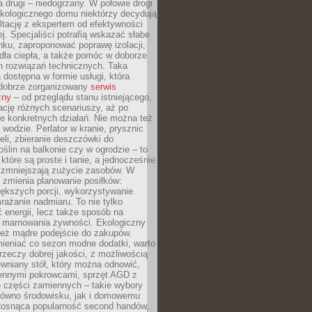
a drugi – niedogrzany. W połowie drogi
ekologicznego domu niektórzy decydują
ltację z ekspertem od efektywności
j. Specjaliści potrafią wskazać słabe
ku, zaproponować poprawę izolacji,
dła ciepła, a także pomóc w doborze
h rozwiązań technicznych. Taka
 dostępna w formie usługi, która
dobrze zorganizowany
serwis
zny
– od przeglądu stanu istniejącego,
cję różnych scenariuszy, aż po
e konkretnych działań. Nie można też
wodzie. Perlator w kranie, prysznic
eli, zbieranie deszczówki do
oślin na balkonie czy w ogrodzie – to
 które są proste i tanie, a jednocześnie
 zmniejszają zużycie zasobów. W
 zmienia planowanie posiłków:
ększych porcji, wykorzystywanie
rażanie nadmiaru. To nie tylko
energii, lecz także sposób na
e marnowania żywności. Ekologiczny
ież mądre podejście do zakupów.
ieniać co sezon modne dodatki, warto
rzeczy dobrej jakości, z możliwością
wniany stół, który można odnowić,
ennymi pokrowcami, sprzęt AGD z
 części zamiennych – takie wybory
arówno środowisku, jak i domowemu
Rosnąca popularność second handów,