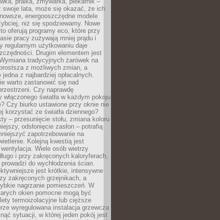
ówka, pralka, zmywarka, piekarnik –
uż swoje lata, może się okazać, że ich
nowsze, energooszczędne modele
zybciej, niż się spodziewamy. Nowe
to oferują programy eco, które przy
sie pracy zużywają mniej prądu i
y regularnym użytkowaniu daje
zczędności. Drugim elementem jest
. Wymiana tradycyjnych żarówek na
prostsza z możliwych zmian, a
 jedna z najbardziej opłacalnych.
e warto zastanowić się nad
przestrzeni. Czy naprawdę
y włączonego światła w każdym pokoju
? Czy biurko ustawione przy oknie nie
ej korzystać ze światła dziennego?
ty – przesunięcie stołu, zmiana koloru
iejszy, odsłonięcie zasłon – potrafią
niejszyć zapotrzebowanie na
ietlenie. Kolejną kwestią jest
 wentylacja. Wiele osób wietrzy
ługo i przy zakręconych kaloryferach,
 prowadzi do wychłodzenia ścian.
ktywniejsze jest krótkie, intensywne
rzy zakręconych grzejnikach, a
zybkie nagrzanie pomieszczeń. W
tarych okien pomocne mogą być
olety termoizolacyjne lub cięższe
rze wyregulowana instalacja grzewcza
nąć sytuacji, w której jeden pokój jest