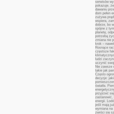
serwisów wym
pokazuje, że
dawaniu prz
dom pełen en
zużywa prądu
wspiera, zam
dobrze, bo 
spójne z ty
planetę, odp
potrzebą życ
zmiana nie p
krok – nawet
Rosnące rach
częstsze fa
klimatycznyc
ludzi zaczyn
uczynić swoj
Nie zawsze c
takie jak pa
Często ogrom
decyzje: jak
pomieszczen
światła. Pi
energetyczn
przyjrzeć si
zastanowić, 
energii. Lod
jeśli mają j
wymiana na 
zwróci się s