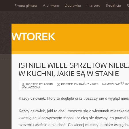
Archiwum
Dogrywka
Intertoto
Redakcja
Strona główna
S
WTOREK
ISTNIEJE WIELE SPRZĘTÓW NIE
W KUCHNI, JAKIE SĄ W STANIE
POSTED BY ADMIN
POSTED ON PAŹ - 7 - 2025
MOŻLIWOŚĆ K
WYŁĄCZONA
Każdy człowiek, który to dogląda oraz troszczy się o wygląd mie
Każdy człowiek, jaki to dba i troszczy się o wizerunek mieszkani
kwestię ze w najwyższym stopniu brudzą się dywany, co powoduj
szczeblu właśnie o nie dbać. Co więcej musimy je także względn