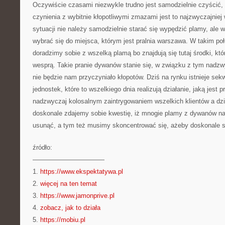
Oczywiście czasami niezwykle trudno jest samodzielnie czyścić
czynienia z wybitnie kłopotliwymi zmazami jest to najzwyczajniej 
sytuacji nie należy samodzielnie starać się wypędzić plamy, ale 
wybrać się do miejsca, którym jest pralnia warszawa. W takim poł
doradzimy sobie z wszelką plamą bo znajdują się tutaj środki, k
wesprą. Takie pranie dywanów stanie się, w związku z tym nadzw
nie będzie nam przyczyniało kłopotów. Dziś na rynku istnieje sek
jednostek, które to wszelkiego dnia realizują działanie, jaką jest p
nadzwyczaj kolosalnym zaintrygowaniem wszelkich klientów a dzie
doskonale zdajemy sobie kwestię, iż mnogie plamy z dywanów na
usunąć, a tym też musimy skoncentrować się, ażeby doskonale si
źródło:
———————————
1.
https://www.ekspektatywa.pl
2.
więcej na ten temat
3.
https://www.jamonprive.pl
4.
zobacz, jak to działa
5.
https://mobiu.pl