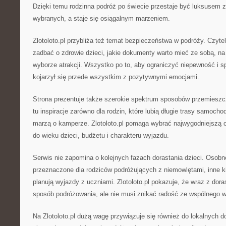
Dzięki temu rodzinna podróż po świecie przestaje być luksusem 
wybranych, a staje się osiągalnym marzeniem.
Zlotoloto.pl przybliża też temat bezpieczeństwa w podróży. Czytel
zadbać o zdrowie dzieci, jakie dokumenty warto mieć ze sobą, n
wyborze atrakcji. Wszystko po to, aby ograniczyć niepewność i s
kojarzył się przede wszystkim z pozytywnymi emocjami.
Strona prezentuje także szerokie spektrum sposobów przemieszcz
tu inspiracje zarówno dla rodzin, które lubią długie trasy samochod
marzą o kamperze. Zlotoloto.pl pomaga wybrać najwygodniejszą
do wieku dzieci, budżetu i charakteru wyjazdu.
Serwis nie zapomina o kolejnych fazach dorastania dzieci. Osobn
przeznaczone dla rodziców podróżujących z niemowlętami, inne k
planują wyjazdy z uczniami. Zlotoloto.pl pokazuje, że wraz z dora
sposób podróżowania, ale nie musi znikać radość ze wspólnego w
Na Zlotoloto.pl dużą wagę przywiązuje się również do lokalnych 