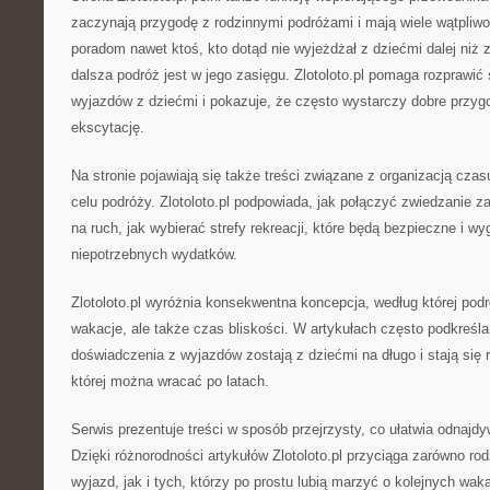
zaczynają przygodę z rodzinnymi podróżami i mają wiele wątpliwo
poradom nawet ktoś, kto dotąd nie wyjeżdżał z dziećmi dalej niż
dalsza podróż jest w jego zasięgu. Zlotoloto.pl pomaga rozprawić
wyjazdów z dziećmi i pokazuje, że często wystarczy dobre przyg
ekscytację.
Na stronie pojawiają się także treści związane z organizacją czas
celu podróży. Zlotoloto.pl podpowiada, jak połączyć zwiedzanie 
na ruch, jak wybierać strefy rekreacji, które będą bezpieczne i wyg
niepotrzebnych wydatków.
Zlotoloto.pl wyróżnia konsekwentna koncepcja, według której podró
wakacje, ale także czas bliskości. W artykułach często podkreśla
doświadczenia z wyjazdów zostają z dziećmi na długo i stają się 
której można wracać po latach.
Serwis prezentuje treści w sposób przejrzysty, co ułatwia odnajd
Dzięki różnorodności artykułów Zlotoloto.pl przyciąga zarówno ro
wyjazd, jak i tych, którzy po prostu lubią marzyć o kolejnych wak