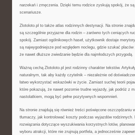
narzekań i zmęczenia. Dzięki temu rodzice zyskują spokój, że są
scenariusze.
Zlotoloto.pl to także atlas rodzinnych destynacji. Na stronie znajd
są szczególnie przyjazne dla rodzin – zarówno tych ceniących ruch
spokój. Zamiast ogólnikowych haseł, użytkownik dostaje merytory
są najwygodniejsze pod względem noclegu, gdzie szukać placów 
że nawet dłuższe zwiedzanie będzie dla najmłodszych przygodą.
Ważną cechą Zlotoloto.pl jest rodzinny charakter tekstów. Artyku
naturalnym, tak aby każdy czytelnik – niezależnie od doświadcz
łatwo wykorzystać wskazówki w życie. Zamiast suchej teorii pojaw
które pokazują, że nawet pozornie trudne wyjazdy, jak podróż z 
nastolatkiem, mogą być pełne pozytywnych wspomnień.
Na stronie znajdują się również treści poświęcone oszczędzaniu w 
tłumaczy, jak kontrolować koszty podczas wyjazdów rodzinnych. P
rozwiązania dotyczące wyszukiwania korzystnych lotów, planowan
wyboru atrakcji, które nie zrujnują portfela, a jednocześnie zape