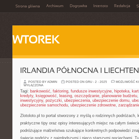
Archiwum
Dogrywka
Intertoto
Redakcja
Strona główna
S
WTOREK
IRLANDIA PÓŁNOCNA I LIECHTEN
POSTED BY ADMIN
POSTED ON GRU - 2 - 2025
MOŻLIWOŚĆ 
WYŁĄCZONA
Tagi:
bankowość
,
faktoring
,
fundusze inwestycyjne
,
hipoteka
,
kar
kredyty
,
księgowość
,
leasing
,
oszczędzanie
,
planowanie budżetu
inwestycyjny
,
pożyczki
,
ubezpieczenia
,
ubezpieczenie domu
,
ube
ubezpieczenie samochodu
,
ubezpieczenie zdrowotne
,
zarządzani
Zlotoloto.pl to portal stworzony z myślą o rodzinnych podróżach, k
praktyczne tipy oraz opisy interesujących miejsc na całym świecie
podróżujące małżeństwa szukające konkretnych podpowiedzi zna
świecie podróży z najmłodszymi i nieco starszymi pociechami. 