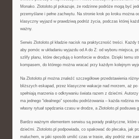
Monako. Zlotoloto.pl pokazuje, że rodzinne podróże mogą być jed
przemyślane i pełne zachwytu. Na stronie krok po kroku można o
klasyczny wyjazd w prawdziwą podróż życia, podczas której każdy
ważny.
Serwis Zlotoloto.pl kładzie nacisk na praktyczność treści. Każdy t
aby pomóc w układaniu wyjazdu od A do Z: od wyboru miejsca, prz
szlify planu, które decydują o komforcie w drodze. Dzięki temu s
kompasem, do którego można wracać przy każdym kolejnym wyje
Na Zlotoloto.pl można znaleźć szczegółowe przedstawienia różny
bliższych eskapad, przez klasyczne wakacje nad morzem, aż po 
spełniają marzenia o odkrywaniu świata razem z dziećmi. Autorzy 
ma jednego “idealnego” sposobu podróżowania – każda rodzina 
własny rytuał spędzania czasu w drodze, a Zlotoloto.pl podsuwa 
Bardzo ważnym elementem serwisu są porady praktyczne, które u
dziećmi. Zlotoloto.pl podpowiada, co spakować do plecaka, jak p
maluchem, w jaki sposób umilić czas w trasie, aby podróż nie za