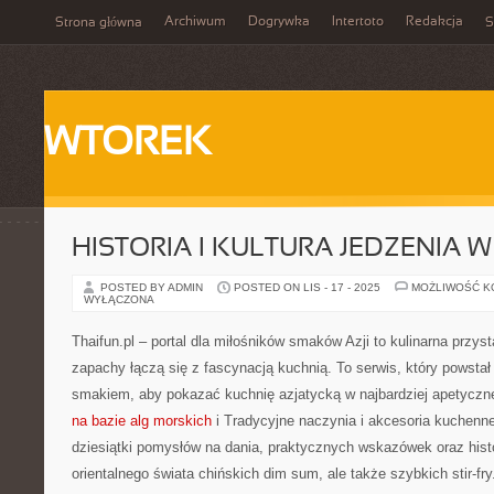
Archiwum
Dogrywka
Intertoto
Redakcja
Strona główna
S
WTOREK
HISTORIA I KULTURA JEDZENIA W 
POSTED BY ADMIN
POSTED ON LIS - 17 - 2025
MOŻLIWOŚĆ 
WYŁĄCZONA
Thaifun.pl – portal dla miłośników smaków Azji to kulinarna przysta
zapachy łączą się z fascynacją kuchnią. To serwis, który powstał 
smakiem, aby pokazać kuchnię azjatycką w najbardziej apetyczn
na bazie alg morskich
i Tradycyjne naczynia i akcesoria kuchenne
dziesiątki pomysłów na dania, praktycznych wskazówek oraz histo
orientalnego świata chińskich dim sum, ale także szybkich stir-fry