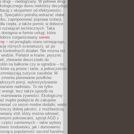
a drugi – niedogrzany. W połowie drogi
ekologicznego domu niektórzy decydują
ltację z ekspertem od efektywności
j. Specjaliści potrafią wskazać słabe
ku, zaproponować poprawę izolacji,
dła ciepła, a także pomóc w doborze
h rozwiązań technicznych. Taka
 dostępna w formie usługi, która
dobrze zorganizowany
serwis
zny
– od przeglądu stanu istniejącego,
cję różnych scenariuszy, aż po
e konkretnych działań. Nie można też
wodzie. Perlator w kranie, prysznic
eli, zbieranie deszczówki do
oślin na balkonie czy w ogrodzie – to
 które są proste i tanie, a jednocześnie
 zmniejszają zużycie zasobów. W
 zmienia planowanie posiłków:
ększych porcji, wykorzystywanie
rażanie nadmiaru. To nie tylko
energii, lecz także sposób na
e marnowania żywności. Ekologiczny
ież mądre podejście do zakupów.
ieniać co sezon modne dodatki, warto
rzeczy dobrej jakości, z możliwością
wniany stół, który można odnowić,
ennymi pokrowcami, sprzęt AGD z
 części zamiennych – takie wybory
arówno środowisku, jak i domowemu
Rosnąca popularność second handów,