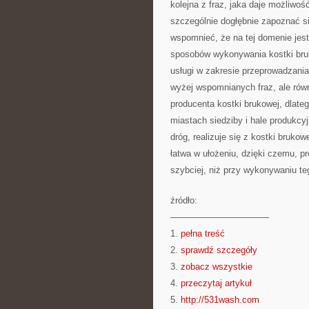
kolejna z fraz, jaka daje możliwość
szczególnie dogłębnie zapoznać si
wspomnieć, że na tej domenie jes
sposobów wykonywania kostki brukow
usługi w zakresie przeprowadzania
wyżej wspomnianych fraz, ale równ
producenta kostki brukowej, dlateg
miastach siedziby i hale produkcy
dróg, realizuje się z kostki bruko
łatwa w ułożeniu, dzięki czemu, p
szybciej, niż przy wykonywaniu te
źródło:
———————————
1.
pełna treść
2.
sprawdź szczegóły
3.
zobacz wszystkie
4.
przeczytaj artykuł
5.
http://531wash.com