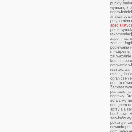
punkty budyn
wymianę źró
odpowiednic
analiza bywa
przypomina 
specjalistyc
przez symula
rekomendacj
zapominać o 
zamiast kąpi
podlewania r
rozwiązania,
zauważalnie
kuchni sporo
gotowanie wi
resztek, zam
oszczędność 
ograniczeni
dom to równ
Zamiast wym
postawić na 
naprawy. Dre
sofa z wymi
dostępem do
sprzyjają z
budżetowi. 
serwisów wym
pokazuje, że
dawaniu prz
dom pełen en