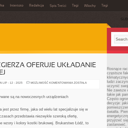
wka
Intertoto
Redakcja
Tagi
Tagi
Spis Treści
Włochy
SUB
 ZGIERZA OFERUJE UKŁADANIE
Rosnące rach
EJ
częstsze fa
klimatycznyc
ludzi zaczyn
FIRMA
LIP - 12 - 2025
MOŻLIWOŚĆ KOMENTOWANIA
ZOSTAŁA
uczynić swoj
Z
ŁODZI
Nie zawsze c
I
takie jak pa
ZGIERZA
ywane są na nowoczesnych urządzeniach
OFERUJE
Często ogrom
UKŁADANIE
decyzje: jak
KOSTKI
pomieszczen
BRUKOWEJ
st przez firmę, jaka od wielu lat specjalizuje się w
światła. Pi
energetyczn
h czasach przedstawia niezwykle szeroką ofertę,
przyjrzeć si
 wzory i kolory kostki brukowej. Brukarstwo Łódź, to
zastanowić, 