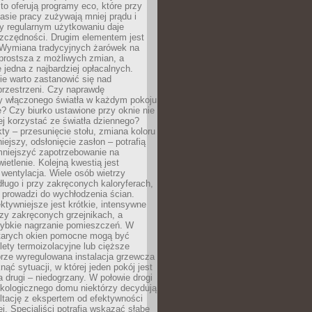
to oferują programy eco, które przy
sie pracy zużywają mniej prądu i
y regularnym użytkowaniu daje
zczędności. Drugim elementem jest
. Wymiana tradycyjnych żarówek na
prostsza z możliwych zmian, a
 jedna z najbardziej opłacalnych.
e warto zastanowić się nad
przestrzeni. Czy naprawdę
y włączonego światła w każdym pokoju
? Czy biurko ustawione przy oknie nie
ej korzystać ze światła dziennego?
ty – przesunięcie stołu, zmiana koloru
iejszy, odsłonięcie zasłon – potrafią
niejszyć zapotrzebowanie na
ietlenie. Kolejną kwestią jest
 wentylacja. Wiele osób wietrzy
ługo i przy zakręconych kaloryferach,
 prowadzi do wychłodzenia ścian.
ktywniejsze jest krótkie, intensywne
rzy zakręconych grzejnikach, a
zybkie nagrzanie pomieszczeń. W
tarych okien pomocne mogą być
olety termoizolacyjne lub cięższe
rze wyregulowana instalacja grzewcza
nąć sytuacji, w której jeden pokój jest
a drugi – niedogrzany. W połowie drogi
ekologicznego domu niektórzy decydują
ltację z ekspertem od efektywności
j. Specjaliści potrafią wskazać słabe