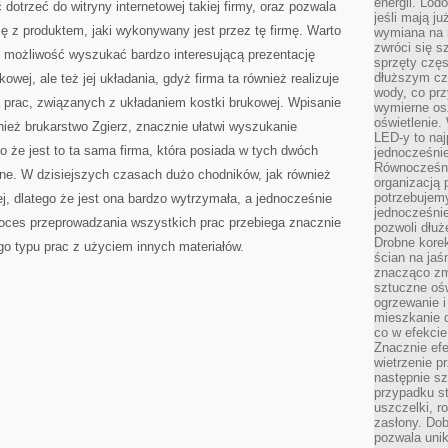
energii. Lod
 dotrzeć do witryny internetowej takiej firmy, oraz pozwala
jeśli mają j
ę z produktem, jaki wykonywany jest przez tę firmę. Warto
wymiana na 
zwróci się s
t możliwość wyszukać bardzo interesującą prezentację
sprzęty częs
dłuższym cza
ej, ale też jej układania, gdyż firma ta również realizuje
wody, co prz
 prac, związanych z układaniem kostki brukowej. Wpisanie
wymierne os
oświetlenie
ież brukarstwo Zgierz, znacznie ułatwi wyszukanie
LED-y to naj
o że jest to ta sama firma, która posiada w tych dwóch
jednocześnie
Równocześni
jne. W dzisiejszych czasach dużo chodników, jak również
organizacją 
potrzebujem
wej, dlatego że jest ona bardzo wytrzymała, a jednocześnie
jednocześnie
roces przeprowadzania wszystkich prac przebiega znacznie
pozwoli dłuż
Drobne korek
go typu prac z użyciem innych materiałów.
ścian na jaśn
znacząco zm
sztuczne ośw
ogrzewanie i
mieszkanie d
co w efekcie
Znacznie efe
wietrzenie p
następnie s
przypadku s
uszczelki, r
zasłony. Dob
pozwala unik