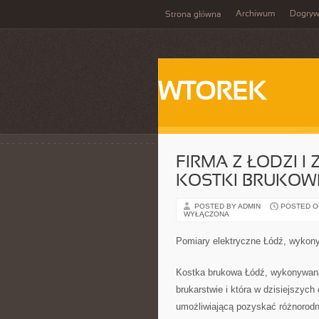
Archiwum
Dogry
Strona główna
WTOREK
FIRMA Z ŁODZI I
KOSTKI BRUKOW
POSTED BY ADMIN
POSTED ON 
WYŁĄCZONA
Pomiary elektryczne Łódź, wykon
Kostka brukowa Łódź, wykonywana je
brukarstwie i która w dzisiejszyc
umożliwiającą pozyskać różnorodne