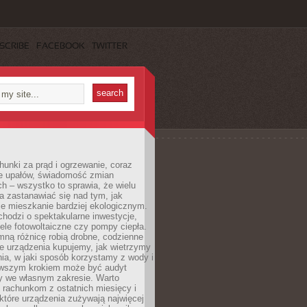
SCRIBE
FACEBOOK
TWITTER
unki za prąd i ogrzewanie, coraz
le upałów, świadomość zmian
h – wszystko to sprawia, że wielu
a zastanawiać się nad tym, jak
e mieszkanie bardziej ekologicznym.
hodzi o spektakularne inwestycje,
nele fotowoltaiczne czy pompy ciepła.
ną różnicę robią drobne, codzienne
ie urządzenia kupujemy, jak wietrzymy
ia, w jaki sposób korzystamy z wody i
erwszym krokiem może być audyt
y we własnym zakresie. Warto
ę rachunkom z ostatnich miesięcy i
które urządzenia zużywają najwięcej