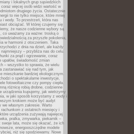
iany i lokalnych grup sąsiedzkich
 coraz więcej osób widzi wartość w
edmiotom drugiego życia. Ostatecznie
ergii to nie tylko miejsce, które mniej
 i wody. To przestrzeń, która nas
iast obciążać. W której czujemy się
wiemy, że nasze codzienne wybory są
m, co uważamy za ważne: troską o
owiedzialnością za przyszłe pokolenia,
ia w harmonii z otoczeniem. Taka
rzychodzi z dnia na dzień, ale każdy
 najmniejszy – przybliża nas do celu.
unki za prąd i ogrzewanie, coraz
le upałów, świadomość zmian
h – wszystko to sprawia, że wielu
a zastanawiać się nad tym, jak
e mieszkanie bardziej ekologicznym.
hodzi o spektakularne inwestycje,
nele fotowoltaiczne czy pompy ciepła.
ną różnicę robią drobne, codzienne
ie urządzenia kupujemy, jak wietrzymy
ia, w jaki sposób korzystamy z wody i
erwszym krokiem może być audyt
y we własnym zakresie. Warto
ę rachunkom z ostatnich miesięcy i
które urządzenia zużywają najwięcej
ówka, pralka, zmywarka, piekarnik –
uż swoje lata, może się okazać, że ich
nowsze, energooszczędne modele
zybciej, niż się spodziewamy. Nowe