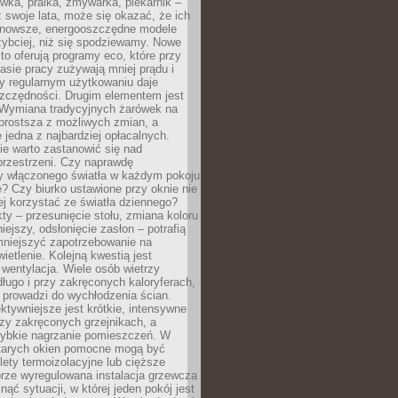
ówka, pralka, zmywarka, piekarnik –
uż swoje lata, może się okazać, że ich
nowsze, energooszczędne modele
zybciej, niż się spodziewamy. Nowe
to oferują programy eco, które przy
sie pracy zużywają mniej prądu i
y regularnym użytkowaniu daje
zczędności. Drugim elementem jest
. Wymiana tradycyjnych żarówek na
prostsza z możliwych zmian, a
 jedna z najbardziej opłacalnych.
e warto zastanowić się nad
przestrzeni. Czy naprawdę
y włączonego światła w każdym pokoju
? Czy biurko ustawione przy oknie nie
ej korzystać ze światła dziennego?
ty – przesunięcie stołu, zmiana koloru
iejszy, odsłonięcie zasłon – potrafią
niejszyć zapotrzebowanie na
ietlenie. Kolejną kwestią jest
 wentylacja. Wiele osób wietrzy
ługo i przy zakręconych kaloryferach,
 prowadzi do wychłodzenia ścian.
ktywniejsze jest krótkie, intensywne
rzy zakręconych grzejnikach, a
zybkie nagrzanie pomieszczeń. W
tarych okien pomocne mogą być
olety termoizolacyjne lub cięższe
rze wyregulowana instalacja grzewcza
nąć sytuacji, w której jeden pokój jest