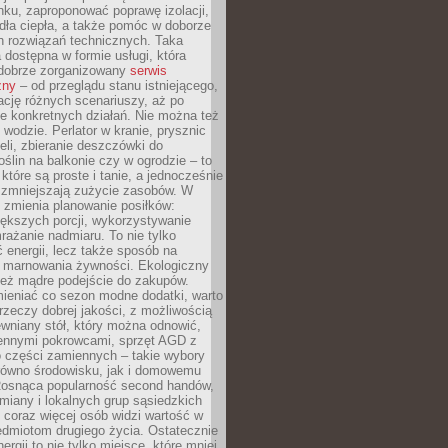
ku, zaproponować poprawę izolacji,
dła ciepła, a także pomóc w doborze
h rozwiązań technicznych. Taka
 dostępna w formie usługi, która
dobrze zorganizowany
serwis
zny
– od przeglądu stanu istniejącego,
cję różnych scenariuszy, aż po
e konkretnych działań. Nie można też
wodzie. Perlator w kranie, prysznic
eli, zbieranie deszczówki do
oślin na balkonie czy w ogrodzie – to
 które są proste i tanie, a jednocześnie
 zmniejszają zużycie zasobów. W
 zmienia planowanie posiłków:
ększych porcji, wykorzystywanie
rażanie nadmiaru. To nie tylko
energii, lecz także sposób na
e marnowania żywności. Ekologiczny
ież mądre podejście do zakupów.
ieniać co sezon modne dodatki, warto
rzeczy dobrej jakości, z możliwością
wniany stół, który można odnowić,
ennymi pokrowcami, sprzęt AGD z
 części zamiennych – takie wybory
arówno środowisku, jak i domowemu
Rosnąca popularność second handów,
iany i lokalnych grup sąsiedzkich
 coraz więcej osób widzi wartość w
edmiotom drugiego życia. Ostatecznie
ergii to nie tylko miejsce, które mniej