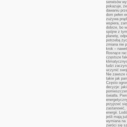
serwisów wym
pokazuje, że
dawaniu prz
dom pełen en
zużywa prądu
wspiera, zam
dobrze, bo 
spójne z ty
planetę, odp
potrzebą życ
zmiana nie p
krok – nawet
Rosnące rach
częstsze fa
klimatycznyc
ludzi zaczyn
uczynić swoj
Nie zawsze c
takie jak pa
Często ogrom
decyzje: jak
pomieszczen
światła. Pi
energetyczn
przyjrzeć si
zastanowić, 
energii. Lod
jeśli mają j
wymiana na 
zwróci się s