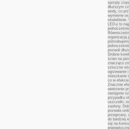
sprzęty częs
dłuższym cza
wody, co prz
wymierne os
oświetlenie
LED-y to naj
jednocześnie
Równocześni
organizacją 
potrzebujem
jednocześnie
pozwoli dłuż
Drobne korek
ścian na jaśn
znacząco zm
sztuczne ośw
ogrzewanie i
mieszkanie d
co w efekcie
Znacznie efe
wietrzenie p
następnie s
przypadku s
uszczelki, r
zasłony. Dob
pozwala unik
przegrzany, 
do bardziej 
się na konsu
energetyczne