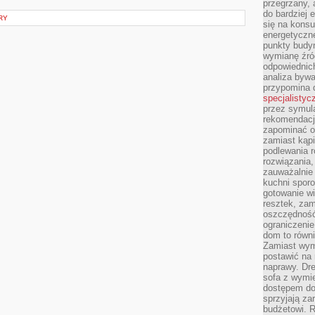
przegrzany, 
do bardziej 
RY
się na konsu
energetyczne
punkty budyn
wymianę źró
odpowiednic
analiza bywa
przypomina 
specjalistyc
przez symula
rekomendacj
zapominać o 
zamiast kąpi
podlewania r
rozwiązania,
zauważalnie
kuchni sporo
gotowanie wi
resztek, zam
oszczędność 
ograniczeni
dom to równ
Zamiast wym
postawić na 
naprawy. Dre
sofa z wymi
dostępem do
sprzyjają z
budżetowi. 