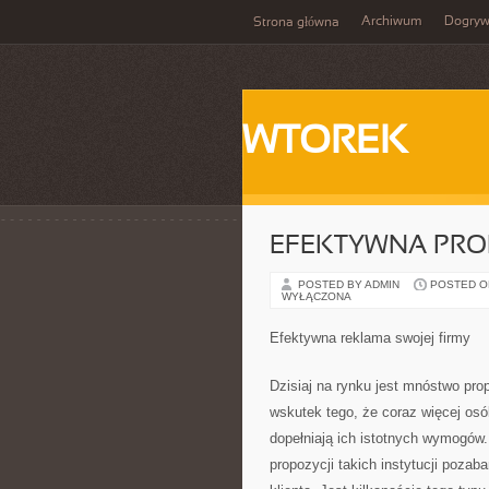
Archiwum
Dogry
Strona główna
WTOREK
EFEKTYWNA PRO
POSTED BY ADMIN
POSTED ON 
WYŁĄCZONA
Efektywna reklama swojej firmy
Dzisiaj na rynku jest mnóstwo pro
wskutek tego, że coraz więcej os
dopełniają ich istotnych wymogów.
propozycji takich instytucji poza