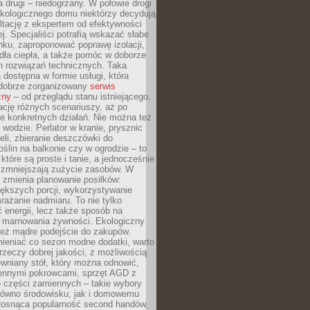
a drugi – niedogrzany. W połowie drogi
ekologicznego domu niektórzy decydują
ltację z ekspertem od efektywności
j. Specjaliści potrafią wskazać słabe
ku, zaproponować poprawę izolacji,
dła ciepła, a także pomóc w doborze
h rozwiązań technicznych. Taka
 dostępna w formie usługi, która
dobrze zorganizowany
serwis
zny
– od przeglądu stanu istniejącego,
cję różnych scenariuszy, aż po
e konkretnych działań. Nie można też
wodzie. Perlator w kranie, prysznic
eli, zbieranie deszczówki do
oślin na balkonie czy w ogrodzie – to
 które są proste i tanie, a jednocześnie
 zmniejszają zużycie zasobów. W
 zmienia planowanie posiłków:
ększych porcji, wykorzystywanie
rażanie nadmiaru. To nie tylko
energii, lecz także sposób na
e marnowania żywności. Ekologiczny
ież mądre podejście do zakupów.
ieniać co sezon modne dodatki, warto
rzeczy dobrej jakości, z możliwością
wniany stół, który można odnowić,
ennymi pokrowcami, sprzęt AGD z
 części zamiennych – takie wybory
arówno środowisku, jak i domowemu
Rosnąca popularność second handów,