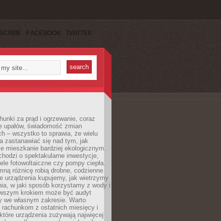
SCRIBE
FACEBOOK
TWITTER
unki za prąd i ogrzewanie, coraz
le upałów, świadomość zmian
h – wszystko to sprawia, że wielu
a zastanawiać się nad tym, jak
e mieszkanie bardziej ekologicznym.
hodzi o spektakularne inwestycje,
nele fotowoltaiczne czy pompy ciepła.
ną różnicę robią drobne, codzienne
ie urządzenia kupujemy, jak wietrzymy
ia, w jaki sposób korzystamy z wody i
erwszym krokiem może być audyt
y we własnym zakresie. Warto
ę rachunkom z ostatnich miesięcy i
które urządzenia zużywają najwięcej