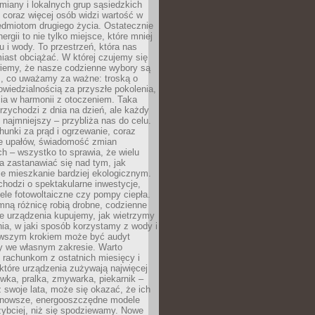
iany i lokalnych grup sąsiedzkich
 coraz więcej osób widzi wartość w
edmiotom drugiego życia. Ostatecznie
ergii to nie tylko miejsce, które mniej
 i wody. To przestrzeń, która nas
iast obciążać. W której czujemy się
wiemy, że nasze codzienne wybory są
m, co uważamy za ważne: troską o
owiedzialnością za przyszłe pokolenia,
ia w harmonii z otoczeniem. Taka
rzychodzi z dnia na dzień, ale każdy
 najmniejszy – przybliża nas do celu.
unki za prąd i ogrzewanie, coraz
le upałów, świadomość zmian
h – wszystko to sprawia, że wielu
a zastanawiać się nad tym, jak
e mieszkanie bardziej ekologicznym.
hodzi o spektakularne inwestycje,
nele fotowoltaiczne czy pompy ciepła.
ną różnicę robią drobne, codzienne
ie urządzenia kupujemy, jak wietrzymy
ia, w jaki sposób korzystamy z wody i
erwszym krokiem może być audyt
y we własnym zakresie. Warto
ę rachunkom z ostatnich miesięcy i
które urządzenia zużywają najwięcej
ówka, pralka, zmywarka, piekarnik –
uż swoje lata, może się okazać, że ich
nowsze, energooszczędne modele
zybciej, niż się spodziewamy. Nowe