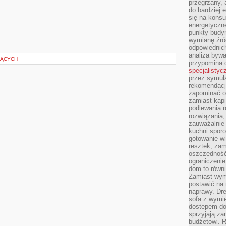
przegrzany, 
do bardziej 
się na konsu
energetyczne
punkty budyn
wymianę źró
odpowiednic
analiza bywa
ZĄCYCH
przypomina 
specjalistyc
przez symula
rekomendacj
zapominać o 
zamiast kąpi
podlewania r
rozwiązania,
zauważalnie
kuchni sporo
gotowanie wi
resztek, zam
oszczędność 
ograniczeni
dom to równ
Zamiast wym
postawić na 
naprawy. Dre
sofa z wymi
dostępem do
sprzyjają z
budżetowi. 