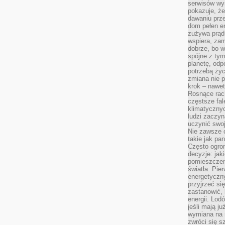
serwisów wym
pokazuje, że
dawaniu prz
dom pełen en
zużywa prądu
wspiera, zam
dobrze, bo 
spójne z ty
planetę, odp
potrzebą życ
zmiana nie p
krok – nawet
Rosnące rach
częstsze fa
klimatycznyc
ludzi zaczyn
uczynić swoj
Nie zawsze c
takie jak pa
Często ogrom
decyzje: jak
pomieszczen
światła. Pi
energetyczn
przyjrzeć si
zastanowić, 
energii. Lod
jeśli mają j
wymiana na 
zwróci się s