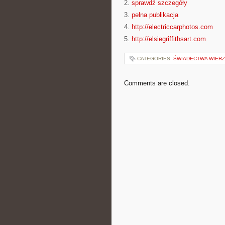
2.
sprawdź szczegóły
3.
pełna publikacja
4.
http://electriccarphotos.com
5.
http://elsiegriffithsart.com
CATEGORIES:
ŚWIADECTWA WIER
Comments are closed.