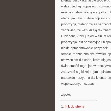
klienta. Jest kilkanaście tego typ
wyboru jednej propozycji. Powinno
można znaleźć ofertę wszystkich ta
ofertą, jak i tych, które dopiero co
propozycji, dlatego że są szczegó
zadziwiać, że wzbudzają tak znacz
Provident, który już od wielu lat r
propozycja jest sensacyjna i niepo
niskie oprocentowanie pożyczek i
stronie, można znaleźć również op
ułatwieniem dla osób, które się j
świadomość tego, jak w rzeczywist
zapoznać się bliżej z tymi opiniam
naprawdę korzystna dla klienta, e
współczesnych czasach.
źródło:
———————————
1.
link do strony