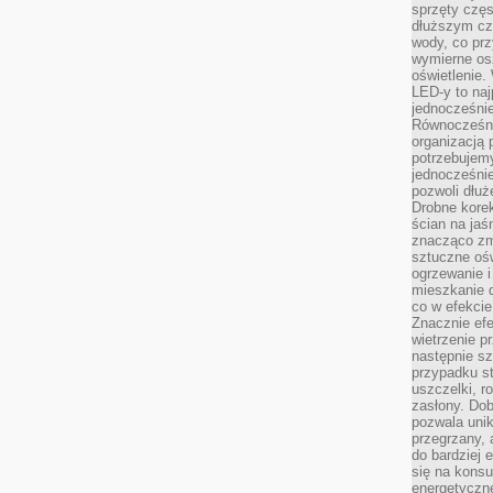
sprzęty częs
dłuższym cza
wody, co prz
wymierne os
oświetlenie
LED-y to naj
jednocześnie
Równocześni
organizacją 
potrzebujem
jednocześnie
pozwoli dłuż
Drobne korek
ścian na jaśn
znacząco zm
sztuczne ośw
ogrzewanie i
mieszkanie d
co w efekcie
Znacznie efe
wietrzenie p
następnie s
przypadku s
uszczelki, r
zasłony. Dob
pozwala unik
przegrzany, 
do bardziej 
się na konsu
energetyczne