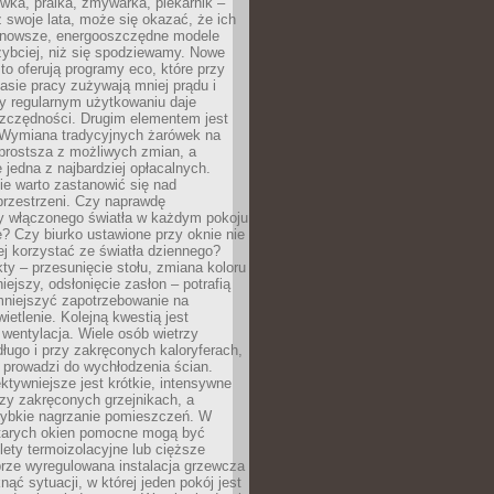
ówka, pralka, zmywarka, piekarnik –
uż swoje lata, może się okazać, że ich
nowsze, energooszczędne modele
zybciej, niż się spodziewamy. Nowe
to oferują programy eco, które przy
sie pracy zużywają mniej prądu i
y regularnym użytkowaniu daje
zczędności. Drugim elementem jest
. Wymiana tradycyjnych żarówek na
prostsza z możliwych zmian, a
 jedna z najbardziej opłacalnych.
e warto zastanowić się nad
przestrzeni. Czy naprawdę
y włączonego światła w każdym pokoju
? Czy biurko ustawione przy oknie nie
ej korzystać ze światła dziennego?
ty – przesunięcie stołu, zmiana koloru
iejszy, odsłonięcie zasłon – potrafią
niejszyć zapotrzebowanie na
ietlenie. Kolejną kwestią jest
 wentylacja. Wiele osób wietrzy
ługo i przy zakręconych kaloryferach,
 prowadzi do wychłodzenia ścian.
ktywniejsze jest krótkie, intensywne
rzy zakręconych grzejnikach, a
zybkie nagrzanie pomieszczeń. W
tarych okien pomocne mogą być
olety termoizolacyjne lub cięższe
rze wyregulowana instalacja grzewcza
nąć sytuacji, w której jeden pokój jest