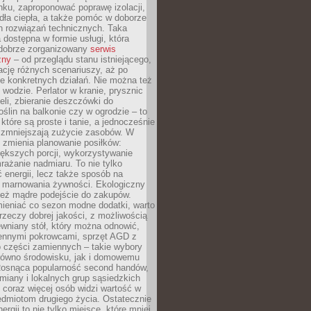
ku, zaproponować poprawę izolacji,
dła ciepła, a także pomóc w doborze
h rozwiązań technicznych. Taka
 dostępna w formie usługi, która
dobrze zorganizowany
serwis
zny
– od przeglądu stanu istniejącego,
cję różnych scenariuszy, aż po
e konkretnych działań. Nie można też
wodzie. Perlator w kranie, prysznic
eli, zbieranie deszczówki do
oślin na balkonie czy w ogrodzie – to
 które są proste i tanie, a jednocześnie
 zmniejszają zużycie zasobów. W
 zmienia planowanie posiłków:
ększych porcji, wykorzystywanie
rażanie nadmiaru. To nie tylko
energii, lecz także sposób na
e marnowania żywności. Ekologiczny
ież mądre podejście do zakupów.
ieniać co sezon modne dodatki, warto
rzeczy dobrej jakości, z możliwością
wniany stół, który można odnowić,
ennymi pokrowcami, sprzęt AGD z
 części zamiennych – takie wybory
arówno środowisku, jak i domowemu
Rosnąca popularność second handów,
iany i lokalnych grup sąsiedzkich
 coraz więcej osób widzi wartość w
edmiotom drugiego życia. Ostatecznie
ergii to nie tylko miejsce, które mniej