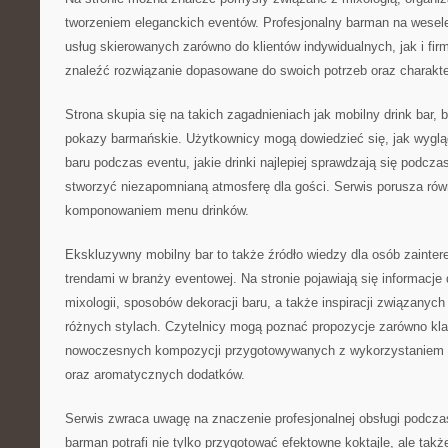
tworzeniem eleganckich eventów. Profesjonalny barman na wesele
usług skierowanych zarówno do klientów indywidualnych, jak i fi
znaleźć rozwiązanie dopasowane do swoich potrzeb oraz charakte
Strona skupia się na takich zagadnieniach jak mobilny drink bar, 
pokazy barmańskie. Użytkownicy mogą dowiedzieć się, jak wyglą
baru podczas eventu, jakie drinki najlepiej sprawdzają się podcza
stworzyć niezapomnianą atmosferę dla gości. Serwis porusza ró
komponowaniem menu drinków.
Ekskluzywny mobilny bar to także źródło wiedzy dla osób zaint
trendami w branży eventowej. Na stronie pojawiają się informacj
mixologii, sposobów dekoracji baru, a także inspiracji związanych
różnych stylach. Czytelnicy mogą poznać propozycje zarówno klas
nowoczesnych kompozycji przygotowywanych z wykorzystaniem
oraz aromatycznych dodatków.
Serwis zwraca uwagę na znaczenie profesjonalnej obsługi podcz
barman potrafi nie tylko przygotować efektowne koktajle, ale tak