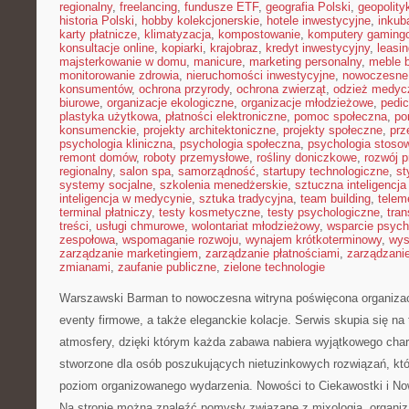
regionalny
,
freelancing
,
fundusze ETF
,
geografia Polski
,
geopolity
historia Polski
,
hobby kolekcjonerskie
,
hotele inwestycyjne
,
inkub
karty płatnicze
,
klimatyzacja
,
kompostowanie
,
komputery gaming
konsultacje online
,
kopiarki
,
krajobraz
,
kredyt inwestycyjny
,
leasi
majsterkowanie w domu
,
manicure
,
marketing personalny
,
meble 
monitorowanie zdrowia
,
nieruchomości inwestycyjne
,
nowoczesne
konsumentów
,
ochrona przyrody
,
ochrona zwierząt
,
odzież medyc
biurowe
,
organizacje ekologiczne
,
organizacje młodzieżowe
,
pedic
plastyka użytkowa
,
płatności elektroniczne
,
pomoc społeczna
,
po
konsumenckie
,
projekty architektoniczne
,
projekty społeczne
,
prz
psychologia kliniczna
,
psychologia społeczna
,
psychologia stoso
remont domów
,
roboty przemysłowe
,
rośliny doniczkowe
,
rozwój 
regionalny
,
salon spa
,
samorządność
,
startupy technologiczne
,
st
systemy socjalne
,
szkolenia menedżerskie
,
sztuczna inteligencja
inteligencja w medycynie
,
sztuka tradycyjna
,
team building
,
telem
terminal płatniczy
,
testy kosmetyczne
,
testy psychologiczne
,
tran
treści
,
usługi chmurowe
,
wolontariat młodzieżowy
,
wsparcie psych
zespołowa
,
wspomaganie rozwoju
,
wynajem krótkoterminowy
,
wys
zarządzanie marketingiem
,
zarządzanie płatnościami
,
zarządzani
zmianami
,
zaufanie publiczne
,
zielone technologie
Warszawski Barman to nowoczesna witryna poświęcona organizacj
eventy firmowe, a także eleganckie kolacje. Serwis skupia się na
atmosfery, dzięki którym każda zabawa nabiera wyjątkowego char
stworzone dla osób poszukujących nietuzinkowych rozwiązań, kt
poziom organizowanego wydarzenia. Nowości to Ciekawostki i No
Na stronie można znaleźć pomysły związane z mixologią, organiz