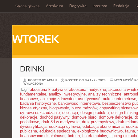
Archiwum
Dogrywka
Intertoto
Redakcja
Strona główna
S
WTOREK
DRINKI
POSTED BY ADMIN
POSTED ON MAJ - 9 - 2026
MOŻLIWOŚĆ K
WYŁĄCZONA
Tagi:
akcesoria kreatywne
,
akcesoria medyczne
,
akcesoria wnętr
fundamentalne
,
analizy inwestycyjne
,
analizy techniczne
,
antropo
finansowe
,
aplikacje zdrowotne
,
asertywność
,
aukcje internetowe
badania historyczne
,
bankowość internetowa
,
bezpieczeństwo pub
biznes etyczny
,
blogowanie
,
burza mózgów
,
copywriting biznesow
cyfrowe oszczędzanie
,
depilacja
,
design produktu
,
design thinking
dekoracje
,
dochód pasywny
,
domowe biuro
,
domowe dekoracje
,
d
podatkowe
,
druk 3d w medycynie
,
druk przemysłowy
,
druk rekla
dywersyfikacja
,
edukacja cyfrowa
,
edukacja ekonomiczna
,
edukac
publiczna
,
edukacja społeczna
,
ekologiczne budownictwo
,
fauna
,
finansowanie działalności
,
fintech
,
fintek mobilny
,
flipping nieruc