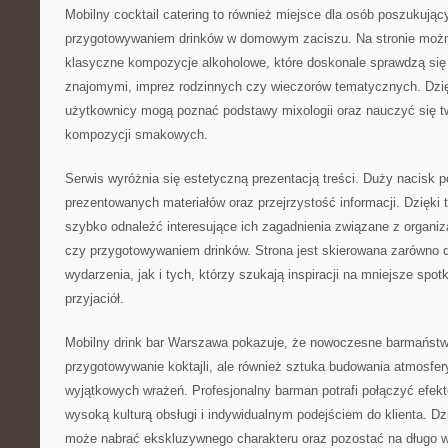
Mobilny cocktail catering to również miejsce dla osób poszukując
przygotowywaniem drinków w domowym zaciszu. Na stronie moż
klasyczne kompozycje alkoholowe, które doskonale sprawdzą się
znajomymi, imprez rodzinnych czy wieczorów tematycznych. Dzi
użytkownicy mogą poznać podstawy mixologii oraz nauczyć się t
kompozycji smakowych.
Serwis wyróżnia się estetyczną prezentacją treści. Duży nacisk 
prezentowanych materiałów oraz przejrzystość informacji. Dzięk
szybko odnaleźć interesujące ich zagadnienia związane z organiz
czy przygotowywaniem drinków. Strona jest skierowana zarówno 
wydarzenia, jak i tych, którzy szukają inspiracji na mniejsze spot
przyjaciół.
Mobilny drink bar Warszawa pokazuje, że nowoczesne barmaństwo
przygotowywanie koktajli, ale również sztuka budowania atmosfer
wyjątkowych wrażeń. Profesjonalny barman potrafi połączyć efek
wysoką kulturą obsługi i indywidualnym podejściem do klienta. D
może nabrać ekskluzywnego charakteru oraz pozostać na długo w