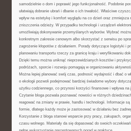
samodzielnie o dom i poprawić jego funkcjonalność. Podobnie po
ułatwiają dobranie ubrań i dbanie o ich trwałość. Właściwe czysz
wpływ na estetykę i komfort wyglądu na co dzień oraz zmniejsz
zniszczenia odzieży. W przypadku technologii i urządzeń elektron
umożliwiają dokonywanie przemyślanych wyborów. Wybrać można
konkretnym zakresie cenowym albo skorzystać z serwisu po spraw
zagrożenie kłopotów z działaniem. Porady dotyczące logistyki i
planowaniu transportu rzeczy za granicę kraju i weryfikowaniu 
Dzięki temu można uniknąć nieprzewidzianych kosztów i przykry
podróżach, sporcie i rozwoju pomagają w organizowaniu aktywnośc
Można lepiej planować swój czas, podnosić wydajność i dbać o w
o ekologii pozwoli podejmować bardziej świadome wybory dotycz
użytku codziennego, co przynosi korzyści finansowe i wpływa na
Czytanie bloga pozwala poznawać nowości w różnych dziedzinach.
reagować na zmiany w prawie, handlu i technologii. Informacje s
formie, dlatego każdy może je zastosować w działaniu bez żadne
Korzystanie z bloga stanowi wsparcie przy pracy, zakupach, orga
czasu wolnego. Materiały da się dopasować do swoich oczekiwań 
pełne wykorzystanie prezentowanych porad w praktyce.