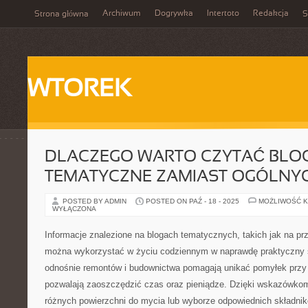
Archiwum
Dogrywka
Intertoto
Redakcja
Strona główna
S
WTOREK
DLACZEGO WARTO CZYTAĆ BLOG
TEMATYCZNE ZAMIAST OGÓLNY
POSTED BY ADMIN
POSTED ON PAŹ - 18 - 2025
MOŻLIWOŚĆ 
WYŁĄCZONA
Informacje znalezione na blogach tematycznych, takich jak na pr
można wykorzystać w życiu codziennym w naprawdę praktyczny
odnośnie remontów i budownictwa pomagają unikać pomyłek przy
pozwalają zaoszczędzić czas oraz pieniądze. Dzięki wskazówko
różnych powierzchni do mycia lub wyborze odpowiednich składn