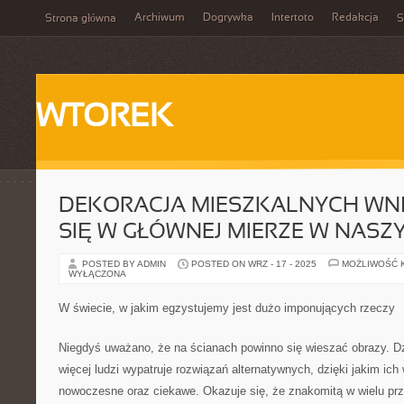
Archiwum
Dogrywka
Intertoto
Redakcja
Strona główna
S
WTOREK
DEKORACJA MIESZKALNYCH WN
SIĘ W GŁÓWNEJ MIERZE W NAS
POSTED BY ADMIN
POSTED ON WRZ - 17 - 2025
MOŻLIWOŚĆ 
WYŁĄCZONA
W świecie, w jakim egzystujemy jest dużo imponujących rzeczy
Niegdyś uważano, że na ścianach powinno się wieszać obrazy. Dzi
więcej ludzi wypatruje rozwiązań alternatywnych, dzięki jakim ich 
nowoczesne oraz ciekawe. Okazuje się, że znakomitą w wielu pr