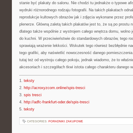
stanie być plakaty do salonu. Nie chodzi tu jednakże o typowe af
wydruki różnorodnego rodzaju fotografii. Na takich plakatach odn
reprodukcje kultowych obrazów jak i zdjęcia wykonane przez prof
plenerze. Główną zaletą takich plakatów jest to, że są po prostu n
dlatego także wspólnie z wystrojem całego wnętrza domu, wolno 
do kuchni. W przeciwieństwie do standardowych obrazów, tego ro
sprawiają wrażenie lekkości. Wskutek tego również bezbłędnie na
tego grafiki, aby naświetlić nowoczesność danego pomieszczenia
tutaj też od wystroju całego pokoju, jednak wiadomo, że to właśn
akcesoriach i szczegółach tkwi istota całego charakteru danego w
1.
teksty
2.
http://acroxyzcom.online/spis-tresci
3.
spis tresci
4.
http://adfc-frankfurt-oder.de/spis-tresci
5.
teksty
CATEGORIES:
PORADNIKI ZAKUPOWE