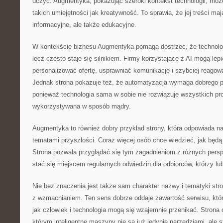
uczyć. Augmentyka, pokazując szeroki kontekst technologii, moż
takich umiejętności jak kreatywność. To sprawia, że jej treści maj
informacyjne, ale także edukacyjne.
W kontekście biznesu Augmentyka pomaga dostrzec, że technologi
lecz często staje się silnikiem. Firmy korzystające z AI mogą lep
personalizować ofertę, usprawniać komunikację i szybciej reagowa
Jednak strona pokazuje też, że automatyzacja wymaga dobrego pl
ponieważ technologia sama w sobie nie rozwiązuje wszystkich pr
wykorzystywana w sposób mądry.
Augmentyka to również dobry przykład strony, która odpowiada n
tematami przyszłości. Coraz więcej osób chce wiedzieć, jak będ
Strona pozwala przyglądać się tym zagadnieniom z różnych pers
stać się miejscem regularnych odwiedzin dla odbiorców, którzy lub
Nie bez znaczenia jest także sam charakter nazwy i tematyki str
z wzmacnianiem. Ten sens dobrze oddaje zawartość serwisu, któr
jak człowiek i technologia mogą się wzajemnie przenikać. Strona
którym inteligentne maszyny nie są już jedynie narzędziami, ale 