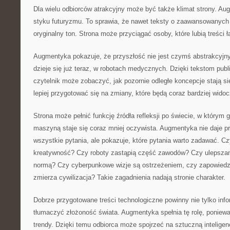
Dla wielu odbiorców atrakcyjny może być także klimat strony. Au
styku futuryzmu. To sprawia, że nawet teksty o zaawansowanych
oryginalny ton. Strona może przyciągać osoby, które lubią treści ł
Augmentyka pokazuje, że przyszłość nie jest czymś abstrakcyjn
dzieje się już teraz, w robotach medycznych. Dzięki tekstom pub
czytelnik może zobaczyć, jak pozornie odległe koncepcje stają s
lepiej przygotować się na zmiany, które będą coraz bardziej widoc
Strona może pełnić funkcję źródła refleksji po świecie, w którym
maszyną staje się coraz mniej oczywista. Augmentyka nie daje p
wszystkie pytania, ale pokazuje, które pytania warto zadawać. C
kreatywność? Czy roboty zastąpią część zawodów? Czy ulepszanie
normą? Czy cyberpunkowe wizje są ostrzeżeniem, czy zapowiedzi
zmierza cywilizacja? Takie zagadnienia nadają stronie charakter.
Dobrze przygotowane treści technologiczne powinny nie tylko inf
tłumaczyć złożoność świata. Augmentyka spełnia tę rolę, poniew
trendy. Dzięki temu odbiorca może spojrzeć na sztuczną inteligenc