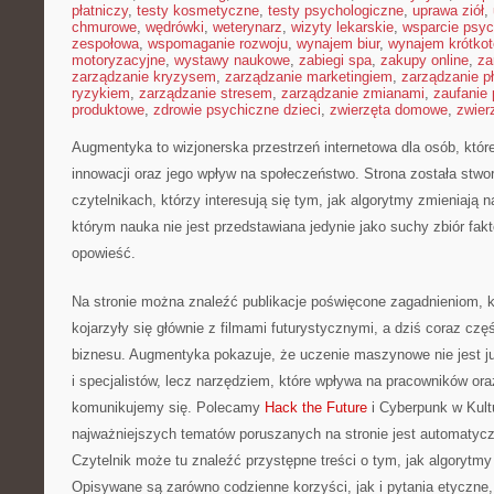
płatniczy
,
testy kosmetyczne
,
testy psychologiczne
,
uprawa ziół
,
chmurowe
,
wędrówki
,
weterynarz
,
wizyty lekarskie
,
wsparcie psyc
zespołowa
,
wspomaganie rozwoju
,
wynajem biur
,
wynajem krótko
motoryzacyjne
,
wystawy naukowe
,
zabiegi spa
,
zakupy online
,
za
zarządzanie kryzysem
,
zarządzanie marketingiem
,
zarządzanie p
ryzykiem
,
zarządzanie stresem
,
zarządzanie zmianami
,
zaufanie 
produktowe
,
zdrowie psychiczne dzieci
,
zwierzęta domowe
,
zwier
Augmentyka to wizjonerska przestrzeń internetowa dla osób, któr
innowacji oraz jego wpływ na społeczeństwo. Strona została stwo
czytelnikach, którzy interesują się tym, jak algorytmy zmieniają 
którym nauka nie jest przedstawiana jedynie jako suchy zbiór fakt
opowieść.
Na stronie można znaleźć publikacje poświęcone zagadnieniom, 
kojarzyły się głównie z filmami futurystycznymi, a dziś coraz czę
biznesu. Augmentyka pokazuje, że uczenie maszynowe nie jest ju
i specjalistów, lecz narzędziem, które wpływa na pracowników ora
komunikujemy się. Polecamy
Hack the Future
i Cyberpunk w Kult
najważniejszych tematów poruszanych na stronie jest automatycz
Czytelnik może tu znaleźć przystępne treści o tym, jak algorytmy
Opisywane są zarówno codzienne korzyści, jak i pytania etyczne, 