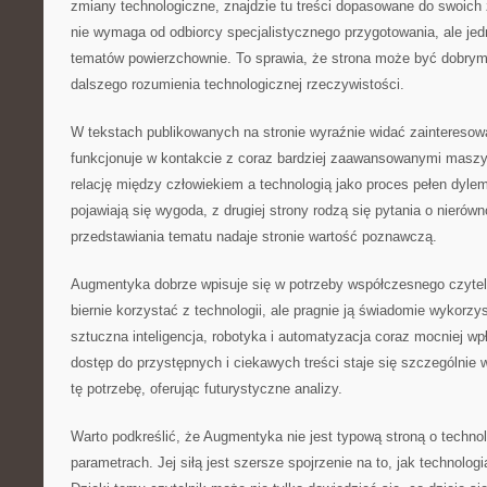
zmiany technologiczne, znajdzie tu treści dopasowane do swoic
nie wymaga od odbiorcy specjalistycznego przygotowania, ale jedn
tematów powierzchownie. To sprawia, że strona może być dobry
dalszego rozumienia technologicznej rzeczywistości.
W tekstach publikowanych na stronie wyraźnie widać zainteresow
funkcjonuje w kontakcie z coraz bardziej zaawansowanymi masz
relację między człowiekiem a technologią jako proces pełen dylem
pojawiają się wygoda, z drugiej strony rodzą się pytania o nierów
przedstawiania tematu nadaje stronie wartość poznawczą.
Augmentyka dobrze wpisuje się w potrzeby współczesnego czytelni
biernie korzystać z technologii, ale pragnie ją świadomie wykor
sztuczna inteligencja, robotyka i automatyzacja coraz mocniej w
dostęp do przystępnych i ciekawych treści staje się szczególnie
tę potrzebę, oferując futurystyczne analizy.
Warto podkreślić, że Augmentyka nie jest typową stroną o technol
parametrach. Jej siłą jest szersze spojrzenie na to, jak technologi