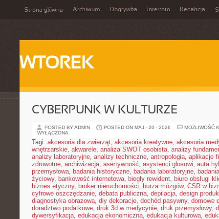
Archiwum
Dogrywka
Intertoto
Redakcja
Strona główna
S
WTOREK
CYBERPUNK W KULTURZE
POSTED BY ADMIN
POSTED ON MAJ - 20 - 2026
MOŻLIWOŚĆ 
WYŁĄCZONA
Tagi:
akcesoria dla zwierząt
,
akcesoria kreatywne
,
akcesoria med
wnętrzarskie
,
akwarele
,
analiza SWOT osobista
,
analizy fundame
analizy laboratoryjne
,
analizy techniczne
,
antropologia
,
aplikacje 
zdrowotne
,
archiwizacja
,
asertywność
,
asystenci głosowi
,
auta h
przemysłowa
,
badania historyczne
,
badania laboratoryjne
,
badani
życiowy
,
bankowość internetowa
,
biegły rewident
,
biuro obsługi kl
biznes etyczny
,
broker nieruchomości
,
burza mózgów
,
CSR w biz
cyfrowe oszczędzanie
,
debata publiczna
,
depilacja
,
design produk
diagnostyka obrazowa
,
diy dekoracje
,
dochód pasywny
,
domowe d
doradztwo podatkowe
,
druk 3d w medycynie
,
druk przemysłowy
,
d
dywersyfikacja
,
edukacja ekonomiczna
,
edukacja kulturowa
,
eduk