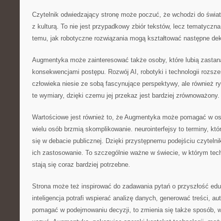
Czytelnik odwiedzający stronę może poczuć, że wchodzi do świat
z kulturą. To nie jest przypadkowy zbiór tekstów, lecz tematyczn
temu, jak robotyczne rozwiązania mogą kształtować następne de
Augmentyka może zainteresować także osoby, które lubią zastan
konsekwencjami postępu. Rozwój AI, robotyki i technologii rozsz
człowieka niesie ze sobą fascynujące perspektywy, ale również r
te wymiary, dzięki czemu jej przekaz jest bardziej zrównoważony.
Wartościowe jest również to, że Augmentyka może pomagać w osw
wielu osób brzmią skomplikowanie. neurointerfejsy to terminy, któ
się w debacie publicznej. Dzięki przystępnemu podejściu czyteln
ich zastosowanie. To szczególnie ważne w świecie, w którym te
stają się coraz bardziej potrzebne.
Strona może też inspirować do zadawania pytań o przyszłość eduk
inteligencja potrafi wspierać analizę danych, generować treści, 
pomagać w podejmowaniu decyzji, to zmienia się także sposób, w 