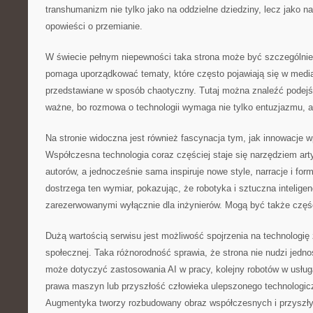
transhumanizm nie tylko jako na oddzielne dziedziny, lecz jako n
opowieści o przemianie.
W świecie pełnym niepewności taka strona może być szczególni
pomaga uporządkować tematy, które często pojawiają się w media
przedstawiane w sposób chaotyczny. Tutaj można znaleźć podejści
ważne, bo rozmowa o technologii wymaga nie tylko entuzjazmu, a
Na stronie widoczna jest również fascynacja tym, jak innowacje w
Współczesna technologia coraz częściej staje się narzędziem arty
autorów, a jednocześnie sama inspiruje nowe style, narracje i fo
dostrzega ten wymiar, pokazując, że robotyka i sztuczna intelig
zarezerwowanymi wyłącznie dla inżynierów. Mogą być także częś
Dużą wartością serwisu jest możliwość spojrzenia na technologię
społecznej. Taka różnorodność sprawia, że strona nie nudzi jedno
może dotyczyć zastosowania AI w pracy, kolejny robotów w usług
prawa maszyn lub przyszłość człowieka ulepszonego technologicz
Augmentyka tworzy rozbudowany obraz współczesnych i przyszły