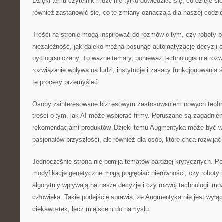
Dzięki temu czytelnik może nie tylko dowiedzieć się, co dzieje się
również zastanowić się, co te zmiany oznaczają dla naszej codzi
Treści na stronie mogą inspirować do rozmów o tym, czy roboty 
niezależność, jak daleko można posunąć automatyzację decyzji o
być ograniczany. To ważne tematy, ponieważ technologia nie rozw
rozwiązanie wpływa na ludzi, instytucje i zasady funkcjonowani
te procesy przemyśleć.
Osoby zainteresowane biznesowym zastosowaniem nowych technol
treści o tym, jak AI może wspierać firmy. Poruszane są zagadnie
rekomendacjami produktów. Dzięki temu Augmentyka może być war
pasjonatów przyszłości, ale również dla osób, które chcą rozwijać
Jednocześnie strona nie pomija tematów bardziej krytycznych. Poj
modyfikacje genetyczne mogą pogłębiać nierówności, czy roboty
algorytmy wpływają na nasze decyzje i czy rozwój technologii moż
człowieka. Takie podejście sprawia, że Augmentyka nie jest wyłą
ciekawostek, lecz miejscem do namysłu.