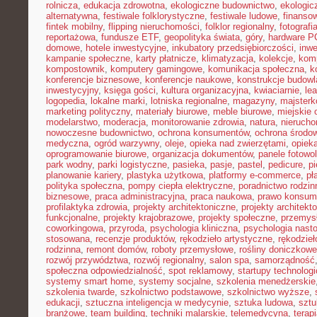
rolnicza
,
edukacja zdrowotna
,
ekologiczne budownictwo
,
ekologic
alternatywna
,
festiwale folklorystyczne
,
festiwale ludowe
,
finansow
fintek mobilny
,
flipping nieruchomości
,
folklor regionalny
,
fotograf
reportażowa
,
fundusze ETF
,
geopolityka świata
,
góry
,
hardware P
domowe
,
hotele inwestycyjne
,
inkubatory przedsiębiorczości
,
inwe
kampanie społeczne
,
karty płatnicze
,
klimatyzacja
,
kolekcje
,
kom
kompostownik
,
komputery gamingowe
,
komunikacja społeczna
,
k
konferencje biznesowe
,
konferencje naukowe
,
konstrukcje budow
inwestycyjny
,
księga gości
,
kultura organizacyjna
,
kwiaciarnie
,
le
logopedia
,
lokalne marki
,
lotniska regionalne
,
magazyny
,
majster
marketing polityczny
,
materiały biurowe
,
meble biurowe
,
miejskie 
modelarstwo
,
moderacja
,
monitorowanie zdrowia
,
natura
,
nierucho
nowoczesne budownictwo
,
ochrona konsumentów
,
ochrona środo
medyczna
,
ogród warzywny
,
oleje
,
opieka nad zwierzętami
,
opiek
oprogramowanie biurowe
,
organizacja dokumentów
,
panele fotowo
park wodny
,
parki logistyczne
,
pasieka
,
pasje
,
pastel
,
pedicure
,
p
planowanie kariery
,
plastyka użytkowa
,
platformy e-commerce
,
pł
polityka społeczna
,
pompy ciepła elektryczne
,
poradnictwo rodzin
biznesowe
,
praca administracyjna
,
praca naukowa
,
prawo konsum
profilaktyka zdrowia
,
projekty architektoniczne
,
projekty architekt
funkcjonalne
,
projekty krajobrazowe
,
projekty społeczne
,
przemys
coworkingowa
,
przyroda
,
psychologia kliniczna
,
psychologia nast
stosowana
,
recenzje produktów
,
rękodzieło artystyczne
,
rękodzieł
rodzinna
,
remont domów
,
roboty przemysłowe
,
rośliny doniczkowe
rozwój przywództwa
,
rozwój regionalny
,
salon spa
,
samorządność
społeczna odpowiedzialność
,
spot reklamowy
,
startupy technolog
systemy smart home
,
systemy socjalne
,
szkolenia menedżerskie
szkolenia twarde
,
szkolnictwo podstawowe
,
szkolnictwo wyższe
,
edukacji
,
sztuczna inteligencja w medycynie
,
sztuka ludowa
,
sztu
branżowe
,
team building
,
techniki malarskie
,
telemedycyna
,
terap