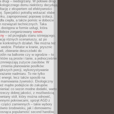
a drugi – niedogrzany. W połowie drogi
ekologicznego domu niektórzy decydują
ltację z ekspertem od efektywności
j. Specjaliści potrafią wskazać słabe
ku, zaproponować poprawę izolacji,
dła ciepła, a także pomóc w doborze
h rozwiązań technicznych. Taka
 dostępna w formie usługi, która
dobrze zorganizowany
serwis
zny
– od przeglądu stanu istniejącego,
cję różnych scenariuszy, aż po
e konkretnych działań. Nie można też
wodzie. Perlator w kranie, prysznic
eli, zbieranie deszczówki do
oślin na balkonie czy w ogrodzie – to
 które są proste i tanie, a jednocześnie
 zmniejszają zużycie zasobów. W
 zmienia planowanie posiłków:
ększych porcji, wykorzystywanie
rażanie nadmiaru. To nie tylko
energii, lecz także sposób na
e marnowania żywności. Ekologiczny
ież mądre podejście do zakupów.
ieniać co sezon modne dodatki, warto
rzeczy dobrej jakości, z możliwością
wniany stół, który można odnowić,
ennymi pokrowcami, sprzęt AGD z
 części zamiennych – takie wybory
arówno środowisku, jak i domowemu
Rosnąca popularność second handów,