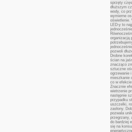
sprzęty częs
dłuższym cza
wody, co prz
wymierne os
oświetlenie
LED-y to naj
jednocześnie
Równocześni
organizacją 
potrzebujem
jednocześnie
pozwoli dłuż
Drobne korek
ścian na jaśn
znacząco zm
sztuczne ośw
ogrzewanie i
mieszkanie d
co w efekcie
Znacznie efe
wietrzenie p
następnie s
przypadku s
uszczelki, r
zasłony. Dob
pozwala unik
przegrzany, 
do bardziej 
się na konsu
energetyczne