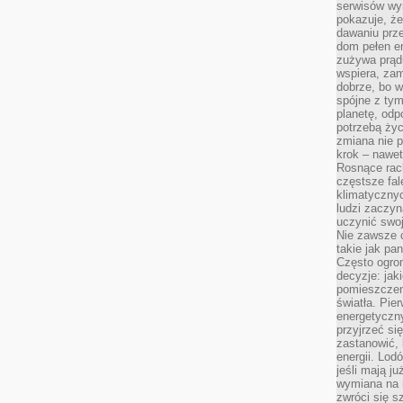
serwisów wym
pokazuje, że
dawaniu prz
dom pełen en
zużywa prądu
wspiera, zam
dobrze, bo 
spójne z ty
planetę, odp
potrzebą życ
zmiana nie p
krok – nawet
Rosnące rach
częstsze fa
klimatycznyc
ludzi zaczyn
uczynić swoj
Nie zawsze c
takie jak pa
Często ogrom
decyzje: jak
pomieszczen
światła. Pi
energetyczn
przyjrzeć si
zastanowić, 
energii. Lod
jeśli mają j
wymiana na 
zwróci się s