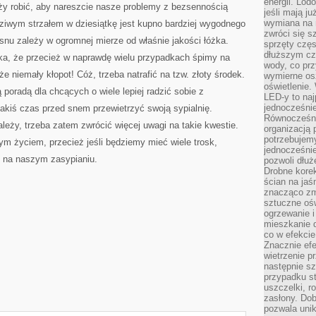
energii. Lod
y robić, aby nareszcie nasze problemy z bezsennością
jeśli mają j
wymiana na 
iwym strzałem w dziesiątkę jest kupno bardziej wygodnego
zwróci się s
 snu zależy w ogromnej mierze od właśnie jakości łóżka.
sprzęty częs
dłuższym cza
aka, że przecież w naprawdę wielu przypadkach śpimy na
wody, co prz
e niemały kłopot! Cóż, trzeba natrafić na tzw. złoty środek.
wymierne os
oświetlenie
poradą dla chcących o wiele lepiej radzić sobie z
LED-y to naj
jednocześnie
jakiś czas przed snem przewietrzyć swoją sypialnię.
Równocześni
leży, trzeba zatem zwrócić więcej uwagi na takie kwestie.
organizacją 
potrzebujem
m życiem, przecież jeśli będziemy mieć wiele trosk,
jednocześnie
ię na naszym zasypianiu.
pozwoli dłuż
Drobne korek
ścian na jaśn
znacząco zm
sztuczne ośw
ogrzewanie i
mieszkanie d
co w efekcie
Znacznie efe
wietrzenie p
następnie s
przypadku s
uszczelki, r
zasłony. Dob
pozwala unik