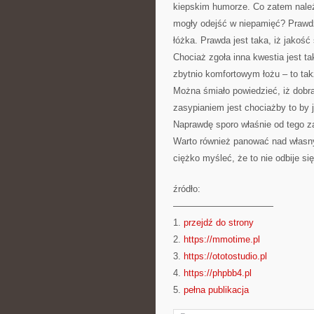
kiepskim humorze. Co zatem należ
mogły odejść w niepamięć? Prawdz
łóżka. Prawda jest taka, iż jakość
Chociaż zgoła inna kwestia jest t
zbytnio komfortowym łożu – to takż
Można śmiało powiedzieć, iż dobrą 
zasypianiem jest chociażby to by 
Naprawdę sporo właśnie od tego za
Warto również panować nad własny
ciężko myśleć, że to nie odbije s
źródło:
———————————
1.
przejdź do strony
2.
https://mmotime.pl
3.
https://ototostudio.pl
4.
https://phpbb4.pl
5.
pełna publikacja