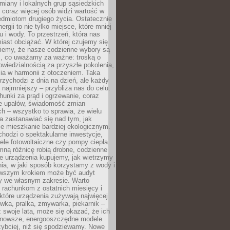
iany i lokalnych grup sąsiedzkich
 coraz więcej osób widzi wartość w
edmiotom drugiego życia. Ostatecznie
ergii to nie tylko miejsce, które mniej
 i wody. To przestrzeń, która nas
iast obciążać. W której czujemy się
wiemy, że nasze codzienne wybory są
m, co uważamy za ważne: troską o
owiedzialnością za przyszłe pokolenia,
ia w harmonii z otoczeniem. Taka
rzychodzi z dnia na dzień, ale każdy
 najmniejszy – przybliża nas do celu.
unki za prąd i ogrzewanie, coraz
le upałów, świadomość zmian
h – wszystko to sprawia, że wielu
a zastanawiać się nad tym, jak
e mieszkanie bardziej ekologicznym.
hodzi o spektakularne inwestycje,
nele fotowoltaiczne czy pompy ciepła.
ną różnicę robią drobne, codzienne
ie urządzenia kupujemy, jak wietrzymy
ia, w jaki sposób korzystamy z wody i
erwszym krokiem może być audyt
y we własnym zakresie. Warto
ę rachunkom z ostatnich miesięcy i
które urządzenia zużywają najwięcej
ówka, pralka, zmywarka, piekarnik –
uż swoje lata, może się okazać, że ich
nowsze, energooszczędne modele
zybciej, niż się spodziewamy. Nowe