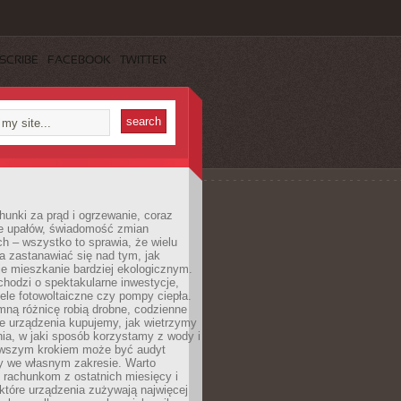
SCRIBE
FACEBOOK
TWITTER
unki za prąd i ogrzewanie, coraz
le upałów, świadomość zmian
h – wszystko to sprawia, że wielu
a zastanawiać się nad tym, jak
e mieszkanie bardziej ekologicznym.
hodzi o spektakularne inwestycje,
nele fotowoltaiczne czy pompy ciepła.
ną różnicę robią drobne, codzienne
ie urządzenia kupujemy, jak wietrzymy
ia, w jaki sposób korzystamy z wody i
erwszym krokiem może być audyt
y we własnym zakresie. Warto
ę rachunkom z ostatnich miesięcy i
które urządzenia zużywają najwięcej