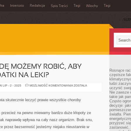
wka
Intertoto
Redakcja
Tagi
Tagi
Spis Treści
Włochy
SUB
DĘ MOŻEMY ROBIĆ, ABY
Rosnące rach
ATKI NA LEKI?
częstsze fa
klimatycznyc
ludzi zaczyn
CO
LIP - 2 - 2025
MOŻLIWOŚĆ KOMENTOWANIA
ZOSTAŁA
uczynić swoj
TAK
NAPRAWDĘ
Nie zawsze c
MOŻEMY
takie jak pa
ROBIĆ,
a skutecznie leczyć prawie wszystkie choroby
Często ogrom
ABY
ZMNIEJSZYĆ
decyzje: jak
WYDATKI
pomieszczen
NA
 przecież na pewno miewamy bardzo duże kłopoty ze
światła. Pi
LEKI?
energetyczn
ak naprawdę wpływa na cały nasz organizm. Brak snu,
przyjrzeć si
 że przez bezsenność jesteśmy niejako nieustannie w
zastanowić, 