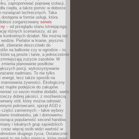
ku, zaproponować poprawę izolacji,
dła ciepła, a także pomóc w doborze
h rozwiązań technicznych. Taka
 dostępna w formie usługi, która
dobrze zorganizowany
serwis
zny
– od przeglądu stanu istniejącego,
cję różnych scenariuszy, aż po
e konkretnych działań. Nie można też
wodzie. Perlator w kranie, prysznic
eli, zbieranie deszczówki do
oślin na balkonie czy w ogrodzie – to
 które są proste i tanie, a jednocześnie
 zmniejszają zużycie zasobów. W
 zmienia planowanie posiłków:
ększych porcji, wykorzystywanie
rażanie nadmiaru. To nie tylko
energii, lecz także sposób na
e marnowania żywności. Ekologiczny
ież mądre podejście do zakupów.
ieniać co sezon modne dodatki, warto
rzeczy dobrej jakości, z możliwością
wniany stół, który można odnowić,
ennymi pokrowcami, sprzęt AGD z
 części zamiennych – takie wybory
arówno środowisku, jak i domowemu
Rosnąca popularność second handów,
iany i lokalnych grup sąsiedzkich
 coraz więcej osób widzi wartość w
edmiotom drugiego życia. Ostatecznie
ergii to nie tylko miejsce, które mniej