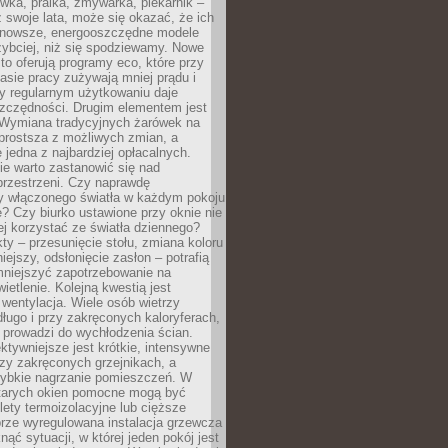
ówka, pralka, zmywarka, piekarnik –
uż swoje lata, może się okazać, że ich
nowsze, energooszczędne modele
zybciej, niż się spodziewamy. Nowe
to oferują programy eco, które przy
sie pracy zużywają mniej prądu i
y regularnym użytkowaniu daje
zczędności. Drugim elementem jest
. Wymiana tradycyjnych żarówek na
prostsza z możliwych zmian, a
 jedna z najbardziej opłacalnych.
e warto zastanowić się nad
przestrzeni. Czy naprawdę
y włączonego światła w każdym pokoju
? Czy biurko ustawione przy oknie nie
ej korzystać ze światła dziennego?
ty – przesunięcie stołu, zmiana koloru
iejszy, odsłonięcie zasłon – potrafią
niejszyć zapotrzebowanie na
ietlenie. Kolejną kwestią jest
 wentylacja. Wiele osób wietrzy
ługo i przy zakręconych kaloryferach,
 prowadzi do wychłodzenia ścian.
ktywniejsze jest krótkie, intensywne
rzy zakręconych grzejnikach, a
zybkie nagrzanie pomieszczeń. W
tarych okien pomocne mogą być
olety termoizolacyjne lub cięższe
rze wyregulowana instalacja grzewcza
nąć sytuacji, w której jeden pokój jest