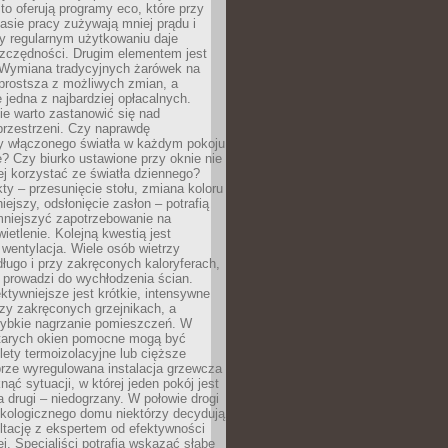
to oferują programy eco, które przy
sie pracy zużywają mniej prądu i
y regularnym użytkowaniu daje
zczędności. Drugim elementem jest
. Wymiana tradycyjnych żarówek na
prostsza z możliwych zmian, a
 jedna z najbardziej opłacalnych.
e warto zastanowić się nad
przestrzeni. Czy naprawdę
y włączonego światła w każdym pokoju
? Czy biurko ustawione przy oknie nie
ej korzystać ze światła dziennego?
ty – przesunięcie stołu, zmiana koloru
iejszy, odsłonięcie zasłon – potrafią
niejszyć zapotrzebowanie na
ietlenie. Kolejną kwestią jest
 wentylacja. Wiele osób wietrzy
ługo i przy zakręconych kaloryferach,
 prowadzi do wychłodzenia ścian.
ktywniejsze jest krótkie, intensywne
rzy zakręconych grzejnikach, a
zybkie nagrzanie pomieszczeń. W
tarych okien pomocne mogą być
olety termoizolacyjne lub cięższe
rze wyregulowana instalacja grzewcza
nąć sytuacji, w której jeden pokój jest
a drugi – niedogrzany. W połowie drogi
ekologicznego domu niektórzy decydują
ltację z ekspertem od efektywności
j. Specjaliści potrafią wskazać słabe