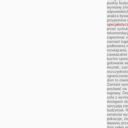
punkty budyn
wymianę źró
odpowiednic
analiza bywa
przypomina 
specjalistyc
przez symula
rekomendacj
zapominać o 
zamiast kąpi
podlewania r
rozwiązania,
zauważalnie
kuchni sporo
gotowanie wi
resztek, zam
oszczędność 
ograniczeni
dom to równ
Zamiast wym
postawić na 
naprawy. Dre
sofa z wymi
dostępem do
sprzyjają z
budżetowi. 
serwisów wym
pokazuje, że
dawaniu prz
dom pełen en