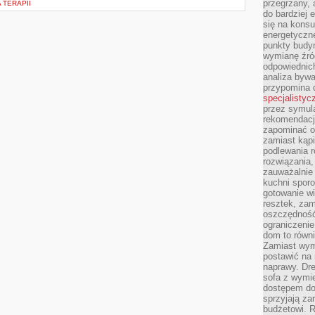
przegrzany, 
 TERAPII
do bardziej 
się na konsu
energetyczne
punkty budyn
wymianę źró
odpowiednic
analiza bywa
przypomina 
specjalistyc
przez symula
rekomendacj
zapominać o 
zamiast kąpi
podlewania r
rozwiązania,
zauważalnie
kuchni sporo
gotowanie wi
resztek, zam
oszczędność 
ograniczeni
dom to równ
Zamiast wym
postawić na 
naprawy. Dre
sofa z wymi
dostępem do
sprzyjają z
budżetowi. 