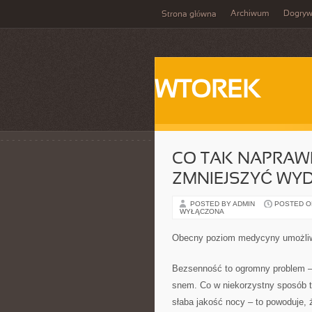
Archiwum
Dogry
Strona główna
WTOREK
CO TAK NAPRAW
ZMNIEJSZYĆ WYD
POSTED BY ADMIN
POSTED ON 
WYŁĄCZONA
Obecny poziom medycyny umożliwi
Bezsenność to ogromny problem –
snem. Co w niekorzystny sposób t
słaba jakość nocy – to powoduje,