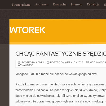
Archiwum
Dogrywka
Intertoto
Redakcja
Strona główna
S
WTOREK
CHCĄC FANTASTYCZNIE SPĘDZI
POSTED BY ADMIN
POSTED ON WRZ - 16 - 2025
MOŻLIWOŚĆ 
WYŁĄCZONA
Mnogość ludzi nie może się doczekać wakacyjnego odjazdu
Każdy kto marzy o wyśmienitych wczasach, winien się zaintere
zaoferowania Hiszpania. To jeden z najpiękniejszych krajów, któr
dużo miejsc do odwiedzania, jak i śliczne okolice wypoczynkowe
zdumiewać, że coraz więcej osób wybiera na cel swoich wakacji, 