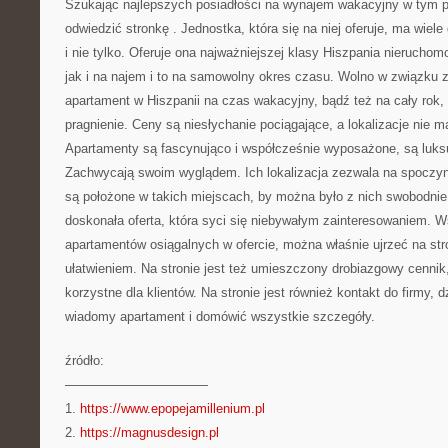
Szukając najlepszych posiadłości na wynajem wakacyjny w tym 
odwiedzić stronkę
. Jednostka, która się na niej oferuje, ma wie
i nie tylko. Oferuje ona najważniejszej klasy Hiszpania nierucho
jak i na najem i to na samowolny okres czasu. Wolno w związku 
apartament w Hiszpanii na czas wakacyjny, bądź też na cały rok,
pragnienie. Ceny są niesłychanie pociągające, a lokalizacje nie m
Apartamenty są fascynująco i współcześnie wyposażone, są luks
Zachwycają swoim wyglądem. Ich lokalizacja zezwala na spoczyne
są położone w takich miejscach, by można było z nich swobodnie 
doskonała oferta, która syci się niebywałym zainteresowaniem. W
apartamentów osiągalnych w ofercie, można właśnie ujrzeć na stro
ułatwieniem. Na stronie jest też umieszczony drobiazgowy cennik,
korzystne dla klientów. Na stronie jest również kontakt do firmy,
wiadomy apartament i domówić wszystkie szczegóły.
źródło:
———————————
1.
https://www.epopejamillenium.pl
2.
https://magnusdesign.pl