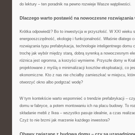
do lektury – ten poradnik na pewno rozwieje Wasze wątpliwości.
Dlaczego warto postawić na nowoczesne rozwiązani
Krótka odpowiedź? Bo to inwestycja w przyszłość. W XXI wieku 
energooszczędność, ekologię i funkcjonalność. Właśnie dlatego 
rozwiązania typu prefabrykacja, technologie inteligentnego domu 
trochę jak wybór między starą, dobrą syrenką a nowoczesnym 
różnica jest ogromna, a korzyści wymierne. Przyszłe domy w Kra
projektowane z myślą o minimalizacji kosztów eksploatacji, co jest
ekonomiczne. Kto z nas nie chciałby zamieszkać w miejscu, któr
otworzyć okno albo podgrzać wodę?
W tym kontekście warto wspomnieć o trendzie prefabrykacji – cz
domu w fabryce, a potem montowaniu ich na placu budowy. To ro
składanie mebli z Ikea – wszystko pasuje idealnie, a czas realiza
Czyż to nie brzmi jak marzenie każdego inwestora?
Obawy związane z budową domu – czy są uzasadnion