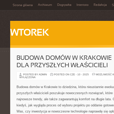
Archiwum
Dogrywka
Intertoto
Redakcja
Strona główna
S
WTOREK
BUDOWA DOMÓW W KRAKOWIE –
DLA PRZYSZŁYCH WŁAŚCICIELI
POSTED BY ADMIN
POSTED ON CZE - 10 - 2025
MOŻLIWOŚĆ 
WYŁĄCZONA
Budowa domów w Krakowie to dziedzina, która nieustannie ewoluu
przyszłych właścicieli poszukuje nowoczesnych rozwiązań, które 
najnowsze trendy, ale także zagwarantują komfort na długie lata. 
kiedyś, jak wygląda proces od wyboru projektu po oddanie gotow
Was, czy inwestycja w nowoczesne technologie naprawdę się opł