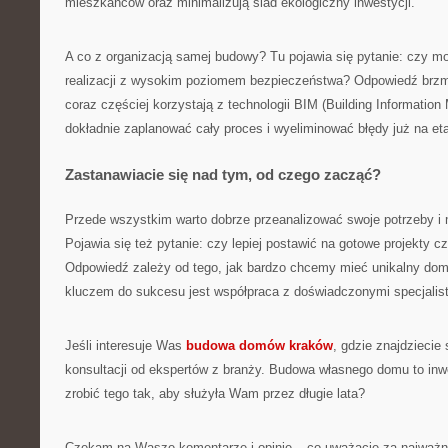
mieszkańców oraz minimalizują ślad ekologiczny inwestycji.
A co z organizacją samej budowy? Tu pojawia się pytanie: czy 
realizacji z wysokim poziomem bezpieczeństwa? Odpowiedź brzmi:
coraz częściej korzystają z technologii BIM (Building Information
dokładnie zaplanować cały proces i wyeliminować błędy już na eta
Zastanawiacie się nad tym, od czego zacząć?
Przede wszystkim warto dobrze przeanalizować swoje potrzeby i 
Pojawia się też pytanie: czy lepiej postawić na gotowe projekty c
Odpowiedź zależy od tego, jak bardzo chcemy mieć unikalny dom 
kluczem do sukcesu jest współpraca z doświadczonymi specjalis
Jeśli interesuje Was
budowa domów kraków
, gdzie znajdziecie 
konsultacji od ekspertów z branży. Budowa własnego domu to inwe
zrobić tego tak, aby służyła Wam przez długie lata?
Czekam na Wasze komentarze i opinie – co uważacie za najważn