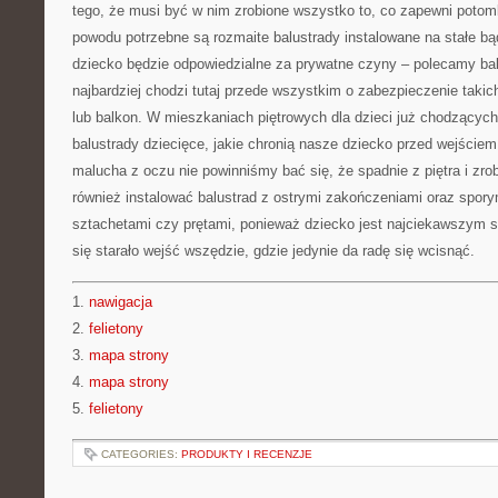
tego, że musi być w nim zrobione wszystko to, co zapewni poto
powodu potrzebne są rozmaite balustrady instalowane na stałe b
dziecko będzie odpowiedzialne za prywatne czyny – polecamy ba
najbardziej chodzi tutaj przede wszystkim o zabezpieczenie takic
lub balkon. W mieszkaniach piętrowych dla dzieci już chodzącyc
balustrady dziecięce, jakie chronią nasze dziecko przed wejście
malucha z oczu nie powinniśmy bać się, że spadnie z piętra i zro
również instalować balustrad z ostrymi zakończeniami oraz spor
sztachetami czy prętami, ponieważ dziecko jest najciekawszym s
się starało wejść wszędzie, gdzie jedynie da radę się wcisnąć.
1.
nawigacja
2.
felietony
3.
mapa strony
4.
mapa strony
5.
felietony
CATEGORIES:
PRODUKTY I RECENZJE