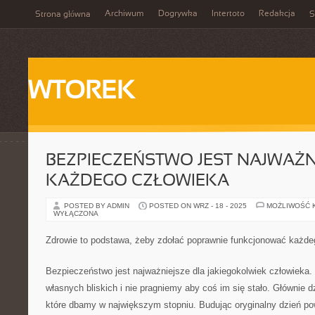
Archiwum
Dogrywka
Intertoto
Redakcja
Strona główna
S
WTOREK
BEZPIECZEŃSTWO JEST NAJWAŻN
KAŻDEGO CZŁOWIEKA
POSTED BY ADMIN
POSTED ON WRZ - 18 - 2025
MOŻLIWOŚĆ 
WYŁĄCZONA
Zdrowie to podstawa, żeby zdołać poprawnie funkcjonować każde
Bezpieczeństwo jest najważniejsze dla jakiegokolwiek człowieka
własnych bliskich i nie pragniemy aby coś im się stało. Głównie 
które dbamy w największym stopniu. Budując oryginalny dzień 