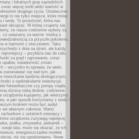
iany i lokalnych grup sąsiedzkich
 coraz więcej osób widzi wartość w
edmiotom drugiego życia. Ostatecznie
ergii to nie tylko miejsce, które mniej
 i wody. To przestrzeń, która nas
iast obciążać. W której czujemy się
wiemy, że nasze codzienne wybory są
m, co uważamy za ważne: troską o
owiedzialnością za przyszłe pokolenia,
ia w harmonii z otoczeniem. Taka
rzychodzi z dnia na dzień, ale każdy
 najmniejszy – przybliża nas do celu.
unki za prąd i ogrzewanie, coraz
le upałów, świadomość zmian
h – wszystko to sprawia, że wielu
a zastanawiać się nad tym, jak
e mieszkanie bardziej ekologicznym.
hodzi o spektakularne inwestycje,
nele fotowoltaiczne czy pompy ciepła.
ną różnicę robią drobne, codzienne
ie urządzenia kupujemy, jak wietrzymy
ia, w jaki sposób korzystamy z wody i
erwszym krokiem może być audyt
y we własnym zakresie. Warto
ę rachunkom z ostatnich miesięcy i
które urządzenia zużywają najwięcej
ówka, pralka, zmywarka, piekarnik –
uż swoje lata, może się okazać, że ich
nowsze, energooszczędne modele
zybciej, niż się spodziewamy. Nowe