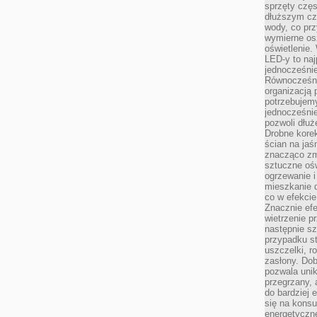
sprzęty częs
dłuższym cza
wody, co prz
wymierne os
oświetlenie
LED-y to naj
jednocześnie
Równocześni
organizacją 
potrzebujem
jednocześnie
pozwoli dłuż
Drobne korek
ścian na jaśn
znacząco zm
sztuczne ośw
ogrzewanie i
mieszkanie d
co w efekcie
Znacznie efe
wietrzenie p
następnie s
przypadku s
uszczelki, r
zasłony. Dob
pozwala unik
przegrzany, 
do bardziej 
się na konsu
energetyczne