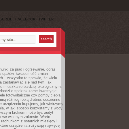
SCRIBE
FACEBOOK
TWITTER
unki za prąd i ogrzewanie, coraz
le upałów, świadomość zmian
h – wszystko to sprawia, że wielu
a zastanawiać się nad tym, jak
e mieszkanie bardziej ekologicznym.
hodzi o spektakularne inwestycje,
nele fotowoltaiczne czy pompy ciepła.
ną różnicę robią drobne, codzienne
ie urządzenia kupujemy, jak wietrzymy
ia, w jaki sposób korzystamy z wody i
erwszym krokiem może być audyt
y we własnym zakresie. Warto
ę rachunkom z ostatnich miesięcy i
które urządzenia zużywają najwięcej