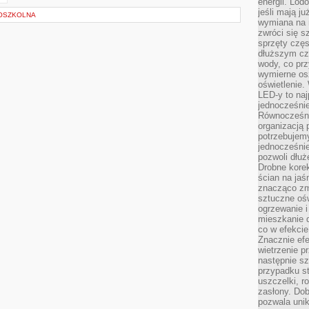
energii. Lod
jeśli mają j
OSZKOLNA
wymiana na 
zwróci się s
sprzęty częs
dłuższym cza
wody, co prz
wymierne os
oświetlenie
LED-y to naj
jednocześnie
Równocześni
organizacją 
potrzebujem
jednocześnie
pozwoli dłuż
Drobne korek
ścian na jaśn
znacząco zm
sztuczne ośw
ogrzewanie i
mieszkanie d
co w efekcie
Znacznie efe
wietrzenie p
następnie s
przypadku s
uszczelki, r
zasłony. Dob
pozwala unik