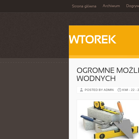
Archiwum
Dogry
Strona główna
WTOREK
OGROMNE MOŻLI
WODNYCH
POSTED BY ADMIN
KWI - 22 - 