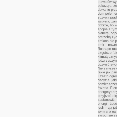
serwisów wym
pokazuje, że
dawaniu prz
dom pełen en
zużywa prądu
wspiera, zam
dobrze, bo 
spójne z ty
planetę, odp
potrzebą życ
zmiana nie p
krok – nawet
Rosnące rach
częstsze fa
klimatycznyc
ludzi zaczyn
uczynić swoj
Nie zawsze c
takie jak pa
Często ogrom
decyzje: jak
pomieszczen
światła. Pi
energetyczn
przyjrzeć si
zastanowić, 
energii. Lod
jeśli mają j
wymiana na 
zwróci się s