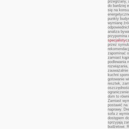
przegrzany, 
do bardziej 
się na konsu
energetyczne
punkty budyn
wymianę źró
odpowiednic
analiza bywa
przypomina 
specjalistyc
przez symula
rekomendacj
zapominać o 
zamiast kąpi
podlewania r
rozwiązania,
zauważalnie
kuchni sporo
gotowanie wi
resztek, zam
oszczędność 
ograniczeni
dom to równ
Zamiast wym
postawić na 
naprawy. Dre
sofa z wymi
dostępem do
sprzyjają z
budżetowi. 