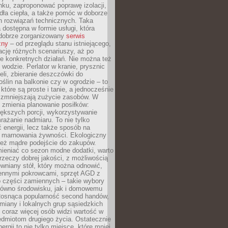
ku, zaproponować poprawę izolacji,
dła ciepła, a także pomóc w doborze
h rozwiązań technicznych. Taka
 dostępna w formie usługi, która
dobrze zorganizowany
serwis
zny
– od przeglądu stanu istniejącego,
cję różnych scenariuszy, aż po
e konkretnych działań. Nie można też
wodzie. Perlator w kranie, prysznic
eli, zbieranie deszczówki do
oślin na balkonie czy w ogrodzie – to
 które są proste i tanie, a jednocześnie
 zmniejszają zużycie zasobów. W
 zmienia planowanie posiłków:
ększych porcji, wykorzystywanie
rażanie nadmiaru. To nie tylko
energii, lecz także sposób na
e marnowania żywności. Ekologiczny
ież mądre podejście do zakupów.
ieniać co sezon modne dodatki, warto
rzeczy dobrej jakości, z możliwością
wniany stół, który można odnowić,
ennymi pokrowcami, sprzęt AGD z
 części zamiennych – takie wybory
arówno środowisku, jak i domowemu
Rosnąca popularność second handów,
iany i lokalnych grup sąsiedzkich
 coraz więcej osób widzi wartość w
edmiotom drugiego życia. Ostatecznie
ergii to nie tylko miejsce, które mniej