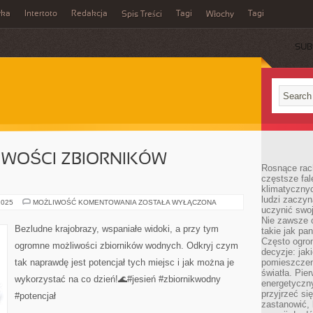
wka
Intertoto
Redakcja
Tagi
Tagi
Spis Treści
Włochy
SUB
WOŚCI ZBIORNIKÓW
Rosnące rach
częstsze fa
klimatycznyc
ludzi zaczyn
OGROMNE
2025
MOŻLIWOŚĆ KOMENTOWANIA
ZOSTAŁA WYŁĄCZONA
uczynić swoj
MOŻLIWOŚCI
ZBIORNIKÓW
Nie zawsze c
WODNYCH
Bezludne krajobrazy, wspaniałe widoki, a przy tym
takie jak pa
Często ogrom
ogromne możliwości zbiorników wodnych. Odkryj czym
decyzje: jak
tak naprawdę jest potencjał tych miejsc i jak można je
pomieszczen
światła. Pi
wykorzystać na co dzień!🌊#jesień #zbiornikwodny
energetyczn
przyjrzeć si
#potencjał
zastanowić, 