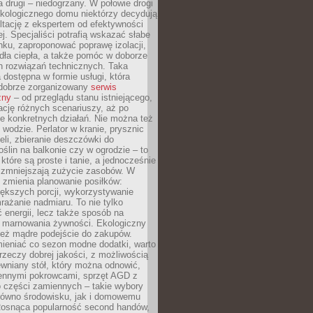
a drugi – niedogrzany. W połowie drogi
ekologicznego domu niektórzy decydują
ltację z ekspertem od efektywności
j. Specjaliści potrafią wskazać słabe
ku, zaproponować poprawę izolacji,
dła ciepła, a także pomóc w doborze
h rozwiązań technicznych. Taka
 dostępna w formie usługi, która
dobrze zorganizowany
serwis
zny
– od przeglądu stanu istniejącego,
cję różnych scenariuszy, aż po
e konkretnych działań. Nie można też
wodzie. Perlator w kranie, prysznic
eli, zbieranie deszczówki do
oślin na balkonie czy w ogrodzie – to
 które są proste i tanie, a jednocześnie
 zmniejszają zużycie zasobów. W
 zmienia planowanie posiłków:
ększych porcji, wykorzystywanie
rażanie nadmiaru. To nie tylko
energii, lecz także sposób na
e marnowania żywności. Ekologiczny
ież mądre podejście do zakupów.
ieniać co sezon modne dodatki, warto
rzeczy dobrej jakości, z możliwością
wniany stół, który można odnowić,
ennymi pokrowcami, sprzęt AGD z
 części zamiennych – takie wybory
arówno środowisku, jak i domowemu
Rosnąca popularność second handów,