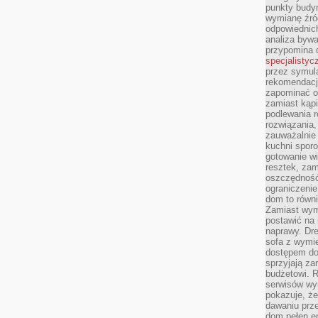
punkty budyn
wymianę źró
odpowiednic
analiza bywa
przypomina 
specjalistyc
przez symula
rekomendacj
zapominać o 
zamiast kąpi
podlewania r
rozwiązania,
zauważalnie
kuchni sporo
gotowanie wi
resztek, zam
oszczędność 
ograniczeni
dom to równ
Zamiast wym
postawić na 
naprawy. Dre
sofa z wymi
dostępem do
sprzyjają z
budżetowi. 
serwisów wym
pokazuje, że
dawaniu prz
dom pełen en