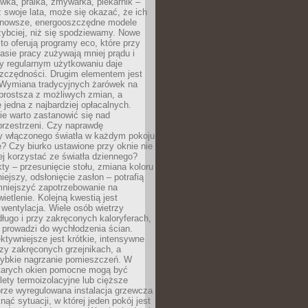
ówka, pralka, zmywarka, piekarnik –
uż swoje lata, może się okazać, że ich
nowsze, energooszczędne modele
zybciej, niż się spodziewamy. Nowe
to oferują programy eco, które przy
sie pracy zużywają mniej prądu i
y regularnym użytkowaniu daje
zczędności. Drugim elementem jest
. Wymiana tradycyjnych żarówek na
prostsza z możliwych zmian, a
 jedna z najbardziej opłacalnych.
e warto zastanowić się nad
przestrzeni. Czy naprawdę
y włączonego światła w każdym pokoju
? Czy biurko ustawione przy oknie nie
ej korzystać ze światła dziennego?
ty – przesunięcie stołu, zmiana koloru
iejszy, odsłonięcie zasłon – potrafią
niejszyć zapotrzebowanie na
ietlenie. Kolejną kwestią jest
 wentylacja. Wiele osób wietrzy
ługo i przy zakręconych kaloryferach,
 prowadzi do wychłodzenia ścian.
ktywniejsze jest krótkie, intensywne
rzy zakręconych grzejnikach, a
zybkie nagrzanie pomieszczeń. W
tarych okien pomocne mogą być
olety termoizolacyjne lub cięższe
rze wyregulowana instalacja grzewcza
nąć sytuacji, w której jeden pokój jest