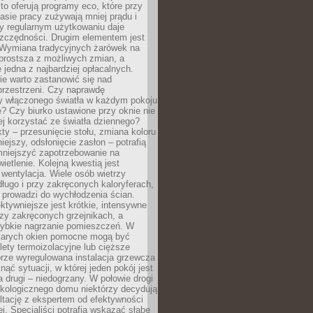
to oferują programy eco, które przy
sie pracy zużywają mniej prądu i
y regularnym użytkowaniu daje
zczędności. Drugim elementem jest
. Wymiana tradycyjnych żarówek na
prostsza z możliwych zmian, a
 jedna z najbardziej opłacalnych.
e warto zastanowić się nad
przestrzeni. Czy naprawdę
y włączonego światła w każdym pokoju
? Czy biurko ustawione przy oknie nie
ej korzystać ze światła dziennego?
ty – przesunięcie stołu, zmiana koloru
iejszy, odsłonięcie zasłon – potrafią
niejszyć zapotrzebowanie na
ietlenie. Kolejną kwestią jest
 wentylacja. Wiele osób wietrzy
ługo i przy zakręconych kaloryferach,
 prowadzi do wychłodzenia ścian.
ktywniejsze jest krótkie, intensywne
rzy zakręconych grzejnikach, a
zybkie nagrzanie pomieszczeń. W
tarych okien pomocne mogą być
olety termoizolacyjne lub cięższe
rze wyregulowana instalacja grzewcza
nąć sytuacji, w której jeden pokój jest
a drugi – niedogrzany. W połowie drogi
ekologicznego domu niektórzy decydują
ltację z ekspertem od efektywności
j. Specjaliści potrafią wskazać słabe