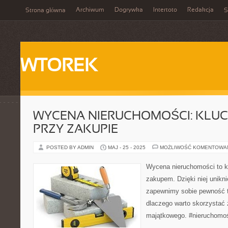
Archiwum
Dogrywka
Intertoto
Redakcja
Strona główna
S
WTOREK
WYCENA NIERUCHOMOŚCI: KLU
PRZY ZAKUPIE
POSTED BY ADMIN
MAJ - 25 - 2025
MOŻLIWOŚĆ KOMENTOWA
Wycena nieruchomości to k
zakupem. Dzięki niej unikni
zapewnimy sobie pewność tr
dlaczego warto skorzystać
majątkowego. #nieruchomo