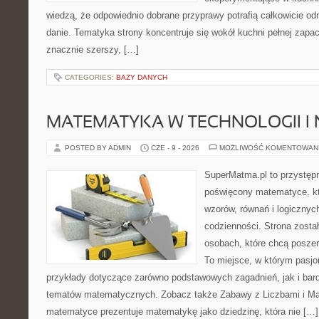
wiedzą, że odpowiednio dobrane przyprawy potrafią całkowicie od
danie. Tematyka strony koncentruje się wokół kuchni pełnej zapach
znacznie szerszy, […]
CATEGORIES:
BAZY DANYCH
MATEMATYKA W TECHNOLOGII I
POSTED BY ADMIN
CZE - 9 - 2026
MOŻLIWOŚĆ KOMENTOWAN
SuperMatma.pl to przystępn
poświęcony matematyce, któ
wzorów, równań i logicznyc
codzienności. Strona zosta
osobach, które chcą posze
To miejsce, w którym pasjo
przykłady dotyczące zarówno podstawowych zagadnień, jak i ba
tematów matematycznych. Zobacz także Zabawy z Liczbami i Mat
matematyce prezentuje matematykę jako dziedzinę, która nie […]