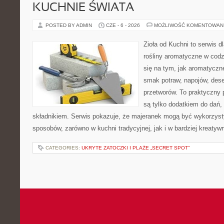
KUCHNIE ŚWIATA
POSTED BY ADMIN
CZE - 6 - 2026
MOŻLIWOŚĆ KOMENTOWAN
Zioła od Kuchni to serwis d
rośliny aromatyczne w codz
się na tym, jak aromatyczn
smak potraw, napojów, des
przetworów. To praktyczny p
są tylko dodatkiem do dań,
składnikiem. Serwis pokazuje, że majeranek mogą być wykorzyst
sposobów, zarówno w kuchni tradycyjnej, jak i w bardziej kreaty
CATEGORIES:
UKRYTE ZATOCZKI I PLAŻE „SECRET SPOT”