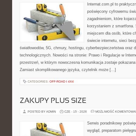
Internat.com.pl to praktyc
poświęcony cyfrowemu świ
zagadnieniom, które kojarz
korzystaniem z smartfona.
miejscem dla osób, które 
świecie internetu, sieci b
światłowodów, 5G, chmury, hostingu, cyberbezpieczeństwa oraz
technologicznych. Nowości na stronie: Prawo i Regulacje w Interne
przestrzeń, w którym nowoczesna komunikacja zostaje pokazana
Zamiast skomplikowanego języka, czytelnik może […]
CATEGORIES:
OFF-ROAD I 4X4
ZAKUPY PLUS SIZE
POSTED BY ADMIN
CZE - 15 - 2026
MOŻLIWOŚĆ KOMENTOWA
Serwis poradnikowy poświęc
wygląd, preparatom pielęgn