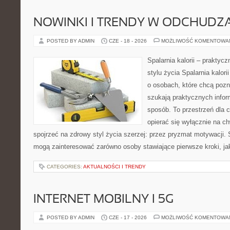
NOWINKI I TRENDY W ODCHUDZ
POSTED BY ADMIN
CZE - 18 - 2026
MOŻLIWOŚĆ KOMENTOWA
Spalarnia kalorii – prakty
stylu życia Spalarnia kalor
o osobach, które chcą pozna
szukają praktycznych infor
sposób. To przestrzeń dla c
opierać się wyłącznie na c
spojrzeć na zdrowy styl życia szerzej: przez pryzmat motywacji. 
mogą zainteresować zarówno osoby stawiające pierwsze kroki, jak
CATEGORIES:
AKTUALNOŚCI I TRENDY
INTERNET MOBILNY I 5G
POSTED BY ADMIN
CZE - 17 - 2026
MOŻLIWOŚĆ KOMENTOWA