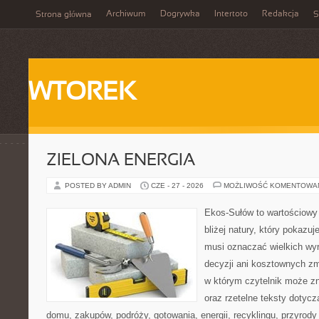
Archiwum
Dogrywka
Intertoto
Redakcja
Strona główna
S
WTOREK
ZIELONA ENERGIA
POSTED BY ADMIN
CZE - 27 - 2026
MOŻLIWOŚĆ KOMENTOWA
Ekos-Sułów to wartościowy 
bliżej natury, który pokazuj
musi oznaczać wielkich wy
decyzji ani kosztownych zm
w którym czytelnik może z
oraz rzetelne teksty dotyc
domu, zakupów, podróży, gotowania, energii, recyklingu, przyrod